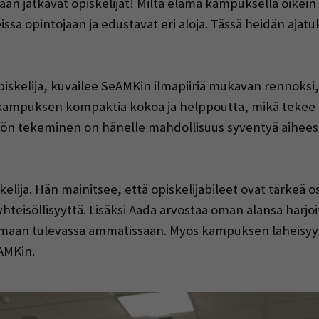
ojaan jatkavat opiskelijat! Miltä elämä kampuksella oike
eissa opintojaan ja edustavat eri aloja. Tässä heidän ajat
 opiskelija, kuvailee SeAMKin ilmapiiriä mukavan rennoksi
i kampuksen kompaktia kokoa ja helppoutta, mikä tekee ar
yön tekeminen on hänelle mahdollisuus syventyä aiheese
iskelija. Hän mainitsee, että opiskelijabileet ovat tärke
 yhteisöllisyyttä. Lisäksi Aada arvostaa oman alansa harjoit
amaan tulevassa ammatissaan. Myös kampuksen läheisyys
eAMKin.