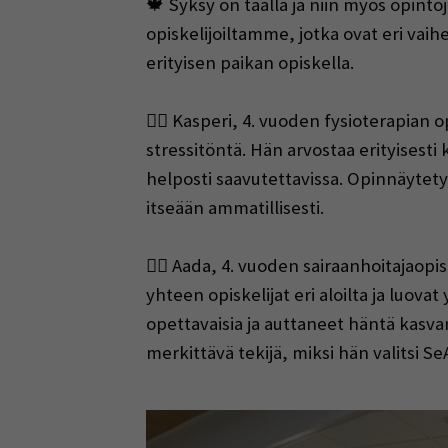
🍁 Syksy on täällä ja niin myös opint
opiskelijoiltamme, jotka ovat eri vaih
erityisen paikan opiskella.
👨‍⚕️ Kasperi, 4. vuoden fysioterapian
stressitöntä. Hän arvostaa erityisest
helposti saavutettavissa. Opinnäytet
itseään ammatillisesti.
👩‍⚕️ Aada, 4. vuoden sairaanhoitajaop
yhteen opiskelijat eri aloilta ja luovat
opettavaisia ja auttaneet häntä kasv
merkittävä tekijä, miksi hän valitsi S