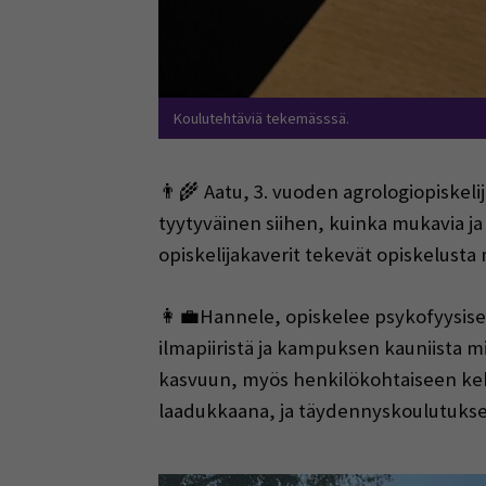
Koulutehtäviä tekemässsä.
👨‍🌾 Aatu, 3. vuoden agrologiopiskelij
tyytyväinen siihen, kuinka mukavia ja 
opiskelijakaverit tekevät opiskelusta
👩‍💼Hannele, opiskelee psykofyysise
ilmapiiristä ja kampuksen kauniista m
kasvuun, myös henkilökohtaiseen kehi
laadukkaana, ja täydennyskoulutuksen