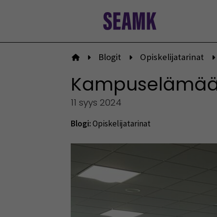
Siirry
sisältöön
Blogit
Opiskelijatarinat
Etusivulle
Kampuselämää 
11 syys 2024
Blogi:
Opiskelijatarinat