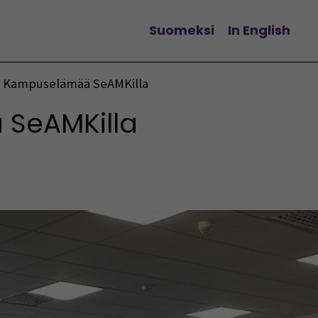
Suomeksi
In English
Vaihda kieltä
Kampuselämää SeAMKilla
SeAMKilla