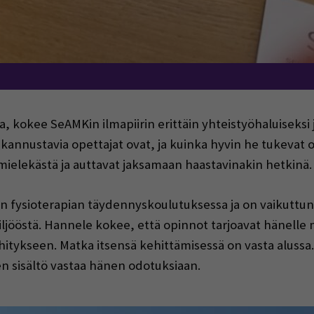
a, kokee SeAMKin ilmapiirin erittäin yhteistyöhaluiseksi j
kannustavia opettajat ovat, ja kuinka hyvin he tukevat o
 mielekästä ja auttavat jaksamaan haastavinakin hetkinä.
n fysioterapian täydennyskoulutuksessa ja on vaikuttu
iljööstä. Hannele kokee, että opinnot tarjoavat hänelle
tykseen. Matka itsensä kehittämisessä on vasta alussa
 sisältö vastaa hänen odotuksiaan.