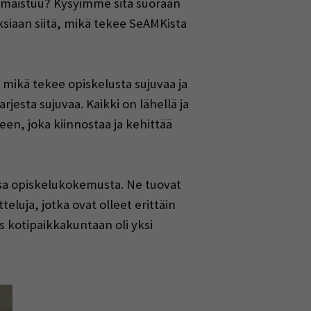
in maistuu? Kysyimme sitä suoraan
uksiaan siitä, mikä tekee SeAMKista
, mikä tekee opiskelusta sujuvaa ja
jesta sujuvaa. Kaikki on lähellä ja
en, joka kiinnostaa ja kehittää
ä osa opiskelukokemusta. Ne tuovat
teluja, jotka ovat olleet erittäin
 kotipaikkakuntaan oli yksi