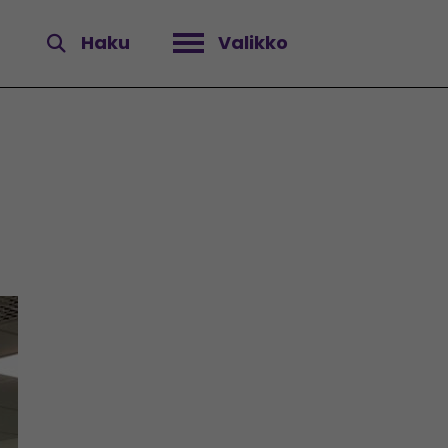
Haku
Valikko
Avaa valikko