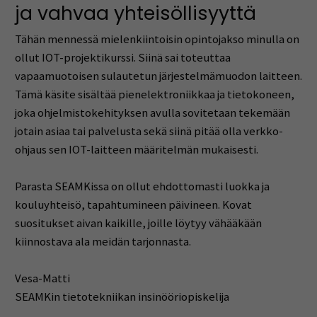
ja vahvaa yhteisöllisyyttä
Tähän mennessä mielenkiintoisin opintojakso minulla on
ollut IOT-projektikurssi. Siinä sai toteuttaa
vapaamuotoisen sulautetun järjestelmämuodon laitteen.
Tämä käsite sisältää pienelektroniikkaa ja tietokoneen,
joka ohjelmistokehityksen avulla sovitetaan tekemään
jotain asiaa tai palvelusta sekä siinä pitää olla verkko-
ohjaus sen IOT-laitteen määritelmän mukaisesti.
Parasta SEAMKissa on ollut ehdottomasti luokka ja
kouluyhteisö, tapahtumineen päivineen. Kovat
suositukset aivan kaikille, joille löytyy vähääkään
kiinnostava ala meidän tarjonnasta.
Vesa-Matti
SEAMKin tietotekniikan insinööriopiskelija