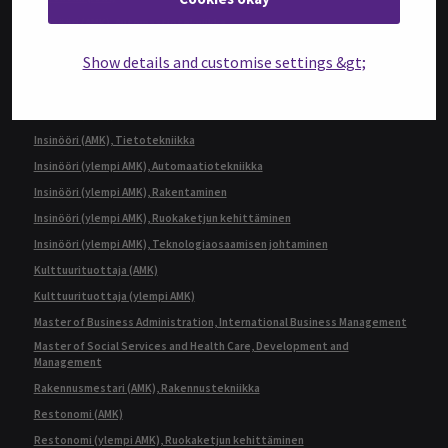
Insinööri (AMK), Automaatiotekniikka
Insinööri (AMK), Bio- ja elintarviketekniikka
Show details and customise settings &gt;
Insinööri (AMK), Konetekniikka,
kone- ja tuotantotekniikka tai auto- ja työkonetekniikka
Insinööri (AMK), Rakennustekniikka
Insinööri (AMK), Tietotekniikka
Insinööri (ylempi AMK), Automaatiotekniikka
Insinööri (ylempi AMK), Rakentaminen
Insinööri (ylempi AMK), Ruokaketjun kehittäminen
Insinööri (ylempi AMK), Teknologiaosaamisen johtaminen
Kulttuurituottaja (AMK)
Kulttuurituottaja (ylempi AMK)
Master of Business Administration, International Business Management
Master of Social Services and Health Care, Development and
Management
Rakennusmestari (AMK), Rakennustekniikka
Restonomi (AMK)
Restonomi (ylempi AMK), Ruokaketjun kehittäminen