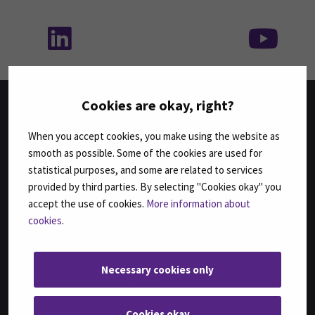
Seuraa meitä sosiaalisessa mediassa: SEAMK 
Seu
Cookies are okay, right?
TUTKINNOT
When you accept cookies, you make using the website as
smooth as possible. Some of the cookies are used for
Agrologi (AMK)
statistical purposes, and some are related to services
Agrologi (ylempi AMK), Maatalousyrityksen kehittäminen
provided by third parties. By selecting "Cookies okay" you
Bachelor of Business Administration, International Business
accept the use of cookies.
More information about
Bachelor of Engineering, Automation Engineering
cookies
.
Bachelor of Engineering, Sustainable Food Processing,
(ent. Agri-food Engineering)
Bachelor of Health Care, Nursing
Necessary cookies only
Bachelor of Hospitality Management
Fysioterapeutti (AMK)
Cookies okay
Geronomi (AMK)