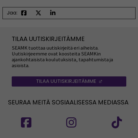
Jaa:
TILAA UUTISKIRJEITÄMME
SEAMK tuottaa uutiskirjeitä eri aiheista.
Uutiskirjeemme ovat koosteita SEAMKin
ajankohtaisista koulutuksista, tapahtumista ja
asioista.
TILAA UUTISKIRJEITÄMME
(AVAUTUU UUT
SEURAA MEITÄ SOSIAALISESSA MEDIASSA
Seuraa meitä sosiaalisessa mediassa: SEAMK
Seuraa meitä sosiaalise
Seu