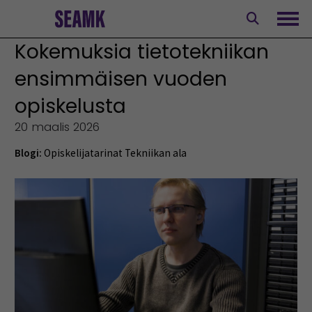
Siirry
sisältöön
Avaa
Kokemuksia tietotekniikan
ensimmäisen vuoden
opiskelusta
20 maalis 2026
Blogi:
Opiskelijatarinat
Tekniikan ala