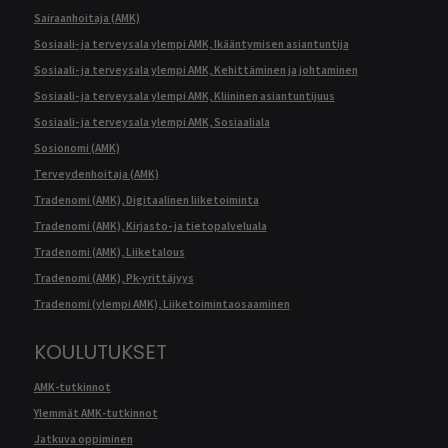
Sairaanhoitaja (AMK)
Sosiaali- ja terveysala ylempi AMK, Ikääntymisen asiantuntija
Sosiaali- ja terveysala ylempi AMK, Kehittäminen ja johtaminen
Sosiaali- ja terveysala ylempi AMK, Kliininen asiantuntijuus
Sosiaali- ja terveysala ylempi AMK, Sosiaaliala
Sosionomi (AMK)
Terveydenhoitaja (AMK)
Tradenomi (AMK), Digitaalinen liiketoiminta
Tradenomi (AMK), Kirjasto- ja tietopalveluala
Tradenomi (AMK), Liiketalous
Tradenomi (AMK), Pk-yrittäjyys
Tradenomi (ylempi AMK), Liiketoimintaosaaminen
KOULUTUKSET
AMK-tutkinnot
Ylemmät AMK-tutkinnot
Jatkuva oppiminen