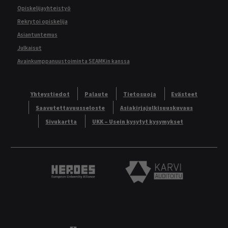
Opiskelijayhteistyö
Rekrytoi opiskelija
Asiantuntemus
Julkaisut
Avainkumppanuustoiminta SEAMKin kanssa
Yhteystiedot
Palaute
Tietosuoja
Evästeet
Saavutettavuusseloste
Asiakirjajulkisuuskuvaus
Sivukartta
UKK – Usein kysytyt kysymykset
Heroes European University Alliance logo
Karvi Auditoitu logo