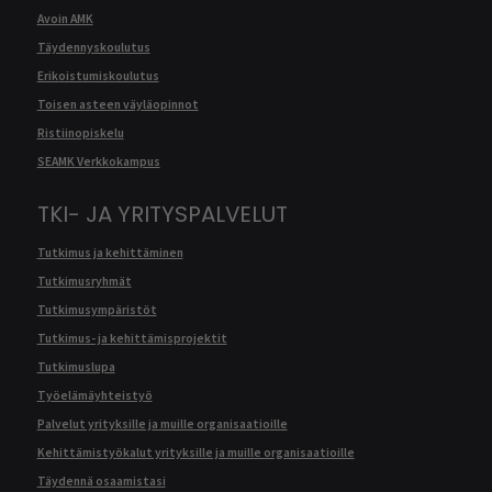
Avoin AMK
Täydennyskoulutus
Erikoistumiskoulutus
Toisen asteen väyläopinnot
Ristiinopiskelu
SEAMK Verkkokampus
TKI- JA YRITYSPALVELUT
Tutkimus ja kehittäminen
Tutkimusryhmät
Tutkimusympäristöt
Tutkimus- ja kehittämisprojektit
Tutkimuslupa
Työelämäyhteistyö
Palvelut yrityksille ja muille organisaatioille
Kehittämistyökalut yrityksille ja muille organisaatioille
Täydennä osaamistasi