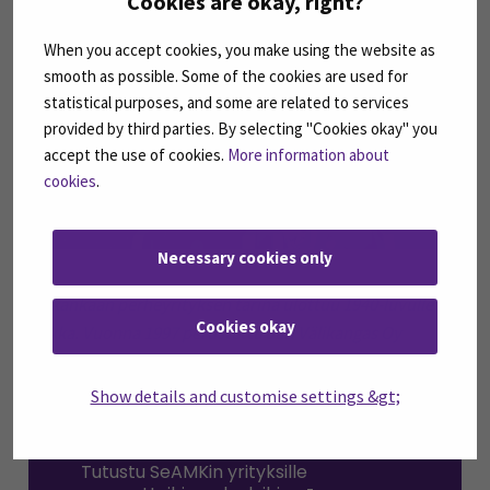
Cookies are okay, right?
When you accept cookies, you make using the website as
smooth as possible. Some of the cookies are used for
statistical purposes, and some are related to services
provided by third parties. By selecting "Cookies okay" you
accept the use of cookies.
More information about
cookies
.
Necessary cookies only
Välikankaan perheyrityksen tarina ulottuu 1940-luvulle
Cookies okay
saakka. Vuonna 1997 perustettu Jari Välikangas Oy
kuljettaa polttonesteitä Nesteen sopimusliikennöitsijänä.
Show details and customise settings &gt;
Tutustu SeAMKin yrityksille