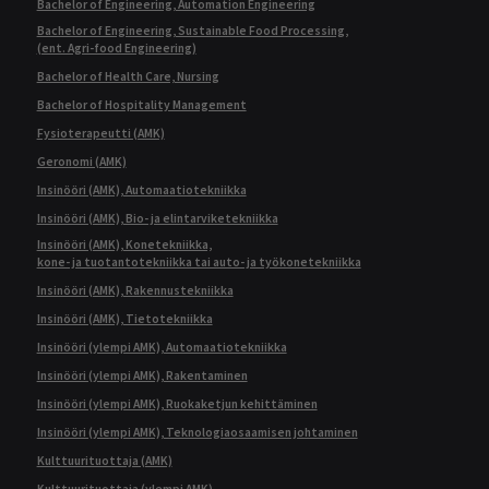
Bachelor of Engineering, Automation Engineering
Bachelor of Engineering, Sustainable Food Processing,
(ent. Agri-food Engineering)
Bachelor of Health Care, Nursing
Bachelor of Hospitality Management
Fysioterapeutti (AMK)
Geronomi (AMK)
Insinööri (AMK), Automaatiotekniikka
Insinööri (AMK), Bio- ja elintarviketekniikka
Insinööri (AMK), Konetekniikka,
kone- ja tuotantotekniikka tai auto- ja työkonetekniikka
Insinööri (AMK), Rakennustekniikka
Insinööri (AMK), Tietotekniikka
Insinööri (ylempi AMK), Automaatiotekniikka
Insinööri (ylempi AMK), Rakentaminen
Insinööri (ylempi AMK), Ruokaketjun kehittäminen
Insinööri (ylempi AMK), Teknologiaosaamisen johtaminen
Kulttuurituottaja (AMK)
Kulttuurituottaja (ylempi AMK)