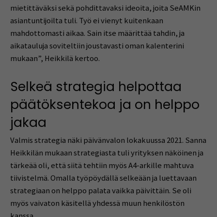
mietittäväksi sekä pohdittavaksi ideoita, joita SeAMKin
asiantuntijoilta tuli. Työ ei vienyt kuitenkaan
mahdottomasti aikaa. Sain itse määrittää tahdin, ja
aikatauluja soviteltiin joustavasti oman kalenterini
mukaan”, Heikkilä kertoo.
Selkeä strategia helpottaa
päätöksentekoa ja on helppo
jakaa
Valmis strategia näki päivänvalon lokakuussa 2021. Sanna
Heikkilän mukaan strategiasta tuli yrityksen näköinen ja
tärkeää oli, että siitä tehtiin myös A4-arkille mahtuva
tiivistelmä. Omalla työpöydällä selkeään ja luettavaan
strategiaan on helppo palata vaikka päivittäin. Se oli
myös vaivaton käsitellä yhdessä muun henkilöstön
kanssa.