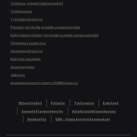
Tutkimus- ja kehittämisprojektit
Tutkimuslupa
Työelämäyhteistyö
Palvelut yrityksille ja muille organisaatioille
Kehittämistyökalut yrityksille ja muille organisaatioille
Täydennä osaamistasi
Opiskelijayhteistyö
Rekrytoi opiskelija
Asiantuntemus
Julkaisut
Avainkumppanuustoiminta SEAMKin kanssa
Yhteystiedot
Palaute
Tietosuoja
Evästeet
Saavutettavuusseloste
Asiakirjajulkisuuskuvaus
Sivukartta
UKK – Usein kysytyt kysymykset