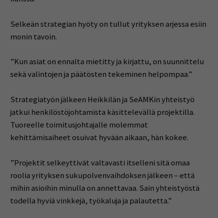
Selkeän strategian hyöty on tullut yrityksen arjessa esiin
monin tavoin.
”Kun asiat on ennalta mietitty ja kirjattu, on suunnittelu
sekä valintojen ja päätösten tekeminen helpompaa.”
Strategiatyön jälkeen Heikkilän ja SeAMKin yhteistyö
jatkui henkilöstöjohtamista käsittelevällä projektilla.
Tuoreelle toimitusjohtajalle molemmat
kehittämisaiheet osuivat hyvään aikaan, hän kokee.
”Projektit selkeyttivät valtavasti itselleni sitä omaa
roolia yrityksen sukupolvenvaihdoksen jälkeen – että
mihin asioihin minulla on annettavaa. Sain yhteistyöstä
todella hyviä vinkkejä, työkaluja ja palautetta.”