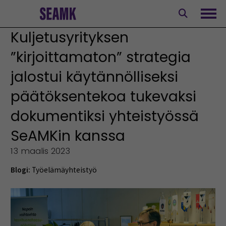
Siirry
sisältöön
Avaa
Kuljetusyrityksen
”kirjoittamaton” strategia
jalostui käytännölliseksi
päätöksentekoa tukevaksi
dokumentiksi yhteistyössä
SeAMKin kanssa
13 maalis 2023
Blogi:
Työelämäyhteistyö