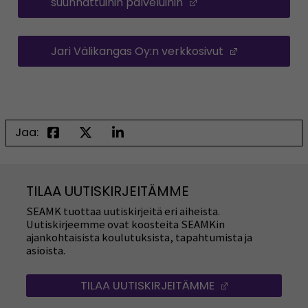
suunnattuihin palveluihin
(Avautuu uuteen ik
Jari Välikangas Oy:n verkkosivut
(Avautuu uu
Jaa:
TILAA UUTISKIRJEITÄMME
SEAMK tuottaa uutiskirjeitä eri aiheista.
Uutiskirjeemme ovat koosteita SEAMKin
ajankohtaisista koulutuksista, tapahtumista ja
asioista.
TILAA UUTISKIRJEITÄMME
(AVAUTUU UUT