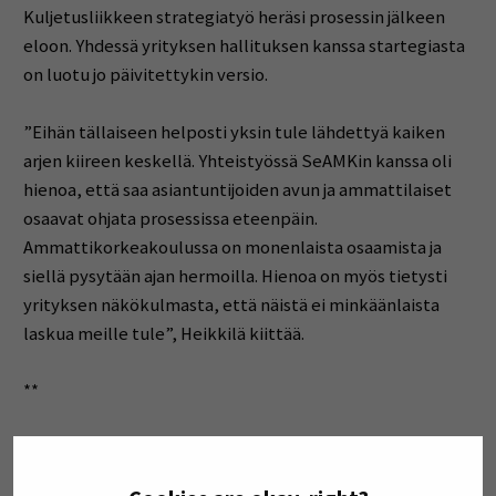
Kuljetusliikkeen strategiatyö heräsi prosessin jälkeen
eloon. Yhdessä yrityksen hallituksen kanssa startegiasta
on luotu jo päivitettykin versio.
”Eihän tällaiseen helposti yksin tule lähdettyä kaiken
arjen kiireen keskellä. Yhteistyössä SeAMKin kanssa oli
hienoa, että saa asiantuntijoiden avun ja ammattilaiset
osaavat ohjata prosessissa eteenpäin.
Ammattikorkeakoulussa on monenlaista osaamista ja
siellä pysytään ajan hermoilla. Hienoa on myös tietysti
yrityksen näkökulmasta, että näistä ei minkäänlaista
laskua meille tule”, Heikkilä kiittää.
**