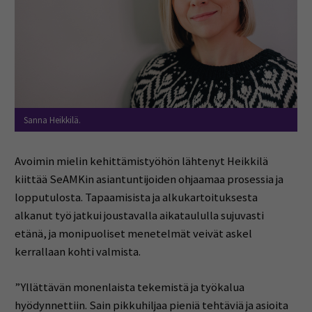
Sanna Heikkilä.
Avoimin mielin kehittämistyöhön lähtenyt Heikkilä
kiittää SeAMKin asiantuntijoiden ohjaamaa prosessia ja
lopputulosta. Tapaamisista ja alkukartoituksesta
alkanut työ jatkui joustavalla aikataululla sujuvasti
etänä, ja monipuoliset menetelmät veivät askel
kerrallaan kohti valmista.
”Yllättävän monenlaista tekemistä ja työkalua
hyödynnettiin. Sain pikkuhiljaa pieniä tehtäviä ja asioita