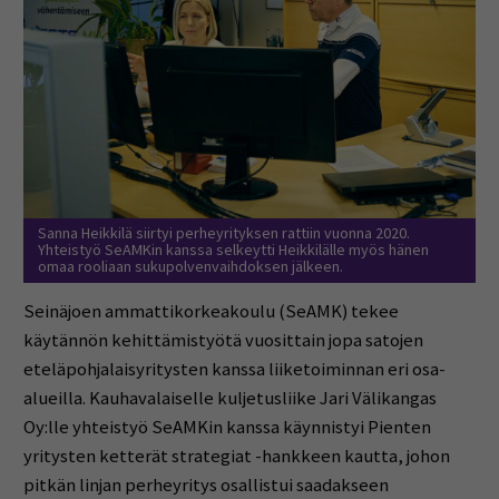
Sanna Heikkilä siirtyi perheyrityksen rattiin vuonna 2020.
Yhteistyö SeAMKin kanssa selkeytti Heikkilälle myös hänen
omaa rooliaan sukupolvenvaihdoksen jälkeen.
Seinäjoen ammattikorkeakoulu (SeAMK) tekee
käytännön kehittämistyötä vuosittain jopa satojen
eteläpohjalaisyritysten kanssa liiketoiminnan eri osa-
alueilla. Kauhavalaiselle kuljetusliike Jari Välikangas
Oy:lle yhteistyö SeAMKin kanssa käynnistyi Pienten
yritysten ketterät strategiat -hankkeen kautta, johon
pitkän linjan perheyritys osallistui saadakseen