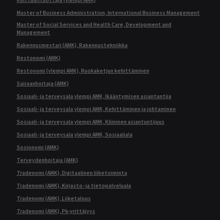
Master of Business Administration, International Business Management
Master of Social Services and Health Care, Development and
Management
Rakennusmestari (AMK), Rakennustekniikka
Restonomi (AMK)
Restonomi (ylempi AMK), Ruokaketjun kehittäminen
Sairaanhoitaja (AMK)
Sosiaali- ja terveysala ylempi AMK, Ikääntymisen asiantuntija
Sosiaali- ja terveysala ylempi AMK, Kehittäminen ja johtaminen
Sosiaali- ja terveysala ylempi AMK, Kliininen asiantuntijuus
Sosiaali- ja terveysala ylempi AMK, Sosiaaliala
Sosionomi (AMK)
Terveydenhoitaja (AMK)
Tradenomi (AMK), Digitaalinen liiketoiminta
Tradenomi (AMK), Kirjasto- ja tietopalveluala
Tradenomi (AMK), Liiketalous
Tradenomi (AMK), Pk-yrittäjyys