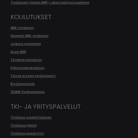
Tradenomi (ylempi AMK), Liiketoimintaosaaminen
KOULUTUKSET
AMK-tutkinnot
Ylemmät AMK-tutkinnot
Jatkuva oppiminen
Avoin AMK
Täydennyskoulutus
Erikoistumiskoulutus
Toisen asteen väyläopinnot
Ristiinopiskelu
SEAMK Verkkokampus
TKI- JA YRITYSPALVELUT
Tutkimus ja kehittäminen
Tutkimusryhmät
Tutkimusympäristöt