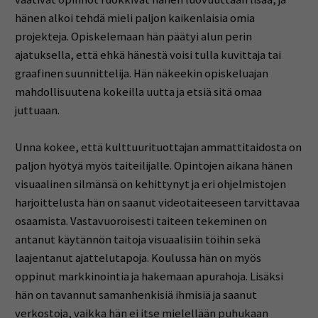
hänen alkoi tehdä mieli paljon kaikenlaisia omia
projekteja. Opiskelemaan hän päätyi alun perin
ajatuksella, että ehkä hänestä voisi tulla kuvittaja tai
graafinen suunnittelija. Hän näkeekin opiskeluajan
mahdollisuutena kokeilla uutta ja etsiä sitä omaa
juttuaan.
Unna kokee, että kulttuurituottajan ammattitaidosta on
paljon hyötyä myös taiteilijalle. Opintojen aikana hänen
visuaalinen silmänsä on kehittynyt ja eri ohjelmistojen
harjoittelusta hän on saanut videotaiteeseen tarvittavaa
osaamista. Vastavuoroisesti taiteen tekeminen on
antanut käytännön taitoja visuaalisiin töihin sekä
laajentanut ajattelutapoja. Koulussa hän on myös
oppinut markkinointia ja hakemaan apurahoja. Lisäksi
hän on tavannut samanhenkisiä ihmisiä ja saanut
verkostoja, vaikka hän ei itse mielellään puhukaan