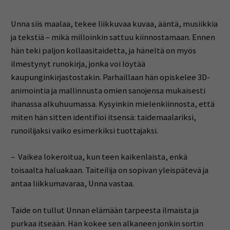
Unna siis maalaa, tekee liikkuvaa kuvaa, ääntä, musiikkia
ja tekstiä – mikä milloinkin sattuu kiinnostamaan. Ennen
hän teki paljon kollaasitaidetta, ja häneltä on myös
ilmestynyt runokirja, jonka voi löytää
kaupunginkirjastostakin. Parhaillaan hän opiskelee 3D-
animointia ja mallinnusta omien sanojensa mukaisesti
ihanassa alkuhuumassa. Kysyinkin mielenkiinnosta, että
miten hän sitten identifioi itsensä: taidemaalariksi,
runoilijaksi vaiko esimerkiksi tuottajaksi.
– Vaikea lokeroitua, kun teen kaikenlaista, enkä
toisaalta haluakaan. Taiteilija on sopivan yleispätevä ja
antaa liikkumavaraa, Unna vastaa.
Taide on tullut Unnan elämään tarpeesta ilmaista ja
purkaa itseään. Hän kokee sen alkaneen jonkin sortin