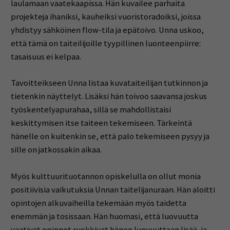
laulamaan vaatekaapissa. Hän kuvailee parhaita
projekteja ihaniksi, kauheiksi vuoristoradoiksi, joissa
yhdistyy sähköinen flow-tila ja epätoivo. Unna uskoo,
että tämä on taiteilijoille tyypillinen luonteenpiirre:
tasaisuus ei kelpaa.
Tavoitteikseen Unna listaa kuvataiteilijan tutkinnon ja
tietenkin näyttelyt. Lisäksi hän toivoo saavansa joskus
työskentelyapurahaa, sillä se mahdollistaisi
keskittymisen itse taiteen tekemiseen. Tärkeintä
hänelle on kuitenkin se, että palo tekemiseen pysyy ja
sille on jatkossakin aikaa.
Myös kulttuurituotannon opiskelulla on ollut monia
positiivisia vaikutuksia Unnan taitelijanuraan. Hän aloitti
opintojen alkuvaiheilla tekemään myös taidetta
enemmän ja tosissaan. Hän huomasi, että luovuutta
vaativat opinnot ruokkivat hänen luovuuttaan lisää, ja