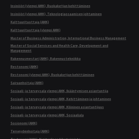
Insinööri (ylempi AMK), Ruokaketjun kehittäminen
Insinööri (ylempi AMK), Teknologiaosaamisen johtaminen
Kulttuurituottaja (AMK)
Kulttuurituottaja (ylempi AMK)
Master of Business Administration, International Business Management
Master of Social Services and Health Care, Development and
Management
Rakennusmestari (AMK), Rakennustekniikka
Restonomi (AMK)
Restonomi (ylempi AMK), Ruokaketjun kehittäminen
Sairaanhoitaja (AMK)
Sosiaali- ja terveysala ylempi AMK, Ikääntymisen asiantuntija
Sosiaali- ja terveysala ylempi AMK, Kehittäminen ja johtaminen
Sosiaali- ja terveysala ylempi AMK, Kliininen asiantuntijuus
Sosiaali- ja terveysala ylempi AMK, Sosiaaliala
Sosionomi (AMK)
Terveydenhoitaja (AMK)