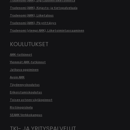
Tradenomi (AMK), Digitaalinen liiketoiminta
Tradenomi (AMK), Kirjasto- ja tietopalveluala
Tradenomi (AMK), Liiketalous
Tradenomi (AMK), Pk-yrittäjyys
Tradenomi (ylempi AMK), Liiketoimintaosaaminen
KOULUTUKSET
AMK-tutkinnot
Ylemmät AMK-tutkinnot
Jatkuva oppiminen
Avoin AMK
Täydennyskoulutus
Erikoistumiskoulutus
Toisen asteen väyläopinnot
Ristiinopiskelu
SEAMK Verkkokampus
TKI- JA YRITYSPALVELUT