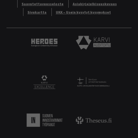
Saavutettavuusseloste
Asiakirjajulkisuuskuvaus
Sivukartta
UKK – Usein kysytyt kysymykset
Heroes European University Alliance logo
Karvi Auditoitu logo
Logo
KARVI Excellence logo.
Suomen innostavimmat työpaikat.
Theseus logo