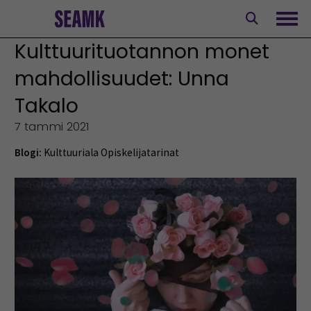
Siirry
sisältöön
Avaa
Kulttuurituotannon monet
mahdollisuudet: Unna
Takalo
7 tammi 2021
Blogi:
Kulttuuriala
Opiskelijatarinat