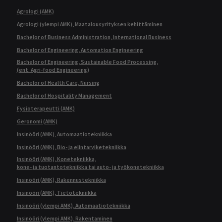
Agrologi (AMK)
Agrologi (ylempi AMK), Maatalousyrityksen kehittäminen
Bachelor of Business Administration, International Business
Bachelor of Engineering, Automation Engineering
Bachelor of Engineering, Sustainable Food Processing,
(ent. Agri-food Engineering)
Bachelor of Health Care, Nursing
Bachelor of Hospitality Management
Fysioterapeutti (AMK)
Geronomi (AMK)
Insinööri (AMK), Automaatiotekniikka
Insinööri (AMK), Bio- ja elintarviketekniikka
Insinööri (AMK), Konetekniikka,
kone- ja tuotantotekniikka tai auto- ja työkonetekniikka
Insinööri (AMK), Rakennustekniikka
Insinööri (AMK), Tietotekniikka
Insinööri (ylempi AMK), Automaatiotekniikka
Insinööri (ylempi AMK), Rakentaminen