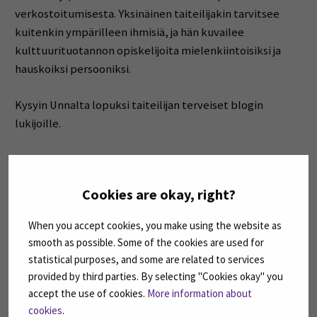
verkostoitumisesta. Yksinäinen taiteilijakin tarvitsee
kuitenkin ympärilleen ihmisiä, ja hän kuvailee
kulttuurituotannon opiskelijoita mielenkiintoisiksi ja
hauskoiksi persooniksi.
Kysyin Unnalta lopuksi taiteilijan terveiset blogin
lukijoille.
– Ostakaa kiiltokuvia ja liimatkaa niitä sanomalehtiin,
laulakaa ja karjukaa, vaikkette osaisi, maalatkaa kissalle
Cookies are okay, right?
vihreät viikset (siis taulun, ei oikean), liimatkaa noppia
ovenkahvaan, keittäkää 10 litraa appelsiiniteetä ja
When you accept cookies, you make using the website as
tehkää siitä performanssi, tutkikaa yhteiskunnallisia
smooth as possible. Some of the cookies are used for
ongelmia taiteen avulla, keskustelkaa teoksista ja niiden
statistical purposes, and some are related to services
sanomasta. Tehkää, tuottakaa ja tukekaa taidetta!
provided by third parties. By selecting "Cookies okay" you
accept the use of cookies.
More information about
Jos Unnan taide kiinnostaa, hänet löytää verkosta
cookies
.