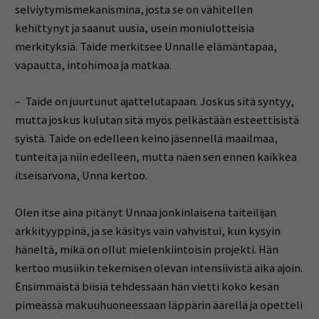
selviytymismekanismina, josta se on vähitellen
kehittynyt ja saanut uusia, usein moniulotteisia
merkityksiä. Taide merkitsee Unnalle elämäntapaa,
vapautta, intohimoa ja matkaa.
– Taide on juurtunut ajattelutapaan. Joskus sitä syntyy,
mutta joskus kulutan sitä myös pelkästään esteettisistä
syistä. Taide on edelleen keino jäsennellä maailmaa,
tunteita ja niin edelleen, mutta näen sen ennen kaikkea
itseisarvona, Unna kertoo.
Olen itse aina pitänyt Unnaa jonkinlaisena taiteilijan
arkkityyppinä, ja se käsitys vain vahvistui, kun kysyin
häneltä, mikä on ollut mielenkiintoisin projekti. Hän
kertoo musiikin tekemisen olevan intensiivistä aika ajoin.
Ensimmäistä biisiä tehdessään hän vietti koko kesän
pimeässä makuuhuoneessaan läppärin äärellä ja opetteli