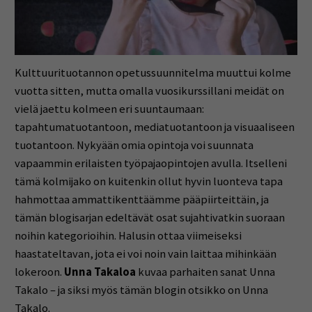
Kulttuurituotannon opetussuunnitelma muuttui kolme
vuotta sitten, mutta omalla vuosikurssillani meidät on
vielä jaettu kolmeen eri suuntaumaan:
tapahtumatuotantoon, mediatuotantoon ja visuaaliseen
tuotantoon. Nykyään omia opintoja voi suunnata
vapaammin erilaisten työpajaopintojen avulla. Itselleni
tämä kolmijako on kuitenkin ollut hyvin luonteva tapa
hahmottaa ammattikenttäämme pääpiirteittäin, ja
tämän blogisarjan edeltävät osat sujahtivatkin suoraan
noihin kategorioihin. Halusin ottaa viimeiseksi
haastateltavan, jota ei voi noin vain laittaa mihinkään
lokeroon.
Unna Takaloa
kuvaa parhaiten sanat Unna
Takalo – ja siksi myös tämän blogin otsikko on Unna
Takalo.