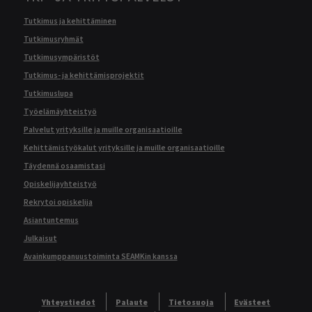
Tutkimus ja kehittäminen
Tutkimusryhmät
Tutkimusympäristöt
Tutkimus- ja kehittämisprojektit
Tutkimuslupa
Työelämäyhteistyö
Palvelut yrityksille ja muille organisaatioille
Kehittämistyökalut yrityksille ja muille organisaatioille
Täydennä osaamistasi
Opiskelijayhteistyö
Rekrytoi opiskelija
Asiantuntemus
Julkaisut
Avainkumppanuustoiminta SEAMKin kanssa
Yhteystiedot
Palaute
Tietosuoja
Evästeet