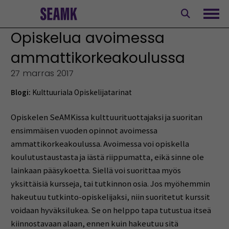
Siirry
sisältöön
Avaa
Opiskelua avoimessa
ammattikorkeakoulussa
27 marras 2017
Blogi:
Kulttuuriala
Opiskelijatarinat
Opiskelen SeAMKissa kulttuurituottajaksi ja suoritan
ensimmäisen vuoden opinnot avoimessa
ammattikorkeakoulussa. Avoimessa voi opiskella
koulutustaustasta ja iästä riippumatta, eikä sinne ole
lainkaan pääsykoetta. Siellä voi suorittaa myös
yksittäisiä kursseja, tai tutkinnon osia. Jos myöhemmin
hakeutuu tutkinto-opiskelijaksi, niin suoritetut kurssit
voidaan hyväksilukea. Se on helppo tapa tutustua itseä
kiinnostavaan alaan, ennen kuin hakeutuu sitä