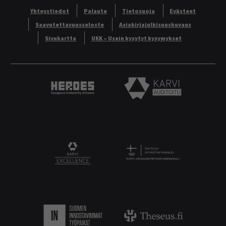
Yhteystiedot
Palaute
Tietosuoja
Evästeet
Saavutettavuusseloste
Asiakirjajulkisuuskuvaus
Sivukartta
UKK – Usein kysytyt kysymykset
Heroes European University Alliance logo
Karvi Auditoitu logo
Logo
KARVI Excellence logo.
Suomen innostavimmat työpaikat.
Theseus logo