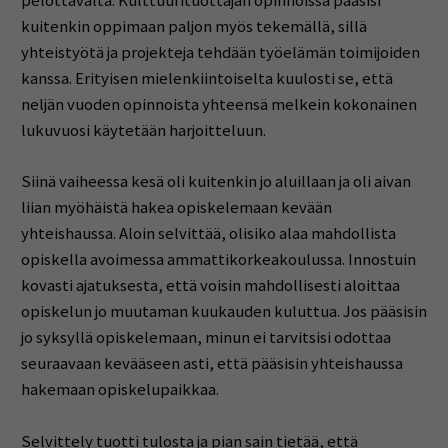
pelottavalta. Kulttuurituottajan opinnoissa pääsisi
kuitenkin oppimaan paljon myös tekemällä, sillä
yhteistyötä ja projekteja tehdään työelämän toimijoiden
kanssa. Erityisen mielenkiintoiselta kuulosti se, että
neljän vuoden opinnoista yhteensä melkein kokonainen
lukuvuosi käytetään harjoitteluun.
Siinä vaiheessa kesä oli kuitenkin jo aluillaan ja oli aivan
liian myöhäistä hakea opiskelemaan kevään
yhteishaussa. Aloin selvittää, olisiko alaa mahdollista
opiskella avoimessa ammattikorkeakoulussa. Innostuin
kovasti ajatuksesta, että voisin mahdollisesti aloittaa
opiskelun jo muutaman kuukauden kuluttua. Jos pääsisin
jo syksyllä opiskelemaan, minun ei tarvitsisi odottaa
seuraavaan kevääseen asti, että pääsisin yhteishaussa
hakemaan opiskelupaikkaa.
Selvittely tuotti tulosta ja pian sain tietää, että