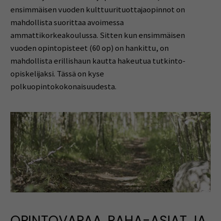
ensimmäisen vuoden kulttuurituottajaopinnot on
mahdollista suorittaa avoimessa
ammattikorkeakoulussa. Sitten kun ensimmäisen
vuoden opintopisteet (60 op) on hankittu, on
mahdollista erillishaun kautta hakeutua tutkinto-
opiskelijaksi. Tässä on kyse
polkuopintokokonaisuudesta.
OPINTOVAPAA, RAHA-ASIAT JA