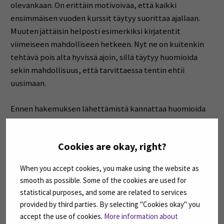
olevankaan. On erittäin motivoivaa, että kaikki
ensimmäisen vuoden kurssit täytyy suorittaa ajallaan.
Muuten jättäisin helposti esimerkiksi kirjatentit
viimeiseen mahdolliseen hetkeen. Nyt ne on kuitenkin
tehtävä pois alta hyvissä ajoin, sillä täytyy huomioida
sekin mahdollisuus, että tarvittaessa tentin ehtii
uusimaan.
Ennen hakemuksen lähettämistä kannattaa huomioida
vielä seuraavat asiat. Avoimessa ammattikorkeakoulussa
opiskeleva ei pääse nauttimaan kaikista eduista joita
Cookies are okay, right?
tutkinto-opiskelijat saavat. Opintotukea ei myönnetä
avoimessa opiskelevalle. Aikuisiällä tapahtuvaan
When you accept cookies, you make using the website as
opiskeluun voi kuitenkin löytyä muitakin
smooth as possible. Some of the cookies are used for
rahoitusvaihtoehtoja, esimerkiksi Koulutusrahaston
statistical purposes, and some are related to services
myöntämä aikuiskoulutustuki. Koulussa saa syödä
provided by third parties. By selecting "Cookies okay" you
edullisesti henkilökuntahintaan, mikä on noin kaksi
accept the use of cookies.
More information about