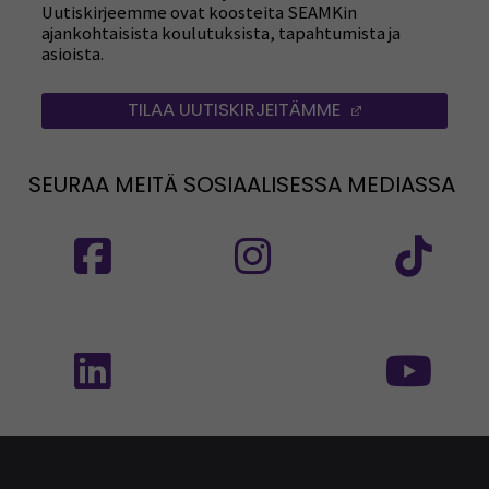
Uutiskirjeemme ovat koosteita SEAMKin
ajankohtaisista koulutuksista, tapahtumista ja
asioista.
TILAA UUTISKIRJEITÄMME
(AVAUTUU UUT
SEURAA MEITÄ SOSIAALISESSA MEDIASSA
Seuraa meitä sosiaalisessa mediassa: SEAMK
Seuraa meitä sosiaalise
Seu
Seuraa meitä sosiaalisessa mediassa: SEAMK 
Seu