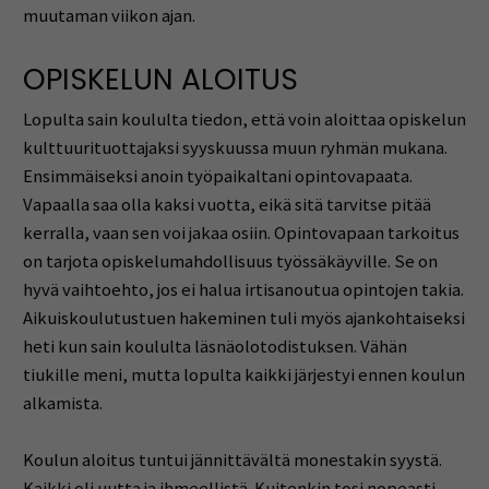
muutaman viikon ajan.
OPISKELUN ALOITUS
Lopulta sain koululta tiedon, että voin aloittaa opiskelun
kulttuurituottajaksi syyskuussa muun ryhmän mukana.
Ensimmäiseksi anoin työpaikaltani opintovapaata.
Vapaalla saa olla kaksi vuotta, eikä sitä tarvitse pitää
kerralla, vaan sen voi jakaa osiin. Opintovapaan tarkoitus
on tarjota opiskelumahdollisuus työssäkäyville. Se on
hyvä vaihtoehto, jos ei halua irtisanoutua opintojen takia.
Aikuiskoulutustuen hakeminen tuli myös ajankohtaiseksi
heti kun sain koululta läsnäolotodistuksen. Vähän
tiukille meni, mutta lopulta kaikki järjestyi ennen koulun
alkamista.
Koulun aloitus tuntui jännittävältä monestakin syystä.
Kaikki oli uutta ja ihmeellistä. Kuitenkin tosi nopeasti