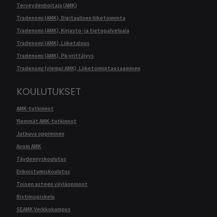
Terveydenhoitaja (AMK)
Tradenomi (AMK), Digitaalinen liiketoiminta
Tradenomi (AMK), Kirjasto- ja tietopalveluala
Tradenomi (AMK), Liiketalous
Tradenomi (AMK), Pk-yrittäjyys
Tradenomi (ylempi AMK), Liiketoimintaosaaminen
KOULUTUKSET
AMK-tutkinnot
Ylemmät AMK-tutkinnot
Jatkuva oppiminen
Avoin AMK
Täydennyskoulutus
Erikoistumiskoulutus
Toisen asteen väyläopinnot
Ristiinopiskelu
SEAMK Verkkokampus