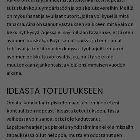
tutustuin kouluympäristöön ja opiskelutovereihin. Meillä
on myös ihanat ja avuliaat tutorit, joilta voi kysellä mitä
tahansa. Aina on saanut vastauksen kaikkeen mitä vain on
keksinyt kysyä. Arjessa ei näy millään tavalla se, että olen
avoimen opiskelija. Käyn samat kurssit ja teen samat
tehtävät ja tentit muiden kanssa. Työharjoitteluun ei
avoimen opiskelija voi osallistua, mutta se ei ole
muutenkaan ajankohtaista vielä ensimmäisen vuoden
aikana.
IDEASTA TOTEUTUKSEEN
Omalla kohdallani opiskelemaan lähteminen eteni
kohtuullisen nopeasti ideasta toteutukseen. Tässä
vaiheessa voin sanoa, ettei ole kaduttanut.
Lapsiperhearjen ja opiskelun yhdistäminen ei ole missään
tapauksessa ollut helppoa, mutta en odottanut sen