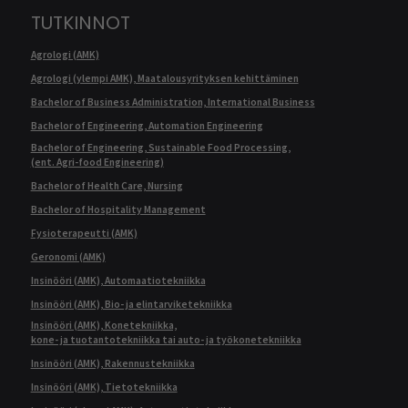
TUTKINNOT
Agrologi (AMK)
Agrologi (ylempi AMK), Maatalousyrityksen kehittäminen
Bachelor of Business Administration, International Business
Bachelor of Engineering, Automation Engineering
Bachelor of Engineering, Sustainable Food Processing,
(ent. Agri-food Engineering)
Bachelor of Health Care, Nursing
Bachelor of Hospitality Management
Fysioterapeutti (AMK)
Geronomi (AMK)
Insinööri (AMK), Automaatiotekniikka
Insinööri (AMK), Bio- ja elintarviketekniikka
Insinööri (AMK), Konetekniikka,
kone- ja tuotantotekniikka tai auto- ja työkonetekniikka
Insinööri (AMK), Rakennustekniikka
Insinööri (AMK), Tietotekniikka