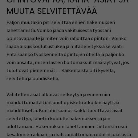
MUUTA SELVITETTÄVÄÄ
Paljon muutakin piti selvittää ennen hakemuksen
lähettämistä. Voinko jäädä vakituisesta työstäni
opintovapaalle ja miten voin rahoittaa opintoni. Voinko
saada aikuiskoulutustukea ja mitä selvityksiä se vaatii.
Entä saanko työskennellä opintojen ohella ja paljonko
voin ansaita, miten lasten hoitomaksut määräytyvät, jos
tulot ovat pienemmät… Kaikenlaista piti kysellä,
selvitellä ja pohdiskella.
Vähitellen asiat alkoivat selkeytyä ja ennen niin
mahdottomalta tuntunut opiskelu alkoikin näyttää
mahdolliselta. Kun olin saanut kaikki tarvittavat asiat
selvitettyä, lähetin koululle hakemuksen ja jäin
odottamaan. Hakemuksen lähettäminen tietenkin osui
kesälomien aikaan, ja malttamattomana odotin päätöstä