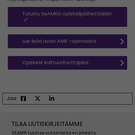
Tutustu SeAMKin opiskelijalähettiläisiin
(Avautuu uuteen ikkunaan)
Lue lisää avoin AMK -opinnoista
Opiskele kulttuurituottajaksi
Jaa:
TILAA UUTISKIRJEITÄMME
SEAMK tuottaa uutiskirjeitä eri aiheista.