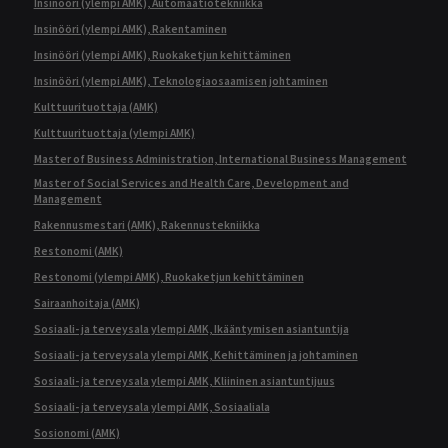
Insinööri (ylempi AMK), Automaatiotekniikka
Insinööri (ylempi AMK), Rakentaminen
Insinööri (ylempi AMK), Ruokaketjun kehittäminen
Insinööri (ylempi AMK), Teknologiaosaamisen johtaminen
Kulttuurituottaja (AMK)
Kulttuurituottaja (ylempi AMK)
Master of Business Administration, International Business Management
Master of Social Services and Health Care, Development and
Management
Rakennusmestari (AMK), Rakennustekniikka
Restonomi (AMK)
Restonomi (ylempi AMK), Ruokaketjun kehittäminen
Sairaanhoitaja (AMK)
Sosiaali- ja terveysala ylempi AMK, Ikääntymisen asiantuntija
Sosiaali- ja terveysala ylempi AMK, Kehittäminen ja johtaminen
Sosiaali- ja terveysala ylempi AMK, Kliininen asiantuntijuus
Sosiaali- ja terveysala ylempi AMK, Sosiaaliala
Sosionomi (AMK)