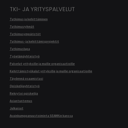
TKI- JA YRITYSPALVELUT
Tutkimus ja kehittäminen
Tutkimusryhmät
Tutkimusympäristöt
Tutkimus- ja kehittämisprojektit
Tutkimuslupa
Työelämäyhteistyö
Palvelut yrityksille ja muille organisaatioille
Kehittämistyökalut yrityksille ja muille organisaatioille
Täydennä osaamistasi
Opiskelijayhteistyö
Rekrytoi opiskelija
Asiantuntemus
Julkaisut
Avainkumppanuustoiminta SEAMKin kanssa