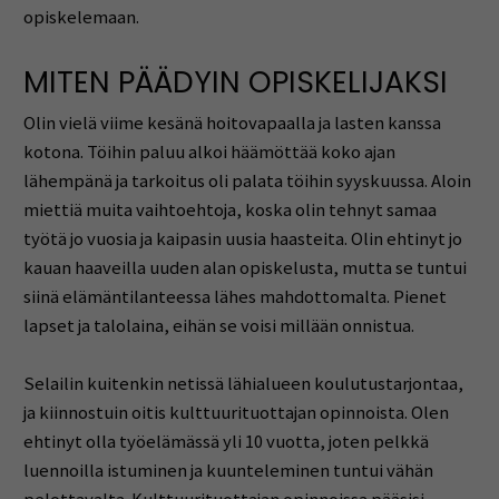
opiskelemaan.
MITEN PÄÄDYIN OPISKELIJAKSI
Olin vielä viime kesänä hoitovapaalla ja lasten kanssa
kotona. Töihin paluu alkoi häämöttää koko ajan
lähempänä ja tarkoitus oli palata töihin syyskuussa. Aloin
miettiä muita vaihtoehtoja, koska olin tehnyt samaa
työtä jo vuosia ja kaipasin uusia haasteita. Olin ehtinyt jo
kauan haaveilla uuden alan opiskelusta, mutta se tuntui
siinä elämäntilanteessa lähes mahdottomalta. Pienet
lapset ja talolaina, eihän se voisi millään onnistua.
Selailin kuitenkin netissä lähialueen koulutustarjontaa,
ja kiinnostuin oitis kulttuurituottajan opinnoista. Olen
ehtinyt olla työelämässä yli 10 vuotta, joten pelkkä
luennoilla istuminen ja kuunteleminen tuntui vähän