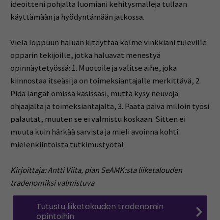
ideoitteni pohjalta luomiani kehitysmalleja tullaan
käyttämään ja hyödyntämään jatkossa.
Vielä loppuun haluan kiteyttää kolme vinkkiäni tuleville
opparin tekijöille, jotka haluavat menestyä
opinnäytetyössä: 1. Muotoile ja valitse aihe, joka
kiinnostaa itseäsi ja on toimeksiantajalle merkittävä, 2.
Pidä langat omissa käsissäsi, mutta kysy neuvoja
ohjaajalta ja toimeksiantajalta, 3. Päätä päivä milloin työsi
palautat, muuten se ei valmistu koskaan. Sitten ei
muuta kuin härkää sarvista ja mieli avoinna kohti
mielenkiintoista tutkimustyötä!
Kirjoittaja: Antti Viita, pian SeAMK:sta liiketalouden
tradenomiksi valmistuva
Tutustu liiketalouden tradenomin
opintoihin