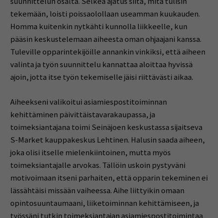
suunnittelun osalta. Selkeä ajatus siitä, mitä tulisin
tekemään, loisti poissaolollaan useamman kuukauden.
Homma kuitenkin nytkähti kunnolla liikkeelle, kun
pääsin keskustelemaan aiheesta oman ohjaajani kanssa.
Tuleville opparintekijöille annankin vinkiksi, että aiheen
valinta ja työn suunnittelu kannattaa aloittaa hyvissä
ajoin, jotta itse työn tekemiselle jäisi riittävästi aikaa.
Aiheekseni valikoitui asiamiespostitoiminnan
kehittäminen päivittäistavarakaupassa, ja
toimeksiantajana toimi Seinäjoen keskustassa sijaitseva
S-Market kauppakeskus Lehtinen. Halusin saada aiheen,
joka olisi itselle mielenkiintoinen, mutta myös
toimeksiantajalle arvokas. Tällöin uskoin pystyväni
motivoimaan itseni parhaiten, että opparin tekeminen ei
lässähtäisi missään vaiheessa. Aihe liittyikin omaan
opintosuuntaumaani, liiketoiminnan kehittämiseen, ja
työssäni tutkin toimeksiantajan asiamiespostitoimintaa