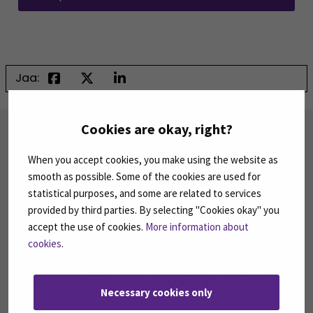
Jaa:
Cookies are okay, right?
TILAA UUTISKIRJEITÄMME
SEAMK tuottaa uutiskirjeitä eri aiheista.
When you accept cookies, you make using the website as
Uutiskirjeemme ovat koosteita SEAMKin
smooth as possible. Some of the cookies are used for
ajankohtaisista koulutuksista, tapahtumista ja
statistical purposes, and some are related to services
asioista.
provided by third parties. By selecting "Cookies okay" you
accept the use of cookies.
More information about
TILAA UUTISKIRJEITÄMME
(AVAUTUU UUT
cookies
.
SEURAA MEITÄ SOSIAALISESSA MEDIASSA
Necessary cookies only
Seuraa meitä sosiaalisessa mediassa: SEAMK
Seuraa meitä sosiaalise
Seu