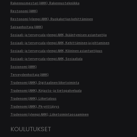
Rakennusmestari (AMK), Rakennustekniikka
Restonomi (AMK)
Restonomi (ylempi AMK), Ruokaketjun kehittäminen
Sairaanhoitaja (AMK)
Sosiaali- ja terveysala ylempi AMK, Ikääntymisen asiantuntija
Sosiaali- ja terveysala ylempi AMK, Kehittäminen ja johtaminen
Sosiaali- ja terveysala ylempi AMK, Kliininen asiantuntijuus
Sosiaali- ja terveysala ylempi AMK, Sosiaaliala
Sosionomi (AMK)
Terveydenhoitaja (AMK)
Tradenomi (AMK), Digitaalinen liiketoiminta
Tradenomi (AMK), Kirjasto- ja tietopalveluala
Tradenomi (AMK), Liiketalous
Tradenomi (AMK), Pk-yrittäjyys
Tradenomi (ylempi AMK), Liiketoimintaosaaminen
KOULUTUKSET