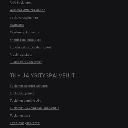
AMK-tutkinnot
Ylemmät AMK-tutkinnot
Jatkuva oppiminen
Avoin AMK
Täydennyskoulutus
Erikoistumiskoulutus
Toisen asteen väyläopinnot
Ristiinopiskelu
SEAMK Verkkokampus
TKI- JA YRITYSPALVELUT
Tutkimus ja kehittäminen
Tutkimusryhmät
Tutkimusympäristöt
Tutkimus- ja kehittämisprojektit
Tutkimuslupa
Työelämäyhteistyö