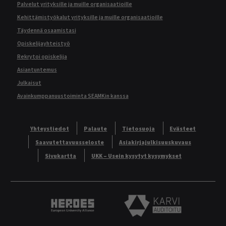
Palvelut yrityksille ja muille organisaatioille
Kehittämistyökalut yrityksille ja muille organisaatioille
Täydennä osaamistasi
Opiskelijayhteistyö
Rekrytoi opiskelija
Asiantuntemus
Julkaisut
Avainkumppanuustoiminta SEAMKin kanssa
Yhteystiedot
Palaute
Tietosuoja
Evästeet
Saavutettavuusseloste
Asiakirjajulkisuuskuvaus
Sivukartta
UKK – Usein kysytyt kysymykset
Heroes European University Alliance logo
Karvi Auditoitu logo