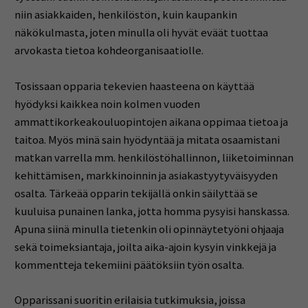
niin asiakkaiden, henkilöstön, kuin kaupankin
näkökulmasta, joten minulla oli hyvät eväät tuottaa
arvokasta tietoa kohdeorganisaatiolle.
Tosissaan opparia tekevien haasteena on käyttää
hyödyksi kaikkea noin kolmen vuoden
ammattikorkeakouluopintojen aikana oppimaa tietoa ja
taitoa. Myös minä sain hyödyntää ja mitata osaamistani
matkan varrella mm. henkilöstöhallinnon, liiketoiminnan
kehittämisen, markkinoinnin ja asiakastyytyväisyyden
osalta. Tärkeää opparin tekijällä onkin säilyttää se
kuuluisa punainen lanka, jotta homma pysyisi hanskassa.
Apuna siinä minulla tietenkin oli opinnäytetyöni ohjaaja
sekä toimeksiantaja, joilta aika-ajoin kysyin vinkkejä ja
kommentteja tekemiini päätöksiin työn osalta.
Opparissani suoritin erilaisia tutkimuksia, joissa