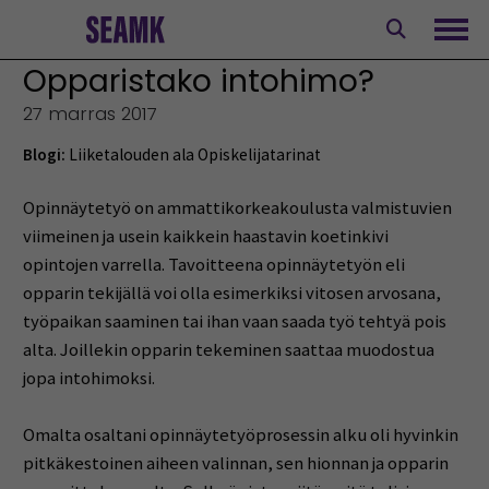
Siirry
sisältöön
Avaa
Opparistako intohimo?
27 marras 2017
Blogi:
Liiketalouden ala
Opiskelijatarinat
Opinnäytetyö on ammattikorkeakoulusta valmistuvien
viimeinen ja usein kaikkein haastavin koetinkivi
opintojen varrella. Tavoitteena opinnäytetyön eli
opparin tekijällä voi olla esimerkiksi vitosen arvosana,
työpaikan saaminen tai ihan vaan saada työ tehtyä pois
alta. Joillekin opparin tekeminen saattaa muodostua
jopa intohimoksi.
Omalta osaltani opinnäytetyöprosessin alku oli hyvinkin
pitkäkestoinen aiheen valinnan, sen hionnan ja opparin