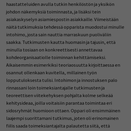
haastatteluiden avulla tutkin henkilöstön ja yksikön
johdon näkemyksiä toiminnasta, ja lisäksi tein
asiakaskyselyn asiamiespostin asiakkaille. Viimeistään
näitä tutkimuksia tehdessä opparista muodostui minulle
intohimo, josta sain nauttia marraskuun puoliväliin
saakka. Tutkimusten kautta huomasin ja tajusin, että
minulla tosiaan on konkreettisesti annettavaa
kohdeorganisaatiolle toiminnan kehittämiseksi.
Aikaisemmin esimerkiksi teoriaosuutta kirjoittaessa en
osannut ollenkaan kuvitella, millainen työn
lopputuloksesta tulisi. Intohimon ja innostuksen palo
rinnassani loin toimeksiantajalle tutkimusten ja
teoreettisen viitekehyksen pohjalta kolme selkeää
kehitysideaa, joilla voitaisiin parantaa toimintaa eri
sidosryhmät huomioon ottaen. Oppari oli ensimmäinen
laajempi suorittamani tutkimus, joten oli erinomainen
fiilis saada toimeksiantajalta palautetta siitä, että