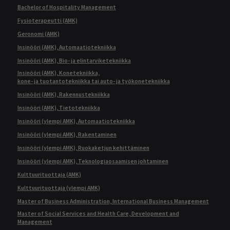
Bachelor of Hospitality Management
Fysioterapeutti (AMK)
Geronomi (AMK)
Insinööri (AMK), Automaatiotekniikka
Insinööri (AMK), Bio- ja elintarviketekniikka
Insinööri (AMK), Konetekniikka,
kone- ja tuotantotekniikka tai auto- ja työkonetekniikka
Insinööri (AMK), Rakennustekniikka
Insinööri (AMK), Tietotekniikka
Insinööri (ylempi AMK), Automaatiotekniikka
Insinööri (ylempi AMK), Rakentaminen
Insinööri (ylempi AMK), Ruokaketjun kehittäminen
Insinööri (ylempi AMK), Teknologiaosaamisen johtaminen
Kulttuurituottaja (AMK)
Kulttuurituottaja (ylempi AMK)
Master of Business Administration, International Business Management
Master of Social Services and Health Care, Development and
Management