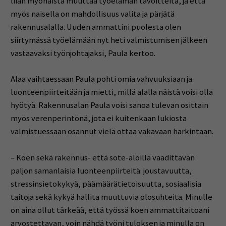
liian myöhäistä muuttaa työelämän tavoitteita, ja että
myös naisella on mahdollisuus valita ja pärjätä
rakennusalalla. Uuden ammattini puolesta olen
siirtymässä työelämään nyt heti valmistumisen jälkeen
vastaavaksi työnjohtajaksi, Paula kertoo.
Alaa vaihtaessaan Paula pohti omia vahvuuksiaan ja
luonteenpiirteitään ja mietti, millä alalla näistä voisi olla
hyötyä. Rakennusalan Paula voisi sanoa tulevan osittain
myös verenperintönä, jota ei kuitenkaan lukiosta
valmistuessaan osannut vielä ottaa vakavaan harkintaan.
– Koen sekä rakennus- että sote-aloilla vaadittavan
paljon samanlaisia luonteenpiirteitä: joustavuutta,
stressinsietokykyä, päämäärätietoisuutta, sosiaalisia
taitoja sekä kykyä hallita muuttuvia olosuhteita. Minulle
on aina ollut tärkeää, että työssä koen ammattitaitoani
arvostettavan, voin nähdä työni tuloksen ja minulla on