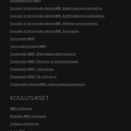
Sairaanhoitaja (AMK)
Sosiaali- ja terveysala ylempi AMK, Ikääntymisen asiantuntija
Sosiaali- ja terveysala ylempi AMK, Kehittäminen ja johtaminen
Sosiaali- ja terveysala ylempi AMK, Kliininen asiantuntijuus
Sosiaali- ja terveysala ylempi AMK, Sosiaaliala
Sosionomi (AMK)
Terveydenhoitaja (AMK)
Tradenomi (AMK), Digitaalinen liiketoiminta
Tradenomi (AMK), Kirjasto- ja tietopalveluala
Tradenomi (AMK), Liiketalous
Tradenomi (AMK), Pk-yrittäjyys
Tradenomi (ylempi AMK), Liiketoimintaosaaminen
KOULUTUKSET
AMK-tutkinnot
Ylemmät AMK-tutkinnot
Jatkuva oppiminen