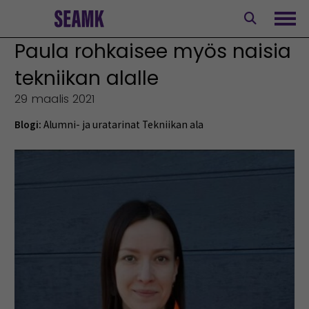
Siirry
sisältöön
Avaa
Paula rohkaisee myös naisia
tekniikan alalle
29 maalis 2021
Blogi:
Alumni- ja uratarinat
Tekniikan ala