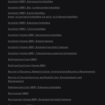
Insinööri (AMK), Automaatiotekniikka
Insinööri (AMK), Bio- ja elintarviketekniikka
Insinööri (AMK), Konetekniikka,
kone- ja tuotantotekniikka tai auto- ja työkonetekniikka
Insinööri (AMK), Rakennustekniikka
Insinööri (AMK), Tietotekniikka
Insinööri (ylempi AMK), Automaatiotekniikka
Insinööri (ylempi AMK), Rakentaminen
Insinööri (ylempi AMK), Ruokaketjun kehittäminen
Insinööri (ylempi AMK), Teknologiaosaamisen johtaminen
Kulttuurituottaja (AMK)
Kulttuurituottaja (ylempi AMK)
Master of Business Administration, International Business Management
Master of Social Services and Health Care, Development and
Management
Rakennusmestari (AMK), Rakennustekniikka
Restonomi (AMK)
Restonomi (ylempi AMK), Ruokaketjun kehittäminen