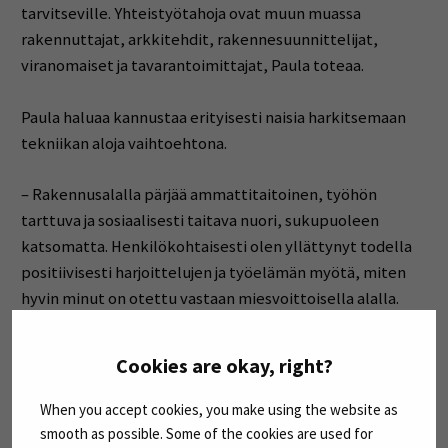
tarvitseville. Yhteistyötahoja ovat muun muassa
rakennuttajat, arkkitehdit, rakennesuunnittelijat,
viranomaiset ja tavarantoimittajat, Paula toteaa.
Paula haluaa kannustaa erityisesti naisia harkitsemaan
tekniikan aloja vaihtoehtona.
– Rakennusalalla pärjää ammattitaitoinen, työhön
tarttuva ja sosiaalisesti taitava nuori, sukupuoleen
katsomatta. Henkilökohtaisesti olen yllättynyt todella
positiivisesti harjoittelujen ja työelämän myötä, miten
hyvin minut on otettu vastaan miesvoittoisella alalla.
Kunpa tulevaisuudessa näkisimme yhä enemmän naisia
luomassa uraa myös tekniikan puolella, hän rohkaisee.
Cookies are okay, right?
When you accept cookies, you make using the website as
smooth as possible. Some of the cookies are used for