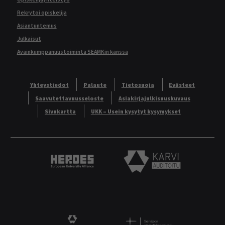
Rekrytoi opiskelija
Asiantuntemus
Julkaisut
Avainkumppanuustoiminta SEAMKin kanssa
Yhteystiedot
Palaute
Tietosuoja
Evästeet
Saavutettavuusseloste
Asiakirjajulkisuuskuvaus
Sivukartta
UKK – Usein kysytyt kysymykset
Heroes European University Alliance logo
Karvi Auditoitu logo