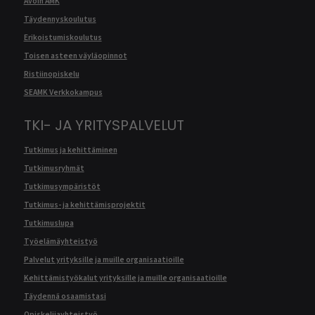
Avoin AMK
Täydennyskoulutus
Erikoistumiskoulutus
Toisen asteen väyläopinnot
Ristiinopiskelu
SEAMK Verkkokampus
TKI- JA YRITYSPALVELUT
Tutkimus ja kehittäminen
Tutkimusryhmät
Tutkimusympäristöt
Tutkimus- ja kehittämisprojektit
Tutkimuslupa
Työelämäyhteistyö
Palvelut yrityksille ja muille organisaatioille
Kehittämistyökalut yrityksille ja muille organisaatioille
Täydennä osaamistasi
Opiskelijayhteistyö