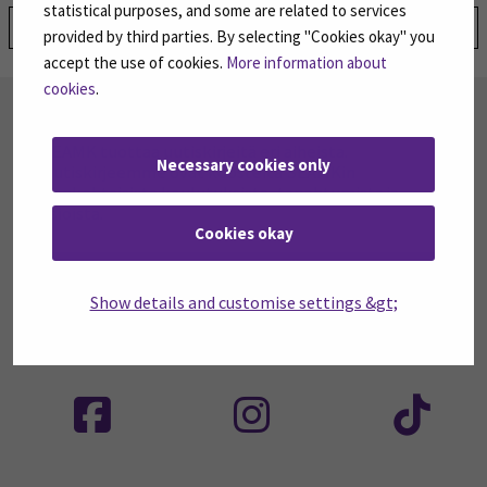
statistical purposes, and some are related to services
Jaa:
provided by third parties. By selecting "Cookies okay" you
accept the use of cookies.
More information about
cookies
.
TILAA UUTISKIRJEITÄMME
SEAMK tuottaa uutiskirjeitä eri aiheista.
Necessary cookies only
Uutiskirjeemme ovat koosteita SEAMKin
ajankohtaisista koulutuksista, tapahtumista ja
asioista.
Cookies okay
TILAA UUTISKIRJEITÄMME
(AVAUTUU UUT
Show details and customise settings &gt;
SEURAA MEITÄ SOSIAALISESSA MEDIASSA
Seuraa meitä sosiaalisessa mediassa: SEAMK
Seuraa meitä sosiaalise
Seu