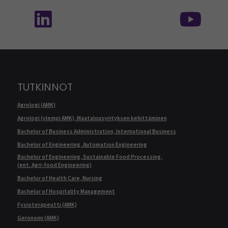
Seuraa meitä sosiaalisessa mediassa: SEAMK 
Seu
TUTKINNOT
Agrologi (AMK)
Agrologi (ylempi AMK), Maatalousyrityksen kehittäminen
Bachelor of Business Administration, International Business
Bachelor of Engineering, Automation Engineering
Bachelor of Engineering, Sustainable Food Processing,
(ent. Agri-food Engineering)
Bachelor of Health Care, Nursing
Bachelor of Hospitality Management
Fysioterapeutti (AMK)
Geronomi (AMK)