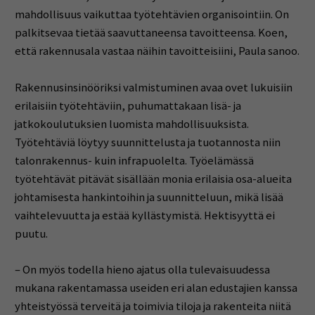
mahdollisuus vaikuttaa työtehtävien organisointiin. On
palkitsevaa tietää saavuttaneensa tavoitteensa. Koen,
että rakennusala vastaa näihin tavoitteisiini, Paula sanoo.
Rakennusinsinööriksi valmistuminen avaa ovet lukuisiin
erilaisiin työtehtäviin, puhumattakaan lisä- ja
jatkokoulutuksien luomista mahdollisuuksista.
Työtehtäviä löytyy suunnittelusta ja tuotannosta niin
talonrakennus- kuin infrapuolelta. Työelämässä
työtehtävät pitävät sisällään monia erilaisia osa-alueita
johtamisesta hankintoihin ja suunnitteluun, mikä lisää
vaihtelevuutta ja estää kyllästymistä. Hektisyyttä ei
puutu.
– On myös todella hieno ajatus olla tulevaisuudessa
mukana rakentamassa useiden eri alan edustajien kanssa
yhteistyössä terveitä ja toimivia tiloja ja rakenteita niitä