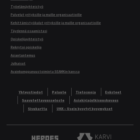
Työelämäyhteistyö
Palvelut yrityksille ja muille organisaatioille
Kehittämistyökalut yrityksille ja muille organisaatioille
Täydennä osaamistasi
Opiskelijayhteistyö
Rekrytoi opiskelija
Asiantuntemus
Julkaisut
Avainkumppanuustoiminta SEAMKin kanssa
Yhteystiedot
Palaute
Tietosuoja
Evästeet
Saavutettavuusseloste
Asiakirjajulkisuuskuvaus
Sivukartta
UKK – Usein kysytyt kysymykset