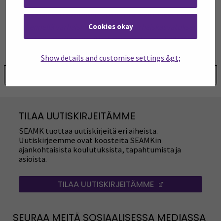
1.9.2019 jälkeen sosionomiopintonsa aloittaneet voivat
työskennellä varhaiskasvatuksessa varhaiskasvatuksen
Cookies okay
sosionomi -nimikkeellä. (Varhaiskasvatuslaki 540/2018).
Show details and customise settings &gt;
Jaa:
TILAA UUTISKIRJEITÄMME
SEAMK tuottaa uutiskirjeitä eri aiheista.
Uutiskirjeemme ovat koosteita SEAMKin
ajankohtaisista koulutuksista, tapahtumista ja
asioista.
TILAA UUTISKIRJEITÄMME
(AVAUTUU UUT
SEURAA MEITÄ SOSIAALISESSA MEDIASSA