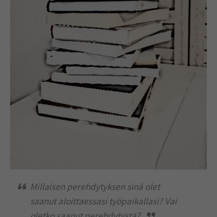
Millaisen perehdytyksen sinä olet
saanut aloittaessasi työpaikallasi? Vai
oletko saanut perehdytystä?