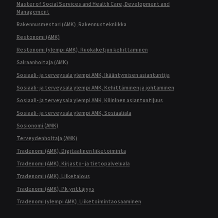
Master of Social Services and Health Care, Development and
Management
Rakennusmestari (AMK), Rakennustekniikka
Restonomi (AMK)
Restonomi (ylempi AMK), Ruokaketjun kehittäminen
Sairaanhoitaja (AMK)
Sosiaali- ja terveysala ylempi AMK, Ikääntymisen asiantuntija
Sosiaali- ja terveysala ylempi AMK, Kehittäminen ja johtaminen
Sosiaali- ja terveysala ylempi AMK, Kliininen asiantuntijuus
Sosiaali- ja terveysala ylempi AMK, Sosiaaliala
Sosionomi (AMK)
Terveydenhoitaja (AMK)
Tradenomi (AMK), Digitaalinen liiketoiminta
Tradenomi (AMK), Kirjasto- ja tietopalveluala
Tradenomi (AMK), Liiketalous
Tradenomi (AMK), Pk-yrittäjyys
Tradenomi (ylempi AMK), Liiketoimintaosaaminen