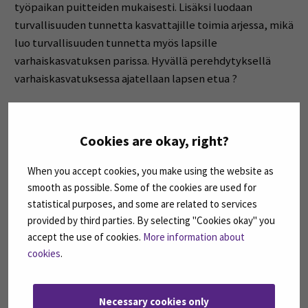
työpaikan puitteiden mukaisesti. Lisäksi luodaan
turvallisuuden tunnetta kasvattajille toimia arjessa, mikä
luo turvallisuuden tunnetta myös lapsille
varhaiskasvatuksen parissa. Hyvällä perehdytyksellä
varhaiskasvatuksessa ajatellaan lapsen etua ?
Cookies are okay, right?
Hanna Haavisto
VAKA19
When you accept cookies, you make using the website as
smooth as possible. Some of the cookies are used for
Pääset tutustumaan kehittämistehtävääni
tästä linkistä
statistical purposes, and some are related to services
provided by third parties. By selecting "Cookies okay" you
(pdf) »
accept the use of cookies.
More information about
cookies
.
Kuvat: Pixabay & Hanna Haavisto
Necessary cookies only