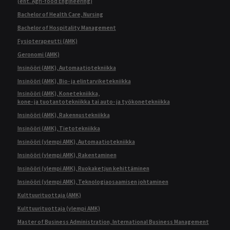
(ent. Agri-food Engineering)
Bachelor of Health Care, Nursing
Bachelor of Hospitality Management
Fysioterapeutti (AMK)
Geronomi (AMK)
Insinööri (AMK), Automaatiotekniikka
Insinööri (AMK), Bio- ja elintarviketekniikka
Insinööri (AMK), Konetekniikka,
kone- ja tuotantotekniikka tai auto- ja työkonetekniikka
Insinööri (AMK), Rakennustekniikka
Insinööri (AMK), Tietotekniikka
Insinööri (ylempi AMK), Automaatiotekniikka
Insinööri (ylempi AMK), Rakentaminen
Insinööri (ylempi AMK), Ruokaketjun kehittäminen
Insinööri (ylempi AMK), Teknologiaosaamisen johtaminen
Kulttuurituottaja (AMK)
Kulttuurituottaja (ylempi AMK)
Master of Business Administration, International Business Management