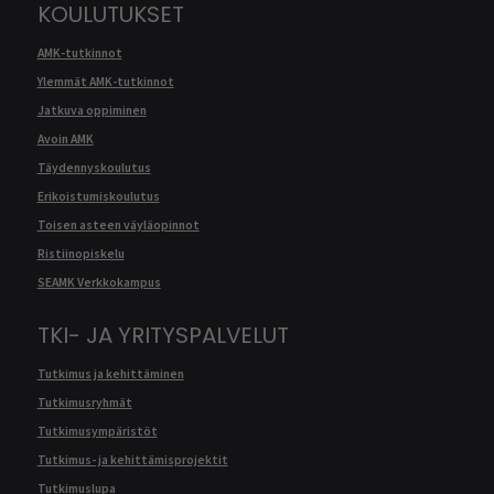
KOULUTUKSET
AMK-tutkinnot
Ylemmät AMK-tutkinnot
Jatkuva oppiminen
Avoin AMK
Täydennyskoulutus
Erikoistumiskoulutus
Toisen asteen väyläopinnot
Ristiinopiskelu
SEAMK Verkkokampus
TKI- JA YRITYSPALVELUT
Tutkimus ja kehittäminen
Tutkimusryhmät
Tutkimusympäristöt
Tutkimus- ja kehittämisprojektit
Tutkimuslupa