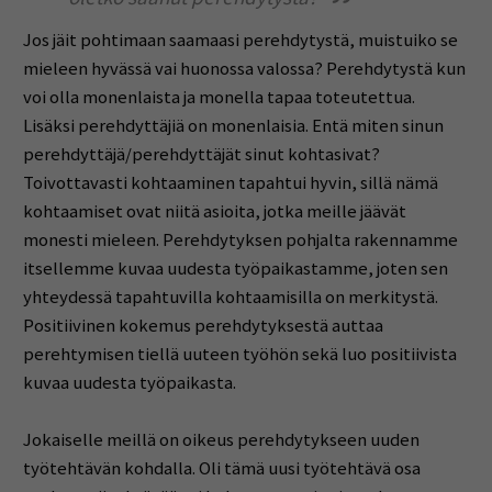
Jos jäit pohtimaan saamaasi perehdytystä, muistuiko se
mieleen hyvässä vai huonossa valossa? Perehdytystä kun
voi olla monenlaista ja monella tapaa toteutettua.
Lisäksi perehdyttäjiä on monenlaisia. Entä miten sinun
perehdyttäjä/perehdyttäjät sinut kohtasivat?
Toivottavasti kohtaaminen tapahtui hyvin, sillä nämä
kohtaamiset ovat niitä asioita, jotka meille jäävät
monesti mieleen. Perehdytyksen pohjalta rakennamme
itsellemme kuvaa uudesta työpaikastamme, joten sen
yhteydessä tapahtuvilla kohtaamisilla on merkitystä.
Positiivinen kokemus perehdytyksestä auttaa
perehtymisen tiellä uuteen työhön sekä luo positiivista
kuvaa uudesta työpaikasta.
Jokaiselle meillä on oikeus perehdytykseen uuden
työtehtävän kohdalla. Oli tämä uusi työtehtävä osa