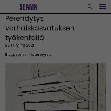
Siirry
sisältöön
Avaa
Perehdytys
varhaiskasvatuksen
työkentällä
22 tammi 2021
Blogi:
Sosiaali- ja terveysala