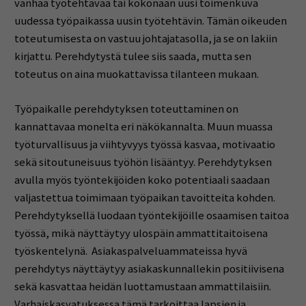
vanhaa työtehtävää tai kokonaan uusi toimenkuva
uudessa työpaikassa uusin työtehtävin. Tämän oikeuden
toteutumisesta on vastuu johtajatasolla, ja se on lakiin
kirjattu. Perehdytystä tulee siis saada, mutta sen
toteutus on aina muokattavissa tilanteen mukaan.
Työpaikalle perehdytyksen toteuttaminen on
kannattavaa monelta eri näkökannalta. Muun muassa
työturvallisuus ja viihtyvyys työssä kasvaa, motivaatio
sekä sitoutuneisuus työhön lisääntyy. Perehdytyksen
avulla myös työntekijöiden koko potentiaali saadaan
valjastettua toimimaan työpaikan tavoitteita kohden.
Perehdytyksellä luodaan työntekijöille osaamisen taitoa
työssä, mikä näyttäytyy ulospäin ammattitaitoisena
työskentelynä. Asiakaspalveluammateissa hyvä
perehdytys näyttäytyy asiakaskunnallekin positiivisena
sekä kasvattaa heidän luottamustaan ammattilaisiin.
Varhaiskasvatuksessa tämä tarkoittaa lapsien ja