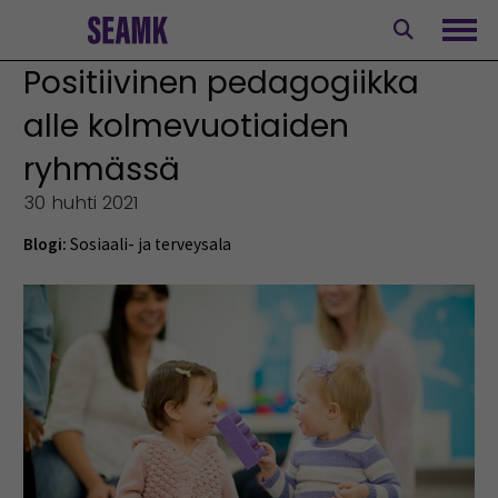
Siirry
sisältöön
Avaa
Positiivinen pedagogiikka
alle kolmevuotiaiden
ryhmässä
30 huhti 2021
Blogi:
Sosiaali- ja terveysala