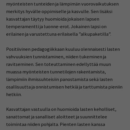
myönteisten tunteiden ja lämpimän vuorovaikutuksen
merkitys hyvälle oppimiselle ja kasvulle. Sen lisäksi
kasvattajan täytyy huomioida jokaisen lapsen
temperamentti ja luonne-erot. Jokainen lapsi on
erilainen ja varustettuna erilaisella ”alkupaketilla”.
Positiivinen pedagogiikkaan kuuluu olennaisesti lasten
vahvuuksien tunnistaminen, niiden tukeminen ja
ravitseminen. Sen toteuttaminen edellyttää muun
muassa myönteisten tunnetilojen rakentamista,
lämpimiin ihmissuhteisiin panostamista sekä lasten
osallisuutta ja onnistumisen hetkiä ja tarttumista pieniin
hetkiin.
Kasvattajan vastuulla on huomioida lasten keholliset,
sanattomat ja sanalliset aloitteet ja suunnittelee
toimintaa niiden pohjalta. Pienten lasten kanssa