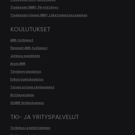
Tradenomi (AMK), Pk-yrittäjyys
Tradenomi (ylempi AMK), Liiketoimintaosaaminen
KOULUTUKSET
AMK-tutkinnot
Ylemmät AMK-tutkinnot
Jatkuva oppiminen
Avoin AMK
Täydennyskoulutus
Erikoistumiskoulutus
Toisen asteen väyläopinnot
Ristiinopiskelu
SEAMK Verkkokampus
TKI- JA YRITYSPALVELUT
Tutkimus ja kehittäminen