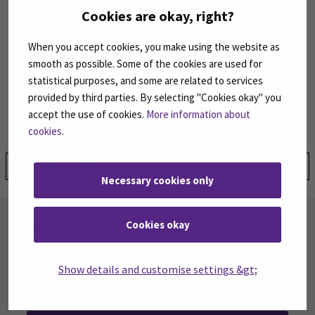
Kuvat Pixabay
Cookies are okay, right?
When you accept cookies, you make using the website as
smooth as possible. Some of the cookies are used for
1.9.2019 jälkeen sosionomiopintonsa aloittaneet voivat
statistical purposes, and some are related to services
työskennellä varhaiskasvatuksessa varhaiskasvatuksen
provided by third parties. By selecting "Cookies okay" you
accept the use of cookies.
More information about
sosionomi -nimikkeellä. (Varhaiskasvatuslaki 540/2018).
cookies
.
Jaa:
Necessary cookies only
TILAA UUTISKIRJEITÄMME
Cookies okay
SEAMK tuottaa uutiskirjeitä eri aiheista.
Uutiskirjeemme ovat koosteita SEAMKin
Show details and customise settings &gt;
ajankohtaisista koulutuksista, tapahtumista ja
asioista.