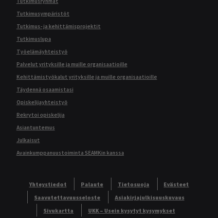
Tutkimusryhmät
Tutkimusympäristöt
Tutkimus- ja kehittämisprojektit
Tutkimuslupa
Työelämäyhteistyö
Palvelut yrityksille ja muille organisaatioille
Kehittämistyökalut yrityksille ja muille organisaatioille
Täydennä osaamistasi
Opiskelijayhteistyö
Rekrytoi opiskelija
Asiantuntemus
Julkaisut
Avainkumppanuustoiminta SEAMKin kanssa
Yhteystiedot
Palaute
Tietosuoja
Evästeet
Saavutettavuusseloste
Asiakirjajulkisuuskuvaus
Sivukartta
UKK – Usein kysytyt kysymykset