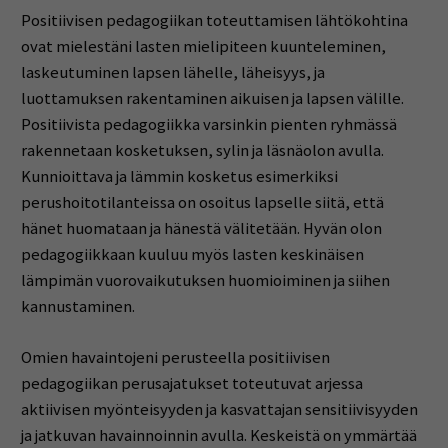
Positiivisen pedagogiikan toteuttamisen lähtökohtina
ovat mielestäni lasten mielipiteen kuunteleminen,
laskeutuminen lapsen lähelle, läheisyys, ja
luottamuksen rakentaminen aikuisen ja lapsen välille.
Positiivista pedagogiikka varsinkin pienten ryhmässä
rakennetaan kosketuksen, sylin ja läsnäolon avulla.
Kunnioittava ja lämmin kosketus esimerkiksi
perushoitotilanteissa on osoitus lapselle siitä, että
hänet huomataan ja hänestä välitetään. Hyvän olon
pedagogiikkaan kuuluu myös lasten keskinäisen
lämpimän vuorovaikutuksen huomioiminen ja siihen
kannustaminen.
Omien havaintojeni perusteella positiivisen
pedagogiikan perusajatukset toteutuvat arjessa
aktiivisen myönteisyyden ja kasvattajan sensitiivisyyden
ja jatkuvan havainnoinnin avulla. Keskeistä on ymmärtää