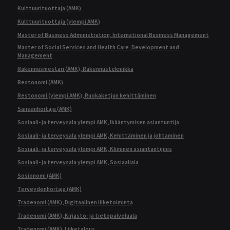
Kulttuurituottaja (AMK)
Kulttuurituottaja (ylempi AMK)
Master of Business Administration, International Business Management
Master of Social Services and Health Care, Development and
Management
Rakennusmestari (AMK), Rakennustekniikka
Restonomi (AMK)
Restonomi (ylempi AMK), Ruokaketjun kehittäminen
Sairaanhoitaja (AMK)
Sosiaali- ja terveysala ylempi AMK, Ikääntymisen asiantuntija
Sosiaali- ja terveysala ylempi AMK, Kehittäminen ja johtaminen
Sosiaali- ja terveysala ylempi AMK, Kliininen asiantuntijuus
Sosiaali- ja terveysala ylempi AMK, Sosiaaliala
Sosionomi (AMK)
Terveydenhoitaja (AMK)
Tradenomi (AMK), Digitaalinen liiketoiminta
Tradenomi (AMK), Kirjasto- ja tietopalveluala
Tradenomi (AMK), Liiketalous