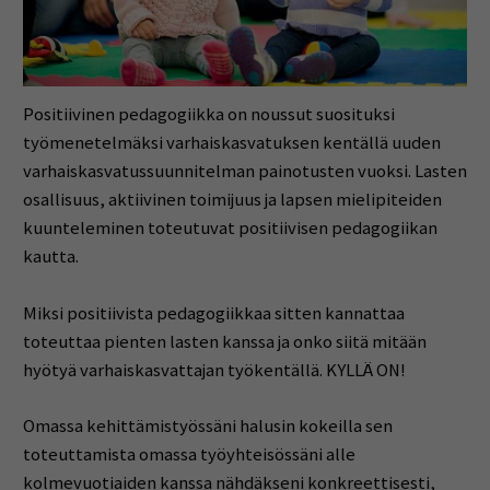
Positiivinen pedagogiikka on noussut suosituksi
työmenetelmäksi varhaiskasvatuksen kentällä uuden
varhaiskasvatussuunnitelman painotusten vuoksi. Lasten
osallisuus, aktiivinen toimijuus ja lapsen mielipiteiden
kuunteleminen toteutuvat positiivisen pedagogiikan
kautta.
Miksi positiivista pedagogiikkaa sitten kannattaa
toteuttaa pienten lasten kanssa ja onko siitä mitään
hyötyä varhaiskasvattajan työkentällä. KYLLÄ ON!
Omassa kehittämistyössäni halusin kokeilla sen
toteuttamista omassa työyhteisössäni alle
kolmevuotiaiden kanssa nähdäkseni konkreettisesti,