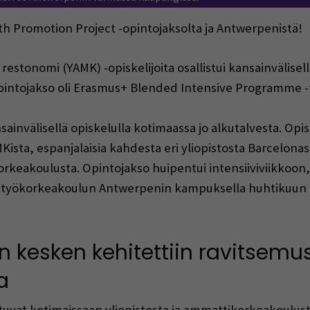
lth Promotion Project -opintojaksolta ja Antwerpenistä!
estonomi (YAMK) -opiskelijoita osallistui kansainvälisell
pintojakso oli Erasmus+ Blended Intensive Programme -
ainvälisellä opiskelulla kotimaassa jo alkutalvesta. Opiske
ta, espanjalaisia kahdesta eri yliopistosta Barcelonasta
keakoulusta. Opintojakso huipentui intensiiviviikkoon,
istyökorkeakoulun Antwerpenin kampuksella huhtikuun lo
n kesken kehitettiin ravitsem
a
stuvat kotimaissaan yliopistosta ja ammattikorkeakoulusta