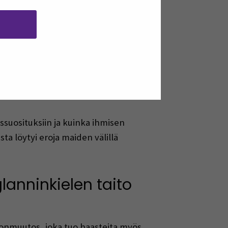
siin eri ikäryhmille samoin kuin
stämisen projekteihin. Esitimme
utrition Project, jonka tarkoituksena
kohderyhmälle. Kohderyhmät olivat
yssuosituksiin ja kuinka ihmisen
ta löytyi eroja maiden välillä
anninkielen taito
stonmuutos, joka tuo haasteita myös