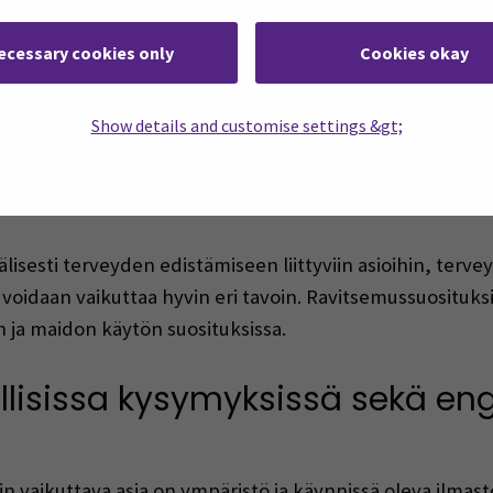
ecessary cookies only
Cookies okay
htyneet Suomen, Belgian ja Espanjan ravitsemussuosituk
asteisiin maissamme ja lisäksi ravitsemusterveyden edi
Show details and customise settings &gt;
iviikon alussa. Itse intensiiviviikon aiheena oli Health N
kesken ravitsemusterveyden edistämisen ohjelma omalle 
älisesti terveyden edistämiseen liittyviin asioihin, terve
voidaan vaikuttaa hyvin eri tavoin. Ravitsemussuosituksis
n ja maidon käytön suosituksissa.
sissa kysymyksissä sekä engl
lin vaikuttava asia on ympäristö ja käynnissä oleva ilma