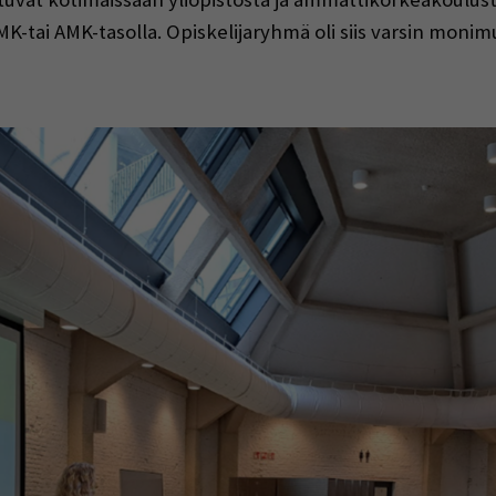
AMK-tai AMK-tasolla. Opiskelijaryhmä oli siis varsin mon