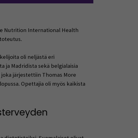
e Nutrition International Health
toteutus.
lijoita oli neljästä eri
 ja Madridista sekä belgialaisia
 joka järjestettiin Thomas More
pussa. Opettajia oli myös kaikista
usterveyden
 dietetisteiksi. Suomalaiset olivat