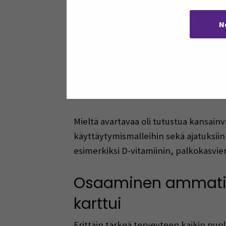
N
Virtuaalisessa osuudessa olimme pere
ravitsemustilanteeseen, ravitsemusha
virtuaalisen työmme tulokset intensiiv
oli kehittää kansainvälisen tiimin 
ikäluokkien mukaan jaoteltu.
Mieltä avartavaa oli tutustua kansainv
käyttäytymismalleihin sekä ajatuksiin 
esimerkiksi D-vitamiinin, palkokasvie
Osaaminen ammatilli
karttui
Erittäin tärkeä terveyteen kaikin puo