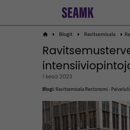
Siirry
sisältöön
Blogit
Ravitsemisala
Ra
Etusivulle
Ravitsemusterv
intensiiviopinto
1 kesä 2023
Blogi:
Ravitsemisala
Restonomi - Palveluli