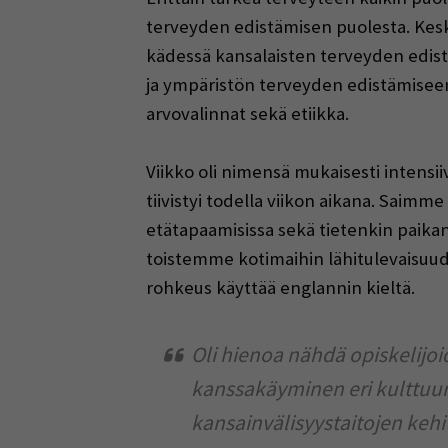
terveyden edistämisen puolesta. Kesk
kädessä kansalaisten terveyden edistä
ja ympäristön terveyden edistämiseen 
arvovalinnat sekä etiikka.
Viikko oli nimensä mukaisesti intensiiv
tiivistyi todella viikon aikana. Saimme
etätapaamisissa sekä tietenkin paika
toistemme kotimaihin lähitulevaisuude
rohkeus käyttää englannin kieltä.
Oli hienoa nähdä opiskelijoi
kanssakäyminen eri kulttuure
kansainvälisyystaitojen keh