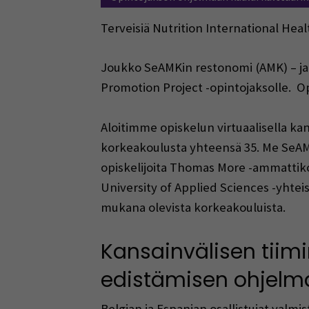
Terveisiä Nutrition International Hea
Joukko SeAMKin restonomi (AMK) – ja r
Promotion Project -opintojaksolle. O
Aloitimme opiskelun virtuaalisella kans
korkeakoulusta yhteensä 35. Me SeAMKis
opiskelijoita Thomas More -ammattikor
University of Applied Sciences -yhte
mukana olevista korkeakouluista.
Kansainvälisen tiimi
edistämisen ohjelm
Belgian ja Espanjan osallistujat valmi