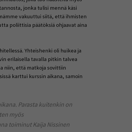
annosta, jonka tulisi mennä käsi
mämme vakuuttui siitä, että ihmisten
a poliittisia päätöksiä ohjaavat aina
hitellessä. Yhteishenki oli huikea ja
n erilaisella tavalla pitkin talvea
niin, että matkoja sovittiin
issä karttui kurssin aikana, samoin
aikana. Parasta kuitenkin on
sten myös
na toiminut Kaija Nissinen