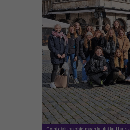
Opintojakson ohjelmaan kuului kulttuurik