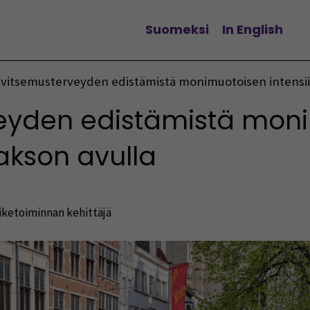
Suomeksi
In English
Vaihda kieltä
vitsemusterveyden edistämistä monimuotoisen intensiiv
eyden edistämistä mon
jakson avulla
iketoiminnan kehittäjä