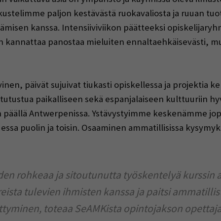
ustelimme paljon kestävästä ruokavaliosta ja ruuan tuot
misen kanssa. Intensiiviviikon päätteeksi opiskelijaryh
kannattaa panostaa mieluiten ennaltaehkäisevästi, mutt
inen, päivät sujuivat tiukasti opiskellessa ja projektia ke
 tutustua paikalliseen sekä espanjalaiseen kulttuuriin hyvi
n päällä Antwerpenissa. Ystävystyimme keskenämme jopa 
ssa puolin ja toisin. Osaaminen ammatillisissa kysymyks
den rohkeaa ja sitoutunutta työskentelyä kurssin 
ista tulevien ihmisten kanssa ja paitsi ammatilli
ittyminen, toteaa SeAMKista opintojakson opettaja