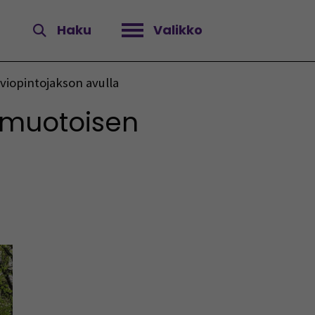
Haku
Valikko
Avaa valikko
iopintojakson avulla
imuotoisen