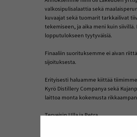
valkosipulisalaattia sekä maalaisperuno
kuvaajat sekä tuomarit tarkkailivat ti
tekemiseen, ja aika meni kuin siivill
lopputulokseen tyytyväisiä.
Finaaliin suorituksemme ei aivan riittä
sijoituksesta.
Erityisesti haluamme kiittää tiimimm
Kyrö Distillery Companya sekä Kujan
laittoa monta kokemusta rikkaampan
Terveisin Ulla ja Petra
RESTO21