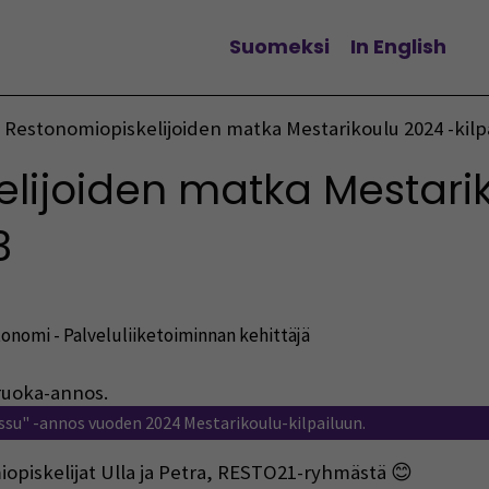
Suomeksi
In English
Vaihda kieltä
Restonomiopiskelijoiden matka Mestarikoulu 2024 -kilpa
lijoiden matka Mestarik
3
onomi - Palveluliiketoiminnan kehittäjä
ssu" -annos vuoden 2024 Mestarikoulu-kilpailuun.
miopiskelijat Ulla ja Petra, RESTO21-ryhmästä 😊