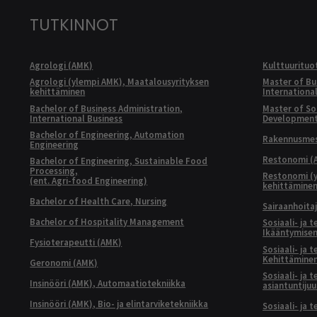
TUTKINNOT
Agrologi (AMK)
Kulttuurituo
Agrologi (ylempi AMK), Maatalousyrityksen
Master of Bu
kehittäminen
Internationa
Bachelor of Business Administration,
Master of Soc
International Business
Developmen
Bachelor of Engineering, Automation
Rakennusmest
Engineering
Restonomi (
Bachelor of Engineering, Sustainable Food
Processing,
Restonomi (
(ent. Agri-food Engineering)
kehittämine
Bachelor of Health Care, Nursing
Sairaanhoita
Bachelor of Hospitality Management
Sosiaali- ja 
Ikääntymisen
Fysioterapeutti (AMK)
Sosiaali- ja 
Kehittäminen
Geronomi (AMK)
Sosiaali- ja 
Insinööri (AMK), Automaatiotekniikka
asiantuntijuu
Insinööri (AMK), Bio- ja elintarviketekniikka
Sosiaali- ja 