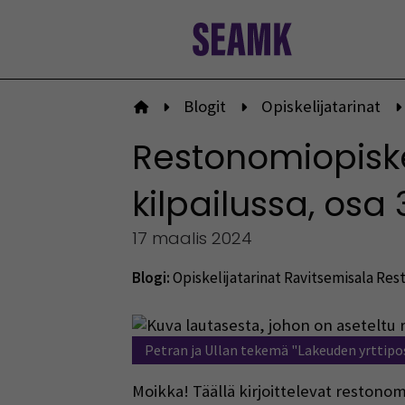
Siirry
sisältöön
Blogit
Opiskelijatarinat
Etusivulle
Restonomiopiske
kilpailussa, osa 
17 maalis 2024
Blogi:
Opiskelijatarinat
Ravitsemisala
Rest
Petran ja Ullan tekemä "Lakeuden yrttipo
Moikka! Täällä kirjoittelevat restono