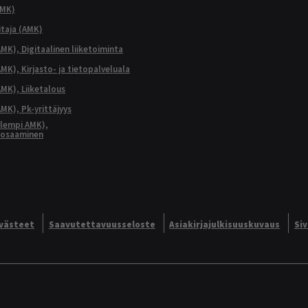
AMK)
taja (AMK)
MK), Digitaalinen liiketoiminta
K), Kirjasto- ja tietopalveluala
MK), Liiketalous
MK), Pk-yrittäjyys
lempi AMK),
aosaaminen
västeet
Saavutettavuusseloste
Asiakirjajulkisuuskuvaus
Si