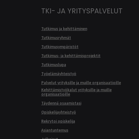
TKI- JA YRITYSPALVELUT
Tutkimus ja kehittäminen
Tutkimusryhmät
Tutkimusympäristöt
Tutkimus- ja kehittämisprojektit
Tutkimuslupa
Työelämäyhteistyö
Palvelut yrityksille ja muille organisaatioille
Kehittämistyökalut yrityksille ja muille
organisaatioille
Täydennä osaamistasi
Opiskelijayhteistyö
Rekrytoi opiskelija
Asiantuntemus