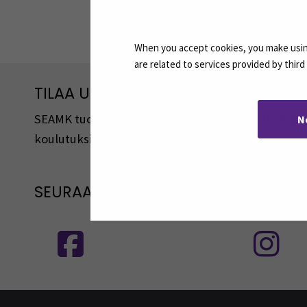
Jaa:
When you accept cookies, you make using
are related to services provided by thir
TILAA UUTISKIRJEITÄMME
SEAMK tuottaa uutiskirjeitä eri aiheista. Uutiski
N
koulutuksista, tapahtumista ja asioista.
SEURAA MEITÄ SOSIAALISESSA MEDI
Seuraa meitä sosiaalisessa mediassa
S