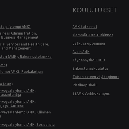
KOULUTUKSET
ttaja (ylempi AMK)
AMK-tutkinnot
siness Administration,
Ylemmät AMK-tutkinnot
l Business Management
Jatkuva oppiminen
ial Services and Health Care,
t and Management
Avoin AMK
ari (AMK), Rakennustekniikka
Täydennyskoulutus
AMK)
Erikoistumiskoulutus
ylempi AMK), Ruokaketjun
n
Toisen asteen väyläopinnot
ja (AMK)
Ristiinopiskelu
terveysala ylempi AMK,
SEAMK Verkkokampus
 asiantuntija
terveysala ylempi AMK,
 ja johtaminen
terveysala ylempi AMK, Kliininen
s
terveysala ylempi AMK, Sosiaaliala