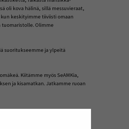
ä oli kova hälinä, sillä messuvieraat,
, kun keskityimme tiiviisti omaan
en tuomaristolle. Olimme
isiä suoritukseemme ja ylpeitä
Latomäkeä. Kiitämme myös SeAMKia,
uksen ja kisamatkan. Jatkamme ruoan