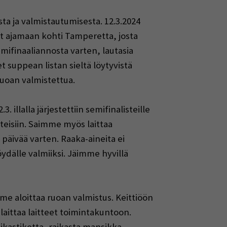
ta ja valmistautumisesta. 12.3.2024
vät ajamaan kohti Tamperetta, josta
ifinaaliannosta varten, lautasia
 suppean listan sieltä löytyvistä
ruoan valmistettua.
 illalla järjestettiin semifinalisteille
tteisiin. Saimme myös laittaa
 päivää varten. Raaka-aineita ei
ydälle valmiiksi. Jäimme hyvillä
mme aloittaa ruoan valmistus. Keittiöön
laittaa laitteet toimintakuntoon.
ikastiketta, raikasta mansikka-