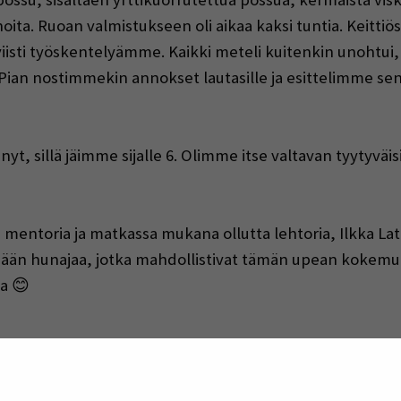
ita. Ruoan valmistukseen oli aikaa kaksi tuntia. Keittiöss
iviisti työskentelyämme. Kaikki meteli kuitenkin unohtui
ä. Pian nostimmekin annokset lautasille ja esittelimme s
nyt, sillä jäimme sijalle 6. Olimme itse valtavan tyytyvä
e mentoria ja matkassa mukana ollutta lehtoria, Ilkka 
pään hunajaa, jotka mahdollistivat tämän upean kokem
a 😊