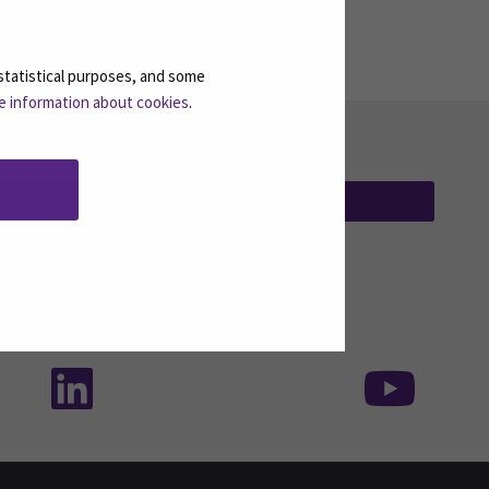
statistical purposes, and some
e information about cookies
.
TILAA UUTISKIRJEITÄMME
(AVAUTUU UUT
isessa mediassa: SEAMK - TikTok
Seuraa meitä sosiaalisessa mediassa: SEA
Seur