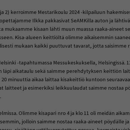
 ja 2) kerroimme Mestarikoulu 2024 -kilpailuun hakemises
 ja opettajamme Ilkka pakkasivat SeAMKilla auton ja lähti
ta mukaamme kisaan lähti muun muassa raaka-aineet sem
ukseen. Kisa-alueen keittiöltä olimme aikaisemmin saaneet
isesti mukaan kaikki puuttuvat tavarat, jotta saisimme 
Helsinki -tapahtumassa Messukeskuksella, Helsingissä. 12.3.
tiin läpi aikataulu sekä saimme perehdytyksen keittiön lai
20 minuuttia aikaa laittaa kisakeittiö kuntoon seuraavaa
at laitteet ja esimerkiksi leikkuulaudat saimme nostaa pö
.
nelmissa. Olimme kisapari nro 4 ja klo 11 oli meidän aika
semmin, jolloin saimme nostaa raaka-aineet pöydälle ja 
su, sisältäen yrttikuorrutettua possua, kermaista visk