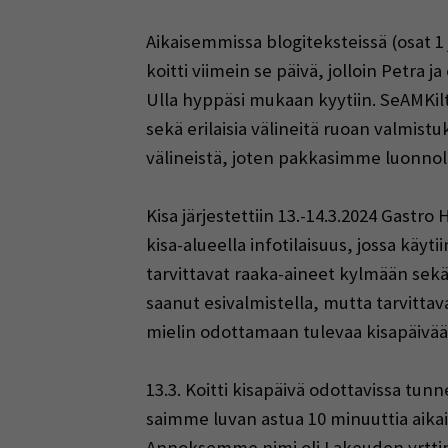
Aikaisemmissa blogiteksteissä (osat 1
koitti viimein se päivä, jolloin Petra
Ulla hyppäsi mukaan kyytiin. SeAMKil
sekä erilaisia välineitä ruoan valmist
välineistä, joten pakkasimme luonnoll
Kisa järjestettiin 13.-14.3.2024 Gastro 
kisa-alueella infotilaisuus, jossa käy
tarvittavat raaka-aineet kylmään sekä 
saanut esivalmistella, mutta tarvittav
mielin odottamaan tulevaa kisapäivää
13.3. Koitti kisapäivä odottavissa tun
saimme luvan astua 10 minuuttia aikai
Annoksemme nimi oli Lakeuden yrttipos