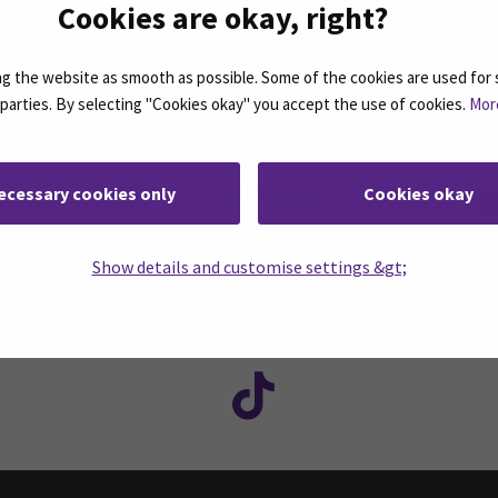
Cookies are okay, right?
 the website as smooth as possible. Some of the cookies are used for 
d parties. By selecting "Cookies okay" you accept the use of cookies.
Mor
rjeemme ovat koosteita SEAMKin ajankohtaisista
ecessary cookies only
Cookies okay
Show details and customise settings &gt;
ASSA
: SEAMK - Facebook
euraa meitä sosiaalisessa mediassa: SEAMK - Instagram
Seuraa meitä sosiaal