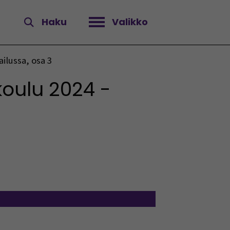
Haku
Valikko
Avaa valikko
ilussa, osa 3
oulu 2024 -