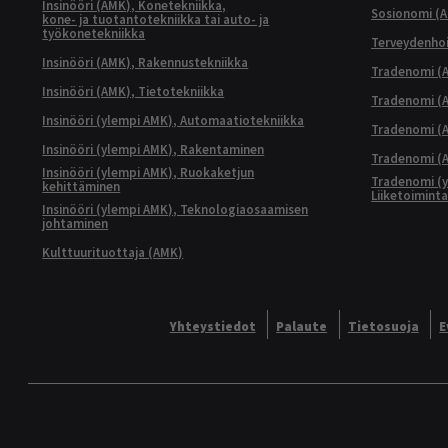
Insinööri (AMK), Konetekniikka,
Sosionomi (
kone- ja tuotantotekniikka tai auto- ja
työkonetekniikka
Terveydenhoi
Insinööri (AMK), Rakennustekniikka
Tradenomi (A
Insinööri (AMK), Tietotekniikka
Tradenomi (AM
Insinööri (ylempi AMK), Automaatiotekniikka
Tradenomi (A
Insinööri (ylempi AMK), Rakentaminen
Tradenomi (A
Insinööri (ylempi AMK), Ruokaketjun
Tradenomi (y
kehittäminen
Liiketoimint
Insinööri (ylempi AMK), Teknologiaosaamisen
johtaminen
Kulttuurituottaja (AMK)
Yhteystiedot
Palaute
Tietosuoja
E