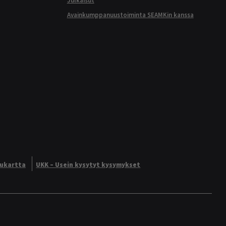
Julkaisut
Avainkumppanuustoiminta SEAMKin kanssa
vukartta
UKK – Usein kysytyt kysymykset