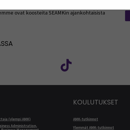
rjeemme ovat koosteita SEAMKin ajankohtaisista
ASSA
: SEAMK - Facebook
euraa meitä sosiaalisessa mediassa: SEAMK - Instagram
Seuraa meitä sosiaal
KOULUTUKSET
ttaja (ylempi AMK)
AMK-tutkinnot
siness Administration,
Ylemmät AMK-tutkinnot
l Business Management