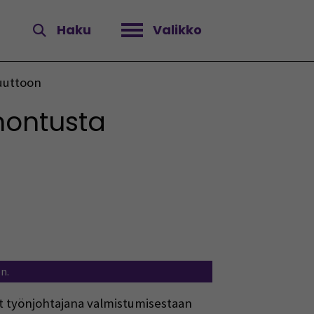
Haku
Valikko
Avaa valikko
uuttoon
montusta
n.
t työnjohtajana valmistumisestaan