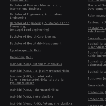
Bachelor of Business Administration,
Master of Soc
International Business
Developmen
Bachelor of Engineering, Automation
Rakennusmest
Engineering
Restonomi (
Bachelor of Engineering, Sustainable Food
Processing,
Restonomi (
(ent. Agri-food Engineering)
kehittämine
Bachelor of Health Care, Nursing
Sairaanhoita
Bachelor of Hospitality Management
Sosiaali- ja 
Ikääntymisen
Fysioterapeutti (AMK)
Sosiaali- ja 
Kehittäminen
Geronomi (AMK)
Sosiaali- ja 
Insinööri (AMK), Automaatiotekniikka
asiantuntijuu
Insinööri (AMK), Bio- ja elintarviketekniikka
Sosiaali- ja 
Insinööri (AMK), Konetekniikka,
Sosionomi (
kone- ja tuotantotekniikka tai auto- ja
työkonetekniikka
Terveydenhoi
Insinööri (AMK), Rakennustekniikka
Tradenomi (A
Insinööri (AMK), Tietotekniikka
Tradenomi (AM
Insinööri (ylempi AMK), Automaatiotekniikka
Tradenomi (A