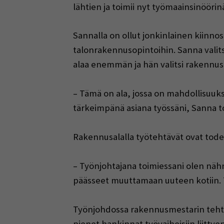
lähtien ja toimii nyt työmaainsinöörinä 
Sannalla on ollut jonkinlainen kiinn
talonrakennusopintoihin. Sanna valits
alaa enemmän ja hän valitsi rakennus
– Tämä on ala, jossa on mahdollisuuk
tärkeimpänä asiana työssäni, Sanna t
Rakennusalalla työtehtävät ovat todel
– Työnjohtajana toimiessani olen näh
päässeet muuttamaan uuteen kotiin. Tu
Työnjohdossa rakennusmestarin tehtäv
pienet hankinnat työvaiheisiin liitt