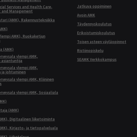
Jatkuva oppiminen
ial Services and Health Care,
t and Management
Avoin AMK
ari (AMK), Rakennustekniikka
Täydennyskoulutus
AMK)
Erikoistumiskoulutus
ylempi AMK), Ruokaketjun
n
Toisen asteen väyläopinnot
ja (AMK)
Ristiinopiskelu
terveysala ylempi AMK,
SEAMK Verkkokampus
 asiantuntija
terveysala ylempi AMK,
 ja johtaminen
terveysala ylempi AMK, Kliininen
s
terveysala ylempi AMK, Sosiaaliala
AMK)
taja (AMK)
MK), Digitaalinen liiketoiminta
K), Kirjasto- ja tietopalveluala
MK), Liiketalous