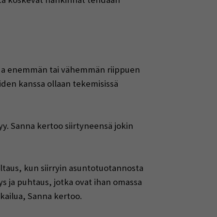
mittua enemmän tai vähemmän riippuen
oiden kanssa ollaan tekemisissä
y. Sanna kertoo siirtyneensä jokin
ltaus, kun siirryin asuntotuotannosta
liys ja puhtaus, jotka ovat ihan omassa
kailua, Sanna kertoo.