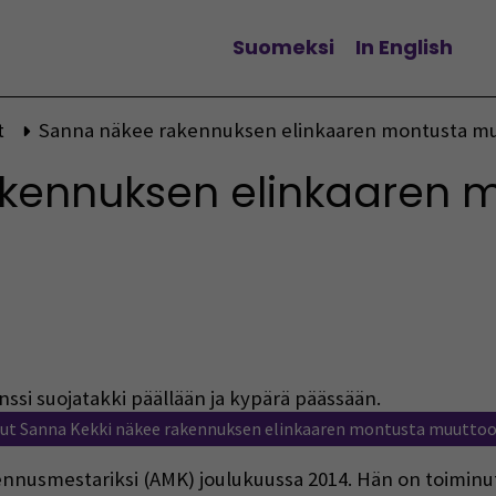
Suomeksi
In English
Vaihda kieltä
t
Sanna näkee rakennuksen elinkaaren montusta m
kennuksen elinkaaren 
ut Sanna Kekki näkee rakennuksen elinkaaren montusta muuttoo
nnusmestariksi (AMK) joulukuussa 2014. Hän on toiminu