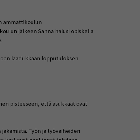
aan ammattikoulun
koulun jälkeen Sanna halusi opiskella
.
a koen laadukkaan lopputuloksen
hen pisteeseen, että asukkaat ovat
 jakamista. Työn ja työvaiheiden
etta koskevat hankinnat tehdään