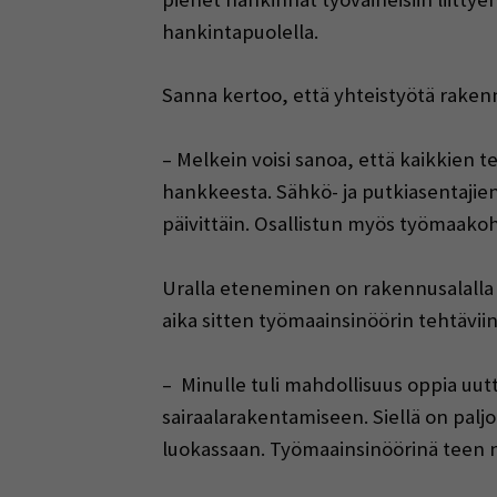
hankintapuolella.
Sanna kertoo, että yhteistyötä raken
– Melkein voisi sanoa, että kaikkien 
hankkeesta. Sähkö- ja putkiasentajien
päivittäin. Osallistun myös työmaakoht
Uralla eteneminen on rakennusalalla 
aika sitten työmaainsinöörin tehtäviin
– Minulle tuli mahdollisuus oppia uut
sairaalarakentamiseen. Siellä on paljon
luokassaan. Työmaainsinöörinä teen n