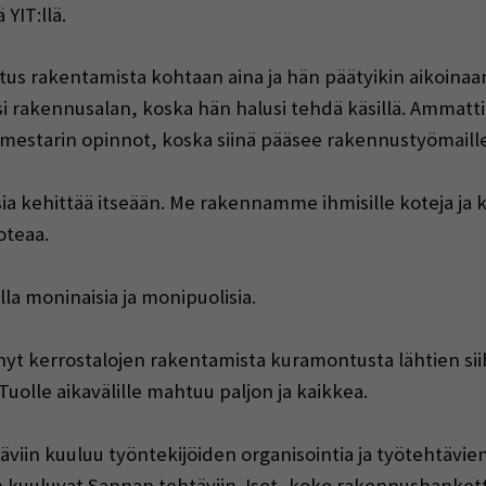
YIT:llä.
ostus rakentamista kohtaan aina ja hän päätyikin aikoin
i rakennusalan, koska hän halusi tehdä käsillä. Ammatti
mestarin opinnot, koska siinä pääsee rakennustyömaille
sia kehittää itseään. Me rakennamme ihmisille koteja j
oteaa.
la moninaisia ja monipuolisia.
nyt kerrostalojen rakentamista kuramontusta lähtien sii
olle aikavälille mahtuu paljon ja kaikkea.
iin kuuluu työntekijöiden organisointia ja työtehtävien
yen kuuluvat Sannan tehtäviin. Isot, koko rakennushank