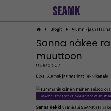
Siirry
sisältöön
Blogit
Alumni- ja uratarina
Etusivulle
Sanna näkee ra
muuttoon
8 kesä 2021
Blogi:
Alumni- ja uratarinat
Tekniikan ala
Rakennusmestariksi SeAMKista valmistun
Sanna Kekki
valmistui SeAMKista rake