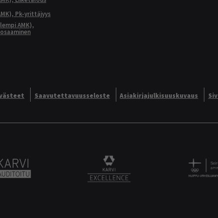
MK), Pk-yrittäjyys
lempi AMK),
aosaaminen
västeet
Saavutettavuusseloste
Asiakirjajulkisuuskuvaus
Si
Alliance logo
Karvi Auditoitu logo
KARVI Excellence logo.