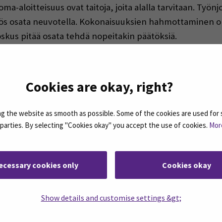
a-aloitteisuus ovat taitoja, joita alalla tarvitaan. Työn
myös osata neuvotella. Kokonaisuuksien hahmottaminen o
kus pitää osata tehdä nopeitakin päätöksiä.
en karttuessa. Maalaisjärkeä pitää olla, Sanna listaa.
Cookies are okay, right?
ata naispuolisena henkilönä, kuinka hyvin hänet on otet
 the website as smooth as possible. Some of the cookies are used for 
 tällä alalla pärjää. Joskus tuntuu, että miehet kuuntel
d parties. By selecting "Cookies okay" you accept the use of cookies.
Mor
 asiat hoituvat eteenpäin, Sanna naurahtaa.
ecessary cookies only
Cookies okay
Show details and customise settings &gt;