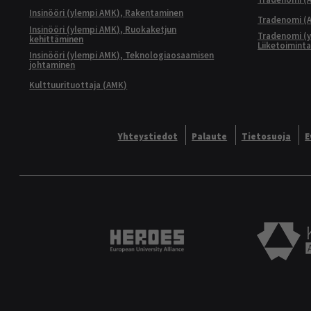
Insinööri (ylempi AMK), Rakentaminen
Tradenomi (A
Insinööri (ylempi AMK), Ruokaketjun
Tradenomi (y
kehittäminen
Liiketoimint
Insinööri (ylempi AMK), Teknologiaosaamisen
johtaminen
Kulttuurituottaja (AMK)
Yhteystiedot
Palaute
Tietosuoja
E
Heroes European University 