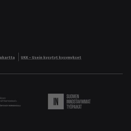
vukartta
UKK – Usein kysytyt kysymykset
Logo
Suomen innostavimmat ty