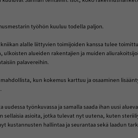
nusmestarin työhön kuuluu todella paljon.
tekniikan alalle liittyvien toimijoiden kanssa tulee toi
, ulkoisten alueiden rakentajien ja muiden aliurakoitsij
aisiin palavereihin.
mahdollista, kun kokemus karttuu ja osaaminen lisäänty
.
ta uudessa työnkuvassa ja samalla saada ihan uusi alueva
 sellaisia asioita, jotka tulevat nyt uutena, kuten sterii
yt kustannusten hallintaa ja seurantaa sekä laadun tark