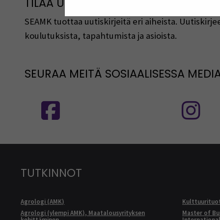
TILAA UUTISKIRJEITÄMME
SEAMK tuottaa uutiskirjeitä eri aiheista. Uutiski
koulutuksista, tapahtumista ja asioista.
SEURAA MEITÄ SOSIAALISESSA MEDI
Seuraa meitä sosiaalisessa mediassa
S
TUTKINNOT
Agrologi (AMK)
Kulttuurituo
Agrologi (ylempi AMK), Maatalousyrityksen
Master of Bu
kehittäminen
Internationa