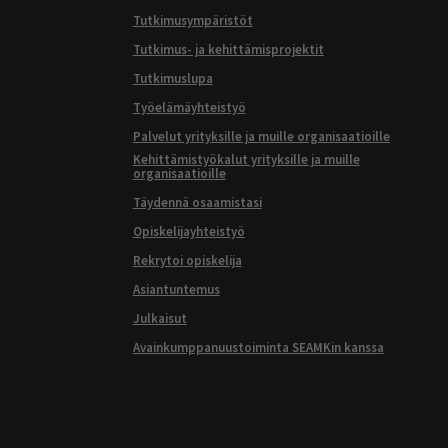
Tutkimusympäristöt
Tutkimus- ja kehittämisprojektit
Tutkimuslupa
Työelämäyhteistyö
Palvelut yrityksille ja muille organisaatioille
Kehittämistyökalut yrityksille ja muille
organisaatioille
Täydennä osaamistasi
Opiskelijayhteistyö
Rekrytoi opiskelija
Asiantuntemus
Julkaisut
Avainkumppanuustoiminta SEAMKin kanssa