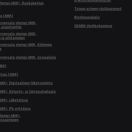
ylempi AMK), Ruokaketjun
n
Toisen asteen väyläopinnot
ja (AMK)
Ristiinopiskelu
terveysala ylempi AMK,
SEAMK Verkkokampus
 asiantuntija
terveysala ylempi AMK,
 ja johtaminen
terveysala ylempi AMK, Kliininen
s
terveysala ylempi AMK, Sosiaaliala
AMK)
taja (AMK)
MK), Digitaalinen liiketoiminta
K), Kirjasto- ja tietopalveluala
MK), Liiketalous
MK), Pk-yrittäjyys
lempi AMK),
aosaaminen