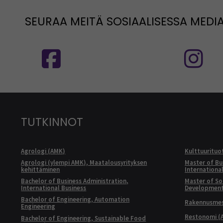
SEURAA MEITÄ SOSIAALISESSA MEDI
Seuraa meitä sosiaalisessa mediassa
S
TUTKINNOT
Agrologi (AMK)
Kulttuurituo
Agrologi (ylempi AMK), Maatalousyrityksen
Master of Bu
kehittäminen
Internationa
Bachelor of Business Administration,
Master of Soc
International Business
Developmen
Bachelor of Engineering, Automation
Rakennusmest
Engineering
Restonomi (
Bachelor of Engineering, Sustainable Food