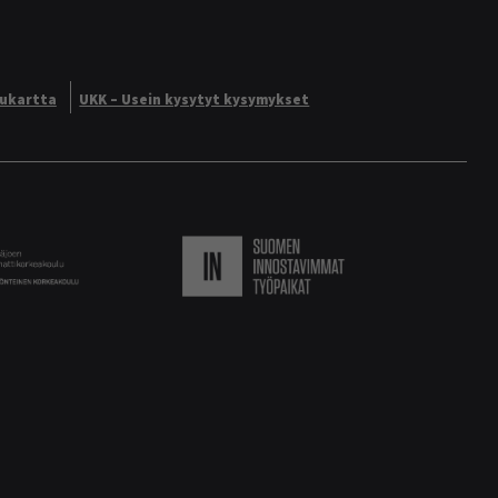
vukartta
UKK – Usein kysytyt kysymykset
Logo
Suomen innostavimmat ty