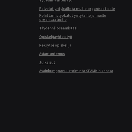
Palvelut yrityksille ja muille organisaatioille
Kehittämistyökalut yrityksille ja muille
organisaatioille
Täydennä osaamistasi
Opiskelijayhteistyö
Rekrytoi opiskelija
Asiantuntemus
Julkaisut
Avainkumppanuustoiminta SEAMKin kanssa