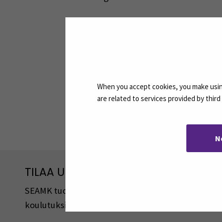
Suosittelen opintoja SEAMKissa kaikill
opiskelutovereita. Uusille opiskelijoill
Ville Vuolle
Agrologiopiskelija, SEAMK
When you accept cookies, you make using
are related to services provided by thir
Jaa:
N
TILAA UUTISKIRJEITÄMME
SEAMK tuottaa uutiskirjeitä eri aiheista. Uutiski
koulutuksista, tapahtumista ja asioista.