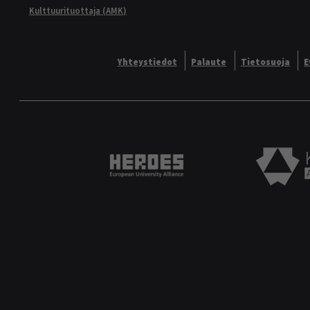
Kulttuurituottaja (AMK)
Yhteystiedot
Palaute
Tietosuoja
E
Heroes European University 