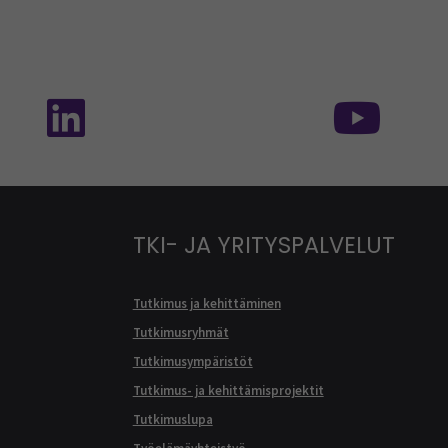
isessa mediassa: SEAMK - TikTok
Seuraa meitä sosiaalisessa mediassa: SEA
Seur
TKI- JA YRITYSPALVELUT
Tutkimus ja kehittäminen
Tutkimusryhmät
Tutkimusympäristöt
Tutkimus- ja kehittämisprojektit
Tutkimuslupa
Työelämäyhteistyö