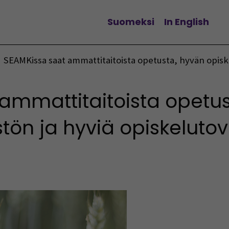
Suomeksi
In English
Vaihda kieltä
SEAMKissa saat ammattitaitoista opetusta, hyvän opisk
ammattitaitoista opetus
tön ja hyviä opiskelutov