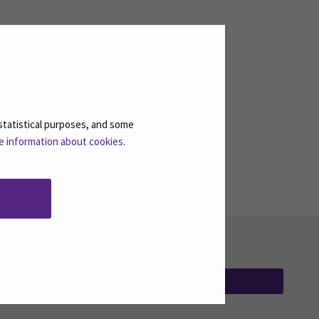
n opiskeluympäristön ja hyviä
 teitä varten siellä ja auttavat.
statistical purposes, and some
e information about cookies
.
TILAA UUTISKIRJEITÄMME
(AVAUTUU UUT