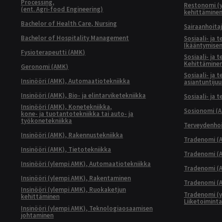
Processing,
Restonomi (
(ent. Agri-food Engineering)
kehittämine
Bachelor of Health Care, Nursing
Sairaanhoita
Bachelor of Hospitality Management
Sosiaali- ja 
Ikääntymisen
Fysioterapeutti (AMK)
Sosiaali- ja 
Kehittäminen
Geronomi (AMK)
Sosiaali- ja 
Insinööri (AMK), Automaatiotekniikka
asiantuntijuu
Insinööri (AMK), Bio- ja elintarviketekniikka
Sosiaali- ja 
Insinööri (AMK), Konetekniikka,
Sosionomi (
kone- ja tuotantotekniikka tai auto- ja
työkonetekniikka
Terveydenhoi
Insinööri (AMK), Rakennustekniikka
Tradenomi (A
Insinööri (AMK), Tietotekniikka
Tradenomi (AM
Insinööri (ylempi AMK), Automaatiotekniikka
Tradenomi (A
Insinööri (ylempi AMK), Rakentaminen
Tradenomi (A
Insinööri (ylempi AMK), Ruokaketjun
Tradenomi (y
kehittäminen
Liiketoimint
Insinööri (ylempi AMK), Teknologiaosaamisen
johtaminen