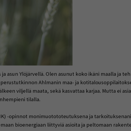
 ja asun Ylöjärvellä. Olen asunut koko ikäni maalla ja teh
än perustutkinnon Ahlmanin maa- ja kotitalousoppilaitokse
älkeen viljellä maata, sekä kasvattaa karjaa. Mutta ei asi
nhempieni tilalla.
MK) -opinnot monimuotototeutuksena ja tarkoituksenani
emaan bioenergiaan liittyviä asioita ja peltomaan rakent