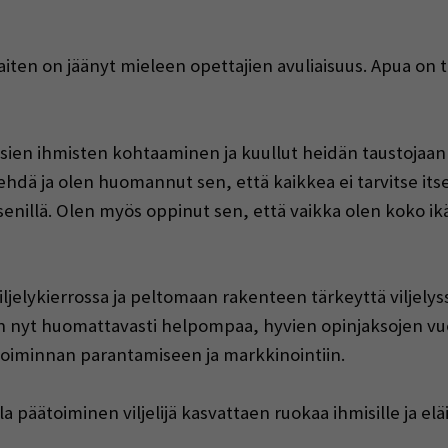
iten on jäänyt mieleen opettajien avuliaisuus. Apua on t
usien ihmisten kohtaaminen ja kuullut heidän taustojaan
hdä ja olen huomannut sen, että kaikkea ei tarvitse itse
senillä. Olen myös oppinut sen, että vaikka olen koko ikän
ljelykierrossa ja peltomaan rakenteen tärkeyttä viljelyss
on nyt huomattavasti helpompaa, hyvien opinjaksojen vu
 toiminnan parantamiseen ja markkinointiin.
 päätoiminen viljelijä kasvattaen ruokaa ihmisille ja el