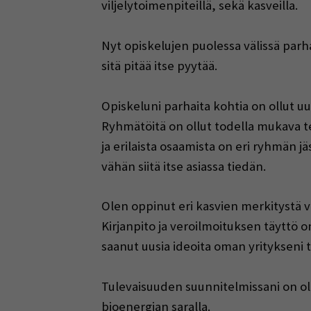
viljelytoimenpiteillä, sekä kasveilla.
Nyt opiskelujen puolessa välissä parha
sitä pitää itse pyytää.
Opiskeluni parhaita kohtia on ollut u
Ryhmätöitä on ollut todella mukava te
ja erilaista osaamista on eri ryhmän jä
vähän siitä itse asiassa tiedän.
Olen oppinut eri kasvien merkitystä vi
Kirjanpito ja veroilmoituksen täyttö 
saanut uusia ideoita oman yritykseni
Tulevaisuuden suunnitelmissani on olla
bioenergian saralla.