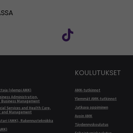
ASSA
: SEAMK - Facebook
euraa meitä sosiaalisessa mediassa: SEAMK - Instagram
Seuraa meitä sosiaal
KOULUTUKSET
ttaja (ylempi AMK)
AMK-tutkinnot
siness Administration,
Ylemmät AMK-tutkinnot
l Business Management
Jatkuva oppiminen
ial Services and Health Care,
t and Management
Avoin AMK
ari (AMK), Rakennustekniikka
Täydennyskoulutus
AMK)
Erikoistumiskoulutus