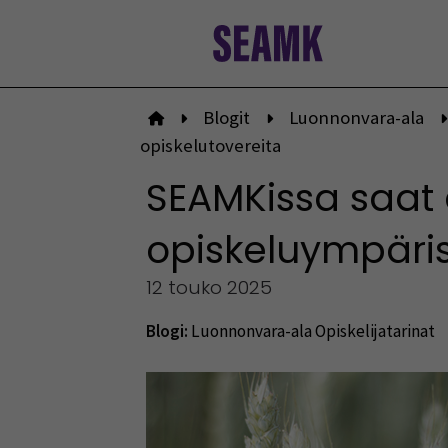
Siirry
sisältöön
Blogit
Luonnonvara-ala
Etusivulle
opiskelutovereita
SEAMKissa saat 
opiskeluympäris
12 touko 2025
Blogi:
Luonnonvara-ala
Opiskelijatarinat