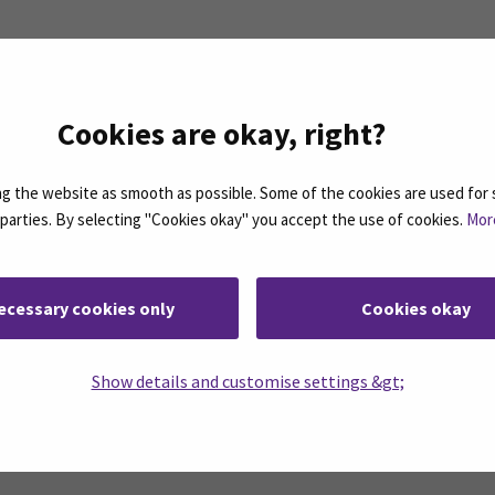
e niille, jotka haluavat ammattitaitoista opetusta, hyvä
e vinkiksi, että muistakaa pyytää apua, sillä opettajat ovat
Cookies are okay, right?
 the website as smooth as possible. Some of the cookies are used for 
d parties. By selecting "Cookies okay" you accept the use of cookies.
Mor
ecessary cookies only
Cookies okay
Show details and customise settings &gt;
rjeemme ovat koosteita SEAMKin ajankohtaisista