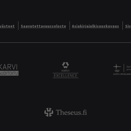
västeet
Saavutettavuusseloste
Asiakirjajulkisuuskuvaus
Si
Alliance logo
Karvi Auditoitu logo
KARVI Excellence logo.
Theseus logo