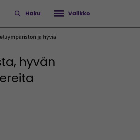
Haku
Valikko
Avaa valikko
eluympäristön ja hyviä
ta, hyvän
ereita