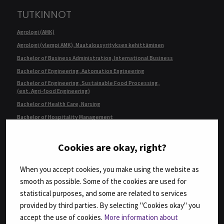
TUTKINNOT
Agrologi (AMK)
Agrologi (ylempi AMK), Maatalousyrityksen kehittäminen
Bachelor of Business Administration, International Business
Bachelor of Engineering, Automation Engineering
Bachelor of Engineering, Sustainable Food Processing,
(ent. Agri-food Engineering)
Bachelor of Health Care, Nursing
Bachelor of Hospitality Management
Fysioterapeutti (AMK)
Geronomi (AMK)
Cookies are okay, right?
Insinööri (AMK), Automaatiotekniikka
When you accept cookies, you make using the website as
Insinööri (AMK), Bio- ja elintarviketekniikka
smooth as possible. Some of the cookies are used for
Insinööri (AMK), Konetekniikka,
kone- ja tuotantotekniikka tai auto- ja työkonetekniikka
statistical purposes, and some are related to services
Insinööri (AMK), Rakennustekniikka
provided by third parties. By selecting "Cookies okay" you
Insinööri (AMK), Tietotekniikka
accept the use of cookies.
More information about