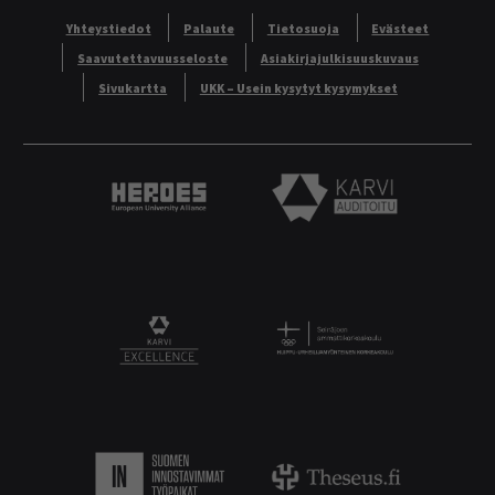
Yhteystiedot
Palaute
Tietosuoja
Evästeet
Saavutettavuusseloste
Asiakirjajulkisuuskuvaus
Sivukartta
UKK – Usein kysytyt kysymykset
Heroes European University Alliance logo
Karvi Auditoitu logo
Logo
KARVI Excellence logo.
Suomen innostavimmat työpaikat.
Theseus logo