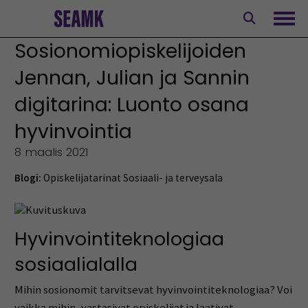
Siirry
sisältöön
Avaa
Sosionomiopiskelijoiden
Jennan, Julian ja Sannin
digitarina: Luonto osana
hyvinvointia
8 maalis 2021
Blogi:
Opiskelijatarinat
Sosiaali- ja terveysala
Hyvinvointiteknologiaa
sosiaalialalla
Mihin sosionomit tarvitsevat hyvinvointiteknologiaa? Voi
vaikka mihin, vastasivat opiskelijat ja laativat