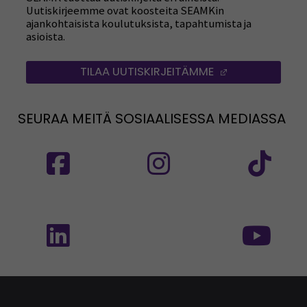
Uutiskirjeemme ovat koosteita SEAMKin
ajankohtaisista koulutuksista, tapahtumista ja
asioista.
TILAA UUTISKIRJEITÄMME
(AVAUTUU UUT
SEURAA MEITÄ SOSIAALISESSA MEDIASSA
Seuraa meitä sosiaalisessa mediassa: SEAMK
Seuraa meitä sosiaalise
Seu
Seuraa meitä sosiaalisessa mediassa: SEAMK 
Seu