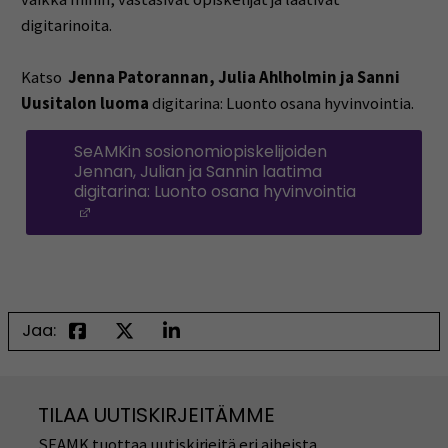
digitarinoita.
Katso
Jenna Patorannan, Julia Ahlholmin ja Sanni
Uusitalon luoma
digitarina: Luonto osana hyvinvointia.
SeAMKin sosionomiopiskelijoiden
Jennan, Julian ja Sannin laatima
digitarina: Luonto osana hyvinvointia
(Avautuu uuteen ikkunaan)
Jaa:
TILAA UUTISKIRJEITÄMME
SEAMK tuottaa uutiskirjeitä eri aiheista.