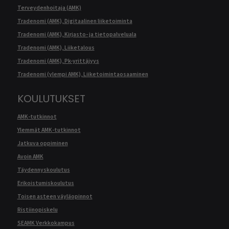
Terveydenhoitaja (AMK)
Tradenomi (AMK), Digitaalinen liiketoiminta
Tradenomi (AMK), Kirjasto- ja tietopalveluala
Tradenomi (AMK), Liiketalous
Tradenomi (AMK), Pk-yrittäjyys
Tradenomi (ylempi AMK), Liiketoimintaosaaminen
KOULUTUKSET
AMK-tutkinnot
Ylemmät AMK-tutkinnot
Jatkuva oppiminen
Avoin AMK
Täydennyskoulutus
Erikoistumiskoulutus
Toisen asteen väyläopinnot
Ristiinopiskelu
SEAMK Verkkokampus