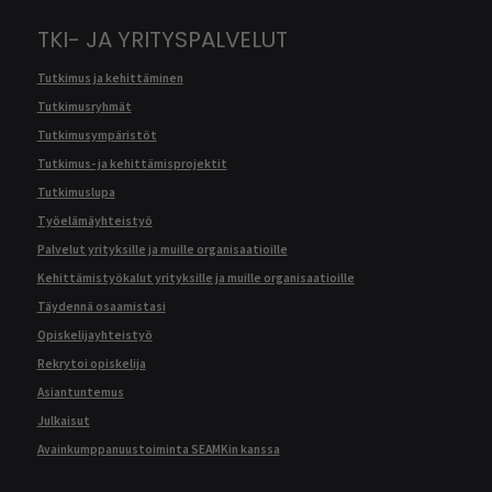
TKI- JA YRITYSPALVELUT
Tutkimus ja kehittäminen
Tutkimusryhmät
Tutkimusympäristöt
Tutkimus- ja kehittämisprojektit
Tutkimuslupa
Työelämäyhteistyö
Palvelut yrityksille ja muille organisaatioille
Kehittämistyökalut yrityksille ja muille organisaatioille
Täydennä osaamistasi
Opiskelijayhteistyö
Rekrytoi opiskelija
Asiantuntemus
Julkaisut
Avainkumppanuustoiminta SEAMKin kanssa