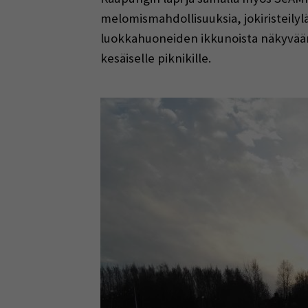
melomismahdollisuuksia, jokiristeilylä
luokkahuoneiden ikkunoista näkyvään 
kesäiselle piknikille.