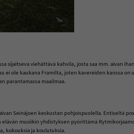
a sijaitseva viehättävä kahvila, josta saa mm. aivan ih
puu ei ole kaukana Framilta, joten kavereiden kanssa on
aan parantamassa maailmaa.
aivan Seinäjoen keskustan pohjoispuolella. Entiseltä post
lävän musiikin yhdistyksen pyörittämä Rytmikorjaamo-kl
, kokouksia ja koulutuksia.