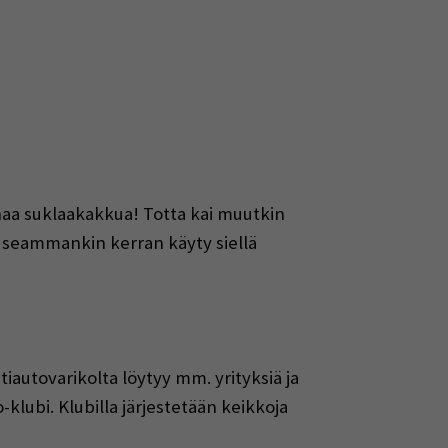
anaa suklaakakkua! Totta kai muutkin
 useammankin kerran käyty siellä
iautovarikolta löytyy mm. yrityksiä ja
ubi. Klubilla järjestetään keikkoja