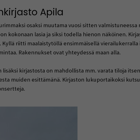
kirjasto Apila
uurimmaksi osaksi muutama vuosi sitten valmistuneessa 
 on kokonaan lasia ja siksi todella hienon näköinen. Kirj
. Kyllä riitti maalaistytöllä ensimmäisellä vierailukerral
toimintaa. Rakennukset ovat yhteydessä maan alla.
lisäksi kirjastosta on mahdollista mm. varata tiloja itsen
esta muiden esittämänä. Kirjaston lukuportaikoksi kutsu
nsertteja.