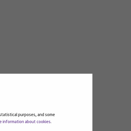
statistical purposes, and some
nginteatterilla tosin on näyttämöitä
e information about cookies
.
i ja Törnävänsaari) sekä tulevan