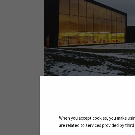
Seinäjoen kaupungin
When you accept cookies, you make using
Seinäjoenkaupunginteatteri sijaitsee 
are related to services provided by thir
myös kolmessa muussa paikassa: kaksi