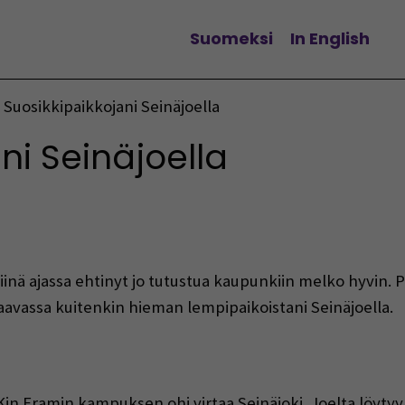
Suomeksi
In English
Vaihda kieltä
Suosikkipaikkojani Seinäjoella
ni Seinäjoella
siinä ajassa ehtinyt jo tutustua kaupunkiin melko hyvin. 
aavassa kuitenkin hieman lempipaikoistani Seinäjoella.
in Framin kampuksen ohi virtaa Seinäjoki. Joelta löytyy