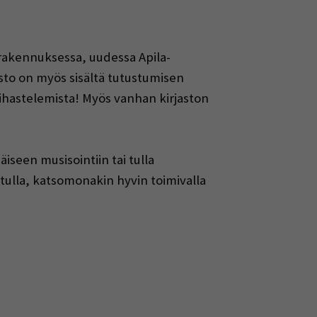
rakennuksessa, uudessa Apila-
asto on myös sisältä tutustumisen
la ihastelemista! Myös vanhan kirjaston
äiseen musisointiin tai tulla
tulla, katsomonakin hyvin toimivalla