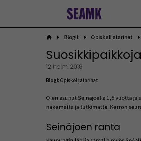
Siirry
sisältöön
Blogit
Opiskelijatarinat
Etusivulle
Suosikkipaikkoja
12 helmi 2018
Blogi:
Opiskelijatarinat
Olen asunut Seinäjoella 1,5 vuotta ja 
näkemättä ja tutkimatta. Kerron seur
Seinäjoen ranta
Kaupungin läpi ja samalla myös SeAMK