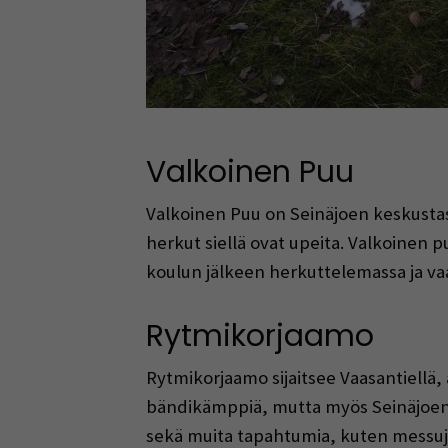
Valkoinen Puu
Valkoinen Puu on Seinäjoen keskustass
herkut siellä ovat upeita. Valkoinen 
koulun jälkeen herkuttelemassa ja v
Rytmikorjaamo
Rytmikorjaamo sijaitsee Vaasantiellä, 
bändikämppiä, mutta myös Seinäjoen e
sekä muita tapahtumia, kuten messuja