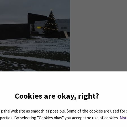
Cookies are okay, right?
teatteri
 the website as smooth as possible. Some of the cookies are used for 
Aalto-keskuksessa, aivan Apila-kirjaston vieressä. Kaupu
d parties. By selecting "Cookies okay" you accept the use of cookies.
Mor
 eri kesäteatterinäyttämöä (Mallaskosken teatteriterass