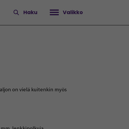
Haku
Valikko
Avaa valikko
Paljon on vielä kuitenkin myös
 mm. lenkkipolkuja,