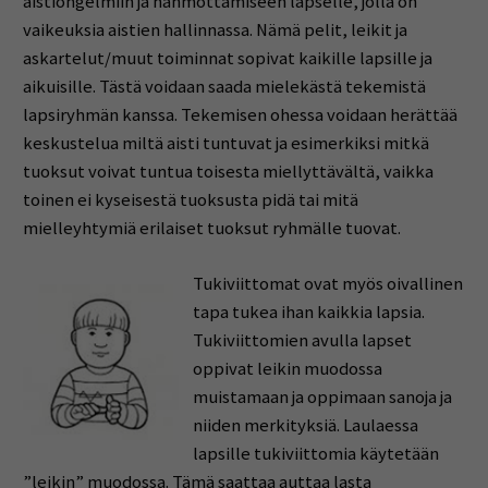
aistiongelmiin ja hahmottamiseen lapselle, jolla on
vaikeuksia aistien hallinnassa. Nämä pelit, leikit ja
askartelut/muut toiminnat sopivat kaikille lapsille ja
aikuisille. Tästä voidaan saada mielekästä tekemistä
lapsiryhmän kanssa. Tekemisen ohessa voidaan herättää
keskustelua miltä aisti tuntuvat ja esimerkiksi mitkä
tuoksut voivat tuntua toisesta miellyttävältä, vaikka
toinen ei kyseisestä tuoksusta pidä tai mitä
mielleyhtymiä erilaiset tuoksut ryhmälle tuovat.
Tukiviittomat ovat myös oivallinen
tapa tukea ihan kaikkia lapsia.
Tukiviittomien avulla lapset
oppivat leikin muodossa
muistamaan ja oppimaan sanoja ja
niiden merkityksiä. Laulaessa
lapsille tukiviittomia käytetään
”leikin” muodossa. Tämä saattaa auttaa lasta