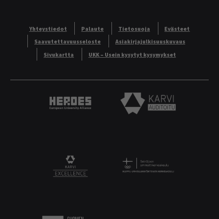
Yhteystiedot
Palaute
Tietosuoja
Evästeet
Saavutettavuusseloste
Asiakirjajulkisuuskuvaus
Sivukartta
UKK – Usein kysytyt kysymykset
Heroes European University Alliance logo
Karvi Auditoitu logo
Logo
KARVI Excellence logo.