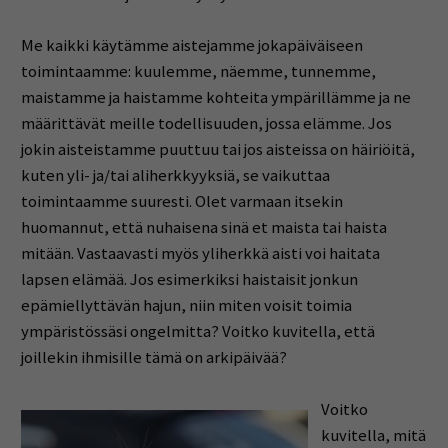
Me kaikki käytämme aistejamme jokapäiväiseen
toimintaamme: kuulemme, näemme, tunnemme,
maistamme ja haistamme kohteita ympärillämme ja ne
määrittävät meille todellisuuden, jossa elämme. Jos
jokin aisteistamme puuttuu tai jos aisteissa on häiriöitä,
kuten yli- ja/tai aliherkkyyksiä, se vaikuttaa
toimintaamme suuresti. Olet varmaan itsekin
huomannut, että nuhaisena sinä et maista tai haista
mitään. Vastaavasti myös yliherkkä aisti voi haitata
lapsen elämää. Jos esimerkiksi haistaisit jonkun
epämiellyttävän hajun, niin miten voisit toimia
ympäristössäsi ongelmitta? Voitko kuvitella, että
joillekin ihmisille tämä on arkipäivää?
Voitko
kuvitella, mitä