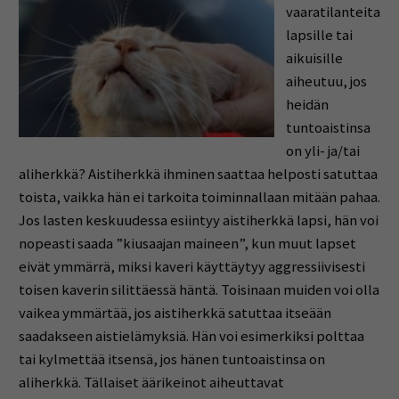
vaaratilanteita
lapsille tai
aikuisille
aiheutuu, jos
heidän
tuntoaistinsa
on yli- ja/tai
aliherkkä? Aistiherkkä ihminen saattaa helposti satuttaa
toista, vaikka hän ei tarkoita toiminnallaan mitään pahaa.
Jos lasten keskuudessa esiintyy aistiherkkä lapsi, hän voi
nopeasti saada ”kiusaajan maineen”, kun muut lapset
eivät ymmärrä, miksi kaveri käyttäytyy aggressiivisesti
toisen kaverin silittäessä häntä. Toisinaan muiden voi olla
vaikea ymmärtää, jos aistiherkkä satuttaa itseään
saadakseen aistielämyksiä. Hän voi esimerkiksi polttaa
tai kylmettää itsensä, jos hänen tuntoaistinsa on
aliherkkä. Tällaiset äärikeinot aiheuttavat