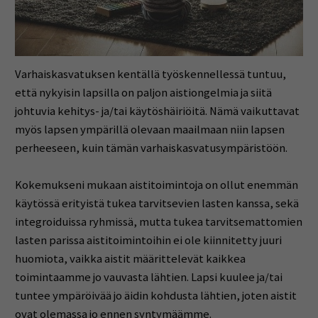
Varhaiskasvatuksen kentällä työskennellessä tuntuu,
että nykyisin lapsilla on paljon aistiongelmia ja siitä
johtuvia kehitys- ja/tai käytöshäiriöitä. Nämä vaikuttavat
myös lapsen ympärillä olevaan maailmaan niin lapsen
perheeseen, kuin tämän varhaiskasvatusympäristöön.
Kokemukseni mukaan aistitoimintoja on ollut enemmän
käytössä erityistä tukea tarvitsevien lasten kanssa, sekä
integroiduissa ryhmissä, mutta tukea tarvitsemattomien
lasten parissa aistitoimintoihin ei ole kiinnitetty juuri
huomiota, vaikka aistit määrittelevät kaikkea
toimintaamme jo vauvasta lähtien. Lapsi kuulee ja/tai
tuntee ympäröivää jo äidin kohdusta lähtien, joten aistit
ovat olemassa jo ennen syntymäämme.