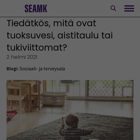
Siirry
sisältöön
Avaa
Tiedätkös, mitä ovat
tuoksuvesi, aistitaulu tai
tukiviittomat?
2 helmi 2021
Blogi:
Sosiaali- ja terveysala