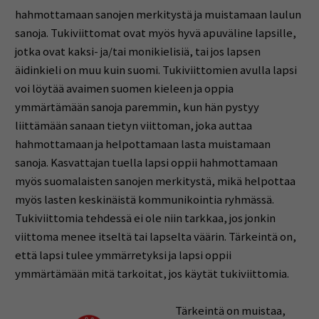
hahmottamaan sanojen merkitystä ja muistamaan laulun
sanoja. Tukiviittomat ovat myös hyvä apuväline lapsille,
jotka ovat kaksi- ja/tai monikielisiä, tai jos lapsen
äidinkieli on muu kuin suomi. Tukiviittomien avulla lapsi
voi löytää avaimen suomen kieleen ja oppia
ymmärtämään sanoja paremmin, kun hän pystyy
liittämään sanaan tietyn viittoman, joka auttaa
hahmottamaan ja helpottamaan lasta muistamaan
sanoja. Kasvattajan tuella lapsi oppii hahmottamaan
myös suomalaisten sanojen merkitystä, mikä helpottaa
myös lasten keskinäistä kommunikointia ryhmässä.
Tukiviittomia tehdessä ei ole niin tarkkaa, jos jonkin
viittoma menee itseltä tai lapselta väärin. Tärkeintä on,
että lapsi tulee ymmärretyksi ja lapsi oppii
ymmärtämään mitä tarkoitat, jos käytät tukiviittomia.
Tärkeintä on muistaa,