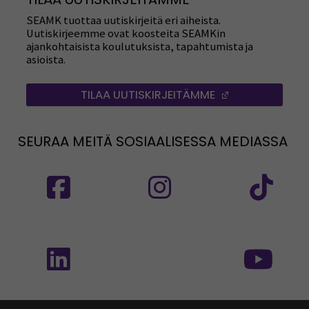
SEAMK tuottaa uutiskirjeitä eri aiheista.
Uutiskirjeemme ovat koosteita SEAMKin
ajankohtaisista koulutuksista, tapahtumista ja
asioista.
TILAA UUTISKIRJEITÄMME
(AVAUTUU UUT
SEURAA MEITÄ SOSIAALISESSA MEDIASSA
Seuraa meitä sosiaalisessa mediassa: SEAMK
Seuraa meitä sosiaalise
Seu
Seuraa meitä sosiaalisessa mediassa: SEAMK 
Seu