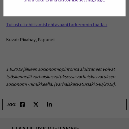
Pilvi Metsäpuro
VAKA19
Tutustu kehittämistehtävääni tarkemmin täällä »
Kuvat: Pixabay, Papunet
1.9.2019 jälkeen sosionomiopintonsa aloittaneet voivat
työskennellä varhaiskasvatuksessa varhaiskasvatuksen
sosionomi -nimikkeellä. (Varhaiskasvatuslaki 540/2018).
Jaa:
TILAA UUTISKIRJEITÄMME