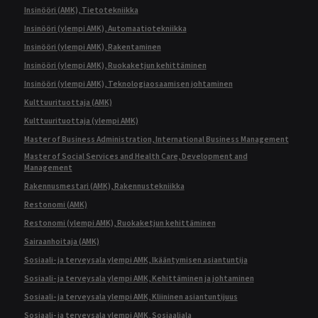
Insinööri (AMK), Tietotekniikka
Insinööri (ylempi AMK), Automaatiotekniikka
Insinööri (ylempi AMK), Rakentaminen
Insinööri (ylempi AMK), Ruokaketjun kehittäminen
Insinööri (ylempi AMK), Teknologiaosaamisen johtaminen
Kulttuurituottaja (AMK)
Kulttuurituottaja (ylempi AMK)
Master of Business Administration, International Business Management
Master of Social Services and Health Care, Development and
Management
Rakennusmestari (AMK), Rakennustekniikka
Restonomi (AMK)
Restonomi (ylempi AMK), Ruokaketjun kehittäminen
Sairaanhoitaja (AMK)
Sosiaali- ja terveysala ylempi AMK, Ikääntymisen asiantuntija
Sosiaali- ja terveysala ylempi AMK, Kehittäminen ja johtaminen
Sosiaali- ja terveysala ylempi AMK, Kliininen asiantuntijuus
Sosiaali- ja terveysala ylempi AMK, Sosiaaliala