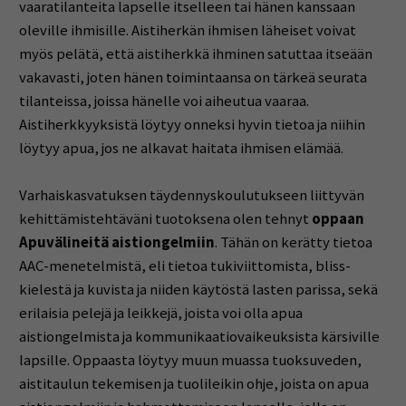
vaaratilanteita lapselle itselleen tai hänen kanssaan
oleville ihmisille. Aistiherkän ihmisen läheiset voivat
myös pelätä, että aistiherkkä ihminen satuttaa itseään
vakavasti, joten hänen toimintaansa on tärkeä seurata
tilanteissa, joissa hänelle voi aiheutua vaaraa.
Aistiherkkyyksistä löytyy onneksi hyvin tietoa ja niihin
löytyy apua, jos ne alkavat haitata ihmisen elämää.
Varhaiskasvatuksen täydennyskoulutukseen liittyvän
kehittämistehtäväni tuotoksena olen tehnyt
oppaan
Apuvälineitä aistiongelmiin
. Tähän on kerätty tietoa
AAC-menetelmistä, eli tietoa tukiviittomista, bliss-
kielestä ja kuvista ja niiden käytöstä lasten parissa, sekä
erilaisia pelejä ja leikkejä, joista voi olla apua
aistiongelmista ja kommunikaatiovaikeuksista kärsiville
lapsille. Oppaasta löytyy muun muassa tuoksuveden,
aistitaulun tekemisen ja tuolileikin ohje, joista on apua