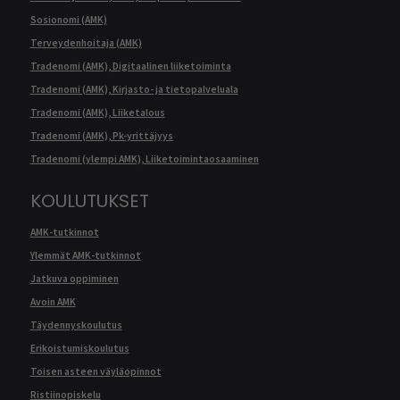
Sosionomi (AMK)
Terveydenhoitaja (AMK)
Tradenomi (AMK), Digitaalinen liiketoiminta
Tradenomi (AMK), Kirjasto- ja tietopalveluala
Tradenomi (AMK), Liiketalous
Tradenomi (AMK), Pk-yrittäjyys
Tradenomi (ylempi AMK), Liiketoimintaosaaminen
KOULUTUKSET
AMK-tutkinnot
Ylemmät AMK-tutkinnot
Jatkuva oppiminen
Avoin AMK
Täydennyskoulutus
Erikoistumiskoulutus
Toisen asteen väyläopinnot
Ristiinopiskelu