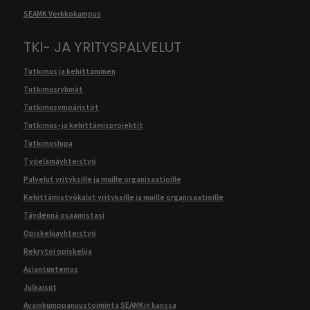
SEAMK Verkkokampus
TKI- JA YRITYSPALVELUT
Tutkimus ja kehittäminen
Tutkimusryhmät
Tutkimusympäristöt
Tutkimus- ja kehittämisprojektit
Tutkimuslupa
Työelämäyhteistyö
Palvelut yrityksille ja muille organisaatioille
Kehittämistyökalut yrityksille ja muille organisaatioille
Täydennä osaamistasi
Opiskelijayhteistyö
Rekrytoi opiskelija
Asiantuntemus
Julkaisut
Avainkumppanuustoiminta SEAMKin kanssa