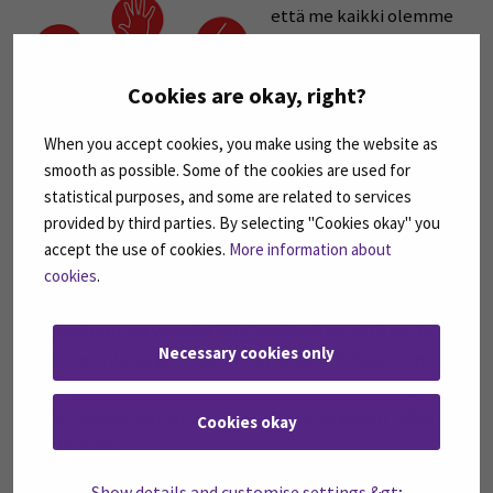
että me kaikki olemme
yksilöitä ja kaikilla meillä
on omat
Cookies are okay, right?
aistikokemuksemme,
eikä kenenkään aistimus
When you accept cookies, you make using the website as
ole väärä tai kukaan ei voi
smooth as possible. Some of the cookies are used for
sanoa, miten toinen voi
statistical purposes, and some are related to services
aistia ympärillä olevan
provided by third parties. By selecting "Cookies okay" you
maailman. Tärkeintä on
accept the use of cookies.
More information about
rakentaa lapsen ympäristö niin, että lapsella on
cookies
.
turvallinen olo ympäröivässä maailmassa ja meidän
tehtävämme on ymmärtää ja hyväksyä se, että me kaikki
Necessary cookies only
olemme erilaisia ja erilaisuus on rikkaus. Erilaisuus myös
opettaa meitä kaikkia ymmärtämään toisiamme, ja jos
kaikki olisivat samanlaisia, maailma olisi paljon tylsempi
Cookies okay
paikka elää.
Show details and customise settings &gt;