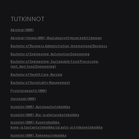
TUTKINNOT
Agrologi (AMK)
Agrologi (ylempi AMK), Maatalousyrityksen kehittäminen
Bachelor of Business Administration, International Business
Bachelor of Engineering, Automation Engineering
Bachelor of Engineering, Sustainable Food Processing,
(ent. Agri-food Engineering)
Bachelor of Health Care, Nursing
Bachelor of Hospitality Management
Fysioterapeutti (AMK)
Geronomi (AMK)
Insinööri (AMK), Automaatiotekniikka
Insinööri (AMK), Bio- ja elintarviketekniikka
Insinööri (AMK), Konetekniikka,
kone- ja tuotantotekniikka tai auto- ja työkonetekniikka
Insinööri (AMK), Rakennustekniikka