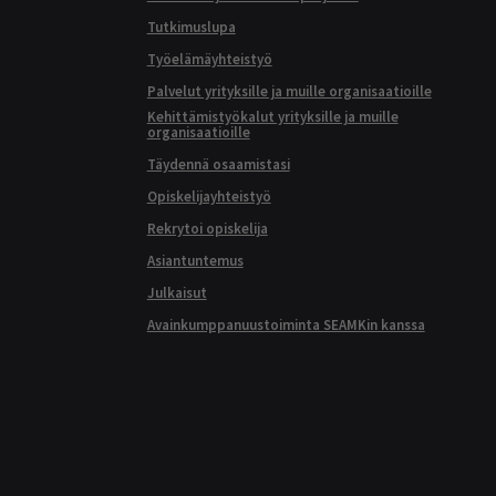
Tutkimuslupa
Työelämäyhteistyö
Palvelut yrityksille ja muille organisaatioille
Kehittämistyökalut yrityksille ja muille
organisaatioille
Täydennä osaamistasi
Opiskelijayhteistyö
Rekrytoi opiskelija
Asiantuntemus
Julkaisut
Avainkumppanuustoiminta SEAMKin kanssa