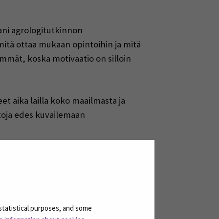
sani agrologitutkinnon
 mitä ottaa mukaan opintoihin ja mitä
keimmät, koska motivaatio on silloin
et aika lailla koko maailmasta ja
ntoja edes kuvailemaan
 ei ole itsestäänselvyys, kun
at tiedostavan valmiiksi ja auttoivat
statistical purposes, and some
oppilaita Helsingistä Ouluun ja