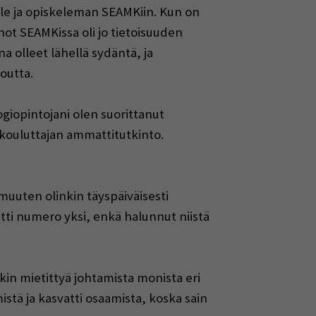
alle ja opiskeleman SEAMKiin. Kun on
not SEAMKissa oli jo tietoisuuden
na olleet lähellä sydäntä, ja
outta.
giopintojani olen suorittanut
kouluttajan ammattitutkinto.
muuten olinkin täyspäiväisesti
etti numero yksi, enkä halunnut niistä
kin mietittyä johtamista monista eri
istä ja kasvatti osaamista, koska sain