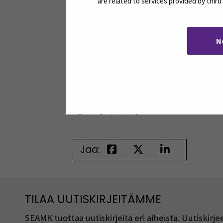
are related to services provided by thir
ikähaarukka oli todella laaja, jolloin
Teams-palavereissa, kuin SEAMKin käyt
N
Verkostoituminen muiden opiskelijoid
yhteistyötä tulevaisuudessa.
Henna
Agrologiopiskelija, SEAMK
Jaa:
TILAA UUTISKIRJEITÄMME
SEAMK tuottaa uutiskirjeitä eri aiheista. Uutiski