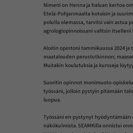
Nimeni on Henna ja haluan kertoa oman
Etelä-Pohjanmaalta kotoisin ja suurim
polulla olemassa, tarvitsi vain astua p
agrologiopinnoissani valitsin itsellen
Aloitin opintoni tammikuussa 2024 ja 
maatalouden perustutkinnon; maaseutu
Muitakin koulutuksia ja kursseja löytyy
Suoritin opinnot monimuoto-opiskeluna
työssäni, jolloin pystyin pitämään tal
luopua.
Työssäni en pystynyt hyödyntämään opin
näkökulmista. SEAMKilla onnistui onnek