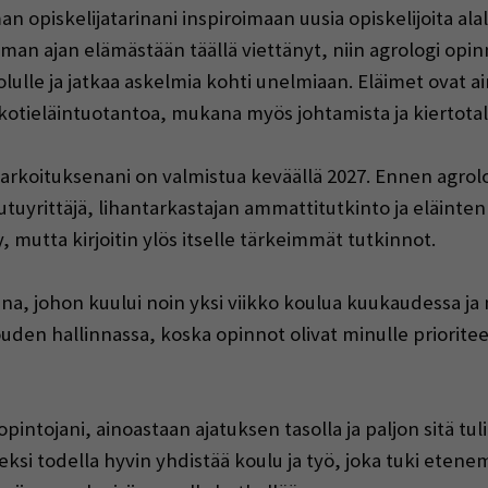
 opiskelijatarinani inspiroimaan uusia opiskelijoita al
man ajan elämästään täällä viettänyt, niin agrologi opin
olulle ja jatkaa askelmia kohti unelmiaan. Eläimet ovat ai
i kotieläintuotantoa, mukana myös johtamista ja kiertotal
tarkoituksenani on valmistua keväällä 2027. Ennen agrolo
yrittäjä, lihantarkastajan ammattitutkinto ja eläinten
, mutta kirjoitin ylös itselle tärkeimmät tutkinnot.
, johon kuului noin yksi viikko koulua kuukaudessa ja 
ouden hallinnassa, koska opinnot olivat minulle priorite
tojani, ainoastaan ajatuksen tasolla ja paljon sitä tuli
si todella hyvin yhdistää koulu ja työ, joka tuki etenem