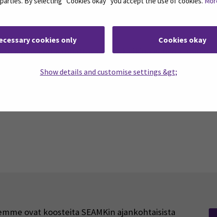
d parties. By selecting "Cookies okay" you accept the use of cookies.
Mor
 erilaiset näkemykset ja uudet ihmiset toivat opiskeluun 
ävillä. Tätä jää ikävä <3
ecessary cookies only
Cookies okay
en kanssa on kannattavaa, koska ikinä ei tiedä, mihin e
Show details and customise settings &gt;
rjeemme ovat koosteita SEAMKin ajankohtaisista