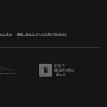
vukartta
UKK – Usein kysytyt kysymykset
Logo
Suomen innostavimmat ty