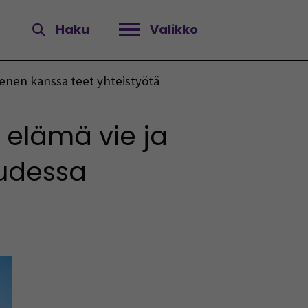
Haku
Valikko
Avaa valikko
 kenen kanssa teet yhteistyötä
n elämä vie ja
uudessa