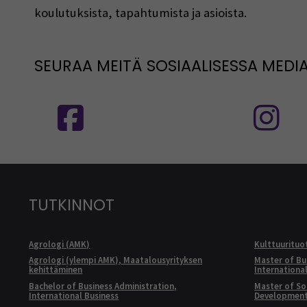
koulutuksista, tapahtumista ja asioista.
SEURAA MEITÄ SOSIAALISESSA MEDI
Seuraa meitä sosiaalisessa mediassa
S
TUTKINNOT
Agrologi (AMK)
Kulttuurituo
Agrologi (ylempi AMK), Maatalousyrityksen
Master of Bu
kehittäminen
Internationa
Bachelor of Business Administration,
Master of Soc
International Business
Developmen