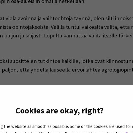
mpiin osa-alueisiin omalla hetkellään.
 vielä avoinna ja vaihtoehtoja täynnä, olen silti innois
ta opintojaksoista. Välillä tuntui vaikealta valita, että
in paljon ja laajasti. Lopulta kannattaa valita itselle tär
ksi suosittelen tutkintoa kaikille, jotka ovat kiinnostune
aljon, että yhdellä lauseella ei voi lähteä agrologiopi
 miten mukavia opettajat ovat olleet! Monimuoto-opiskelu
elämän rullata koko ajan, mutta tämän opettajat tuntuiv
Cookies are okay, right?
tyy kyllä.
 the website as smooth as possible. Some of the cookies are used for 
kaverit ja luokkakaverien laaja skaala. Luokallamme oli 