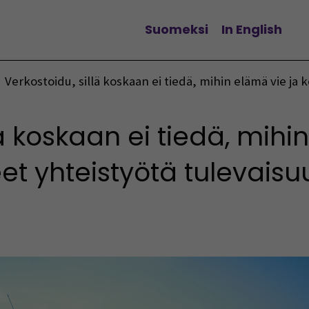
Suomeksi
In English
Vaihda kieltä
Verkostoidu, sillä koskaan ei tiedä, mihin elämä vie ja
lä koskaan ei tiedä, mihi
et yhteistyötä tulevais