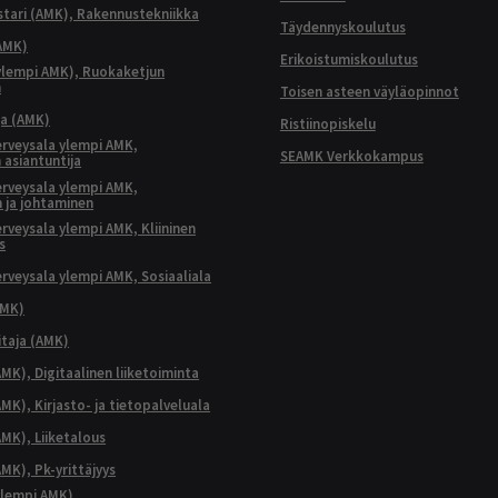
ari (AMK), Rakennustekniikka
Täydennyskoulutus
AMK)
Erikoistumiskoulutus
ylempi AMK), Ruokaketjun
n
Toisen asteen väyläopinnot
ja (AMK)
Ristiinopiskelu
terveysala ylempi AMK,
SEAMK Verkkokampus
 asiantuntija
terveysala ylempi AMK,
 ja johtaminen
terveysala ylempi AMK, Kliininen
s
terveysala ylempi AMK, Sosiaaliala
AMK)
taja (AMK)
MK), Digitaalinen liiketoiminta
K), Kirjasto- ja tietopalveluala
MK), Liiketalous
MK), Pk-yrittäjyys
lempi AMK),