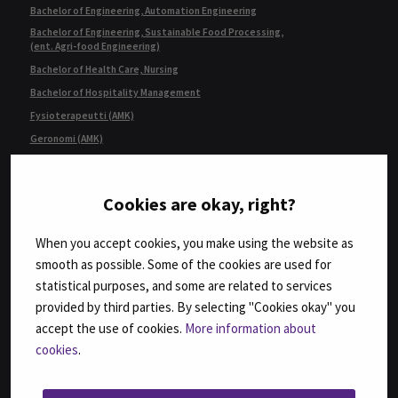
Bachelor of Engineering, Automation Engineering
Bachelor of Engineering, Sustainable Food Processing,
(ent. Agri-food Engineering)
Bachelor of Health Care, Nursing
Bachelor of Hospitality Management
Fysioterapeutti (AMK)
Geronomi (AMK)
Insinööri (AMK), Automaatiotekniikka
Insinööri (AMK), Bio- ja elintarviketekniikka
Cookies are okay, right?
Insinööri (AMK), Konetekniikka,
kone- ja tuotantotekniikka tai auto- ja työkonetekniikka
When you accept cookies, you make using the website as
Insinööri (AMK), Rakennustekniikka
smooth as possible. Some of the cookies are used for
Insinööri (AMK), Tietotekniikka
statistical purposes, and some are related to services
Insinööri (ylempi AMK), Automaatiotekniikka
provided by third parties. By selecting "Cookies okay" you
Insinööri (ylempi AMK), Rakentaminen
accept the use of cookies.
More information about
Insinööri (ylempi AMK), Ruokaketjun kehittäminen
cookies
.
Insinööri (ylempi AMK), Teknologiaosaamisen johtaminen
Kulttuurituottaja (AMK)