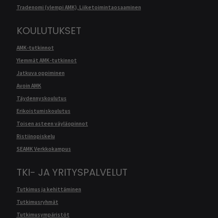
Tradenomi (ylempi AMK), Liiketoimintaosaaminen
KOULUTUKSET
AMK-tutkinnot
Ylemmät AMK-tutkinnot
Jatkuva oppiminen
Avoin AMK
Täydennyskoulutus
Erikoistumiskoulutus
Toisen asteen väyläopinnot
Ristiinopiskelu
SEAMK Verkkokampus
TKI- JA YRITYSPALVELUT
Tutkimus ja kehittäminen
Tutkimusryhmät
Tutkimusympäristöt