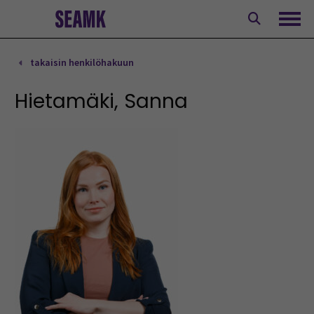
Siirry
sisältöön
Avaa
takaisin henkilöhakuun
Hietamäki, Sanna