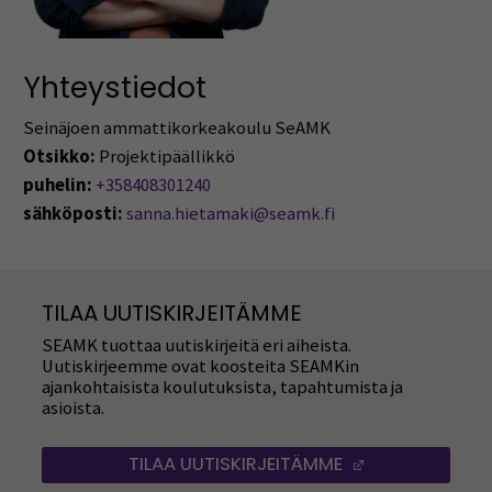
Yhteystiedot
Seinäjoen ammattikorkeakoulu SeAMK
Otsikko:
Projektipäällikkö
puhelin:
+358408301240
sähköposti:
sanna.hietamaki@seamk.fi
TILAA UUTISKIRJEITÄMME
SEAMK tuottaa uutiskirjeitä eri aiheista.
Uutiskirjeemme ovat koosteita SEAMKin
ajankohtaisista koulutuksista, tapahtumista ja
asioista.
TILAA UUTISKIRJEITÄMME
(AVAUTUU UUT