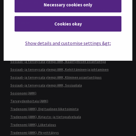
Kulttuurituottaja (ylempi AMK)
Necessary cookies only
Master of Business Administration, International Business Management
Master of Social Services and Health Care, Development and
Management
Cookies okay
Rakennusmestari (AMK), Rakennustekniikka
Restonomi (AMK)
Show details and customise settings &gt;
Restonomi (ylempi AMK), Ruokaketjun kehittäminen
Sairaanhoitaja (AMK)
Sosiaali- ja terveysala ylempi AMK, Ikääntymisen asiantuntija
Sosiaali- ja terveysala ylempi AMK, Kehittäminen ja johtaminen
Sosiaali- ja terveysala ylempi AMK, Kliininen asiantuntijuus
Sosiaali- ja terveysala ylempi AMK, Sosiaaliala
Sosionomi (AMK)
Terveydenhoitaja (AMK)
Tradenomi (AMK), Digitaalinen liiketoiminta
Tradenomi (AMK), Kirjasto- ja tietopalveluala
Tradenomi (AMK), Liiketalous
Tradenomi (AMK), Pk-yrittäjyys