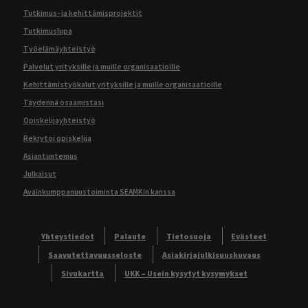
Tutkimus- ja kehittämisprojektit
Tutkimuslupa
Työelämäyhteistyö
Palvelut yrityksille ja muille organisaatioille
Kehittämistyökalut yrityksille ja muille organisaatioille
Täydennä osaamistasi
Opiskelijayhteistyö
Rekrytoi opiskelija
Asiantuntemus
Julkaisut
Avainkumppanuustoiminta SEAMKin kanssa
Yhteystiedot
Palaute
Tietosuoja
Evästeet
Saavutettavuusseloste
Asiakirjajulkisuuskuvaus
Sivukartta
UKK – Usein kysytyt kysymykset