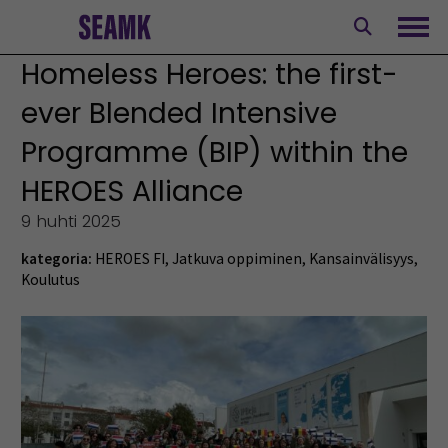
Siirry
sisältöön
Avaa
Homeless Heroes: the first-
ever Blended Intensive
Programme (BIP) within the
HEROES Alliance
9 huhti 2025
kategoria:
HEROES FI
,
Jatkuva oppiminen
,
Kansainvälisyys
,
Koulutus