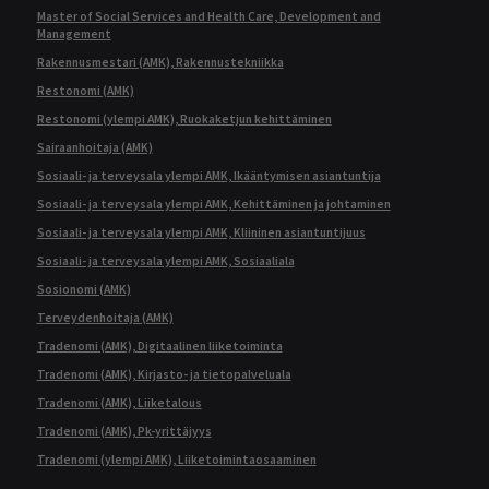
Master of Social Services and Health Care, Development and
Management
Rakennusmestari (AMK), Rakennustekniikka
Restonomi (AMK)
Restonomi (ylempi AMK), Ruokaketjun kehittäminen
Sairaanhoitaja (AMK)
Sosiaali- ja terveysala ylempi AMK, Ikääntymisen asiantuntija
Sosiaali- ja terveysala ylempi AMK, Kehittäminen ja johtaminen
Sosiaali- ja terveysala ylempi AMK, Kliininen asiantuntijuus
Sosiaali- ja terveysala ylempi AMK, Sosiaaliala
Sosionomi (AMK)
Terveydenhoitaja (AMK)
Tradenomi (AMK), Digitaalinen liiketoiminta
Tradenomi (AMK), Kirjasto- ja tietopalveluala
Tradenomi (AMK), Liiketalous
Tradenomi (AMK), Pk-yrittäjyys
Tradenomi (ylempi AMK), Liiketoimintaosaaminen