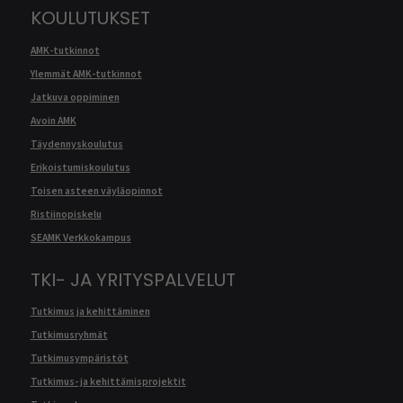
KOULUTUKSET
AMK-tutkinnot
Ylemmät AMK-tutkinnot
Jatkuva oppiminen
Avoin AMK
Täydennyskoulutus
Erikoistumiskoulutus
Toisen asteen väyläopinnot
Ristiinopiskelu
SEAMK Verkkokampus
TKI- JA YRITYSPALVELUT
Tutkimus ja kehittäminen
Tutkimusryhmät
Tutkimusympäristöt
Tutkimus- ja kehittämisprojektit