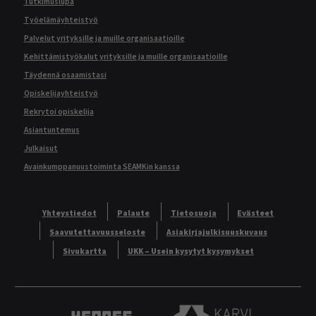
Tutkimuslupa
Työelämäyhteistyö
Palvelut yrityksille ja muille organisaatioille
Kehittämistyökalut yrityksille ja muille organisaatioille
Täydennä osaamistasi
Opiskelijayhteistyö
Rekrytoi opiskelija
Asiantuntemus
Julkaisut
Avainkumppanuustoiminta SEAMKin kanssa
Yhteystiedot
Palaute
Tietosuoja
Evästeet
Saavutettavuusseloste
Asiakirjajulkisuuskuvaus
Sivukartta
UKK – Usein kysytyt kysymykset