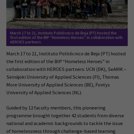
March 17 to 21, Instituto Politécnico de Beja (PT) hosted the
first edition of the BIP “Homeless Heroes” in collaboration with
HEROES partners
March 17 to 21, Instituto Politécnico de Beja (PT) hosted
the first edition of the BIP “Homeless Heroes” in
collaboration with HEROES partners: UCN (DK), SeAMK –
Seinäjoki University of Applied Sciences (FI), Thomas
More University of Applied Sciences (BE), Fontys
University of Applied Sciences (NL).
Guided by 12 faculty members, this pioneering
programme brought together 42 students from diverse
national and academic backgrounds to tackle the issue
of homelessness through challenge-based learning.