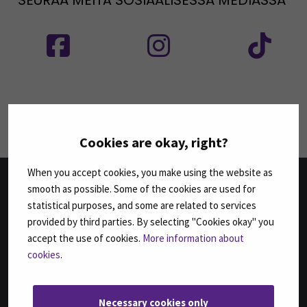
SEURAA MEITÄ SOSIAALISESSA MEDIASSA
Seuraa meitä sosiaalisessa mediassa: SEAMK
Seuraa meitä sosiaalise
Seu
Seuraa meitä sosiaalisessa mediassa: SEAMK 
Seu
Cookies are okay, right?
When you accept cookies, you make using the website as
smooth as possible. Some of the cookies are used for
TUTKINNOT
statistical purposes, and some are related to services
provided by third parties. By selecting "Cookies okay" you
Agrologi (AMK)
accept the use of cookies.
More information about
Agrologi (ylempi AMK), Maatalousyrityksen kehittäminen
cookies
.
Bachelor of Business Administration, International Business
Bachelor of Engineering, Automation Engineering
Necessary cookies only
Bachelor of Engineering, Sustainable Food Processing,