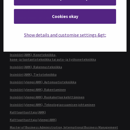
(ent. Agri-food Engineering)
Bachelor of Health Care, Nursing
Cookies okay
Bachelor of Hospitality Management
Fysioterapeutti (AMK)
Geronomi (AMK)
Show details and customise settings &gt;
Insinööri (AMK), Automaatiotekniikka
Insinööri (AMK), Bio- ja elintarviketekniikka
Insinööri (AMK), Konetekniikka,
kone- ja tuotantotekniikka tai auto- ja työkonetekniikka
Insinööri (AMK), Rakennustekniikka
Insinööri (AMK), Tietotekniikka
Insinööri (ylempi AMK), Automaatiotekniikka
Insinööri (ylempi AMK), Rakentaminen
Insinööri (ylempi AMK), Ruokaketjun kehittäminen
Insinööri (ylempi AMK), Teknologiaosaamisen johtaminen
Kulttuurituottaja (AMK)
Kulttuurituottaja (ylempi AMK)
Master of Business Administration, International Business Management