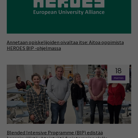
Annetaan opiskelijoiden oivaltaa itse: Aitoa oppimista
HEROES BIP -ohjelmassa
18
marras
Blended Intensive Programme (BIP) edistää