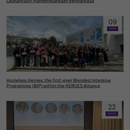
Lauhanvuori-Hämeenkankaan geoparkissa
09
huhti
Homeless Heroes: the first-ever Blended Intensive
Programme (BIP) within the HEROES Alliance
22
tammi