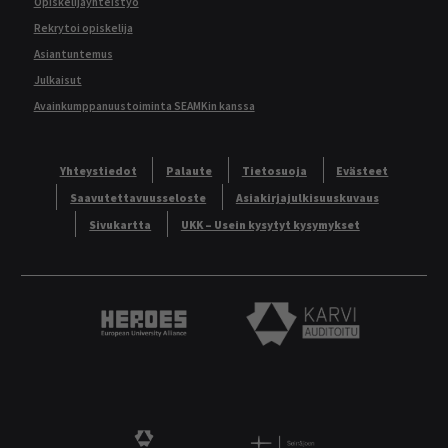
Opiskelijayhteistyö
Rekrytoi opiskelija
Asiantuntemus
Julkaisut
Avainkumppanuustoiminta SEAMKin kanssa
Yhteystiedot
Palaute
Tietosuoja
Evästeet
Saavutettavuusseloste
Asiakirjajulkisuuskuvaus
Sivukartta
UKK – Usein kysytyt kysymykset
Heroes European University Alliance logo
Karvi Auditoitu logo