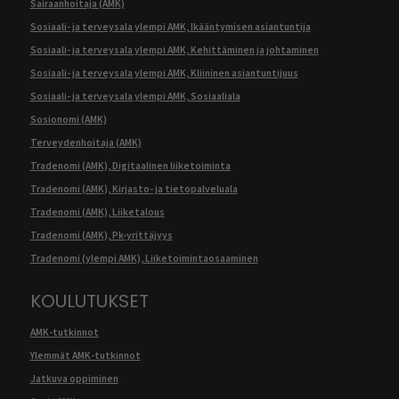
Sairaanhoitaja (AMK)
Sosiaali- ja terveysala ylempi AMK, Ikääntymisen asiantuntija
Sosiaali- ja terveysala ylempi AMK, Kehittäminen ja johtaminen
Sosiaali- ja terveysala ylempi AMK, Kliininen asiantuntijuus
Sosiaali- ja terveysala ylempi AMK, Sosiaaliala
Sosionomi (AMK)
Terveydenhoitaja (AMK)
Tradenomi (AMK), Digitaalinen liiketoiminta
Tradenomi (AMK), Kirjasto- ja tietopalveluala
Tradenomi (AMK), Liiketalous
Tradenomi (AMK), Pk-yrittäjyys
Tradenomi (ylempi AMK), Liiketoimintaosaaminen
KOULUTUKSET
AMK-tutkinnot
Ylemmät AMK-tutkinnot
Jatkuva oppiminen