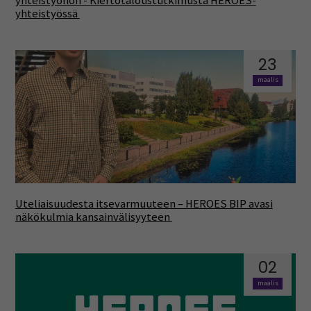
yhteistyöhön - Kiertotaloustutkimusta HEROES-
yhteistyössä
23
maalis
Uteliaisuudesta itsevarmuuteen – HEROES BIP avasi
näkökulmia kansainvälisyyteen
02
maalis