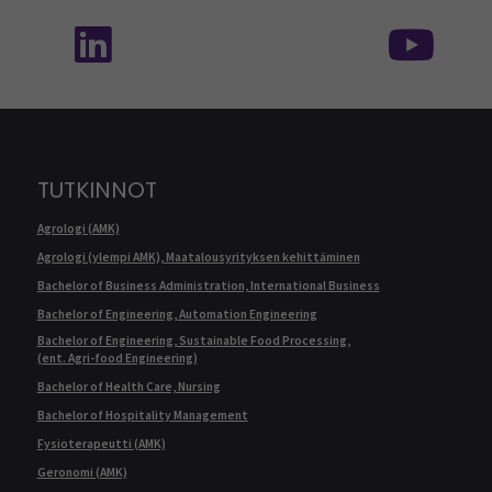
Seuraa meitä sosiaalisessa mediassa: SEAMK 
Seu
TUTKINNOT
Agrologi (AMK)
Agrologi (ylempi AMK), Maatalousyrityksen kehittäminen
Bachelor of Business Administration, International Business
Bachelor of Engineering, Automation Engineering
Bachelor of Engineering, Sustainable Food Processing,
(ent. Agri-food Engineering)
Bachelor of Health Care, Nursing
Bachelor of Hospitality Management
Fysioterapeutti (AMK)
Geronomi (AMK)