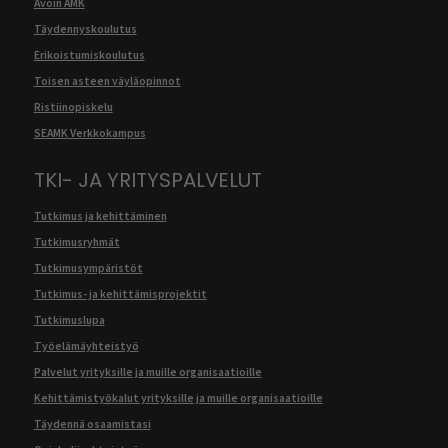
Avoin AMK
Täydennyskoulutus
Erikoistumiskoulutus
Toisen asteen väyläopinnot
Ristiinopiskelu
SEAMK Verkkokampus
TKI- JA YRITYSPALVELUT
Tutkimus ja kehittäminen
Tutkimusryhmät
Tutkimusympäristöt
Tutkimus- ja kehittämisprojektit
Tutkimuslupa
Työelämäyhteistyö
Palvelut yrityksille ja muille organisaatioille
Kehittämistyökalut yrityksille ja muille organisaatioille
Täydennä osaamistasi