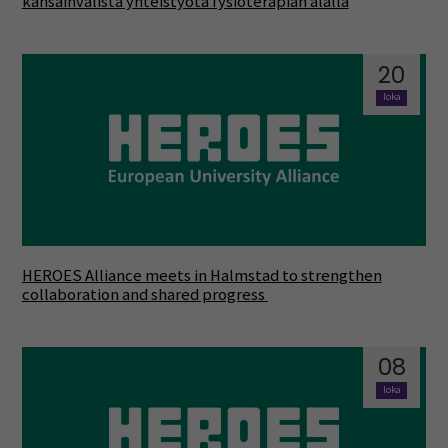
kansainvälistä yhteistyötä fysioterapian alalla
20
loka
HEROES Alliance meets in Halmstad to strengthen
collaboration and shared progress
08
loka