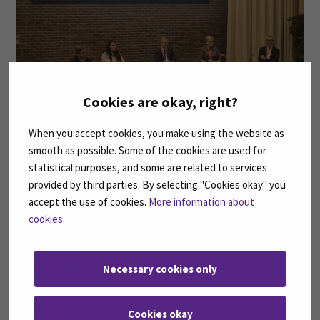
HEROES-allianssin työ polkaistiin käyntiin yhteisellä
tapahtumalla Belgiassa
Cookies are okay, right?
When you accept cookies, you make using the website as
04
smooth as possible. Some of the cookies are used for
statistical purposes, and some are related to services
heinä
provided by third parties. By selecting "Cookies okay" you
accept the use of cookies.
More information about
cookies
.
Necessary cookies only
SeAMKin ja kahdeksan muun korkeakoulun
yhteenliittymä on saanut halutun Eurooppalaiset
Cookies okay