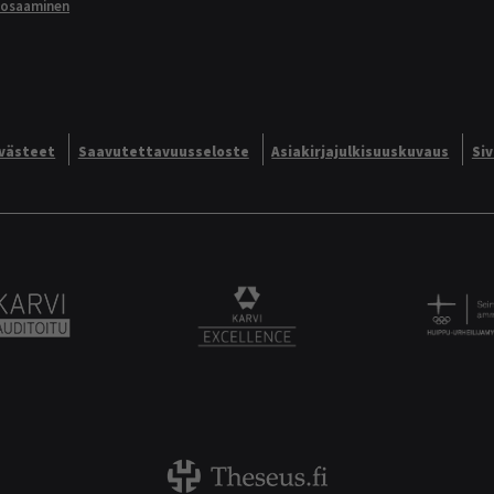
aosaaminen
västeet
Saavutettavuusseloste
Asiakirjajulkisuuskuvaus
Si
Alliance logo
Karvi Auditoitu logo
KARVI Excellence logo.
Theseus logo