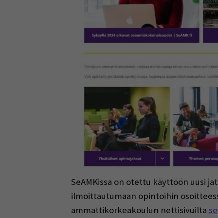
SeAMKissa on otettu käyttöön uusi j
ilmoittautumaan opintoihin osoittee
ammattikorkeakoulun nettisivuilta
se