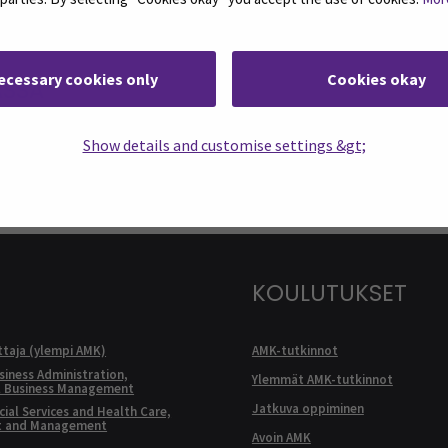
ecessary cookies only
Cookies okay
ASSA
: SEAMK - Facebook
euraa meitä sosiaalisessa mediassa: SEAMK - Instagram
Seuraa meitä sosiaal
Show details and customise settings &gt;
KOULUTUKSET
ttaja (ylempi AMK)
AMK-tutkinnot
siness Administration,
Ylemmät AMK-tutkinnot
l Business Management
Jatkuva oppiminen
ial Services and Health Care,
t and Management
Avoin AMK