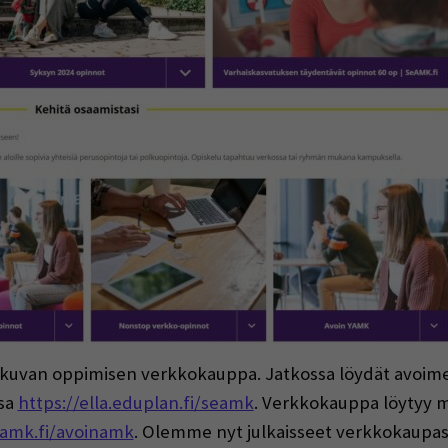
atkuvan oppimisen verkkokauppa. Jatkossa löydät avoime
ssa
https://ella.eduplan.fi/seamk
. Verkkokauppa löytyy 
amk.fi/avoinamk
. Olemme nyt julkaisseet verkkokaupass