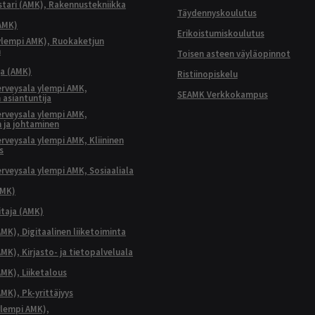
ari (AMK), Rakennustekniikka
Täydennyskoulutus
AMK)
Erikoistumiskoulutus
ylempi AMK), Ruokaketjun
n
Toisen asteen väyläopinnot
ja (AMK)
Ristiinopiskelu
terveysala ylempi AMK,
SEAMK Verkkokampus
 asiantuntija
terveysala ylempi AMK,
 ja johtaminen
terveysala ylempi AMK, Kliininen
s
terveysala ylempi AMK, Sosiaaliala
AMK)
taja (AMK)
MK), Digitaalinen liiketoiminta
K), Kirjasto- ja tietopalveluala
MK), Liiketalous
MK), Pk-yrittäjyys
lempi AMK),