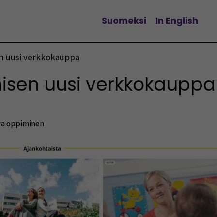
Suomeksi
In English
Vaihda kieltä
n uusi verkkokauppa
isen uusi verkkokauppa
a oppiminen