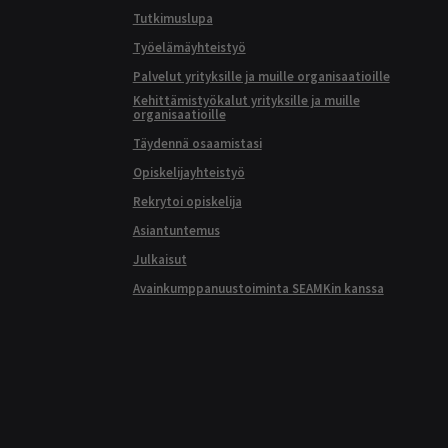
Tutkimuslupa
Työelämäyhteistyö
Palvelut yrityksille ja muille organisaatioille
Kehittämistyökalut yrityksille ja muille
organisaatioille
Täydennä osaamistasi
Opiskelijayhteistyö
Rekrytoi opiskelija
Asiantuntemus
Julkaisut
Avainkumppanuustoiminta SEAMKin kanssa