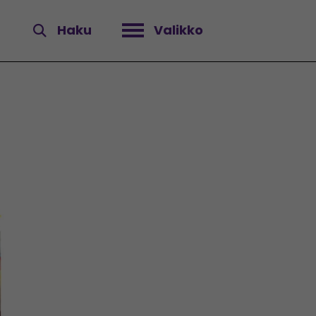
Haku
Valikko
Avaa valikko