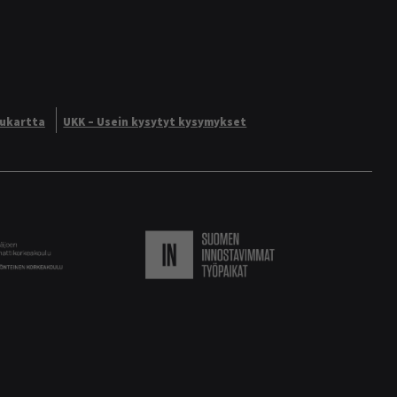
vukartta
UKK – Usein kysytyt kysymykset
Logo
Suomen innostavimmat ty