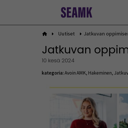
Siirry
sisältöön
Uutiset
Jatkuvan oppimise
Etusivulle
Jatkuvan oppim
10 kesä 2024
kategoria:
Avoin AMK
,
Hakeminen
,
Jatkuv