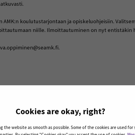
jatkuvasti.
AMK:n koulutustarjontaan ja opiskeluohjeisiin. Valitsem
moittautumaan niille. Ilmoittautuminen on nyt entistäki
tkuva.oppiminen@seamk.fi.
Cookies are okay, right?
 the website as smooth as possible. Some of the cookies are used for 
rjeemme ovat koosteita SEAMKin ajankohtaisista
d parties. By selecting "Cookies okay" you accept the use of cookies.
Mor