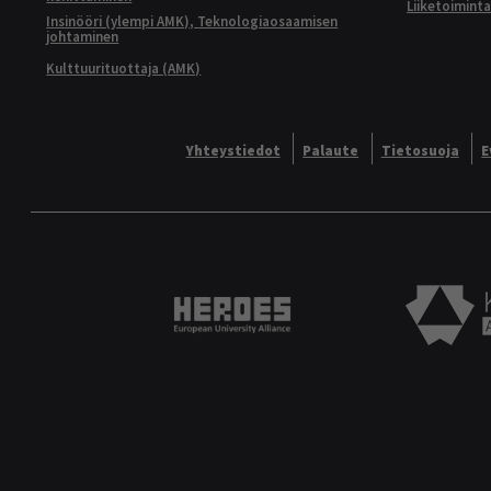
Liiketoimint
Insinööri (ylempi AMK), Teknologiaosaamisen
johtaminen
Kulttuurituottaja (AMK)
Yhteystiedot
Palaute
Tietosuoja
E
Heroes European University 