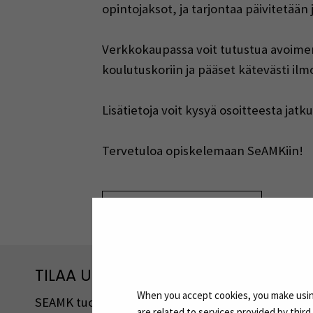
opintojaksot, ja tarjontaa päivitetään 
Verkkokaupassa voit tutustua avoimen 
koulutuskoriin ja pääset kätevästi il
Lisätietoja voit kysyä osoitteesta ja
Tervetuloa opiskelemaan SeAMKiin!
Jaa:
TILAA UUTISKIRJEITÄMME
When you accept cookies, you make using
SEAMK tuottaa uutiskirjeitä eri aiheista. Uutiski
are related to services provided by thir