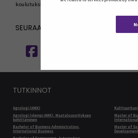
koulutuksista, tapahtumista ja asioista.
N
SEURAA MEITÄ SOSIAALISESSA MEDI
Seuraa meitä sosiaalisessa mediassa
S
TUTKINNOT
Agrologi (AMK)
Kulttuurituo
Agrologi (ylempi AMK), Maatalousyrityksen
Master of Bu
kehittäminen
Internationa
Bachelor of Business Administration,
Master of Soc
International Business
Developmen