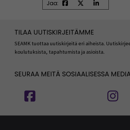
Jaa:
TILAA UUTISKIRJEITÄMME
SEAMK tuottaa uutiskirjeitä eri aiheista. Uutiski
koulutuksista, tapahtumista ja asioista.
SEURAA MEITÄ SOSIAALISESSA MEDI
Seuraa meitä sosiaalisessa mediassa
S