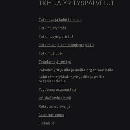
TKI- JA YRITYSPALVELUT
Tutkimus ja kehittäminen
Tutkimusryhmät
Tutkimusympäristöt
Tutkimus- ja kehittämisprojektit
Tutkimuslupa
Työelämäyhteistyö
Palvelut yrityksille ja muille organisaatioille
Kehittämistyökalut yrityksille ja muille
organisaatioille
Täydennä osaamistasi
Opiskelijayhteistyö
Rekrytoi opiskelija
Asiantuntemus
Julkaisut