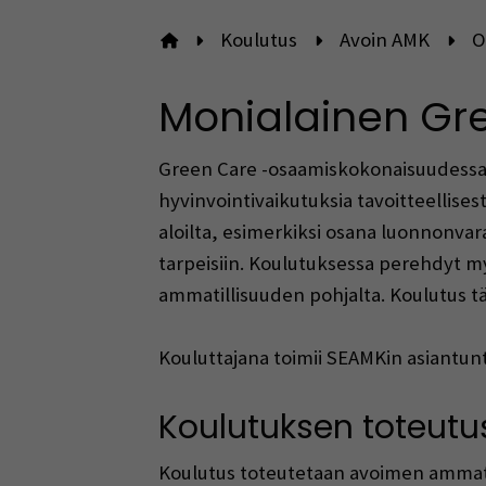
Koulutus
Avoin AMK
O
Etusivulle
Monialainen Gre
Green Care -osaamiskokonaisuudessa o
hyvinvointivaikutuksia tavoitteellise
aloilta, esimerkiksi osana luonnonvara
tarpeisiin. Koulutuksessa perehdyt m
ammatillisuuden pohjalta. Koulutus 
Kouluttajana toimii
S
E
AMKin
asiantunt
Koulutuksen toteutu
Koulutus
toteutetaan avoimen ammatti