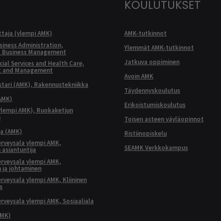
KOULUTUKSET
ttaja (ylempi AMK)
AMK-tutkinnot
siness Administration,
Ylemmät AMK-tutkinnot
l Business Management
Jatkuva oppiminen
ial Services and Health Care,
t and Management
Avoin AMK
ari (AMK), Rakennustekniikka
Täydennyskoulutus
AMK)
Erikoistumiskoulutus
ylempi AMK), Ruokaketjun
n
Toisen asteen väyläopinnot
ja (AMK)
Ristiinopiskelu
terveysala ylempi AMK,
SEAMK Verkkokampus
 asiantuntija
terveysala ylempi AMK,
 ja johtaminen
terveysala ylempi AMK, Kliininen
s
terveysala ylempi AMK, Sosiaaliala
AMK)