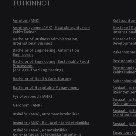
TUTKINNOT
Agrologi (AMK)
Kulttuurituo
Agrologi (ylempi AMK), Maatalousyrityksen
Master of Bu
kehittäminen
Internationa
Bachelor of Business Administration,
Master of Soc
International Business
Developmen
Bachelor of Engineering, Automation
Rakennusmest
Engineering
Restonomi (
Bachelor of Engineering, Sustainable Food
Processing,
Restonomi (
(ent. Agri-food Engineering)
kehittämine
Bachelor of Health Care, Nursing
Sairaanhoita
Bachelor of Hospitality Management
Sosiaali- ja 
Ikääntymisen
Fysioterapeutti (AMK)
Sosiaali- ja 
Kehittäminen
Geronomi (AMK)
Sosiaali- ja 
Insinööri (AMK), Automaatiotekniikka
asiantuntijuu
Insinööri (AMK), Bio- ja elintarviketekniikka
Sosiaali- ja 
Insinööri (AMK), Konetekniikka,
Sosionomi (
kone- ja tuotantotekniikka tai auto- ja