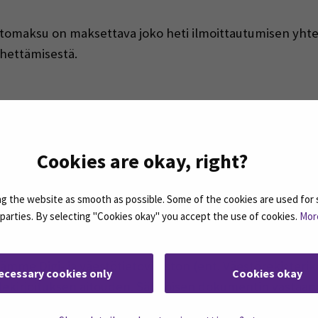
tomaksu on maksettava joko heti ilmoittautumisen yhtey
hettämisestä.
ättynyt.
Cookies are okay, right?
 the website as smooth as possible. Some of the cookies are used for 
n liittyen, voit ottaa yhteyttä sähköpostitse
jatkuva.opp
d parties. By selecting "Cookies okay" you accept the use of cookies.
Mor
un opintosuoritusotteen ja opiskelutodistuksen Pepistä o
ämme Digi- ja väestötietoviraston (ent. Väestörekiste
ecessary cookies only
Cookies okay
lekirjoituksen aitouden. Sähköisen dokumentin vastaanot
ttomasti SEAMKin validointipalvelussa.