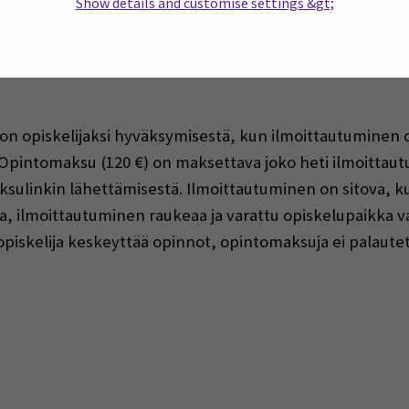
Show details and customise settings &gt;
t opintosuorituksesi myös
Oma opintopolku -palvelusta
on opiskelijaksi hyväksymisestä, kun ilmoittautuminen o
 Opintomaksu (120 €) on maksettava joko heti ilmoittaut
ulinkin lähettämisestä. Ilmoittautuminen on sitova, ku
a, ilmoittautuminen raukeaa ja varattu opiskelupaikka v
opiskelija keskeyttää opinnot, opintomaksuja ei palaute