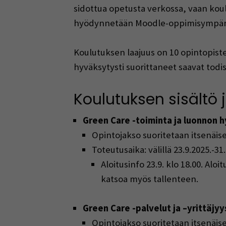
sidottua opetusta verkossa, vaan koul
hyödynnetään Moodle-oppimisympäristöä
Koulutuksen laajuus on 10 opintopist
hyväksytysti suorittaneet saavat todi
Koulutuksen sisältö 
Green Care -toiminta ja luonnon 
Opintojakso suoritetaan itsenäise
Toteutusaika: välillä
23.9.2025
.-31
A
loitusinfo
23
.9. klo 18.00. Alo
katsoa myös tallenteen.
Green Care -palvelut ja –yrittäjyy
Opintojakso suoritetaan itsenäise