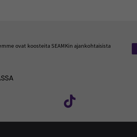
rjeemme ovat koosteita SEAMKin ajankohtaisista
ASSA
: SEAMK - Facebook
euraa meitä sosiaalisessa mediassa: SEAMK - Instagram
Seuraa meitä sosiaal