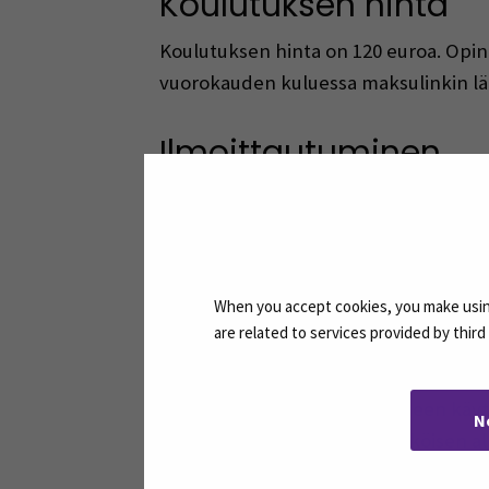
Koulutuksen hinta
Koulutuksen hinta on 120 euroa.
Opin
vuorokauden kuluessa maksulinkin lä
Ilmoittautuminen
Ilmoittautuminen koulutukseen on pä
Lisätiedot
When you accept cookies, you make using
Mikäli sinulla on kysyttävää opintoihi
are related to services provided by thir
Voit tilata sähköisesti allekirjoitet
Allekirjoitusten varmentamiseen käyt
N
varmennetta, joka takaa sähköisen al
aitouden ja muuttumattomuuden vaiva