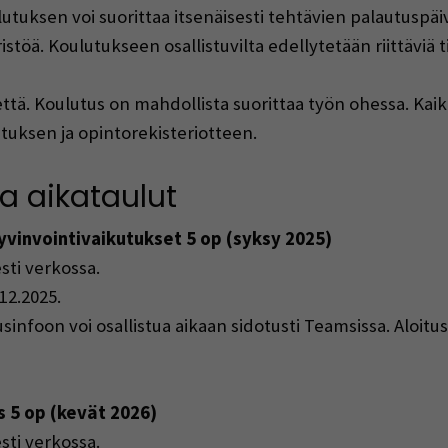
utuksen voi suorittaa itsenäisesti tehtävien palautuspä
. Koulutukseen osallistuvilta edellytetään riittäviä ti
että.
Koulutus on mahdollista suorittaa työn ohessa.
Kaik
stuksen ja opintorekisteriotteen.
ja aikataulut
hyvinvointivaikutukset 5 op
(syksy 2025)
sti verkossa.
.12.202
5.
itusinfoon voi osallistua aikaan sidotusti
Teamsissa
. Aloitu
s 5 op
(kevät 2026)
sti verkossa.