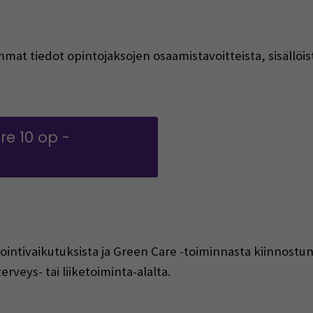
at tiedot opintojaksojen osaamistavoitteista, sisällöistä
e 10 op -
(Avautuu uuteen ikkunaan)
nvointivaikutuksista ja Green Care -toiminnasta kiinnos
erveys- tai liiketoiminta-alalta.