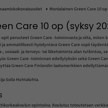
saamiskokonaisuudet
Monialainen Green Care 10 op 
en Care 10 op (syksy 20
pit perusteet Green Care -toiminnasta ja siitä, miten 
sti ja ammatillisesti hyödyntävä Green Care sopii täyden
-, sosiaali- ja terveys- tai liiketoiminta-alan tutkintoa
yös Green Care -toiminnan edellytyksiin sekä Green Ca
täyttää Green Care Finlandin laatumerkkien edellyttämä
ija Soila Huhtaluhta.
s
korkeakoulun opintoina. Koulutus toteutetaan verkko-op