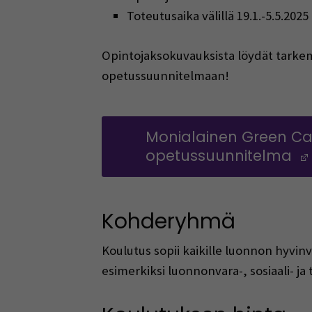
Toteutusaika välillä
19
.1.-5.5.2025
Opintojaksokuvauksista löydät tarkemm
opetussuunnitelmaan!
Monialainen Green Car
opetussuunnitelma
Kohderyhmä
Koulutus sopii kaikille luonnon hyvi
esimerkiksi luonnonvara-, sosiaali- ja t