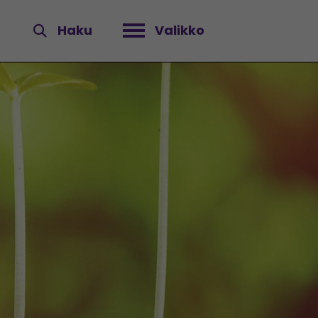
Haku
Valikko
Avaa valikko