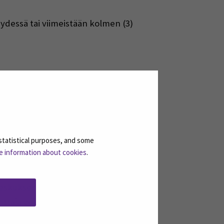
dessä tai viimeistään kolmen (3)
statistical purposes, and some
iminen@seamk.fi
e information about cookies
.
saamiskokonaisuuden aikana.
rikeskuksen / VRK) myöntämää
taja voi tarkistaa todistuksen