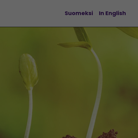
Suomeksi
In English
Vaihda kieltä