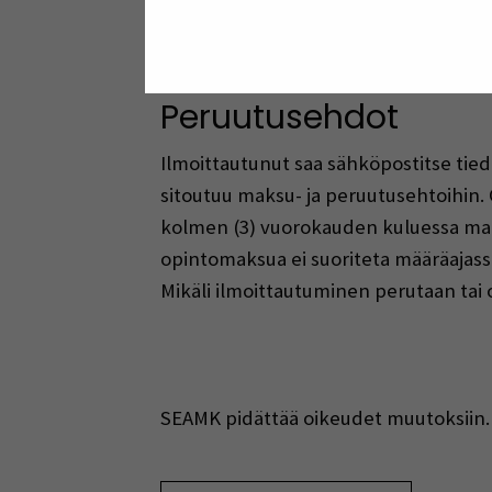
Osaamiskokonaisuuden jälkeen löydä
Peruutusehdot
Ilmoittautunut saa sähköpostitse tied
sitoutuu maksu- ja peruutusehtoihin.
kolmen (3) vuorokauden kuluessa maks
opintomaksua ei suoriteta määräajass
Mikäli ilmoittautuminen perutaan tai 
SEAMK pidättää oikeudet muutoksiin.