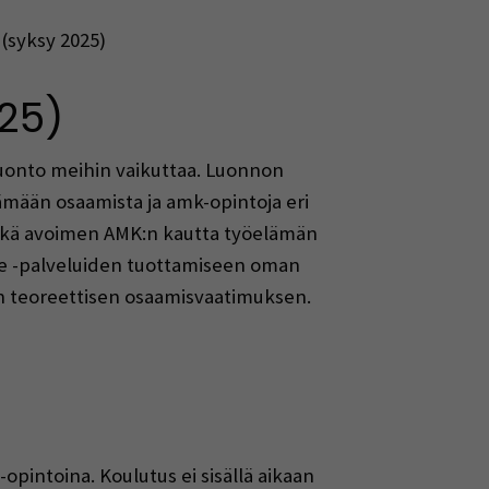
(syksy 2025)
25)
luonto meihin vaikuttaa. Luonnon
tämään osaamista ja amk-opintoja eri
, sekä avoimen AMK:n kautta työelämän
re -palveluiden tuottamiseen oman
n teoreettisen osaamisvaatimuksen.
intoina. Koulutus ei sisällä aikaan