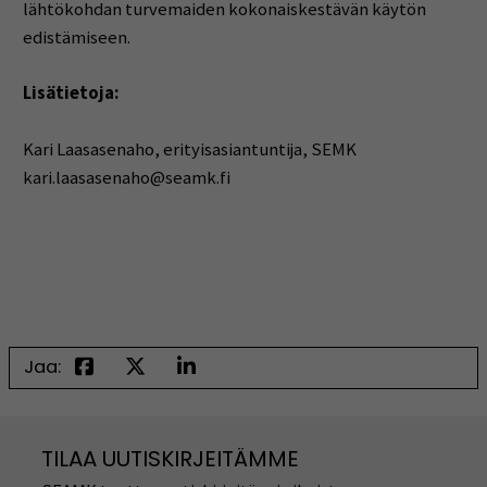
lähtökohdan turvemaiden kokonaiskestävän käytön
edistämiseen.
Lisätietoja:
Kari Laasasenaho, erityisasiantuntija, SEMK
kari.laasasenaho@seamk.fi
Jaa:
TILAA UUTISKIRJEITÄMME