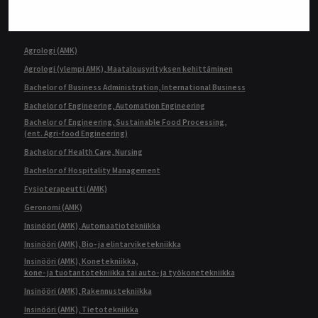
TUTKINNOT
Agrologi (AMK)
Agrologi (ylempi AMK), Maatalousyrityksen kehittäminen
Bachelor of Business Administration, International Business
Bachelor of Engineering, Automation Engineering
Bachelor of Engineering, Sustainable Food Processing,
(ent. Agri-food Engineering)
Bachelor of Health Care, Nursing
Bachelor of Hospitality Management
Fysioterapeutti (AMK)
Geronomi (AMK)
Insinööri (AMK), Automaatiotekniikka
Insinööri (AMK), Bio- ja elintarviketekniikka
Insinööri (AMK), Konetekniikka,
kone- ja tuotantotekniikka tai auto- ja työkonetekniikka
Insinööri (AMK), Rakennustekniikka
Insinööri (AMK), Tietotekniikka