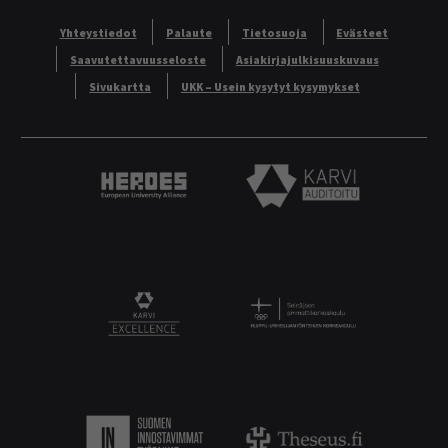
Yhteystiedot
Palaute
Tietosuoja
Evästeet
Saavutettavuusseloste
Asiakirjajulkisuuskuvaus
Sivukartta
UKK – Usein kysytyt kysymykset
Heroes European University Alliance logo
Karvi Auditoitu logo
Logo
KARVI Excellence logo.
Suomen innostavimmat työpaikat.
Theseus logo