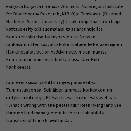
esitystä Norjasta (Tomasz Woznicki, Norwegian Institute
for Bioeconomy Research, NIBIO) ja Tanskasta (Fatemeh
Hashemi, Aarhus University). Lisäksi ohjelmassa oli laaja
kattaus esityksiä suomalaisilta asiantuntijoilta.
Konferenssiin sisältyi myös vierailu Neovan
rahkasammalen kasvatuskokeilualueelle Peräseinäjoen
Haukinevalla, jota on hyödynnetty muun muassa
Euroopan unionin osarahoittamassa ArvoHiili-
hankkeessa.
Konferenssissa palkittiin myös paras esitys.
Tunnustuksen sai Seinäjoen ammattikorkeakoulun
erityisasiantuntija, FT Kari Laasasenaho esityksellään
”What’s wrong with the peatlands? Rethinking land use
through land management in the sustainability
transition of Finnish peatlands”.