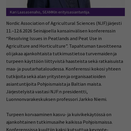
Kari Laasasenaho, SEAMKIn erityisasiantuntija.
Nordic Association of Agricultural Sciences (NJF) järjesti
11.–12.6.2026 Seinäjoella kansainvälisen konferenssin
“Resolving Issues in Peatlands and Peat Use in
Agriculture and Horticulture”. Tapahtuman tavoitteena
oli jakaa ajankohtaista tutkimustietoa turvemaiden ja
turpeen käyttöön liittyvistä haasteista sekä ratkaisuista
maa- ja puutarhataloudessa. Konferenssi kokosi yhteen
tutkijoita sekä alan yritysten ja organisaatioiden
asiantuntijoita Pohjoismaista ja Baltian maista.
Järjestelyistä vastasi NJF:n presidentti,
Luonnonvarakeskuksen professori Jarkko Niemi.
Turpeen korvaaminen kasvu- ja kuivikekäytössä on
ajankohtainen tutkimusaihe kaikissa Pohjoismaissa.
Konferenssissa kuultiin kaksi kutsuttua keynote-