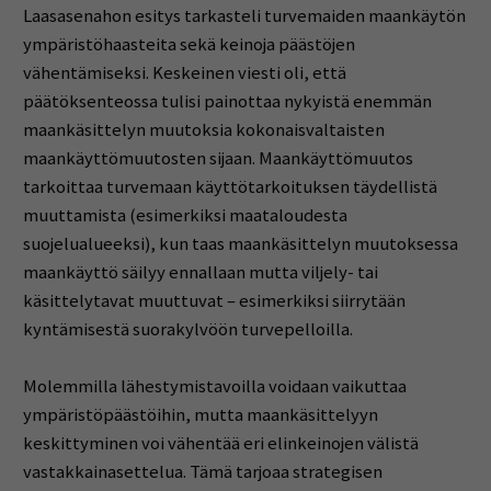
Laasasenahon esitys tarkasteli turvemaiden maankäytön
ympäristöhaasteita sekä keinoja päästöjen
vähentämiseksi. Keskeinen viesti oli, että
päätöksenteossa tulisi painottaa nykyistä enemmän
maankäsittelyn muutoksia kokonaisvaltaisten
maankäyttömuutosten sijaan. Maankäyttömuutos
tarkoittaa turvemaan käyttötarkoituksen täydellistä
muuttamista (esimerkiksi maataloudesta
suojelualueeksi), kun taas maankäsittelyn muutoksessa
maankäyttö säilyy ennallaan mutta viljely- tai
käsittelytavat muuttuvat – esimerkiksi siirrytään
kyntämisestä suorakylvöön turvepelloilla.
Molemmilla lähestymistavoilla voidaan vaikuttaa
ympäristöpäästöihin, mutta maankäsittelyyn
keskittyminen voi vähentää eri elinkeinojen välistä
vastakkainasettelua. Tämä tarjoaa strategisen