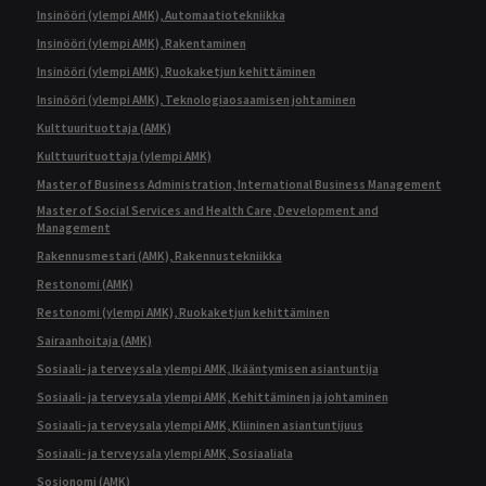
Insinööri (ylempi AMK), Automaatiotekniikka
Insinööri (ylempi AMK), Rakentaminen
Insinööri (ylempi AMK), Ruokaketjun kehittäminen
Insinööri (ylempi AMK), Teknologiaosaamisen johtaminen
Kulttuurituottaja (AMK)
Kulttuurituottaja (ylempi AMK)
Master of Business Administration, International Business Management
Master of Social Services and Health Care, Development and
Management
Rakennusmestari (AMK), Rakennustekniikka
Restonomi (AMK)
Restonomi (ylempi AMK), Ruokaketjun kehittäminen
Sairaanhoitaja (AMK)
Sosiaali- ja terveysala ylempi AMK, Ikääntymisen asiantuntija
Sosiaali- ja terveysala ylempi AMK, Kehittäminen ja johtaminen
Sosiaali- ja terveysala ylempi AMK, Kliininen asiantuntijuus
Sosiaali- ja terveysala ylempi AMK, Sosiaaliala
Sosionomi (AMK)