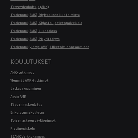
Terveydenhoitaja (AMK)
Tradenomi (AMK), Digitaalinen liiketoiminta
Tradenomi (AMK), Kirjasto- ja tietopalveluala
Tradenomi (AMK), Liiketalous
Tradenomi (AMK), Pk-yrittäjyys
Tradenomi (ylempi AMK), Liiketoimintaosaaminen
KOULUTUKSET
AMK-tutkinnot
Ylemmät AMK-tutkinnot
Jatkuva oppiminen
Avoin AMK
Täydennyskoulutus
Erikoistumiskoulutus
Toisen asteen väyläopinnot
Ristiinopiskelu
SEAMK Verkkokampus