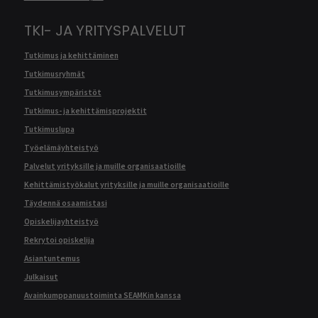
TKI- JA YRITYSPALVELUT
Tutkimus ja kehittäminen
Tutkimusryhmät
Tutkimusympäristöt
Tutkimus- ja kehittämisprojektit
Tutkimuslupa
Työelämäyhteistyö
Palvelut yrityksille ja muille organisaatioille
Kehittämistyökalut yrityksille ja muille organisaatioille
Täydennä osaamistasi
Opiskelijayhteistyö
Rekrytoi opiskelija
Asiantuntemus
Julkaisut
Avainkumppanuustoiminta SEAMKin kanssa