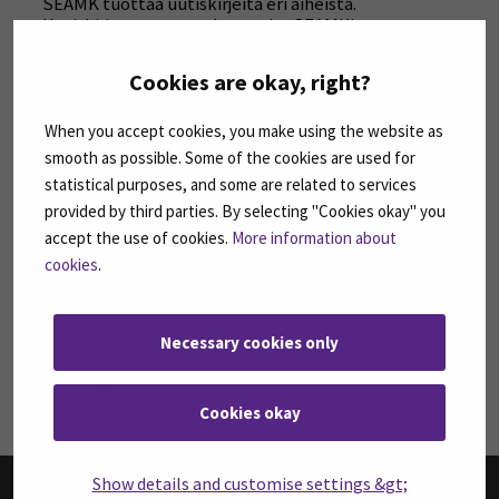
SEAMK tuottaa uutiskirjeitä eri aiheista.
Uutiskirjeemme ovat koosteita SEAMKin
ajankohtaisista koulutuksista, tapahtumista ja
asioista.
Cookies are okay, right?
TILAA UUTISKIRJEITÄMME
(AVAUTUU UUT
When you accept cookies, you make using the website as
smooth as possible. Some of the cookies are used for
statistical purposes, and some are related to services
SEURAA MEITÄ SOSIAALISESSA MEDIASSA
provided by third parties. By selecting "Cookies okay" you
Seuraa meitä sosiaalisessa mediassa: SEAMK
Seuraa meitä sosiaalise
Seu
accept the use of cookies.
More information about
cookies
.
Necessary cookies only
Seuraa meitä sosiaalisessa mediassa: SEAMK 
Seu
Cookies okay
Show details and customise settings &gt;