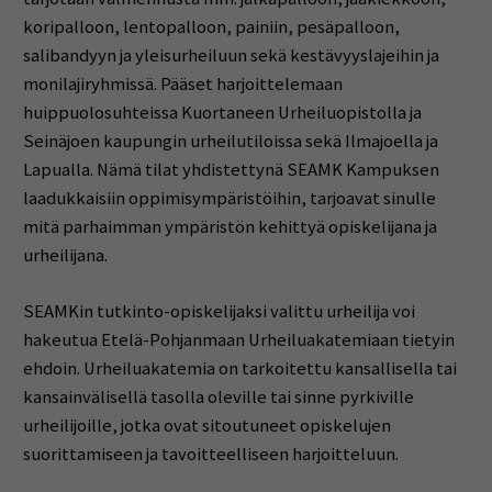
koripalloon, lentopalloon, painiin, pesäpalloon,
salibandyyn ja yleisurheiluun sekä kestävyyslajeihin ja
monilajiryhmissä. Pääset harjoittelemaan
huippuolosuhteissa Kuortaneen Urheiluopistolla ja
Seinäjoen kaupungin urheilutiloissa sekä Ilmajoella ja
Lapualla. Nämä tilat yhdistettynä SEAMK Kampuksen
laadukkaisiin oppimisympäristöihin, tarjoavat sinulle
mitä parhaimman ympäristön kehittyä opiskelijana ja
urheilijana.
SEAMKin tutkinto-opiskelijaksi valittu urheilija voi
hakeutua Etelä-Pohjanmaan Urheiluakatemiaan tietyin
ehdoin. Urheiluakatemia on tarkoitettu kansallisella tai
kansainvälisellä tasolla oleville tai sinne pyrkiville
urheilijoille, jotka ovat sitoutuneet opiskelujen
suorittamiseen ja tavoitteelliseen harjoitteluun.