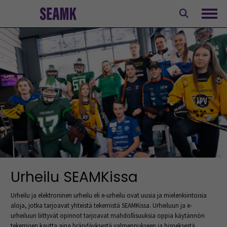
Siirry
sisältöön
Avaa
Urheilu SEAMKissa
Urheilu ja elektroninen urheilu eli e-urheilu ovat uusia ja mielenkiintoisia
aloja, jotka tarjoavat yhteistä tekemistä SEAMKissa. Urheiluun ja e-
urheiluun liittyvät opinnot tarjoavat mahdollisuuksia oppia käytännön
tekemisen kautta aina brändäyksestä valmennukseen ja bisneksestä