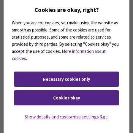
järjestämiseen ja markkinointiin liittyvien projektien
Cookies are okay, right?
kautta. Tällä hetkellä SEAMKilla on oma joukkue CS:GO
Educational Masters -liigassa. Jatkossa mukaan voi tulla
When you accept cookies, you make using the website as
myös muita pelejä.
smooth as possible. Some of the cookies are used for
statistical purposes, and some are related to services
Ilmoittautuminen kursseille tapahtuu normaalisti Pepin
provided by third parties. By selecting "Cookies okay" you
kautta. Projektiopintoihin on mahdollista valita vain
accept the use of cookies.
More information about
rajattu määrä opiskelijoita teoriakurssin suorittaneista.
cookies
.
Ilmoittautuminen kaikille kursseille on auki ja voit
ilmoittautua heti. Myös suomenkieliset opiskelijat voivat
Necessary cookies only
ilmoittautua kevään englanninkieliseen
kokonaisuuteen, jos se sopii paremmin omiin
aikatauluihin. Opinnot suoritetaan iltapäivien lopuksi tai
Cookies okay
iltaisin ja ne eivät haittaa oman alan opintojen
suorittamista. Projektikurssilla huomioidaan kurssille
Show details and customise settings &gt;
valittujen opiskelijoiden oman alan opinnot
mahdollisuuksien mukaan.