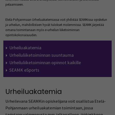
pelaamiseen.
Etelä-Pohjanmaan Urheiluakatemiassa voit yhdistää SEAMKissa opiskelun
ja urheilun, mahdollistaen hyvät tulokset molemmissa. SEAMK järjestää
omana toimintanaan myös e-urheilun liiketoiminnan
opintokokonaisuuden.
Urheiluakatemia
Urheiluliiketoiminnan suuntauma
Urheiluliiketoiminnan opinnot kaikille
SEAMK eSports
Urheiluakatemia
Urheilevana SEAMKin opiskelijana voit osallistua Etelä-
Pohjanmaan urheiluakatemian toimintaan, jossa
tarjotaan valmennusta mm. jalkapalloon, jääkiekkoon,