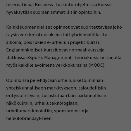
International Business -tutkinto-ohjelmissa kurssit
hyväksytään suoraan ammatillisiin opintoihin.
Kaikki suomenkieliset opinnot ovat suoritettavissa joko
täysin verkkototeutuksina tai hybridimallilla ilta-
aikoina, pois lukien e-urheilun projektikurssi.
Englanninkieliset kurssit ovat normaalikursseja.
Jatkossa eSports Management -teoriakurssi on tarjolla
myös kaikille avoimena verkkokurssina (MOOC).
Opinnoissa perehdytään urheiluliiketoiminnan
yhteiskunnalliseen merkitykseen, taloudellisiin
erityispiirteisiin, tutustutaan lainsäädännöllisiin
näkökulmiin, urheiluteknologiaan,
urheilumarkkinointiin, sponsorointiin ja
henkilöbrändäykseen.