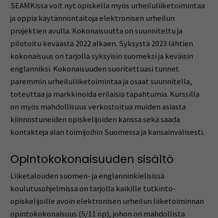
SEAMKissa voit nyt opiskella myös urheiluliiketoimintaa
ja oppia käytännöntaitoja elektronisen urheilun
projektien avulla. Kokonaisuutta on suunniteltu ja
pilotoitu keväästä 2022 alkaen. Syksystä 2023 lähtien
kokonaisuus on tarjolla syksyisin suomeksi ja keväisin
englanniksi. Kokonaisuuden suoritettuasi tunnet
paremmin urheiluliiketoimintaa ja osaat suunnitella,
toteuttaa ja markkinoida erilaisia tapahtumia. Kurssilla
on myös mahdollisuus verkostoitua muiden asiasta
kiinnostuneiden opiskelijoiden kanssa sekä saada
kontakteja alan toimijoihin Suomessa ja kansainvälisesti.
Opintokokonaisuuden sisältö
Liiketalouden suomen- ja englanninkielisissä
koulutusohjelmissa on tarjolla kaikille tutkinto-
opiskelijoille avoin elektronisen urheilun liiketoiminnan
opintokokonaisuus (5/11 op), johon on mahdollista