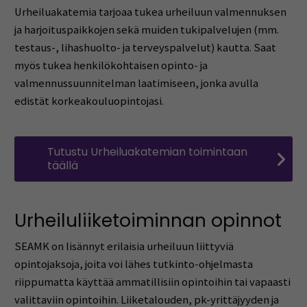
Urheiluakatemia tarjoaa tukea urheiluun valmennuksen
ja harjoituspaikkojen sekä muiden tukipalvelujen (mm.
testaus-, lihashuolto- ja terveyspalvelut) kautta. Saat
myös tukea henkilökohtaisen opinto- ja
valmennussuunnitelman laatimiseen, jonka avulla
edistät korkeakouluopintojasi.
Tutustu Urheiluakatemian toimintaan
täällä
Urheiluliiketoiminnan opinnot
SEAMK on lisännyt erilaisia urheiluun liittyviä
opintojaksoja, joita voi lähes tutkinto-ohjelmasta
riippumatta käyttää ammatillisiin opintoihin tai vapaasti
valittaviin opintoihin. Liiketalouden, pk-yrittäjyyden ja