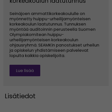
korkeakoulun laatutunnus
Seinäjoen ammattikorkeakoululle on
myönnetty huippu-urheilijamyönteisen
korkeakoulun laatutunnus. Tunnuksen
myöntää auditoinnin perusteella Suomen
Olympiakomitean huippu-
urheilijamyönteisen korkeakoulun
ohjausryhmä. SEAMKin panostukset urheilun
ja opiskelun yhdistämiseen palvelevat
lopulta kaikkia opiskelijoita.
Lue lisää
Lisätiedot