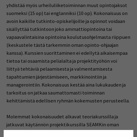
yhdistää myös urheiluliiketoiminnan muut opintojaksot
suomeksi (15 op) tai englanniksi (10 op). Kokonaisuus on
avoin kaikille tutkinto-opiskelijoille ja opinnot voidaan
sisällyttää tutkintoon joko ammattiopintoina tai
vapaavalintaisina opintoina koulutusohjelmasta riippuen
(keskustele tästä tarkemmin oman opinto-ohjaajan
kanssa). Kurssien suorittaminen ei edellytä aikaisempaa
tietoa tai osaamista pelialalta ja projektityöhön voi
liittyä tehtäviä pelaamisesta ja valmentamisesta
tapahtumien järjestämiseen, markkinointiin ja
managerointiin. Kokonaisuus kestää aina lukukauden ja
tarkoitus on jatkaa saumattomasti toiminnan
kehittämistä edellisen ryhmän kokemusten perusteella.
Molemmat kokonaisuudet alkavat teoriakurssilla ja
jatkuvat käytännön projektikurssilla SEAMKin oman
joukkueen/-joukkueiden kanssa tapahtumien