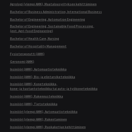
Agrologi (ylempi AMK), Maatalousyrityksen kehittäminen
Bachelor of Business Administration, International Business
Bachelor of Engineering, Automation Engineering
Bachelor of Engineering, Sustainable Food Processing,
(ent. Agri-food Engineering)
Bachelor of Health Care, Nursing
Bachelor of Hospitality Management
Fysioterapeutti (AMK)
Geronomi (AMK)
Insinööri (AMK), Automaatiotekniikka
Insinööri (AMK), Bio- ja elintarviketekniikka
Insinööri (AMK), Konetekniikka,
kone- ja tuotantotekniikka tai auto- ja työkonetekniikka
Insinööri (AMK), Rakennustekniikka
Insinööri (AMK), Tietotekniikka
Insinööri (ylempi AMK), Automaatiotekniikka
Insinööri (ylempi AMK), Rakentaminen
Insinööri (ylempi AMK), Ruokaketjun kehittäminen