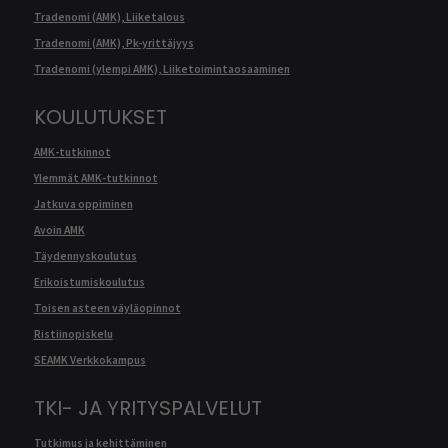
Tradenomi (AMK), Liiketalous
Tradenomi (AMK), Pk-yrittäjyys
Tradenomi (ylempi AMK), Liiketoimintaosaaminen
KOULUTUKSET
AMK-tutkinnot
Ylemmät AMK-tutkinnot
Jatkuva oppiminen
Avoin AMK
Täydennyskoulutus
Erikoistumiskoulutus
Toisen asteen väyläopinnot
Ristiinopiskelu
SEAMK Verkkokampus
TKI- JA YRITYSPALVELUT
Tutkimus ja kehittäminen