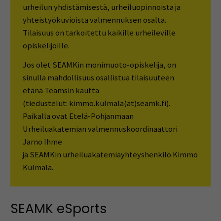
urheilun yhdistämisestä, urheiluopinnoista ja
yhteistyökuvioista valmennuksen osalta.
Tilaisuus on tarkoitettu kaikille urheileville
opiskelijoille.
Jos olet SEAMKin monimuoto-opiskelija, on
sinulla mahdollisuus osallistua tilaisuuteen
etänä Teamsin kautta
(tiedustelut: kimmo.kulmala(at)seamk.fi).
Paikalla ovat Etelä-Pohjanmaan
Urheiluakatemian valmennuskoordinaattori
Jarno Ihme
ja SEAMKin urheiluakatemiayhteyshenkilö Kimmo
Kulmala.
SEAMK eSports