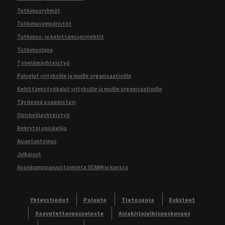
Tutkimusryhmät
Tutkimusympäristöt
Tutkimus- ja kehittämisprojektit
Tutkimuslupa
Työelämäyhteistyö
Palvelut yrityksille ja muille organisaatioille
Kehittämistyökalut yrityksille ja muille organisaatioille
Täydennä osaamistasi
Opiskelijayhteistyö
Rekrytoi opiskelija
Asiantuntemus
Julkaisut
Avainkumppanuustoiminta SEAMKin kanssa
Yhteystiedot
Palaute
Tietosuoja
Evästeet
Saavutettavuusseloste
Asiakirjajulkisuuskuvaus