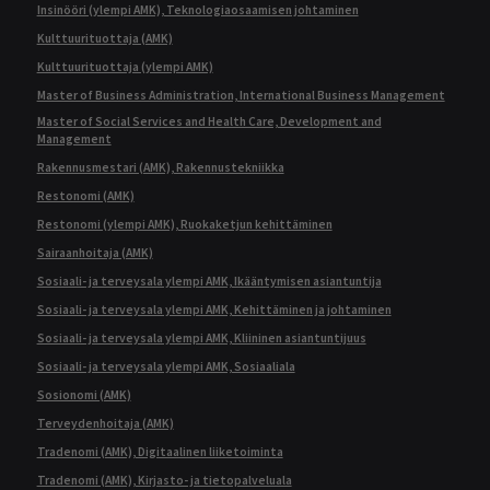
Insinööri (ylempi AMK), Teknologiaosaamisen johtaminen
Kulttuurituottaja (AMK)
Kulttuurituottaja (ylempi AMK)
Master of Business Administration, International Business Management
Master of Social Services and Health Care, Development and
Management
Rakennusmestari (AMK), Rakennustekniikka
Restonomi (AMK)
Restonomi (ylempi AMK), Ruokaketjun kehittäminen
Sairaanhoitaja (AMK)
Sosiaali- ja terveysala ylempi AMK, Ikääntymisen asiantuntija
Sosiaali- ja terveysala ylempi AMK, Kehittäminen ja johtaminen
Sosiaali- ja terveysala ylempi AMK, Kliininen asiantuntijuus
Sosiaali- ja terveysala ylempi AMK, Sosiaaliala
Sosionomi (AMK)
Terveydenhoitaja (AMK)
Tradenomi (AMK), Digitaalinen liiketoiminta
Tradenomi (AMK), Kirjasto- ja tietopalveluala