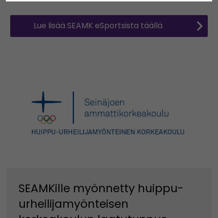
Lue lisää SEAMK eSportsista täällä
SEAMKille myönnetty huippu-
urheilijamyönteisen