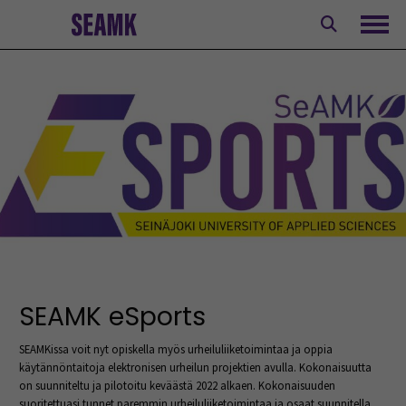
Siirry
sisältöön
Avaa
SEAMK eSports
SEAMKissa voit nyt opiskella myös urheiluliiketoimintaa ja oppia
käytännöntaitoja elektronisen urheilun projektien avulla. Kokonaisuutta
on suunniteltu ja pilotoitu keväästä 2022 alkaen. Kokonaisuuden
suoritettuasi tunnet paremmin urheiluliiketoimintaa ja osaat suunnitella,