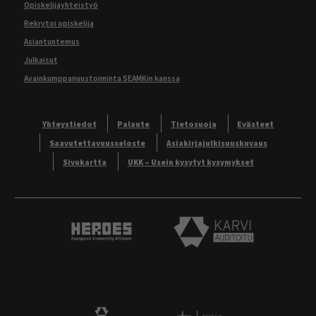
Opiskelijayhteistyö
Rekrytoi opiskelija
Asiantuntemus
Julkaisut
Avainkumppanuustoiminta SEAMKin kanssa
Yhteystiedot
Palaute
Tietosuoja
Evästeet
Saavutettavuusseloste
Asiakirjajulkisuuskuvaus
Sivukartta
UKK – Usein kysytyt kysymykset
Heroes European University Alliance logo
Karvi Auditoitu logo