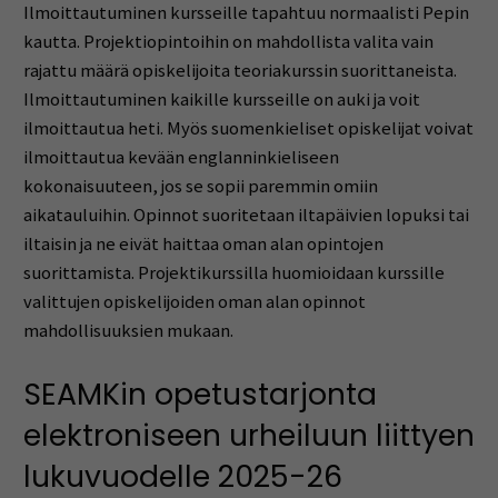
Ilmoittautuminen kursseille tapahtuu normaalisti Pepin
kautta. Projektiopintoihin on mahdollista valita vain
rajattu määrä opiskelijoita teoriakurssin suorittaneista.
Ilmoittautuminen kaikille kursseille on auki ja voit
ilmoittautua heti. Myös suomenkieliset opiskelijat voivat
ilmoittautua kevään englanninkieliseen
kokonaisuuteen, jos se sopii paremmin omiin
aikatauluihin. Opinnot suoritetaan iltapäivien lopuksi tai
iltaisin ja ne eivät haittaa oman alan opintojen
suorittamista. Projektikurssilla huomioidaan kurssille
valittujen opiskelijoiden oman alan opinnot
mahdollisuuksien mukaan.
SEAMKin opetustarjonta
elektroniseen urheiluun liittyen
lukuvuodelle 2025-26