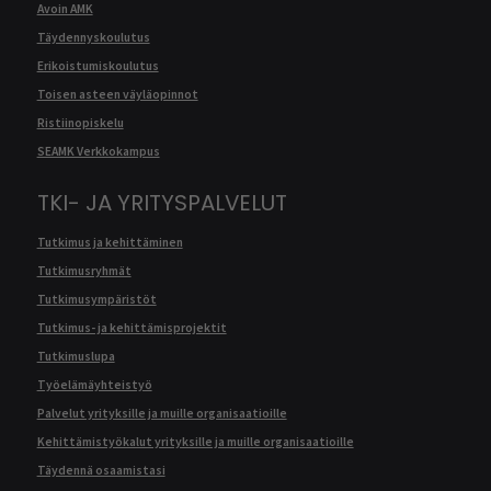
Avoin AMK
Täydennyskoulutus
Erikoistumiskoulutus
Toisen asteen väyläopinnot
Ristiinopiskelu
SEAMK Verkkokampus
TKI- JA YRITYSPALVELUT
Tutkimus ja kehittäminen
Tutkimusryhmät
Tutkimusympäristöt
Tutkimus- ja kehittämisprojektit
Tutkimuslupa
Työelämäyhteistyö
Palvelut yrityksille ja muille organisaatioille
Kehittämistyökalut yrityksille ja muille organisaatioille
Täydennä osaamistasi