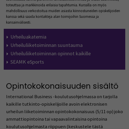
toteuttaa ja markkinoida erilaisia tapahtumia. Kurssilla on myös
mahdollisuus verkostoitua muiden asiasta kiinnostuneiden opiskelijoiden
kanssa sekä saada kontakteja alan toimijoihin Suomessa ja
kansainvälisesti.
Urheiluakatemia
Urheiluliiketoiminnan suuntauma
Urheiluliiketoiminnan opinnot kaikille
SEAMK eSports
Opintokokonaisuuden sisältö
International Business -koulutusohjelmassa on tarjolla
kaikille tutkinto-opiskelijoille avoin elektronisen
urheilun liiketoiminnan opintokokonaisuus (5/11 op) joko
ammattiopintoina tai vapaavalintaisina opintoina
koulutusohjelmasta riippuen (keskustele tästä