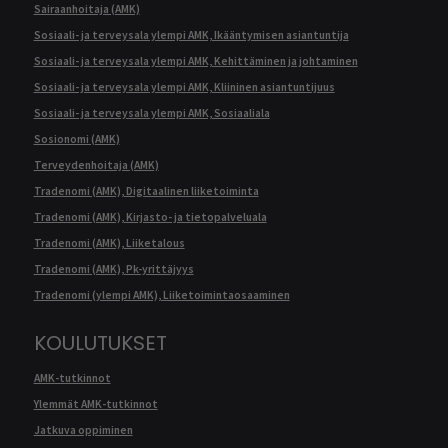
Sairaanhoitaja (AMK)
Sosiaali- ja terveysala ylempi AMK, Ikääntymisen asiantuntija
Sosiaali- ja terveysala ylempi AMK, Kehittäminen ja johtaminen
Sosiaali- ja terveysala ylempi AMK, Kliininen asiantuntijuus
Sosiaali- ja terveysala ylempi AMK, Sosiaaliala
Sosionomi (AMK)
Terveydenhoitaja (AMK)
Tradenomi (AMK), Digitaalinen liiketoiminta
Tradenomi (AMK), Kirjasto- ja tietopalveluala
Tradenomi (AMK), Liiketalous
Tradenomi (AMK), Pk-yrittäjyys
Tradenomi (ylempi AMK), Liiketoimintaosaaminen
KOULUTUKSET
AMK-tutkinnot
Ylemmät AMK-tutkinnot
Jatkuva oppiminen