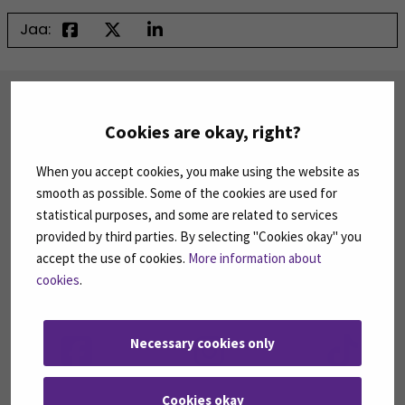
Jaa:
TILAA UUTISKIRJEITÄMME
Cookies are okay, right?
SEAMK tuottaa uutiskirjeitä eri aiheista.
Uutiskirjeemme ovat koosteita SEAMKin
ajankohtaisista koulutuksista, tapahtumista ja
When you accept cookies, you make using the website as
asioista.
smooth as possible. Some of the cookies are used for
statistical purposes, and some are related to services
TILAA UUTISKIRJEITÄMME
(AVAUTUU UUT
provided by third parties. By selecting "Cookies okay" you
accept the use of cookies.
More information about
cookies
.
SEURAA MEITÄ SOSIAALISESSA MEDIASSA
Seuraa meitä sosiaalisessa mediassa: SEAMK
Seuraa meitä sosiaalise
Seu
Necessary cookies only
Cookies okay