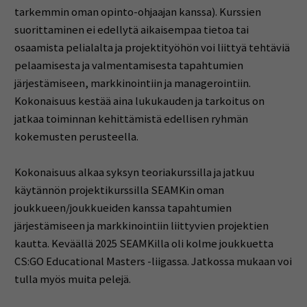
tarkemmin oman opinto-ohjaajan kanssa). Kurssien
suorittaminen ei edellytä aikaisempaa tietoa tai
osaamista pelialalta ja projektityöhön voi liittyä tehtäviä
pelaamisesta ja valmentamisesta tapahtumien
järjestämiseen, markkinointiin ja managerointiin.
Kokonaisuus kestää aina lukukauden ja tarkoitus on
jatkaa toiminnan kehittämistä edellisen ryhmän
kokemusten perusteella.
Kokonaisuus alkaa syksyn teoriakurssilla ja jatkuu
käytännön projektikurssilla SEAMKin oman
joukkueen/joukkueiden kanssa tapahtumien
järjestämiseen ja markkinointiin liittyvien projektien
kautta. Keväällä 2025 SEAMKilla oli kolme joukkuetta
CS:GO Educational Masters -liigassa. Jatkossa mukaan voi
tulla myös muita pelejä.