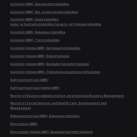
Insinööri (AMK), Automaatiotekniikka
Insinööri (AMK), Bio- ja elintarviketekniikka
Insinööri (AMK), Konetekniikka,
kone- ja tuotantotekniikka tai auto- ja työkonetekniikka
Insinööri (AMK), Rakennustekniikka
Insinööri (AMK), Tietotekniikka
Insinööri (ylempi AMK), Automaatiotekniikka
Insinööri (ylempi AMK), Rakentaminen
Insinööri (ylempi AMK), Ruokaketjun kehittäminen
Insinööri (ylempi AMK), Teknologiaosaamisen johtaminen
Kulttuurituottaja (AMK)
Kulttuurituottaja (ylempi AMK)
Master of Business Administration, International Business Management
Master of Social Services and Health Care, Development and
Management
Rakennusmestari (AMK), Rakennustekniikka
Restonomi (AMK)
Restonomi (ylempi AMK), Ruokaketjun kehittäminen