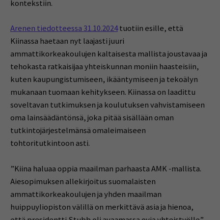
kontekstiin.
Arenen tiedotteessa 31.10.2024
tuotiin esille, että
Kiinassa haetaan nyt laajasti juuri
ammattikorkeakoulujen kaltaisesta mallista joustavaa ja
tehokasta ratkaisijaa yhteiskunnan moniin haasteisiin,
kuten kaupungistumiseen, ikääntymiseen ja tekoälyn
mukanaan tuomaan kehitykseen. Kiinassa on laadittu
soveltavan tutkimuksen ja koulutuksen vahvistamiseen
oma lainsäädäntönsä, joka pitää sisällään oman
tutkintojärjestelmänsä omaleimaiseen
tohtoritutkintoon asti.
”Kiina haluaa oppia maailman parhaasta AMK -mallista.
Aiesopimuksen allekirjoitus suomalaisten
ammattikorkeakoulujen ja yhden maailman
huippuyliopiston välillä on merkittävä asia ja hienoa,
että presidentti Stubb oli avaamassa ovia yhteistyölle”,