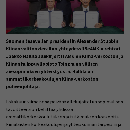
Suomen tasavallan presidentin Alexander Stubbin
Kiinan valtionvierailun yhteydessä SeAMKin rehtori
Jaakko Hallila allekirjoitti AMKien Kiina-verkoston ja
Kiinan huippuyliopisto Tsinghuan välisen
aiesopimuksen yhteistyöstä. Hallila on
ammattikorkeakoulujen Kiina-verkoston
puheenjohtaja.
Lokakuun viimeisenä päivänä allekirjoitetun sopimuksen
tavoitteena on kehittää yhdessä
ammattikorkeakoulutuksen ja tutkimuksen konseptia
kiinalaisten korkeakoulujen ja yhteiskunnan tarpeisiin ja