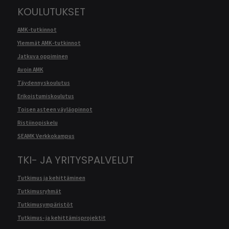
KOULUTUKSET
AMK-tutkinnot
Ylemmät AMK-tutkinnot
Jatkuva oppiminen
Avoin AMK
Täydennyskoulutus
Erikoistumiskoulutus
Toisen asteen väyläopinnot
Ristiinopiskelu
SEAMK Verkkokampus
TKI- JA YRITYSPALVELUT
Tutkimus ja kehittäminen
Tutkimusryhmät
Tutkimusympäristöt
Tutkimus- ja kehittämisprojektit