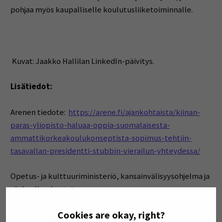
pohjaa myös kaupalliselle koulutusliiketoiminnalle.
Kuvat: Jaakko Hallilan LinkedIn-päivitys.
Lisätiedot:
Arenen tiedote:
https://arene.fi/ajankohtaista/kiinan-
paras-yliopisto-haluaa-oppia-suomalaisesta-
ammattikorkeakoulukonseptista-sopimus-tehtiin-
tasavallan-presidentti-stubbin-vierailun-yhteydessa/
Opetus- ja kulttuuriministeriö, kansainvälisyysohjelma ja
globaaliverkostot:
https://okm.fi/kansainvalisyysohjelma-ja-
Cookies are okay, right?
globaaliverkostot