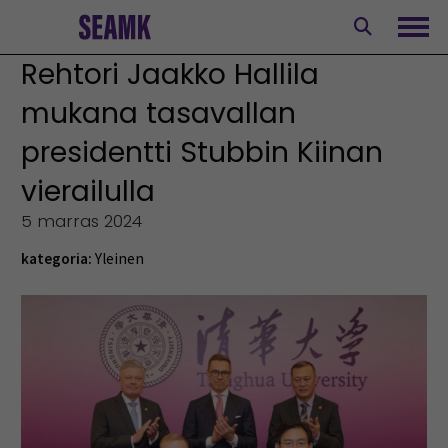
Siirry
sisältöön
Avaa
Rehtori Jaakko Hallila
mukana tasavallan
presidentti Stubbin Kiinan
vierailulla
5 marras 2024
kategoria:
Yleinen