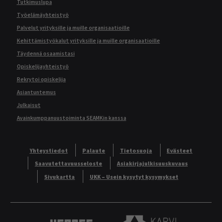
Tutkimuslupa
Työelämäyhteistyö
Palvelut yrityksille ja muille organisaatioille
Kehittämistyökalut yrityksille ja muille organisaatioille
Täydennä osaamistasi
Opiskelijayhteistyö
Rekrytoi opiskelija
Asiantuntemus
Julkaisut
Avainkumppanuustoiminta SEAMKin kanssa
Yhteystiedot
Palaute
Tietosuoja
Evästeet
Saavutettavuusseloste
Asiakirjajulkisuuskuvaus
Sivukartta
UKK – Usein kysytyt kysymykset