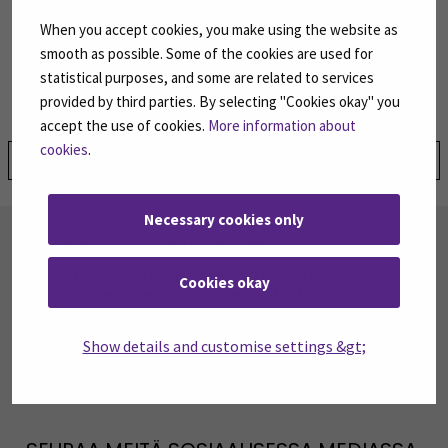
When you accept cookies, you make using the website as
Laurea.fi, Kiina-verkoston yhteistyöpäivät.
smooth as possible. Some of the cookies are used for
https://www.laurea.fi/ajankohtaista/uutiset/kiina-
statistical purposes, and some are related to services
verkoston-yhteistyopaivat-laureassa/
provided by third parties. By selecting "Cookies okay" you
accept the use of cookies.
More information about
cookies
.
Jaa:
Necessary cookies only
TILAA UUTISKIRJEITÄMME
SEAMK tuottaa uutiskirjeitä eri aiheista.
Cookies okay
Uutiskirjeemme ovat koosteita SEAMKin
ajankohtaisista koulutuksista, tapahtumista ja
asioista.
Show details and customise settings &gt;
TILAA UUTISKIRJEITÄMME
(AVAUTUU UUT