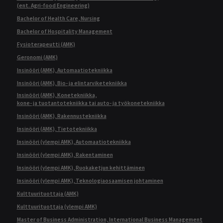
(ent. Agri-food Engineering)
Bachelor of Health Care, Nursing
Bachelor of Hospitality Management
Fysioterapeutti (AMK)
Geronomi (AMK)
Insinööri (AMK), Automaatiotekniikka
Insinööri (AMK), Bio- ja elintarviketekniikka
Insinööri (AMK), Konetekniikka,
kone- ja tuotantotekniikka tai auto- ja työkonetekniikka
Insinööri (AMK), Rakennustekniikka
Insinööri (AMK), Tietotekniikka
Insinööri (ylempi AMK), Automaatiotekniikka
Insinööri (ylempi AMK), Rakentaminen
Insinööri (ylempi AMK), Ruokaketjun kehittäminen
Insinööri (ylempi AMK), Teknologiaosaamisen johtaminen
Kulttuurituottaja (AMK)
Kulttuurituottaja (ylempi AMK)
Master of Business Administration, International Business Management