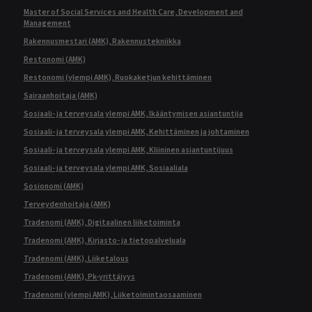
Master of Social Services and Health Care, Development and
Management
Rakennusmestari (AMK), Rakennustekniikka
Restonomi (AMK)
Restonomi (ylempi AMK), Ruokaketjun kehittäminen
Sairaanhoitaja (AMK)
Sosiaali- ja terveysala ylempi AMK, Ikääntymisen asiantuntija
Sosiaali- ja terveysala ylempi AMK, Kehittäminen ja johtaminen
Sosiaali- ja terveysala ylempi AMK, Kliininen asiantuntijuus
Sosiaali- ja terveysala ylempi AMK, Sosiaaliala
Sosionomi (AMK)
Terveydenhoitaja (AMK)
Tradenomi (AMK), Digitaalinen liiketoiminta
Tradenomi (AMK), Kirjasto- ja tietopalveluala
Tradenomi (AMK), Liiketalous
Tradenomi (AMK), Pk-yrittäjyys
Tradenomi (ylempi AMK), Liiketoimintaosaaminen