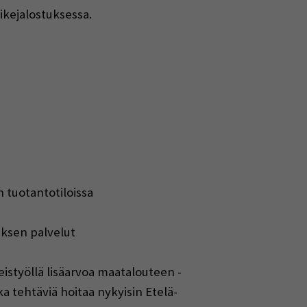
ikejalostuksessa.
 tuotantotiloissa
iksen palvelut
istyöllä lisäarvoa maatalouteen -
tehtäviä hoitaa nykyisin Etelä-