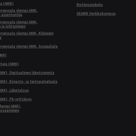
ja (AMK)
Ristiinopiskelu
terveysala ylempi AMK,
SEAMK Verkkokampus
 asiantuntija
terveysala ylempi AMK,
 ja johtaminen
terveysala ylempi AMK, Kliininen
s
terveysala ylempi AMK, Sosiaaliala
AMK)
taja (AMK)
MK), Digitaalinen liiketoiminta
K), Kirjasto- ja tietopalveluala
MK), Liiketalous
MK), Pk-yrittäjyys
lempi AMK),
aosaaminen