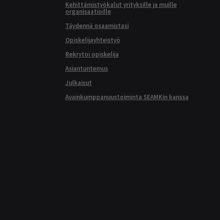
Kehittämistyökalut yrityksille ja muille
organisaatioille
Täydennä osaamistasi
Opiskelijayhteistyö
Rekrytoi opiskelija
Asiantuntemus
Julkaisut
Avainkumppanuustoiminta SEAMKin kanssa