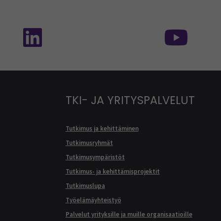
isessa mediassa: SEAMK - TikTok
Seuraa meitä sosiaalisessa mediassa: SEA
Seur
TKI- JA YRITYSPALVELUT
Tutkimus ja kehittäminen
Tutkimusryhmät
Tutkimusympäristöt
Tutkimus- ja kehittämisprojektit
Tutkimuslupa
Työelämäyhteistyö
Palvelut yrityksille ja muille organisaatioille