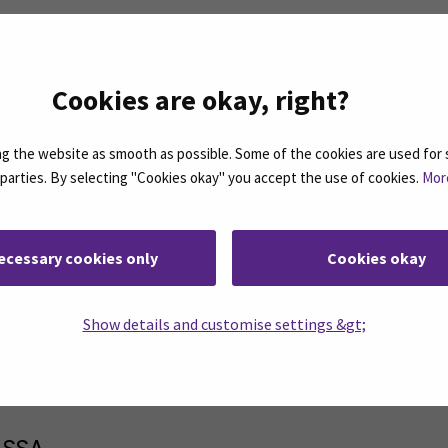
ut
(Avautuu uuteen ikkunaan)
Cookies are okay, right?
 the website as smooth as possible. Some of the cookies are used for 
d parties. By selecting "Cookies okay" you accept the use of cookies.
Mor
ecessary cookies only
Cookies okay
Show details and customise settings &gt;
rjeemme ovat koosteita SEAMKin ajankohtaisista