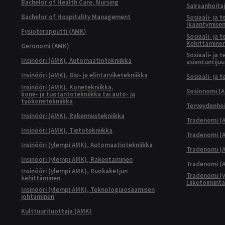
Bachelor of Health Care, Nursing
Sairaanhoita
Bachelor of Hospitality Management
Sosiaali- ja 
Ikääntymisen
Fysioterapeutti (AMK)
Sosiaali- ja 
Kehittäminen
Geronomi (AMK)
Sosiaali- ja 
Insinööri (AMK), Automaatiotekniikka
asiantuntijuu
Insinööri (AMK), Bio- ja elintarviketekniikka
Sosiaali- ja 
Insinööri (AMK), Konetekniikka,
Sosionomi (
kone- ja tuotantotekniikka tai auto- ja
työkonetekniikka
Terveydenhoi
Insinööri (AMK), Rakennustekniikka
Tradenomi (A
Insinööri (AMK), Tietotekniikka
Tradenomi (AM
Insinööri (ylempi AMK), Automaatiotekniikka
Tradenomi (A
Insinööri (ylempi AMK), Rakentaminen
Tradenomi (A
Insinööri (ylempi AMK), Ruokaketjun
Tradenomi (y
kehittäminen
Liiketoimint
Insinööri (ylempi AMK), Teknologiaosaamisen
johtaminen
Kulttuurituottaja (AMK)