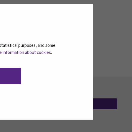
statistical purposes, and some
e information about cookies
.
TILAA UUTISKIRJEITÄMME
(AVAUTUU UUT