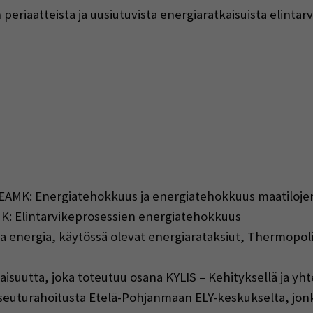
iaatteista ja uusiutuvista energiaratkaisuista elintarv
 SEAMK: Energiatehokkuus ja energiatehokkuus maatilojen
AMK: Elintarvikeprosessien energiatehokkuus
a energia, käytössä olevat energiarataksiut, Thermopol
suutta, joka toteutuu osana KYLIS – Kehityksellä ja yhte
uturahoitusta Etelä-Pohjanmaan ELY-keskukselta, jonka 