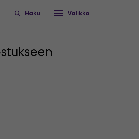
Haku
Valikko
Avaa valikko
ostukseen