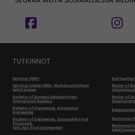
SEURAA MEITÄ SOSIAALISESSA MEDI
Seuraa meitä sosiaalisessa mediassa
S
TUTKINNOT
Agrologi (AMK)
Kulttuurituo
Agrologi (ylempi AMK), Maatalousyrityksen
Master of Bu
kehittäminen
Internationa
Bachelor of Business Administration,
Master of Soc
International Business
Developmen
Bachelor of Engineering, Automation
Rakennusmest
Engineering
Restonomi (
Bachelor of Engineering, Sustainable Food
Processing,
Restonomi (
(ent. Agri-food Engineering)
kehittämine