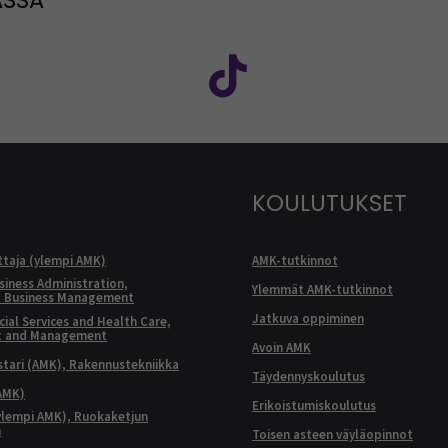
ASSA
: SEAMK - Facebook
euraa meitä sosiaalisessa mediassa: SEAMK - Instagram
Seuraa meitä sosiaal
KOULUTUKSET
ttaja (ylempi AMK)
AMK-tutkinnot
siness Administration,
Ylemmät AMK-tutkinnot
l Business Management
Jatkuva oppiminen
ial Services and Health Care,
t and Management
Avoin AMK
ari (AMK), Rakennustekniikka
Täydennyskoulutus
AMK)
Erikoistumiskoulutus
ylempi AMK), Ruokaketjun
n
Toisen asteen väyläopinnot