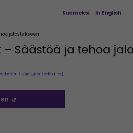
Suomeksi
In English
Vaihda kieltä
ehoa jalostukseen
t – Säästöä ja tehoa jal
enteriin
Lisää kalenteriin (.ics)
seen
(Avautuu uuteen ikkunaan)