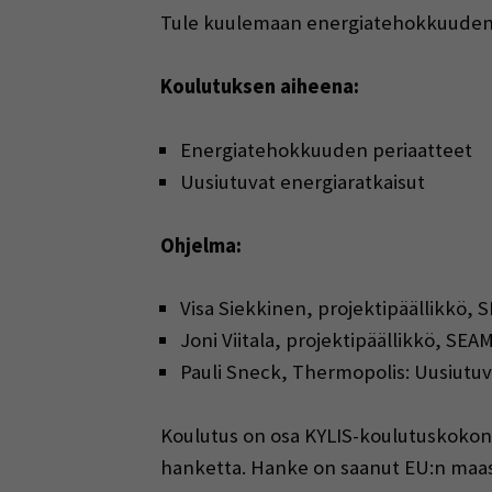
Tule kuulemaan energiatehokkuuden per
Koulutuksen aiheena:
Energiatehokkuuden periaatteet
Uusiutuvat energiaratkaisut
Ohjelma:
Visa Siekkinen, projektipäällikkö,
Joni Viitala, projektipäällikkö, SE
Pauli Sneck, Thermopolis: Uusiutuv
Koulutus on osa KYLIS-koulutuskokonai
hanketta. Hanke on saanut EU:n maase