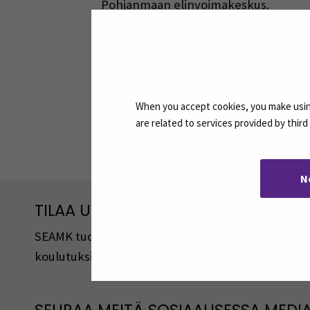
Pohjanmaan elinvoimakeskus.
KYLIS-hankkeen kotisiv
When you accept cookies, you make using
are related to services provided by thir
Jaa:
N
TILAA UUTISKIRJEITÄMME
SEAMK tuottaa uutiskirjeitä eri aiheista. Uutiski
koulutuksista, tapahtumista ja asioista.