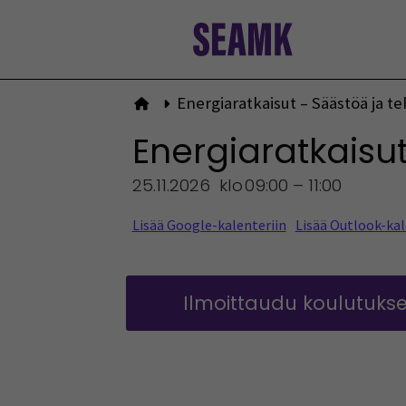
Siirry
sisältöön
Energiaratkaisut – Säästöä ja t
Etusivulle
Energiaratkaisu
25.11.2026
klo
09:00 – 11:00
Lisää Google-kalenteriin
Lisää Outlook-kal
Ilmoittaudu koulutuk