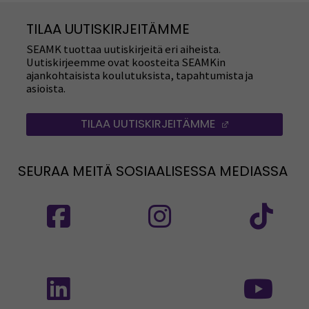
TILAA UUTISKIRJEITÄMME
SEAMK tuottaa uutiskirjeitä eri aiheista.
Uutiskirjeemme ovat koosteita SEAMKin
ajankohtaisista koulutuksista, tapahtumista ja
asioista.
TILAA UUTISKIRJEITÄMME
(AVAUTUU UUT
SEURAA MEITÄ SOSIAALISESSA MEDIASSA
Seuraa meitä sosiaalisessa mediassa: SEAMK
Seuraa meitä sosiaalise
Seu
Seuraa meitä sosiaalisessa mediassa: SEAMK 
Seu