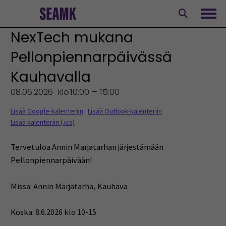
Siirry
sisältöön
Avaa
NexTech mukana
Pellonpiennarpäivässä
Kauhavalla
08.06.2026
klo
10:00 – 15:00
Lisää Google-kalenteriin
Lisää Outlook-kalenteriin
Lisää kalenteriin (.ics)
Tervetuloa Annin Marjatarhan järjestämään
Pellonpiennarpäivään!
Missä: Annin Marjatarha, Kauhava
Koska: 8.6.2026 klo 10-15