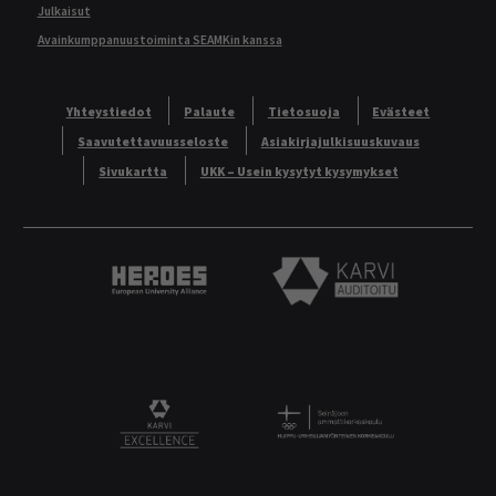
Julkaisut
Avainkumppanuustoiminta SEAMKin kanssa
Yhteystiedot
Palaute
Tietosuoja
Evästeet
Saavutettavuusseloste
Asiakirjajulkisuuskuvaus
Sivukartta
UKK – Usein kysytyt kysymykset
Heroes European University Alliance logo
Karvi Auditoitu logo
Logo
KARVI Excellence logo.