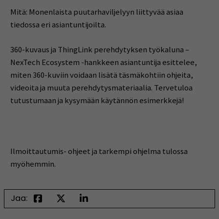
Mitä: Monenlaista puutarhaviljelyyn liittyvää asiaa
tiedossa eri asiantuntijoilta.
360-kuvaus ja ThingLink perehdytyksen työkaluna –
NexTech Ecosystem -hankkeen asiantuntija esittelee,
miten 360-kuviin voidaan lisätä täsmäkohtiin ohjeita,
videoita ja muuta perehdytysmateriaalia. Tervetuloa
tutustumaan ja kysymään käytännön esimerkkejä!
Ilmoittautumis- ohjeet ja tarkempi ohjelma tulossa
myöhemmin.
Jaa: