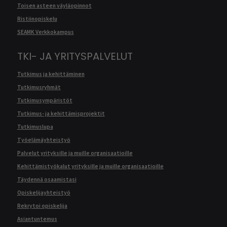
Toisen asteen väyläopinnot
Ristiinopiskelu
SEAMK Verkkokampus
TKI- JA YRITYSPALVELUT
Tutkimus ja kehittäminen
Tutkimusryhmät
Tutkimusympäristöt
Tutkimus- ja kehittämisprojektit
Tutkimuslupa
Työelämäyhteistyö
Palvelut yrityksille ja muille organisaatioille
Kehittämistyökalut yrityksille ja muille organisaatioille
Täydennä osaamistasi
Opiskelijayhteistyö
Rekrytoi opiskelija
Asiantuntemus