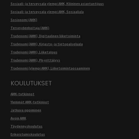
Sosiaali- ja terveysala ylempi AMK, Kliininen asiantuntijuus
Sosiaali- ja terveysala ylempi AMK, Sosiaaliala
Sosionomi (AMK)
Terveydenhoitaja (AMK)
Tradenomi (AMK), Digitaalinen liiketoiminta
Tradenomi (AMK), Kirjasto- ja tietopalveluala
Tradenomi (AMK), Liiketalous
Tradenomi (AMK), Pk-yrittäjyys
Tradenomi (ylempi AMK), Liiketoimintaosaaminen
KOULUTUKSET
AMK-tutkinnot
Ylemmät AMK-tutkinnot
Jatkuva oppiminen
Avoin AMK
Täydennyskoulutus
Erikoistumiskoulutus