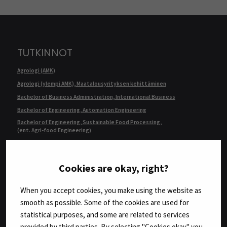
TUTKINNOT
Agrologi (AMK)
Agrologi (ylempi AMK), Maatalousyrityksen kehittäminen
Bachelor of Business Administration, International Business
Bachelor of Engineering, Automation Engineering
Bachelor of Engineering, Sustainable Food Processing,
(ent. Agri-food Engineering)
Bachelor of Health Care, Nursing
Bachelor of Hospitality Management
Cookies are okay, right?
Fysioterapeutti (AMK)
Geronomi (AMK)
When you accept cookies, you make using the website as
Insinööri (AMK), Automaatiotekniikka
smooth as possible. Some of the cookies are used for
Insinööri (AMK), Bio- ja elintarviketekniikka
statistical purposes, and some are related to services
Insinööri (AMK), Konetekniikka,
provided by third parties. By selecting "Cookies okay" you