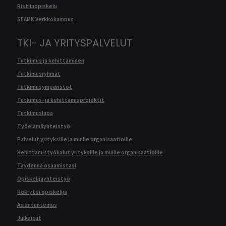
Ristiinopiskelu
SEAMK Verkkokampus
TKI- JA YRITYSPALVELUT
Tutkimus ja kehittäminen
Tutkimusryhmät
Tutkimusympäristöt
Tutkimus- ja kehittämisprojektit
Tutkimuslupa
Työelämäyhteistyö
Palvelut yrityksille ja muille organisaatioille
Kehittämistyökalut yrityksille ja muille organisaatioille
Täydennä osaamistasi
Opiskelijayhteistyö
Rekrytoi opiskelija
Asiantuntemus
Julkaisut