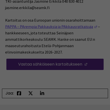
TKI-asiantuntija Jasmine Erkkilä 040 830 4012
jasmine.erkkila@seamk.fi
Kartoitus on osa Euroopan unionin osarahoittamaan
(Avaut
PAPPA – PArempia Pakkauksia ja PAkkausratkaisuja
–
hankkeeseen, jota toteuttaa Seinäjoen
ammattikorkeakoulu SEAMK. Hanke on saanut EU:n
maaseuturahoitusta Etelä-Pohjanmaan
elinvoimakeskukselta 2026-2027.
Vastaa sähköiseen kartoitukseen
(Avautuu u
Jaa: