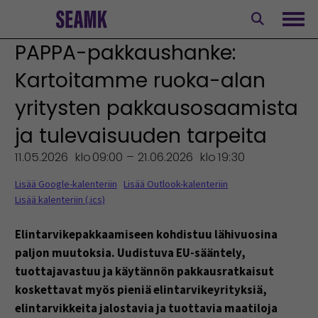
Siirry
sisältöön
Avaa
PAPPA-pakkaushanke:
Kartoitamme ruoka-alan
yritysten pakkausosaamista
ja tulevaisuuden tarpeita
11.05.2026
klo
09:00 – 21.06.2026
klo
19:30
Lisää Google-kalenteriin
Lisää Outlook-kalenteriin
Lisää kalenteriin (.ics)
Elintarvikepakkaamiseen kohdistuu lähivuosina
paljon muutoksia. Uudistuva EU-sääntely,
tuottajavastuu ja käytännön pakkausratkaisut
koskettavat myös pieniä elintarvikeyrityksiä,
elintarvikkeita jalostavia ja tuottavia maatiloja