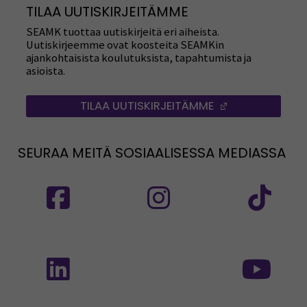
TILAA UUTISKIRJEITÄMME
SEAMK tuottaa uutiskirjeitä eri aiheista.
Uutiskirjeemme ovat koosteita SEAMKin
ajankohtaisista koulutuksista, tapahtumista ja
asioista.
TILAA UUTISKIRJEITÄMME
(AVAUTUU UUT
SEURAA MEITÄ SOSIAALISESSA MEDIASSA
Seuraa meitä sosiaalisessa mediassa: SEAMK
Seuraa meitä sosiaalise
Seu
Seuraa meitä sosiaalisessa mediassa: SEAMK 
Seu