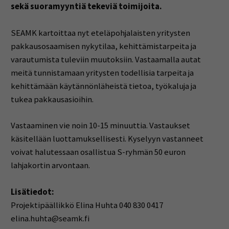
sekä suoramyyntiä tekeviä toimijoita.
SEAMK kartoittaa nyt eteläpohjalaisten yritysten
pakkausosaamisen nykytilaa, kehittämistarpeita ja
varautumista tuleviin muutoksiin. Vastaamalla autat
meitä tunnistamaan yritysten todellisia tarpeita ja
kehittämään käytännönläheistä tietoa, työkaluja ja
tukea pakkausasioihin.
Vastaaminen vie noin 10-15 minuuttia. Vastaukset
käsitellään luottamuksellisesti. Kyselyyn vastanneet
voivat halutessaan osallistua S-ryhmän 50 euron
lahjakortin arvontaan.
Lisätiedot:
Projektipäällikkö Elina Huhta 040 830 0417
elina.huhta@seamk.fi