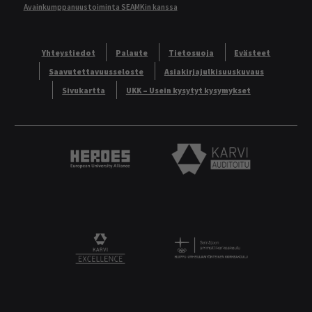
Avainkumppanuustoiminta SEAMKin kanssa
Yhteystiedot
Palaute
Tietosuoja
Evästeet
Saavutettavuusseloste
Asiakirjajulkisuuskuvaus
Sivukartta
UKK – Usein kysytyt kysymykset
Heroes European University Alliance logo
Karvi Auditoitu logo
Logo
KARVI Excellence logo.