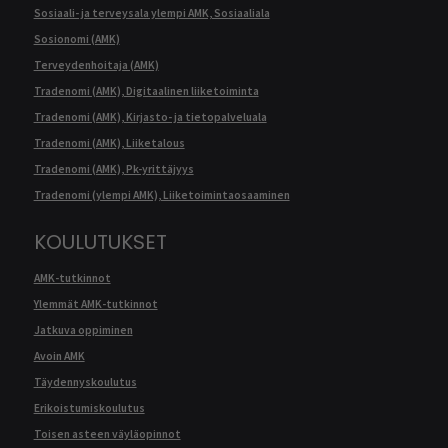
Sosiaali- ja terveysala ylempi AMK, Sosiaaliala
Sosionomi (AMK)
Terveydenhoitaja (AMK)
Tradenomi (AMK), Digitaalinen liiketoiminta
Tradenomi (AMK), Kirjasto- ja tietopalveluala
Tradenomi (AMK), Liiketalous
Tradenomi (AMK), Pk-yrittäjyys
Tradenomi (ylempi AMK), Liiketoimintaosaaminen
KOULUTUKSET
AMK-tutkinnot
Ylemmät AMK-tutkinnot
Jatkuva oppiminen
Avoin AMK
Täydennyskoulutus
Erikoistumiskoulutus
Toisen asteen väyläopinnot