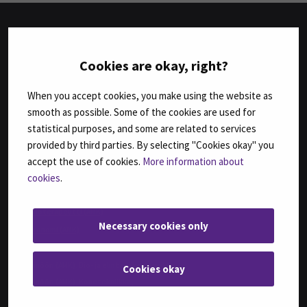
TUTKINNOT
Cookies are okay, right?
Agrologi (AMK)
When you accept cookies, you make using the website as
Agrologi (ylempi AMK), Maatalousyrityksen kehittäminen
smooth as possible. Some of the cookies are used for
Bachelor of Business Administration, International Business
statistical purposes, and some are related to services
Bachelor of Engineering, Automation Engineering
provided by third parties. By selecting "Cookies okay" you
Bachelor of Engineering, Sustainable Food Processing,
(ent. Agri-food Engineering)
accept the use of cookies.
More information about
cookies
.
Bachelor of Health Care, Nursing
Bachelor of Hospitality Management
Fysioterapeutti (AMK)
Necessary cookies only
Geronomi (AMK)
Insinööri (AMK), Automaatiotekniikka
Insinööri (AMK), Bio- ja elintarviketekniikka
Cookies okay
Insinööri (AMK), Konetekniikka,
kone- ja tuotantotekniikka tai auto- ja työkonetekniikka