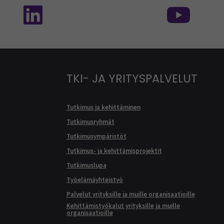
TKI- JA YRITYSPALVELUT
Tutkimus ja kehittäminen
Tutkimusryhmät
Tutkimusympäristöt
Tutkimus- ja kehittämisprojektit
Tutkimuslupa
Työelämäyhteistyö
Palvelut yrityksille ja muille organisaatioille
Kehittämistyökalut yrityksille ja muille
organisaatioille