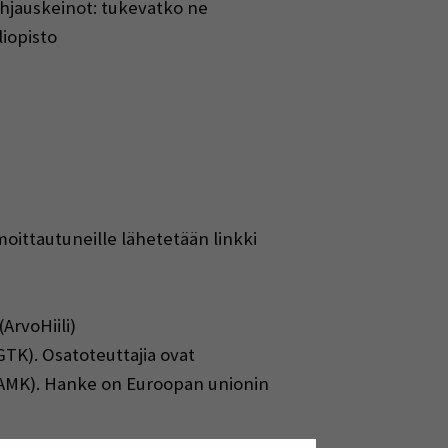
ohjauskeinot: tukevatko ne
liopisto
 a new window)
lmoittautuneille lähetetään linkki
ArvoHiili)
TK). Osatoteuttajia ovat
EAMK). Hanke on Euroopan unionin