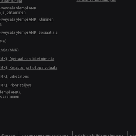
 asiantuntija
terveysala ylempi AMK,
 ja johtaminen
terveysala ylempi AMK, Kliininen
s
terveysala ylempi AMK, Sosiaaliala
AMK)
taja (AMK)
MK), Digitaalinen liiketoiminta
K), Kirjasto- ja tietopalveluala
MK), Liiketalous
MK), Pk-yrittäjyys
lempi AMK),
aosaaminen