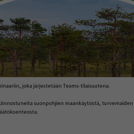
naariin, joka järjestetään Teams-tilaisuutena.
vat kiinnostuneita suonpohjien maankäytöstä, turvemaide
 päätöksenteosta.