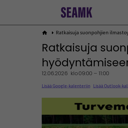
Siirry
sisältöön
Ratkaisuja suonpohjien ilmast
Etusivulle
Ratkaisuja suon
hyödyntämisee
12.06.2026
klo
09:00 – 11:00
Lisää Google-kalenteriin
Lisää Outlook-kal