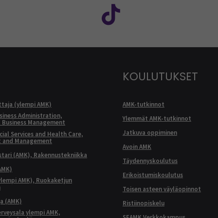
KOULUTUKSET
ttaja (ylempi AMK)
AMK-tutkinnot
siness Administration,
Ylemmät AMK-tutkinnot
l Business Management
Jatkuva oppiminen
ial Services and Health Care,
t and Management
Avoin AMK
ari (AMK), Rakennustekniikka
Täydennyskoulutus
AMK)
Erikoistumiskoulutus
ylempi AMK), Ruokaketjun
n
Toisen asteen väyläopinnot
ja (AMK)
Ristiinopiskelu
terveysala ylempi AMK,
SEAMK Verkkokampus