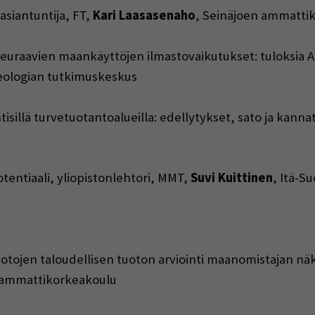
siantuntija, FT,
Kari Laasasenaho
, Seinäjoen ammatti
aavien maankäyttöjen ilmastovaikutukset: tuloksia Arv
eologian tutkimuskeskus
llä turvetuotantoalueilla: edellytykset, sato ja kannat
entiaali, yliopistonlehtori, MMT,
Suvi Kuittinen
, Itä-S
tojen taloudellisen tuoton arviointi maanomistajan näkö
 ammattikorkeakoulu