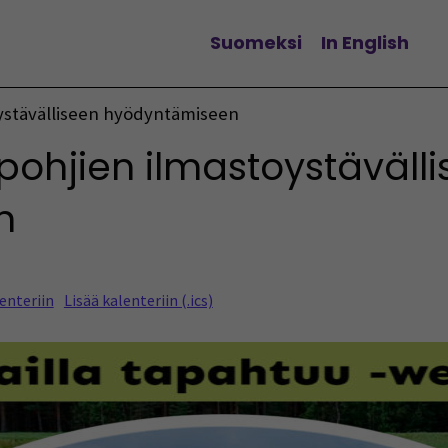
Suomeksi
In English
Vaihda kieltä
oystävälliseen hyödyntämiseen
pohjien ilmastoystäväll
n
enteriin
Lisää kalenteriin (.ics)