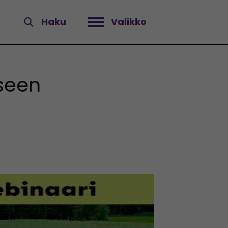
Haku
Valikko
Avaa valikko
iseen