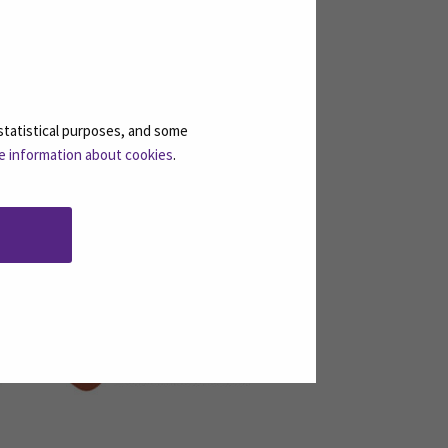
saamisklusterin aktivointi- ja
statistical purposes, and some
e information about cookies
.