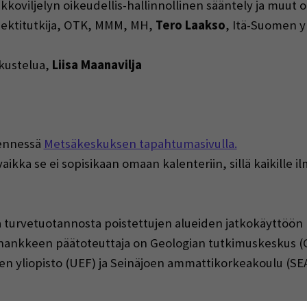
kkoviljelyn oikeudellis-hallinnollinen sääntely ja muut 
jektitutkija, OTK, MMM, MH,
Tero Laakso
, Itä-Suomen y
kustelua,
Liisa Maanavilja
(Opens in
mennessä
Metsäkeskuksen tapahtumasivulla.
ikka se ei sopisikaan omaan kalenteriin, sillä kaikille i
oa turvetuotannosta poistettujen alueiden jatkokäyttöön (
hankkeen päätoteuttaja on Geologian tutkimuskeskus (G
n yliopisto (UEF) ja Seinäjoen ammattikorkeakoulu (S