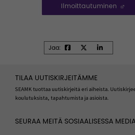
Ilmoittautuminen
(A
Jaa:
TILAA UUTISKIRJEITÄMME
SEAMK tuottaa uutiskirjeitä eri aiheista. Uutiski
koulutuksista, tapahtumista ja asioista.
SEURAA MEITÄ SOSIAALISESSA MEDI
Seuraa meitä sosiaalisessa mediassa
S