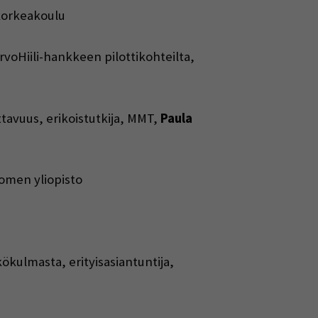
korkeakoulu
oHiili-hankkeen pilottikohteilta,
tavuus, erikoistutkija, MMT,
Paula
uomen yliopisto
kulmasta, erityisasiantuntija,