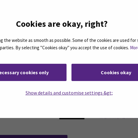
n unionin osarahoittaman Turvemaiden kestävän käytön o
npiteitä.
Cookies are okay, right?
 the website as smooth as possible. Some of the cookies are used for 
d parties. By selecting "Cookies okay" you accept the use of cookies.
Mor
in a new window)
ecessary cookies only
Cookies okay
Show details and customise settings &gt;