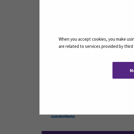
Webinaari järjestetään osana Euroopa
koordinaatiohankkeen (TUKKA) toime
Lisätietoja:
When you accept cookies, you make using
Kari Laasasenaho
are related to services provided by thir
erityisasiantuntija
(Opens 
kari.laasasenaho@seamk.fi
Seinäjoen ammattikorkeakoulu
N