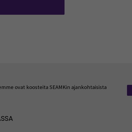
vautuu uuteen ikkunaan)
rjeemme ovat koosteita SEAMKin ajankohtaisista
ASSA
: SEAMK - Facebook
euraa meitä sosiaalisessa mediassa: SEAMK - Instagram
Seuraa meitä sosiaal