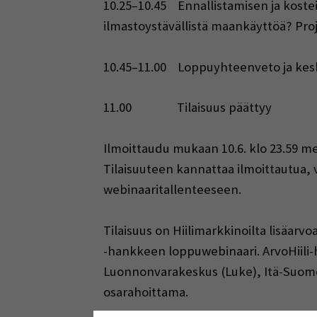
10.25–10.45 Ennallistamisen ja kostei
ilmastoystävällistä maankäyttöä? Pro
10.45–11.00 Loppuyhteenveto ja kes
11.00 Tilaisuus päättyy
Ilmoittaudu mukaan 10.6. klo 23.59 
Tilaisuuteen kannattaa ilmoittautua, va
webinaaritallenteeseen.
Tilaisuus on Hiilimarkkinoilta lisäarv
-hankkeen loppuwebinaari. ArvoHiili-
Luonnonvarakeskus (Luke), Itä-Suome
osarahoittama.