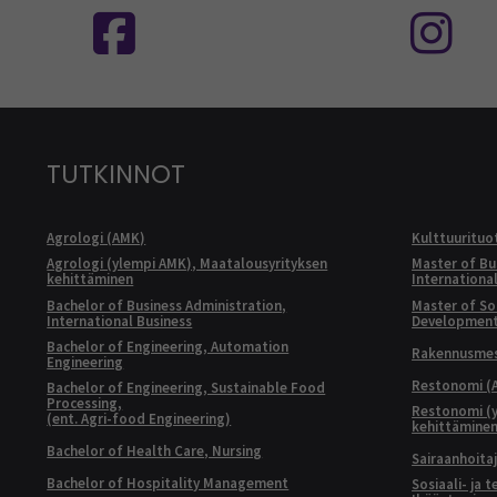
TUTKINNOT
Agrologi (AMK)
Kulttuurituo
Agrologi (ylempi AMK), Maatalousyrityksen
Master of Bu
kehittäminen
Internationa
Bachelor of Business Administration,
Master of Soc
International Business
Developmen
Bachelor of Engineering, Automation
Rakennusmest
Engineering
Restonomi (
Bachelor of Engineering, Sustainable Food
Processing,
Restonomi (
(ent. Agri-food Engineering)
kehittämine
Bachelor of Health Care, Nursing
Sairaanhoita
Bachelor of Hospitality Management
Sosiaali- ja 