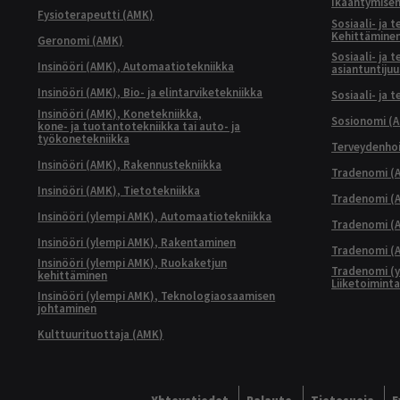
Ikääntymisen
Fysioterapeutti (AMK)
Sosiaali- ja 
Kehittäminen
Geronomi (AMK)
Sosiaali- ja 
Insinööri (AMK), Automaatiotekniikka
asiantuntijuu
Insinööri (AMK), Bio- ja elintarviketekniikka
Sosiaali- ja 
Insinööri (AMK), Konetekniikka,
Sosionomi (
kone- ja tuotantotekniikka tai auto- ja
työkonetekniikka
Terveydenhoi
Insinööri (AMK), Rakennustekniikka
Tradenomi (A
Insinööri (AMK), Tietotekniikka
Tradenomi (AM
Insinööri (ylempi AMK), Automaatiotekniikka
Tradenomi (A
Insinööri (ylempi AMK), Rakentaminen
Tradenomi (A
Insinööri (ylempi AMK), Ruokaketjun
Tradenomi (y
kehittäminen
Liiketoimint
Insinööri (ylempi AMK), Teknologiaosaamisen
johtaminen
Kulttuurituottaja (AMK)