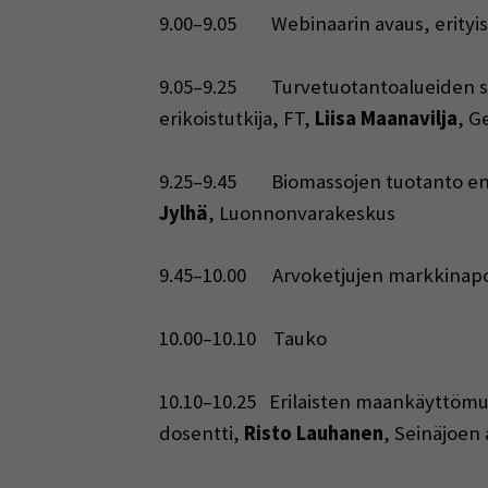
9.00–9.05 Webinaarin avaus, erityisa
9.05–9.25 Turvetuotantoalueiden seur
erikoistutkija, FT,
Liisa Maanavilja
, G
9.25–9.45 Biomassojen tuotanto entisi
Jylhä
, Luonnonvarakeskus
9.45–10.00 Arvoketjujen markkinapot
10.00–10.10 Tauko
10.10–10.25 Erilaisten maankäyttömuo
dosentti,
Risto Lauhanen
, Seinäjoen