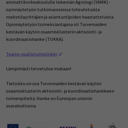
ammattikorkeakoululle tekemän Agrologi (YAMK) -
opinnäytetyön tutkimusosiossa toteutetuista
maitotilayrittäjien ja asiantuntijoiden haastatteluista.
Opinnäytetyön toimeksiantajana oli Turvemaiden
kestävän käytön osaamisklusterin aktivointi- ja
koordinaatiohanke (TUKKA).
(Avautuu uuteen ikkunaan)
Teams-osallistumislinkki
Lämpimästi tervetuloa mukaan!
Tietoisku on osa Turvemaiden kestävän käytön
osaamisklusterin aktivointi- ja koordinaatiohankkeen
toimenpiteitä. Hanke on Euroopan unionin
osarahoittama.