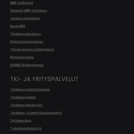
AMK-tutkinnot
Ylemmät AMK-tutkinnot
Jatkuva oppiminen
Avoin AMK
Täydennyskoulutus
Erikoistumiskoulutus
Toisen asteen väyläopinnot
Ristiinopiskelu
SEAMK Verkkokampus
TKI- JA YRITYSPALVELUT
Tutkimus ja kehittäminen
Tutkimusryhmät
Tutkimusympäristöt
Tutkimus- ja kehittämisprojektit
Tutkimuslupa
Työelämäyhteistyö