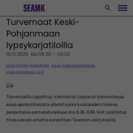
Siirry
sisältöön
Avaa
Turvemaat Keski-
Pohjanmaan
lypsykarjatiloilla
16.01.2026
klo
08:30 – 09:00
Lisää Google-kalenteriin
Lisää Outlook-kalenteriin
Lisää kalenteriin (.ics)
Turvemailla tapahtuu -tietoiskut tarjoavat kiinnostavaa
asiaa ajankohtaisista aiheista joka kuukauden toisena
perjantaina aamukahviaikaan klo 8.30–9.00. Voit osallistua
tilaisuuksiin omalta koneeltasi Teamsin välityksellä.