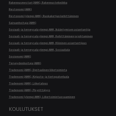
Rakennusmestari (AMK), Rakennustekniikka
Restonomi (AMK)
Restonomi (ylempi AMK), Ruokaketjun kehittäminen
Sairaanhoitaja (AMK)
Sosiaali- ja terveysala ylempi AMK, Ikääntymisen asiantuntija
Sosiaali- ja terveysala ylempi AMK, Kehittäminen ja johtaminen
Sosiaali- ja terveysala ylempi AMK, Kliininen asiantuntijuus
Sosiaali- ja terveysala ylempi AMK, Sosiaaliala
Sosionomi (AMK)
Terveydenhoitaja (AMK)
Tradenomi (AMK), Digitaalinen liiketoiminta
Tradenomi (AMK), Kirjasto- ja tietopalveluala
Tradenomi (AMK), Liiketalous
Tradenomi (AMK), Pk-yrittäjyys
Tradenomi (ylempi AMK), Liiketoimintaosaaminen
KOULUTUKSET