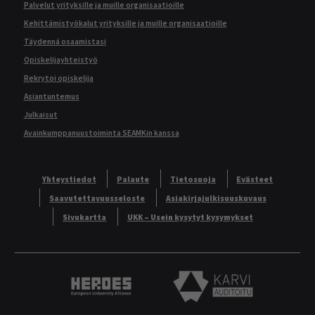
Palvelut yrityksille ja muille organisaatioille
Kehittämistyökalut yrityksille ja muille organisaatioille
Täydennä osaamistasi
Opiskelijayhteistyö
Rekrytoi opiskelija
Asiantuntemus
Julkaisut
Avainkumppanuustoiminta SEAMKin kanssa
Yhteystiedot
Palaute
Tietosuoja
Evästeet
Saavutettavuusseloste
Asiakirjajulkisuuskuvaus
Sivukartta
UKK – Usein kysytyt kysymykset
Heroes European University Alliance logo
Karvi Auditoitu logo