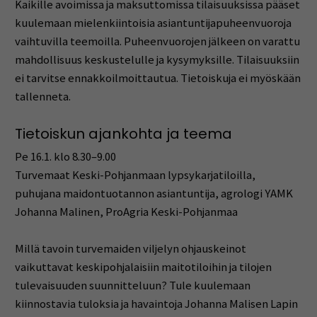
Kaikille avoimissa ja maksuttomissa tilaisuuksissa pääset
kuulemaan mielenkiintoisia asiantuntijapuheenvuoroja
vaihtuvilla teemoilla. Puheenvuorojen jälkeen on varattu
mahdollisuus keskustelulle ja kysymyksille. Tilaisuuksiin
ei tarvitse ennakkoilmoittautua. Tietoiskuja ei myöskään
tallenneta.
Tietoiskun ajankohta ja teema
Pe 16.1. klo 8.30–9.00
Turvemaat Keski-Pohjanmaan lypsykarjatiloilla,
puhujana maidontuotannon asiantuntija, agrologi YAMK
Johanna Malinen, ProAgria Keski-Pohjanmaa
Millä tavoin turvemaiden viljelyn ohjauskeinot
vaikuttavat keskipohjalaisiin maitotiloihin ja tilojen
tulevaisuuden suunnitteluun? Tule kuulemaan
kiinnostavia tuloksia ja havaintoja Johanna Malisen Lapin