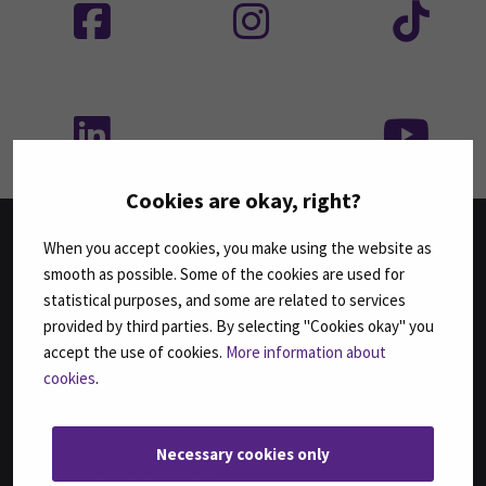
Seuraa meitä sosiaalisessa mediassa: SEAMK 
Seu
Cookies are okay, right?
When you accept cookies, you make using the website as
smooth as possible. Some of the cookies are used for
TUTKINNOT
statistical purposes, and some are related to services
Agrologi (AMK)
provided by third parties. By selecting "Cookies okay" you
Agrologi (ylempi AMK), Maatalousyrityksen kehittäminen
accept the use of cookies.
More information about
Bachelor of Business Administration, International Business
cookies
.
Bachelor of Engineering, Automation Engineering
Bachelor of Engineering, Sustainable Food Processing,
(ent. Agri-food Engineering)
Necessary cookies only
Bachelor of Health Care, Nursing