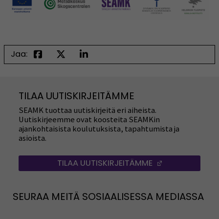
Jaa:
TILAA UUTISKIRJEITÄMME
SEAMK tuottaa uutiskirjeitä eri aiheista.
Uutiskirjeemme ovat koosteita SEAMKin
ajankohtaisista koulutuksista, tapahtumista ja
asioista.
TILAA UUTISKIRJEITÄMME
(AVAUTUU UUT
SEURAA MEITÄ SOSIAALISESSA MEDIASSA
Seuraa meitä sosiaalisessa mediassa: SEAMK
Seuraa meitä sosiaalise
Seu