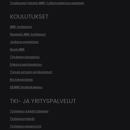
Tradenomi (ylempi AMK), Liiketoimintaosaaminen
KOULUTUKSET
AMK-tutkinnot
Ylemmät AMK-tutkinnot
Jatkuva oppiminen
Avoin AMK
Täydennyskoulutus
Erikoistumiskoulutus
Toisen asteen väyläopinnot
Ristiinopiskelu
SEAMK Verkkokampus
TKI- JA YRITYSPALVELUT
Tutkimus ja kehittäminen
Tutkimusryhmät
Tutkimusympäristöt