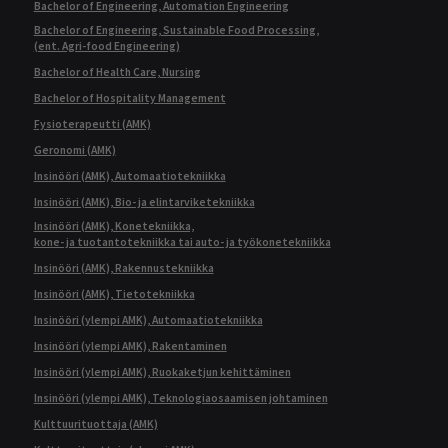
Bachelor of Engineering, Automation Engineering
Bachelor of Engineering, Sustainable Food Processing,
(ent. Agri-food Engineering)
Bachelor of Health Care, Nursing
Bachelor of Hospitality Management
Fysioterapeutti (AMK)
Geronomi (AMK)
Insinööri (AMK), Automaatiotekniikka
Insinööri (AMK), Bio- ja elintarviketekniikka
Insinööri (AMK), Konetekniikka,
kone- ja tuotantotekniikka tai auto- ja työkonetekniikka
Insinööri (AMK), Rakennustekniikka
Insinööri (AMK), Tietotekniikka
Insinööri (ylempi AMK), Automaatiotekniikka
Insinööri (ylempi AMK), Rakentaminen
Insinööri (ylempi AMK), Ruokaketjun kehittäminen
Insinööri (ylempi AMK), Teknologiaosaamisen johtaminen
Kulttuurituottaja (AMK)