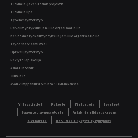
Tutkimus- ja kehittämisprojektit
Tutkimuslupa
Työelämäyhteistyö
Palvelut yrityksille ja muille organisaatioille
Kehittämistyökalut yrityksille ja muille organisaatioille
Täydennä osaamistasi
Opiskelijayhteistyö
Rekrytoi opiskelija
Asiantuntemus
Julkaisut
Avainkumppanuustoiminta SEAMKin kanssa
Yhteystiedot
Palaute
Tietosuoja
Evästeet
Saavutettavuusseloste
Asiakirjajulkisuuskuvaus
Sivukartta
UKK – Usein kysytyt kysymykset