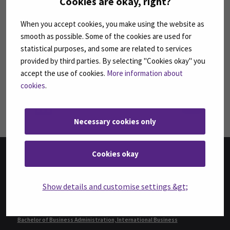
Cookies are okay, right?
SEURAA MEITÄ SOSIAALISESSA MEDIASSA
When you accept cookies, you make using the website as
Seuraa meitä sosiaalisessa mediassa: SEAMK
Seuraa meitä sosiaalise
Seu
smooth as possible. Some of the cookies are used for
statistical purposes, and some are related to services
provided by third parties. By selecting "Cookies okay" you
accept the use of cookies.
More information about
cookies
.
Seuraa meitä sosiaalisessa mediassa: SEAMK 
Seu
Necessary cookies only
Cookies okay
TUTKINNOT
Show details and customise settings &gt;
Agrologi (AMK)
Agrologi (ylempi AMK), Maatalousyrityksen kehittäminen
Bachelor of Business Administration, International Business