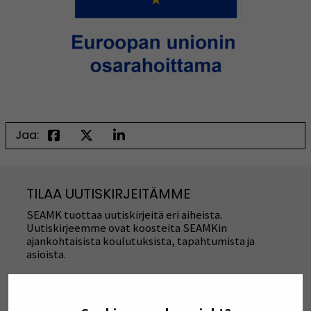
Jaa:
TILAA UUTISKIRJEITÄMME
SEAMK tuottaa uutiskirjeitä eri aiheista.
Uutiskirjeemme ovat koosteita SEAMKin
ajankohtaisista koulutuksista, tapahtumista ja
asioista.
TILAA UUTISKIRJEITÄMME
(AVAUTUU UUT