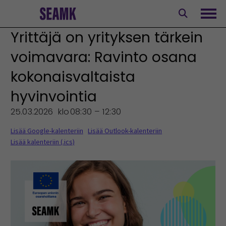
Siirry
sisältöön
Avaa
Yrittäjä on yrityksen tärkein
voimavara: Ravinto osana
kokonaisvaltaista
hyvinvointia
25.03.2026
klo
08:30 – 12:30
Lisää Google-kalenteriin
Lisää Outlook-kalenteriin
Lisää kalenteriin (.ics)