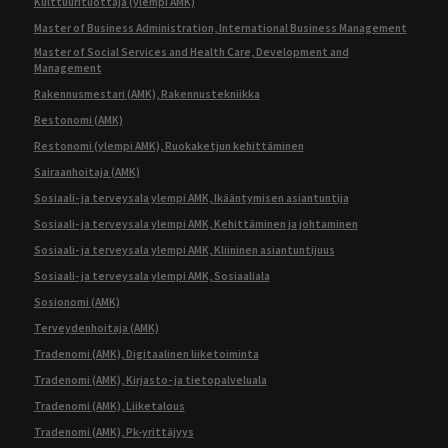
Kulttuurituottaja (ylempi AMK)
Master of Business Administration, International Business Management
Master of Social Services and Health Care, Development and
Management
Rakennusmestari (AMK), Rakennustekniikka
Restonomi (AMK)
Restonomi (ylempi AMK), Ruokaketjun kehittäminen
Sairaanhoitaja (AMK)
Sosiaali- ja terveysala ylempi AMK, Ikääntymisen asiantuntija
Sosiaali- ja terveysala ylempi AMK, Kehittäminen ja johtaminen
Sosiaali- ja terveysala ylempi AMK, Kliininen asiantuntijuus
Sosiaali- ja terveysala ylempi AMK, Sosiaaliala
Sosionomi (AMK)
Terveydenhoitaja (AMK)
Tradenomi (AMK), Digitaalinen liiketoiminta
Tradenomi (AMK), Kirjasto- ja tietopalveluala
Tradenomi (AMK), Liiketalous
Tradenomi (AMK), Pk-yrittäjyys