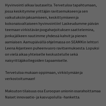
Hyvinvointi alkaa lautaselta. Tervetuloa tapahtumaan,
jossa keskitymme yrittäjän ravitsemukseen ja sen
vaikutuksiin jaksamiseen, keskittymiseen ja
kokonaisvaltaiseen hyvinvointiin! Laskeudumme päivän
teemaan virkistävän joogaharjoituksen saattelemina,
jonka jälkeen nautimme yhdessä kahvit ja pienen
aamiaisen. Aamupäivällä ohjelmassa on SEAMKin lehtori
Leena Arjanteen puheenvuoro ravitsemuksesta. Lopuksi
on vielä aikaa yhteiselle keskustelulle sekä
naisyrittäjäkollegoiden tapaamiselle.
Tervetuloa mukaan oppimaan, virkistymään ja
verkostoitumaan!
Maksuton tilaisuus osa Euroopan unionin osarahoittamaa
Naiset innovaatio- ja kasvupolulla -hanketta.