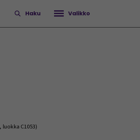
Haku
Valikko
Avaa valikko
i, luokka C1053)