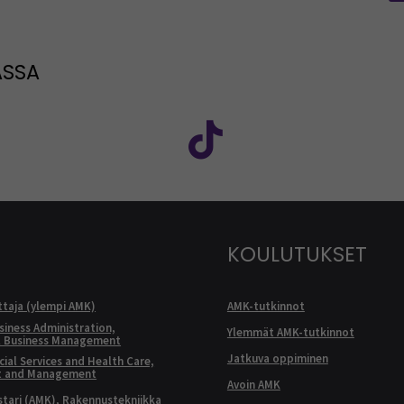
ASSA
: SEAMK - Facebook
euraa meitä sosiaalisessa mediassa: SEAMK - Instagram
Seuraa meitä sosiaal
KOULUTUKSET
ttaja (ylempi AMK)
AMK-tutkinnot
siness Administration,
Ylemmät AMK-tutkinnot
l Business Management
Jatkuva oppiminen
ial Services and Health Care,
t and Management
Avoin AMK
ari (AMK), Rakennustekniikka