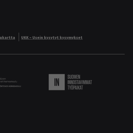
vukartta
UKK – Usein kysytyt kysymykset
Logo
Suomen innostavimmat ty