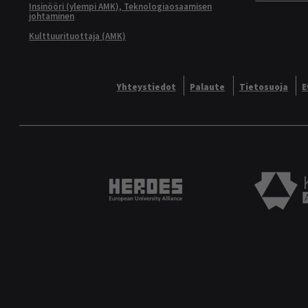
Insinööri (ylempi AMK), Teknologiaosaamisen
johtaminen
Kulttuurituottaja (AMK)
Yhteystiedot
Palaute
Tietosuoja
E
Heroes European University 