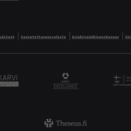
västeet
Saavutettavuusseloste
Asiakirjajulkisuuskuvaus
Si
Alliance logo
Karvi Auditoitu logo
KARVI Excellence logo.
Theseus logo