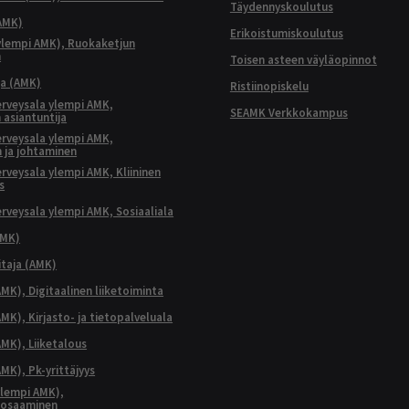
Täydennyskoulutus
AMK)
Erikoistumiskoulutus
ylempi AMK), Ruokaketjun
n
Toisen asteen väyläopinnot
ja (AMK)
Ristiinopiskelu
terveysala ylempi AMK,
SEAMK Verkkokampus
 asiantuntija
terveysala ylempi AMK,
 ja johtaminen
terveysala ylempi AMK, Kliininen
s
terveysala ylempi AMK, Sosiaaliala
AMK)
taja (AMK)
MK), Digitaalinen liiketoiminta
K), Kirjasto- ja tietopalveluala
MK), Liiketalous
MK), Pk-yrittäjyys
lempi AMK),
aosaaminen