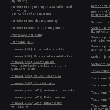
Engineering
Restonomi (
Bachelor of Engineering, Sustainable Food
Processing,
Restonomi (
(ent. Agri-food Engineering)
kehittämine
Bachelor of Health Care, Nursing
Sairaanhoita
Bachelor of Hospitality Management
Sosiaali- ja 
Ikääntymisen
Fysioterapeutti (AMK)
Sosiaali- ja 
Kehittäminen
Geronomi (AMK)
Sosiaali- ja 
Insinööri (AMK), Automaatiotekniikka
asiantuntijuu
Insinööri (AMK), Bio- ja elintarviketekniikka
Sosiaali- ja 
Insinööri (AMK), Konetekniikka,
Sosionomi (
kone- ja tuotantotekniikka tai auto- ja
työkonetekniikka
Terveydenhoi
Insinööri (AMK), Rakennustekniikka
Tradenomi (A
Insinööri (AMK), Tietotekniikka
Tradenomi (AM
Insinööri (ylempi AMK), Automaatiotekniikka
Tradenomi (A
Insinööri (ylempi AMK), Rakentaminen
Tradenomi (A
Insinööri (ylempi AMK), Ruokaketjun
Tradenomi (y
kehittäminen
Liiketoimint