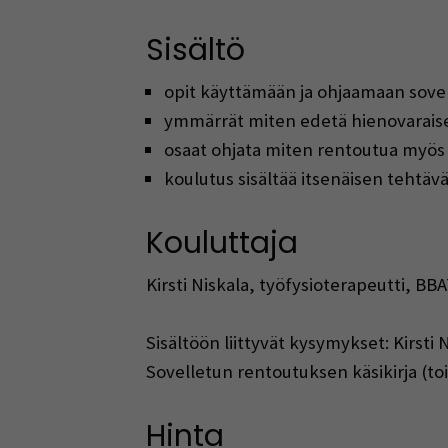
Sisältö
opit käyttämään ja ohjaamaan sove
ymmärrät miten edetä hienovaraise
osaat ohjata miten rentoutua myös h
koulutus sisältää itsenäisen tehtävä
​​Kouluttaja
Kirsti Niskala, työfysioterapeutti, BB
Sisältöön liittyvät kysymykset: Kirsti
Sovelletun rentoutuksen käsikirja (toi
Hinta