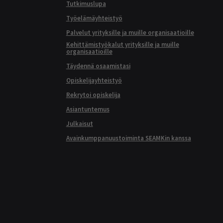
Tutkimuslupa
Työelämäyhteistyö
Palvelut yrityksille ja muille organisaatioille
Kehittämistyökalut yrityksille ja muille
organisaatioille
Täydennä osaamistasi
Opiskelijayhteistyö
Rekrytoi opiskelija
Asiantuntemus
Julkaisut
Avainkumppanuustoiminta SEAMKin kanssa