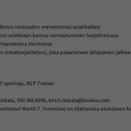
lletun rentouden menetelmää asiakkaillesi
sti asiakkaan kanssa rentoutumisen harjoittelussa
aastavissa tilanteissa
n (omaharjoittelun), joka palautetaan lähipäivien jälkee
AT opettaja, NLP Trainer
 Niskala, 050 566 6598, kirsti.niskala@luukku.com
mittanut Martti T. Tuomisto) on tilattavissa etukäteen ko