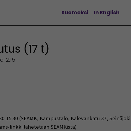
Suomeksi
In English
Vaihda kieltä
tus (17 t)
lo
12:15
o 8.30-15.30 (SEAMK, Kampustalo, Kalevankatu 37, Seinäjok
eams-linkki lähetetään SEAMKista)