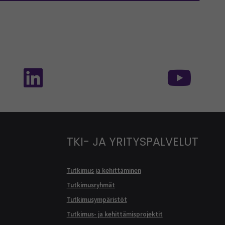
isessa mediassa: SEAMK - TikTok
Seuraa meitä sosiaalisessa mediassa: SEA
Seur
TKI- JA YRITYSPALVELUT
Tutkimus ja kehittäminen
Tutkimusryhmät
Tutkimusympäristöt
Tutkimus- ja kehittämisprojektit