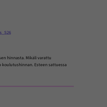
us_S26
n hinnasta. Mikäli varattu
o koulutushinnan. Esteen sattuessa