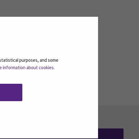
statistical purposes, and some
e information about cookies
.
TILAA UUTISKIRJEITÄMME
(AVAUTUU UUT