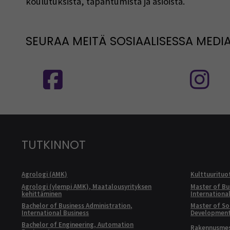
koulutuksista, tapahtumista ja asioista.
SEURAA MEITÄ SOSIAALISESSA MEDI
Seuraa meitä sosiaalisessa mediassa
S
TUTKINNOT
Agrologi (AMK)
Kulttuurituo
Agrologi (ylempi AMK), Maatalousyrityksen
Master of Bu
kehittäminen
Internationa
Bachelor of Business Administration,
Master of Soc
International Business
Developmen
Bachelor of Engineering, Automation
Rakennusmest