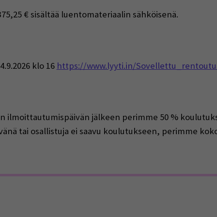
375,25 € sisältää luentomateriaalin sähköisenä.
4.9.2026 klo 16
https://www.lyyti.in/Sovellettu_rentout
n ilmoittautumispäivän jälkeen perimme 50 % koulutukse
änä tai osallistuja ei saavu koulutukseen, perimme kok