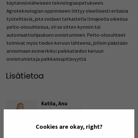
käytännönläheiseen teknologiaopetukseen.
Agroteknologian oppimiseen liittyy oleellisesti erilaisia
työtehtäviä, jota voidaan tarkastella Ilmajoella oikeissa
pelto-olosuhteissa, oli se sitten kynnön tai
automaattiohjauksen onnistuminen. Pelto-olosuhteet
toimivat myös tiedon keruun lähteenä, jolloin päästään
arvioimaan esimerkiksi paikkatiedon keruun
onnistumista ja paikkansapitävyyttä.
Lisätietoa
Katila, Anu
Koulutuspäällikkö
Sähköposti
Cookies are okay, right?
anu.katila@seamk.fi
Puhelin