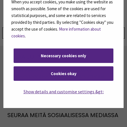
When you accept cookies, you make using the website as
+358408302430
smooth as possible. Some of the cookies are used for
statistical purposes, and some are related to services
provided by third parties. By selecting "Cookies okay" you
accept the use of cookies.
More information about
Jaa:
cookies
.
TILAA UUTISKIRJEITÄMME
Necessary cookies only
SEAMK tuottaa uutiskirjeitä eri aiheista.
Uutiskirjeemme ovat koosteita SEAMKin
Cookies okay
ajankohtaisista koulutuksista, tapahtumista ja
asioista.
Show details and customise settings &gt;
TILAA UUTISKIRJEITÄMME
(AVAUTUU UUT
SEURAA MEITÄ SOSIAALISESSA MEDIASSA
Seuraa meitä sosiaalisessa mediassa: SEAMK
Seuraa meitä sosiaalise
Seu