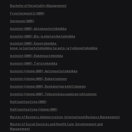
Bachelor of Hospitality Management
Fysioterapeutti (AMK)
Geronomi (AMK)
Insinööri (AMK), Automaatiotekniikka
Insinööri (AMK), Bio- ja elintarviketekniikka
Insinööri (AMK), Konetekniikka,
kone- ja tuotantotekniikka tai auto- ja työkonetekniikka
Insinööri (AMK), Rakennustekniikka
Insinööri (AMK), Tietotekniikka
Insinööri (ylempi AMK), Automaatiotekniikka
Insinööri (ylempi AMK), Rakentaminen
Insinööri (ylempi AMK), Ruokaketjun kehittäminen
Insinööri (ylempi AMK), Teknologiaosaamisen johtaminen
Kulttuurituottaja (AMK)
Kulttuurituottaja (ylempi AMK)
Master of Business Administration, International Business Management
Master of Social Services and Health Care, Development and
Management