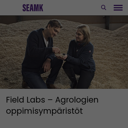
Siirry
sisältöön
Avaa
Field Labs – Agrologien
oppimisympäristöt