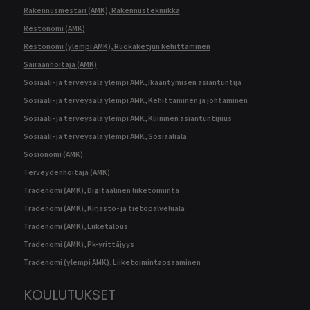
Rakennusmestari (AMK), Rakennustekniikka
Restonomi (AMK)
Restonomi (ylempi AMK), Ruokaketjun kehittäminen
Sairaanhoitaja (AMK)
Sosiaali- ja terveysala ylempi AMK, Ikääntymisen asiantuntija
Sosiaali- ja terveysala ylempi AMK, Kehittäminen ja johtaminen
Sosiaali- ja terveysala ylempi AMK, Kliininen asiantuntijuus
Sosiaali- ja terveysala ylempi AMK, Sosiaaliala
Sosionomi (AMK)
Terveydenhoitaja (AMK)
Tradenomi (AMK), Digitaalinen liiketoiminta
Tradenomi (AMK), Kirjasto- ja tietopalveluala
Tradenomi (AMK), Liiketalous
Tradenomi (AMK), Pk-yrittäjyys
Tradenomi (ylempi AMK), Liiketoimintaosaaminen
KOULUTUKSET