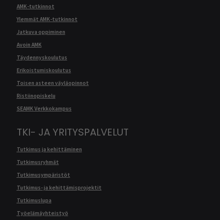
AMK-tutkinnot
Ylemmät AMK-tutkinnot
Jatkuva oppiminen
Avoin AMK
Täydennyskoulutus
Erikoistumiskoulutus
Toisen asteen väyläopinnot
Ristiinopiskelu
SEAMK Verkkokampus
TKI- JA YRITYSPALVELUT
Tutkimus ja kehittäminen
Tutkimusryhmät
Tutkimusympäristöt
Tutkimus- ja kehittämisprojektit
Tutkimuslupa
Työelämäyhteistyö