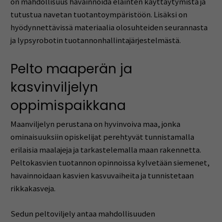
on mahdollisuus havainnoida eläinten käyttäytymistä ja
tutustua navetan tuotantoympäristöön. Lisäksi on
hyödynnettävissä materiaalia olosuhteiden seurannasta
ja lypsyrobotin tuotannonhallintajärjestelmästä
.
Pelto maaperän ja
kasvinviljelyn
oppimispaikkana
Maanviljelyn perustana on hyvinvoiva maa, jonka
ominaisuuksiin opiskelijat perehtyvät tunnistamalla
erilaisia maalajeja ja tarkastelemalla maan rakennetta.
Peltokasvien tuotannon opinnoissa kylvetään siemenet,
havainnoidaan kasvien kasvuvaiheita ja tunnistetaan
rikkakasveja.
Sedun peltoviljely antaa mahdollisuuden