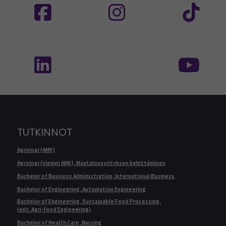
Seuraa meitä sosiaalisessa mediassa: SEAMK 
Seu
TUTKINNOT
Agrologi (AMK)
Agrologi (ylempi AMK), Maatalousyrityksen kehittäminen
Bachelor of Business Administration, International Business
Bachelor of Engineering, Automation Engineering
Bachelor of Engineering, Sustainable Food Processing,
(ent. Agri-food Engineering)
Bachelor of Health Care, Nursing