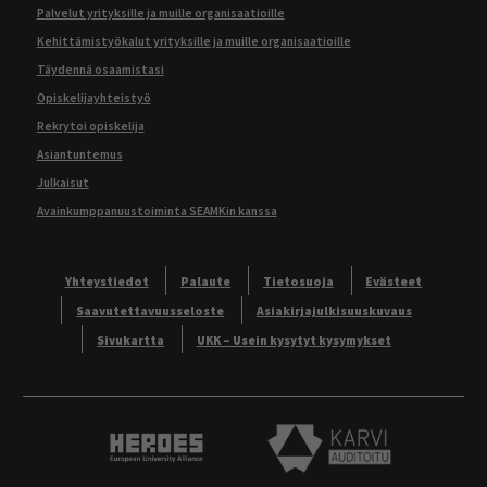
Palvelut yrityksille ja muille organisaatioille
Kehittämistyökalut yrityksille ja muille organisaatioille
Täydennä osaamistasi
Opiskelijayhteistyö
Rekrytoi opiskelija
Asiantuntemus
Julkaisut
Avainkumppanuustoiminta SEAMKin kanssa
Yhteystiedot
Palaute
Tietosuoja
Evästeet
Saavutettavuusseloste
Asiakirjajulkisuuskuvaus
Sivukartta
UKK – Usein kysytyt kysymykset
Heroes European University Alliance logo
Karvi Auditoitu logo