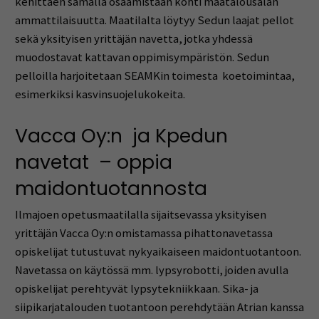
kehittäen samalla osaamistaan kohti maatalousalan
ammattilaisuutta. Maatilalta löytyy Sedun laajat pellot
sekä yksityisen yrittäjän navetta, jotka yhdessä
muodostavat kattavan oppimisympäristön. Sedun
pelloilla harjoitetaan SEAMKin toimesta
koetoimintaa,
esimerkiksi kasvinsuojelukokeita.
Vacca Oy:n ja Kpedun
navetat – oppia
maidontuotannosta
Ilmajoen opetusmaatilalla sijaitsevassa yksityisen
yrittäjän Vacca Oy:n omistamassa pihattonavetassa
opiskelijat tutustuvat nykyaikaiseen maidontuotantoon.
Navetassa on käytössä mm. lypsyrobotti, joiden avulla
opiskelijat perehtyvät lypsytekniikkaan. Sika- ja
siipikarjatalouden tuotantoon perehdytään Atrian kanssa