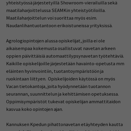
yhteistyössä järjestetyillä Showroom-vierailuilla sekä
maatilaharjoittelussa SEAMKin yhteistyötiloilla.
Maatilaharjoittelun voi suorittaa myös esim.
Naudanlihantuotantoon erikoistuneissa yrityksissä.
Agrologiopintojen alussa opiskelijat, joilla ei ole
aikaisempaa kokemusta osallistuvat navetan arkeen
oppien päivittäisiä automaattilypsynavetan työtehtäviä.
Kaikille opiskelijoille järjestetään havainto-opetusta mm
eläinten hyvinvointiin, tuotantoympäristöön ja
ruokintaan liittyen. Opiskelijoiden käytössä on myös
Vacan tietokantoja, joita hyödynnetään tuotannon
seurannan, suunnittelun ja kehittämisen opetuksessa.
Oppimisympäristöt tukevat opiskelijan ammattitaidon
kasvua koko opintojen ajan.
Kannuksen Kpedun pihattonavetan etäyhteyden kautta