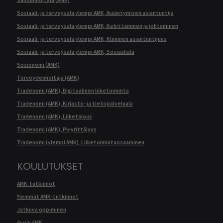
Sairaanhoitaja (AMK)
Sosiaali- ja terveysala ylempi AMK, Ikääntymisen asiantuntija
Sosiaali- ja terveysala ylempi AMK, Kehittäminen ja johtaminen
Sosiaali- ja terveysala ylempi AMK, Kliininen asiantuntijuus
Sosiaali- ja terveysala ylempi AMK, Sosiaaliala
Sosionomi (AMK)
Terveydenhoitaja (AMK)
Tradenomi (AMK), Digitaalinen liiketoiminta
Tradenomi (AMK), Kirjasto- ja tietopalveluala
Tradenomi (AMK), Liiketalous
Tradenomi (AMK), Pk-yrittäjyys
Tradenomi (ylempi AMK), Liiketoimintaosaaminen
KOULUTUKSET
AMK-tutkinnot
Ylemmät AMK-tutkinnot
Jatkuva oppiminen
Avoin AMK