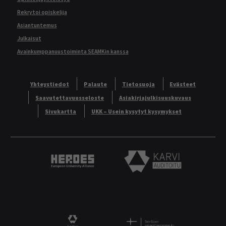
Rekrytoi opiskelija
Asiantuntemus
Julkaisut
Avainkumppanuustoiminta SEAMKin kanssa
Yhteystiedot
Palaute
Tietosuoja
Evästeet
Saavutettavuusseloste
Asiakirjajulkisuuskuvaus
Sivukartta
UKK – Usein kysytyt kysymykset
Heroes European University Alliance logo
Karvi Auditoitu logo