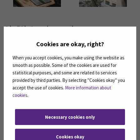
Kuva
Kuva
Lisätietoa kone- ja
tuotantotekniikan
Cookies are okay, right?
laboratoriosta
When you accept cookies, you make using the website as
smooth as possible. Some of the cookies are used for
statistical purposes, and some are related to services
Perälä, Janne
provided by third parties. By selecting "Cookies okay" you
Laboratorioinsinööri
accept the use of cookies.
More information about
Sähköposti
cookies
.
janne.perala@seamk.fi
Puhelin
+358407665996
Necessary cookies only
Cookies okay