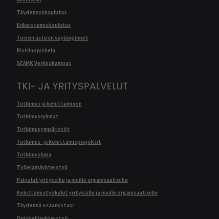
Täydennyskoulutus
Erikoistumiskoulutus
Toisen asteen väyläopinnot
Ristiinopiskelu
SEAMK Verkkokampus
TKI- JA YRITYSPALVELUT
Tutkimus ja kehittäminen
Tutkimusryhmät
Tutkimusympäristöt
Tutkimus- ja kehittämisprojektit
Tutkimuslupa
Työelämäyhteistyö
Palvelut yrityksille ja muille organisaatioille
Kehittämistyökalut yrityksille ja muille organisaatioille
Täydennä osaamistasi
Opiskelijayhteistyö