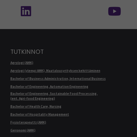
Seuraa meitä sosiaalisessa mediassa: SEAMK 
Seu
TUTKINNOT
Agrologi (AMK)
Agrologi (ylempi AMK), Maatalousyrityksen kehittäminen
Bachelor of Business Administration, International Business
Bachelor of Engineering, Automation Engineering
Bachelor of Engineering, Sustainable Food Processing,
(ent. Agri-food Engineering)
Bachelor of Health Care, Nursing
Bachelor of Hospitality Management
Fysioterapeutti (AMK)
Geronomi (AMK)