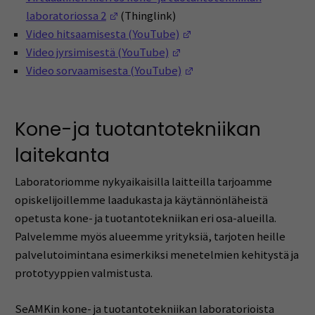
(Avautuu uuteen ikkunaan)
laboratoriossa 2
(Thinglink)
(Avautuu uuteen ikkuna
Video hitsaamisesta (YouTube)
(Avautuu uuteen ikkunaan
Video jyrsimisestä (YouTube)
(Avautuu uuteen ikkuna
Video sorvaamisesta (YouTube)
Kone-ja tuotantotekniikan
laitekanta
Laboratoriomme nykyaikaisilla laitteilla tarjoamme
opiskelijoillemme laadukasta ja käytännönläheistä
opetusta kone- ja tuotantotekniikan eri osa-alueilla.
Palvelemme myös alueemme yrityksiä, tarjoten heille
palvelutoimintana esimerkiksi menetelmien kehitystä ja
prototyyppien valmistusta.
SeAMKin kone- ja tuotantotekniikan laboratorioista