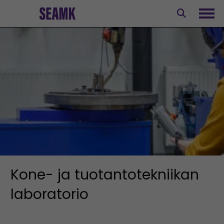
Siirry
sisältöön
Avaa
Kone- ja tuotantotekniikan
laboratorio