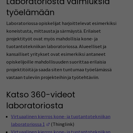
Laboratoriosta valmiuksia
työelämään
Laboratoriossa opiskelijat harjoittelevat esimerkiksi
koneistusta, mittausta ja särmäystä. Erilaiset
projektityöt ovat myös mahdollisia kone- ja
tuotantotekniikan laboratoriossa. Alueelliset ja
kansalliset yritykset ovat esimerkiksi antaneet
opiskelijoille mahdollisuuden suorittaa erilaisia
projektitöitä ja saada siten tuntumaa työelämässä
vastaan tuleviin projekteihin ja työtehtäviin.
Katso 360-videot
laboratoriosta
Virtuaalinen kierros kone- ja tuotantotekniikan
(Avautuu uuteen ikkunaan)
laboratoriossa 1
(Thinglink)
Virtuaalinen kierros kone- ja tuotantotekniikan