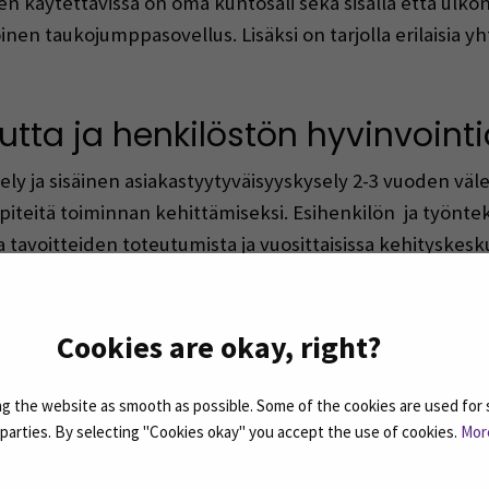
iden käytettävissä on oma kuntosali sekä sisällä että ulk
öinen taukojumppasovellus. Lisäksi on tarjolla erilaisia
utta ja henkilöstön hyvinvoint
y ja sisäinen asiakastyytyväisyyskysely 2-3 vuoden välei
iteitä toiminnan kehittämiseksi. Esihenkilön ja työnteki
tavoitteiden toteutumista ja vuosittaisissa kehityskesku
lille.
aan kattavasti ja tapaturma- ja vaaratilanneilmoitukset 
Cookies are okay, right?
tilanteita.
 the website as smooth as possible. Some of the cookies are used for 
nkilötyötä tuetaan
d parties. By selecting "Cookies okay" you accept the use of cookies.
Mor
työtä mm. esihenkilöille suunnatuilla koulutuksilla. V