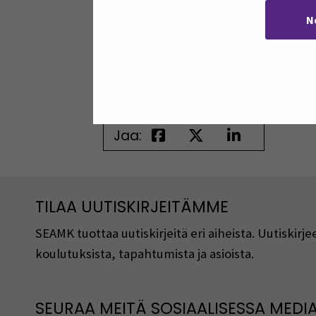
tarjoavat esihenkilöiden kahvitilaisuu
N
Hyvinvointia tuetaan lisäksi yhtenäis
psykososiaalinen kuormittuminen, fyy
Jaa:
TILAA UUTISKIRJEITÄMME
SEAMK tuottaa uutiskirjeitä eri aiheista. Uutiski
koulutuksista, tapahtumista ja asioista.
SEURAA MEITÄ SOSIAALISESSA MEDI