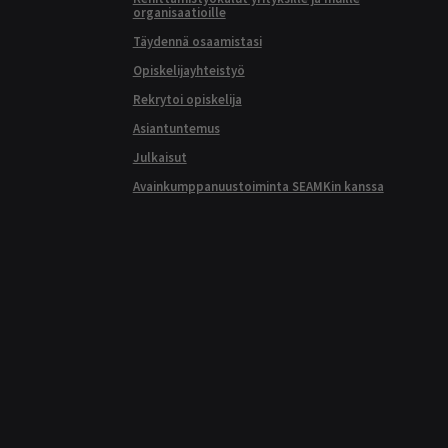
organisaatioille
Täydennä osaamistasi
Opiskelijayhteistyö
Rekrytoi opiskelija
Asiantuntemus
Julkaisut
Avainkumppanuustoiminta SEAMKin kanssa