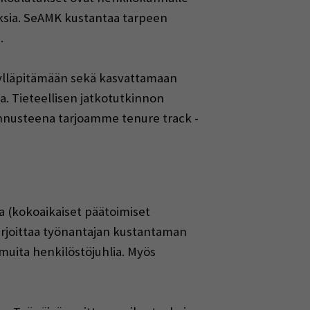
sia. SeAMK kustantaa tarpeen
.
le ylläpitämään sekä kasvattamaan
a. Tieteellisen jatkotutkinnon
annusteena tarjoamme tenure track -
a (kokoaikaiset päätoimiset
harjoittaa työnantajan kustantaman
muita henkilöstöjuhlia. Myös