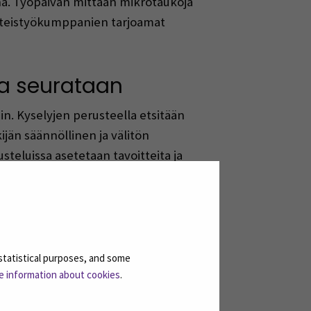
ona. Työpäivän mittaan mikrotaukoja
 yhteistyökumppanien tarjoamat
ia seurataan
n. Kyselyjen perusteella etsitään
jän säännöllinen ja välitön
steluissa asetetaan tavoitteita ja
tutkitaan. Näin pystytään myös
statistical purposes, and some
e information about cookies
.
apaamuotoisempaa osaamisen jakamista