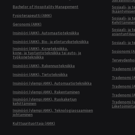
Sairaanhoita
Bachelor of Hospitality Management
Sosiaali- ja 
Ikääntymisen
Fysioterapeutti (AMK)
Sosiaali- ja 
Kehittäminen
Geronomi (AMK)
Sosiaali- ja 
Insinööri (AMK), Automaatiotekniikka
asiantuntijuu
Insinööri (AMK), Bio- ja elintarviketekniikka
Sosiaali- ja 
Insinööri (AMK), Konetekniikka,
Sosionomi (
kone- ja tuotantotekniikka tai auto- ja
työkonetekniikka
Terveydenhoi
Insinööri (AMK), Rakennustekniikka
Tradenomi (A
Insinööri (AMK), Tietotekniikka
Tradenomi (AM
Insinööri (ylempi AMK), Automaatiotekniikka
Tradenomi (A
Insinööri (ylempi AMK), Rakentaminen
Tradenomi (A
Insinööri (ylempi AMK), Ruokaketjun
Tradenomi (y
kehittäminen
Liiketoimint
Insinööri (ylempi AMK), Teknologiaosaamisen
johtaminen
Kulttuurituottaja (AMK)