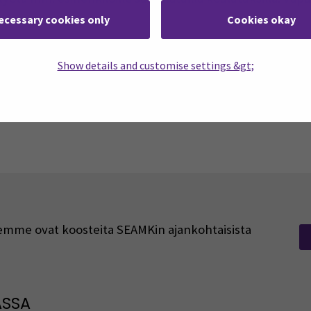
det.
ecessary cookies only
Cookies okay
illä SeAMK-tason ohjeistuksilla ja toimintamalleilla (mm
Show details and customise settings &gt;
sisen väkivallan ja huonon kohtelun estäminen ja päihd
rjeemme ovat koosteita SEAMKin ajankohtaisista
ASSA