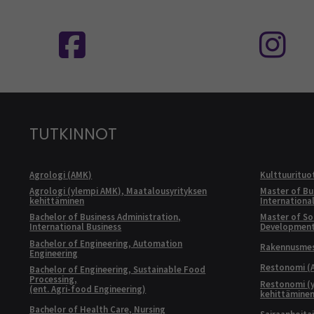
Seuraa meitä sosiaalisessa mediassa
S
TUTKINNOT
Agrologi (AMK)
Kulttuurituo
Agrologi (ylempi AMK), Maatalousyrityksen
Master of Bu
kehittäminen
Internationa
Bachelor of Business Administration,
Master of Soc
International Business
Developmen
Bachelor of Engineering, Automation
Rakennusmest
Engineering
Restonomi (
Bachelor of Engineering, Sustainable Food
Processing,
Restonomi (
(ent. Agri-food Engineering)
kehittämine
Bachelor of Health Care, Nursing