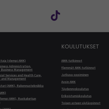
: SEAMK - Facebook
euraa meitä sosiaalisessa mediassa: SEAMK - Instagram
Seuraa meitä sosiaal
KOULUTUKSET
ttaja (ylempi AMK)
AMK-tutkinnot
siness Administration,
Ylemmät AMK-tutkinnot
l Business Management
Jatkuva oppiminen
ial Services and Health Care,
t and Management
Avoin AMK
ari (AMK), Rakennustekniikka
Täydennyskoulutus
AMK)
Erikoistumiskoulutus
ylempi AMK), Ruokaketjun
n
Toisen asteen väyläopinnot