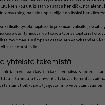
tuksen koulutuksista voit saada henkilökunta-alennuk
topsykologi palvelee opiskelijoiden lisäksi henkilöstöä
lkallisille työelämäjaksoille ja kansainvälisille jaksoil
sseissa esiintymiseen voit saada työnantajalta rahoitust
allista työlomaa. Uusimpana osaamisen vahvistamisen k
lle asiantuntijoille.
 ja yhteistä tekemistä
oimintaan voidaan käyttää kaksi työpäivää vuoden aikan
kulttuuri- tai muuta hyvinvointia tukevaa toimintaa voit 
kustantamat pikkujoulut järjestämme vuosittain, samoin 