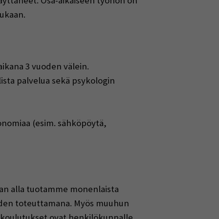
 täyttäneet. Osa-aikaiseen työhön on
mukaan.
aikana 3 vuoden välein.
ista palvelua sekä psykologin
gonomiaa (esim. sähköpöytä,
an alla tuotamme monenlaista
oiden toteuttamana. Myös muuhun
 koulutukset ovat henkilökunnalle