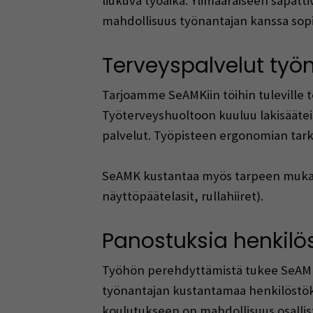
liukuva työaika. Ylimääräiseen sapatti
mahdollisuus työnantajan kanssa sop
Terveyspalvelut työ
Tarjoamme SeAMKiin töihin tuleville 
Työterveyshuoltoon kuuluu lakisäätei
palvelut. Työpisteen ergonomian tarki
SeAMK kustantaa myös tarpeen mukaisi
näyttöpäätelasit, rullahiiret).
Panostuksia henkil
Työhön perehdyttämistä tukee SeAMK
työnantajan kustantamaa henkilöstök
koulutukseen on mahdollisuus osalli