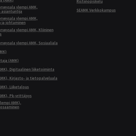
ja (AMK)
Ristiinopiskelu
terveysala ylempi AMK,
SEAMK Verkkokampus
 asiantuntija
terveysala ylempi AMK,
 ja johtaminen
terveysala ylempi AMK, Kliininen
s
terveysala ylempi AMK, Sosiaaliala
AMK)
taja (AMK)
MK), Digitaalinen liiketoiminta
K), Kirjasto- ja tietopalveluala
MK), Liiketalous
MK), Pk-yrittäjyys
lempi AMK),
aosaaminen