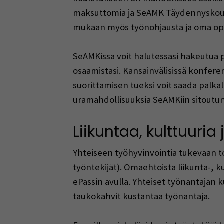
maksuttomia ja SeAMK Täydennyskoulu
mukaan myös työnohjausta ja oma opin
SeAMKissa voit halutessasi hakeutua pa
osaamistasi. Kansainvälisissä konferen
suorittamisen tueksi voit saada palk
uramahdollisuuksia SeAMKiin sitoutunei
Liikuntaa, kulttuuria
Yhteiseen työhyvinvointia tukevaan t
työntekijät). Omaehtoista liikunta-, 
ePassin avulla. Yhteiset työnantajan 
taukokahvit kustantaa työnantaja.