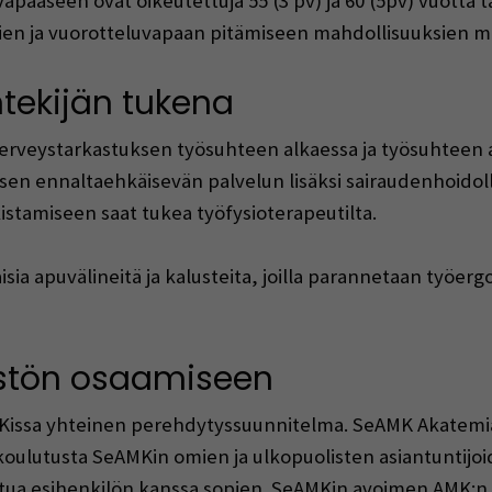
vapaaseen ovat oikeutettuja 55 (3 pv) ja 60 (5pv) vuotta
ien ja vuorotteluvapaan pitämiseen mahdollisuuksien 
ntekijän tukena
terveystarkastuksen työsuhteen alkaessa ja työsuhteen 
sen ennaltaehkäisevän palvelun lisäksi sairaudenhoidoll
stamiseen saat tukea työfysioterapeutilta.
a apuvälineitä ja kalusteita, joilla parannetaan työer
östön osaamiseen
issa yhteinen perehdytyssuunnitelma. SeAMK Akatemi
oulutusta SeAMKin omien ja ulkopuolisten asiantuntij
stua esihenkilön kanssa sopien. SeAMKin avoimen AMK:n