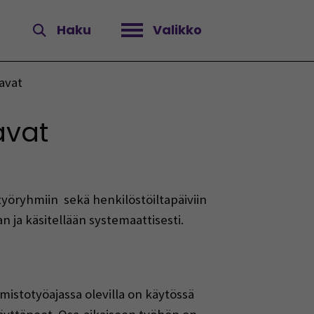
Haku
Valikko
Avaa valikko
avat
avat
työryhmiin sekä henkilöstöiltapäiviin
an ja käsitellään systemaattisesti.
istotyöajassa olevilla on käytössä