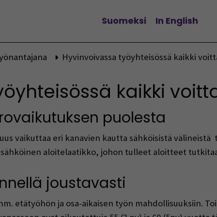
Suomeksi
In English
Vaihda kieltä
yönantajana
Hyvinvoivassa työyhteisössä kaikki voitt
öyhteisössä kaikki voitt
rovaikutuksen puolesta
us vaikuttaa eri kanavien kautta sähköisistä välineistä 
 sähköinen aloitelaatikko, johon tulleet aloitteet tutkita
nnellä joustavasti
. etätyöhön ja osa-aikaisen työn mahdollisuuksiin. Toim