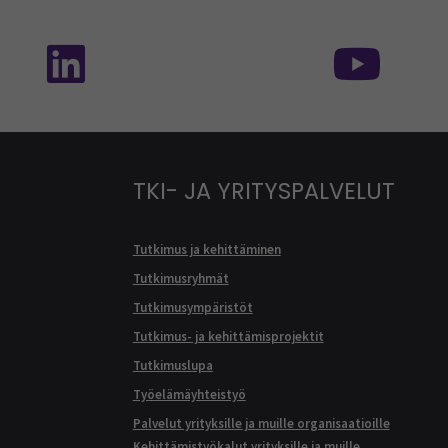
isessa mediassa: SEAMK - TikTok
Seuraa meitä sosiaalisessa mediassa: SEA
Seur
TKI- JA YRITYSPALVELUT
Tutkimus ja kehittäminen
Tutkimusryhmät
Tutkimusympäristöt
Tutkimus- ja kehittämisprojektit
Tutkimuslupa
Työelämäyhteistyö
Palvelut yrityksille ja muille organisaatioille
Kehittämistyökalut yrityksille ja muille