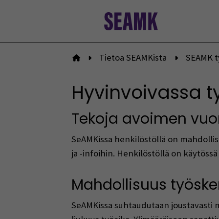
Siirry
sisältöön
Tietoa SEAMKista
SEAMK t
Etusivulle
Hyvinvoivassa ty
Tekoja avoimen vuo
SeAMKissa henkilöstöllä on mahdollisu
ja -infoihin. Henkilöstöllä on käytössä
Mahdollisuus työske
SeAMKissa suhtaudutaan joustavasti mm