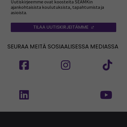
Uutiskirjeemme ovat koosteita SEAMKin
ajankohtaisista koulutuksista, tapahtumista ja
asioista.
TILAA UUTISKIRJEITÄMME
(AVAUTUU UUT
SEURAA MEITÄ SOSIAALISESSA MEDIASSA
Seuraa meitä sosiaalisessa mediassa: SEAMK
Seuraa meitä sosiaalise
Seu
Seuraa meitä sosiaalisessa mediassa: SEAMK 
Seu