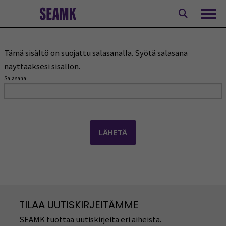
Siirry
sisältöön
Avaa
Tämä sisältö on suojattu salasanalla. Syötä salasana
näyttääksesi sisällön.
Salasana:
TILAA UUTISKIRJEITÄMME
SEAMK tuottaa uutiskirjeitä eri aiheista.