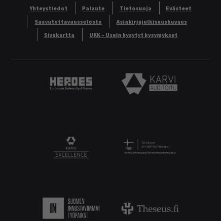
Yhteystiedot
Palaute
Tietosuoja
Evästeet
Saavutettavuusseloste
Asiakirjajulkisuuskuvaus
Sivukartta
UKK – Usein kysytyt kysymykset
Heroes European University Alliance logo
Karvi Auditoitu logo
Logo
KARVI Excellence logo.
Suomen innostavimmat työpaikat.
Theseus logo