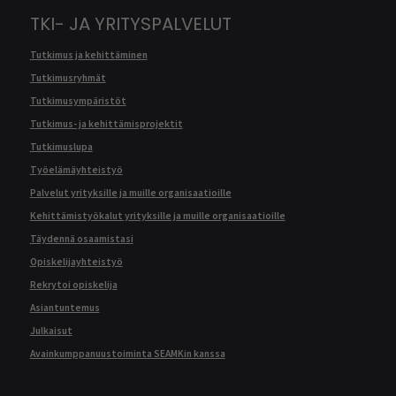
TKI- JA YRITYSPALVELUT
Tutkimus ja kehittäminen
Tutkimusryhmät
Tutkimusympäristöt
Tutkimus- ja kehittämisprojektit
Tutkimuslupa
Työelämäyhteistyö
Palvelut yrityksille ja muille organisaatioille
Kehittämistyökalut yrityksille ja muille organisaatioille
Täydennä osaamistasi
Opiskelijayhteistyö
Rekrytoi opiskelija
Asiantuntemus
Julkaisut
Avainkumppanuustoiminta SEAMKin kanssa