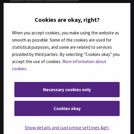
Insinööri (ylempi AMK), Rakentaminen
Insinööri (ylempi AMK), Ruokaketjun kehittäminen
Cookies are okay, right?
Insinööri (ylempi AMK), Teknologiaosaamisen johtaminen
Kulttuurituottaja (AMK)
When you accept cookies, you make using the website as
Kulttuurituottaja (ylempi AMK)
smooth as possible. Some of the cookies are used for
Master of Business Administration, International Business Management
statistical purposes, and some are related to services
Master of Social Services and Health Care, Development and
provided by third parties. By selecting "Cookies okay" you
Management
accept the use of cookies.
More information about
Rakennusmestari (AMK), Rakennustekniikka
cookies
.
Restonomi (AMK)
Restonomi (ylempi AMK), Ruokaketjun kehittäminen
Necessary cookies only
Sairaanhoitaja (AMK)
Sosiaali- ja terveysala ylempi AMK, Ikääntymisen asiantuntija
Sosiaali- ja terveysala ylempi AMK, Kehittäminen ja johtaminen
Cookies okay
Sosiaali- ja terveysala ylempi AMK, Kliininen asiantuntijuus
Sosiaali- ja terveysala ylempi AMK, Sosiaaliala
Show details and customise settings &gt;
Sosionomi (AMK)