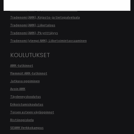
Terveydenhoitaja (AMK)
Tradenomi (AMK), Digitaalinen liiketoiminta
Tradenomi (AMK), Kirjasto- ja tietopalveluala
Tradenomi (AMK), Liiketalous
Tradenomi (AMK), Pk-yrittäjyys
Tradenomi (ylempi AMK), Liiketoimintaosaaminen
KOULUTUKSET
AMK-tutkinnot
Ylemmät AMK-tutkinnot
Jatkuva oppiminen
Avoin AMK
Täydennyskoulutus
Erikoistumiskoulutus
Toisen asteen väyläopinnot
Ristiinopiskelu
SEAMK Verkkokampus