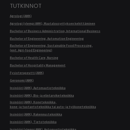
TUTKINNOT
Agrologi (AMK)
Agrologi (ylempi AMK), Maatalousyrityksen kehittäminen
Bachelor of Business Administration, International Business
Bachelor of Engineering, Automation Engineering
Bachelor of Engineering, Sustainable Food Processing,
(ent. Agri-food Engineering)
Bachelor of Health Care, Nursing
Bachelor of Hospitality Management
Fysioterapeutti (AMK)
Geronomi (AMK)
Insinööri (AMK), Automaatiotekniikka
Insinööri (AMK), Bio- ja elintarviketekniikka
Insinööri (AMK), Konetekniikka,
kone- ja tuotantotekniikka tai auto- ja työkonetekniikka
Insinööri (AMK), Rakennustekniikka
Insinööri (AMK), Tietotekniikka
Insinööri (ylempi AMK), Automaatiotekniikka