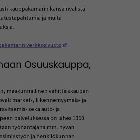
jasti kauppakamarin kansainvälistä
utustapahtumia ja muita
uksia.
(Avautuu uuteen ikkunaan)
pakamarin verkkosivusto
maan Osuuskauppa,
n, maakunnallinen vähittäiskaupan
vat: market-, liikennemyymälä- ja
ravitsemis- sekä auto- ja
peen palveluksessa on lähes 1300
etaan työnantajana mm. hyvän
 esimiestyön ja henkilökunnan