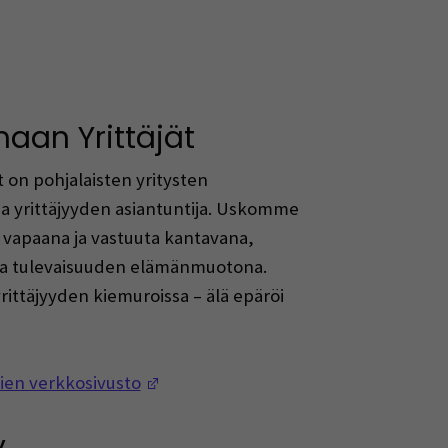
(Avautuu uuteen ikkunaan)
aan Yrittäjät
 on pohjalaisten yritysten
ja yrittäjyyden asiantuntija. Uskomme
n vapaana ja vastuuta kantavana,
 ja tulevaisuuden elämänmuotona.
rittäjyyden kiemuroissa – älä epäröi
(Avautuu uuteen ikkunaan)
jien verkkosivusto
y