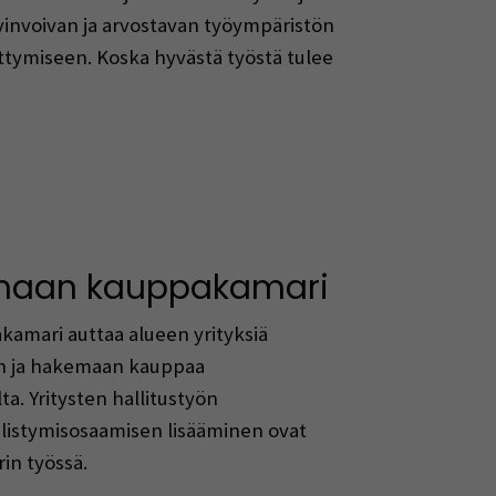
vinvoivan ja arvostavan työympäristön
tymiseen. Koska hyvästä työstä tulee
Avautuu uuteen ikkunaan)
maan kauppakamari
amari auttaa alueen yrityksiä
 ja hakemaan kauppaa
ta. Yritysten hallitustyön
listymisosaamisen lisääminen ovat
in työssä.