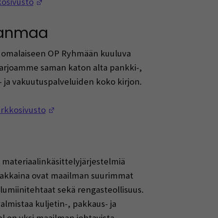
(Avautuu uuteen ikkunaan)
osivusto
janmaa
uomalaiseen OP Ryhmään kuuluva
Tarjoamme saman katon alta pankki-,
ys- ja vakuutuspalveluiden koko kirjon.
(Avautuu uuteen ikkunaan)
rkkosivusto
materiaalinkäsittelyjärjestelmiä
asiakkaina ovat maailman suurimmat
a alumiinitehtaat sekä rengasteollisuus.
almistaa kuljetin-, pakkaus- ja
l on yksi maailman johtavista