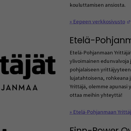
kouluttamisen ansiosta.
» Eepeen verkkosivusto
Etelä-Pohjanm
Etelä-Pohjanmaan Yrittäjät
ylivoimainen edunvalvoja 
pohjalaiseen yrittäjyytee
lujatahtoisena, rohkeana
Yrittäjä, olemme apunasi y
ottaa meihin yhteyttä!
» Etelä-Pohjanmaan Yrittä
Finn-Power O