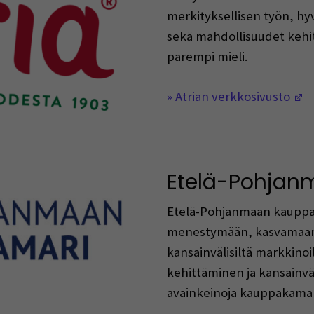
merkityksellisen työn, hy
sekä mahdollisuudet kehit
parempi mieli.
(
» Atrian verkkosivusto
Etelä-Pohjan
Etelä-Pohjanmaan kauppak
menestymään, kasvamaan
kansainvälisiltä markkinoil
kehittäminen ja kansainvä
avainkeinoja kauppakamar