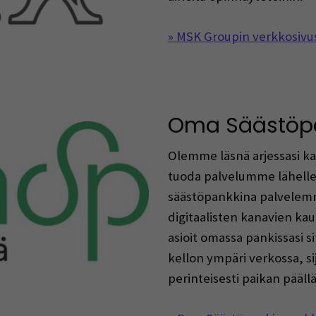
» MSK Groupin verkkosivu
Oma Säästöp
Olemme läsnä arjessasi ka
tuoda palvelumme lähell
säästöpankkina palvelemm
digitaalisten kanavien k
asioit omassa pankissasi si
kellon ympäri verkossa, sij
perinteisesti paikan pääll