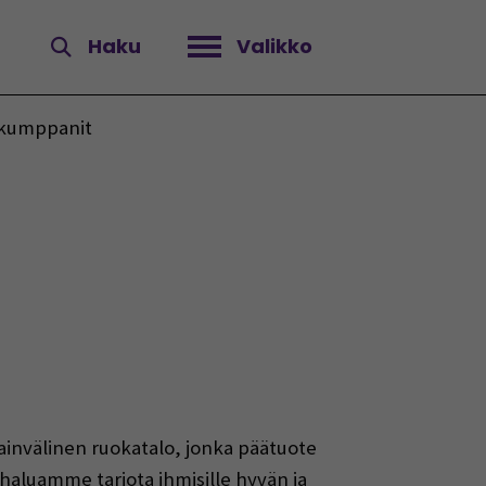
Haku
Valikko
Avaa valikko
nkumppanit
sainvälinen ruokatalo, jonka päätuote
 haluamme tarjota ihmisille hyvän ja