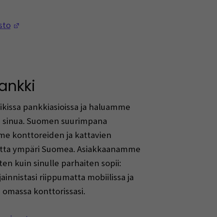
(Avautuu uuteen ikkunaan)
sto
ankki
ikissa pankkiasioissa ja haluamme
e sinua. Suomen suurimpana
e konttoreiden ja kattavien
autta ympäri Suomea. Asiakkaanamme
ten kuin sinulle parhaiten sopii:
ainnistasi riippumatta mobiilissa ja
ä omassa konttorissasi.