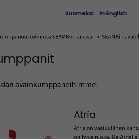
Suomeksi
In English
Vaihda kieltä
kumppanuustoiminta SEAMKin kanssa
SEAMKin avai
kumppanit
eidän avainkumppaneihimme.
Atria
Atria on vastuullinen kan
on hyvä ruoka. Me Atrialla