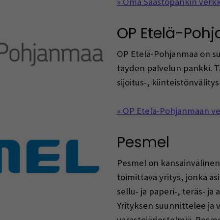
» Oma Säästöpankin verkk
OP Etelä-Poh
OP Etelä-Pohjanmaa on s
täyden palvelun pankki. 
sijoitus-, kiinteistönvälit
» OP Etelä-Pohjanmaan ve
Pesmel
Pesmel on kansainvälinen 
toimittava yritys, jonka 
sellu- ja paperi-, teräs- j
Yrityksen suunnittelee ja v
varastojärjestelmiä. Pesme