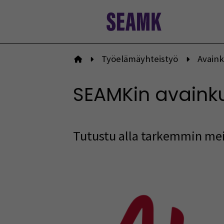
Siirry
sisältöön
Työelämäyhteistyö
Avain
Etusivulle
SEAMKin avain
Tutustu alla tarkemmin m