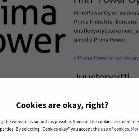
Finn-Power Oy on suomala
Prima Industrie -konserni
ohutlevyntyöstökoneet ja
nimellä Prima Power.
» Prima Powerin verkkosi
Juustoportti
Juustoportti on kasvanut 
henkilöä työllistäväksi pe
Cookies are okay, right?
meijeri- ja juustolatoimin
Jalasjärvellä, Mäntsälässä,
 the website as smooth as possible. Some of the cookies are used for 
sekä ruokatuotteita valmis
d parties. By selecting "Cookies okay" you accept the use of cookies.
Mor
Jalasjärven meijeritiellä v