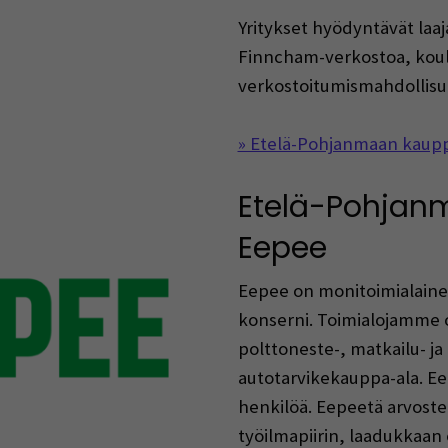
Yritykset hyödyntävät laa
Finncham-verkostoa, koul
verkostoitumismahdollisu
» Etelä-Pohjanmaan kaup
Etelä-Pohjan
Eepee
Eepee on monitoimialaine
konserni. Toimialojamme o
polttoneste-, matkailu- ja 
autotarvikekauppa-ala. Ee
henkilöä. Eepeetä arvost
työilmapiirin, laadukkaan