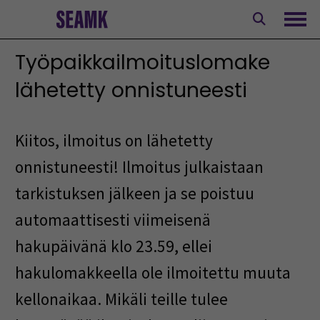
Siirry
sisältöön
Avaa
Työpaikkailmoituslomake
lähetetty onnistuneesti
Kiitos, ilmoitus on lähetetty
onnistuneesti! Ilmoitus julkaistaan
tarkistuksen jälkeen ja se poistuu
automaattisesti viimeisenä
hakupäivänä klo 23.59, ellei
hakulomakkeella ole ilmoitettu muuta
kellonaikaa. Mikäli teille tulee