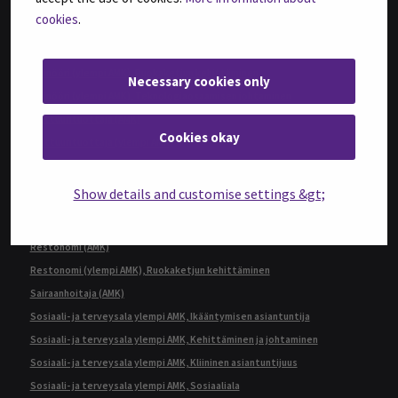
Insinööri (AMK), Tietotekniikka
cookies
.
Insinööri (ylempi AMK), Automaatiotekniikka
Insinööri (ylempi AMK), Rakentaminen
Insinööri (ylempi AMK), Ruokaketjun kehittäminen
Necessary cookies only
Insinööri (ylempi AMK), Teknologiaosaamisen johtaminen
Kulttuurituottaja (AMK)
Cookies okay
Kulttuurituottaja (ylempi AMK)
Master of Business Administration, International Business Management
Master of Social Services and Health Care, Development and
Show details and customise settings &gt;
Management
Rakennusmestari (AMK), Rakennustekniikka
Restonomi (AMK)
Restonomi (ylempi AMK), Ruokaketjun kehittäminen
Sairaanhoitaja (AMK)
Sosiaali- ja terveysala ylempi AMK, Ikääntymisen asiantuntija
Sosiaali- ja terveysala ylempi AMK, Kehittäminen ja johtaminen
Sosiaali- ja terveysala ylempi AMK, Kliininen asiantuntijuus
Sosiaali- ja terveysala ylempi AMK, Sosiaaliala