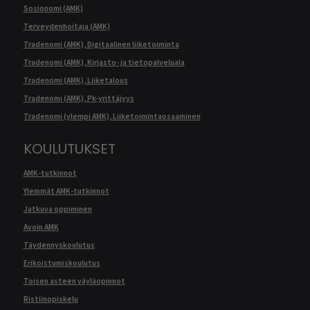
Sosionomi (AMK)
Terveydenhoitaja (AMK)
Tradenomi (AMK), Digitaalinen liiketoiminta
Tradenomi (AMK), Kirjasto- ja tietopalveluala
Tradenomi (AMK), Liiketalous
Tradenomi (AMK), Pk-yrittäjyys
Tradenomi (ylempi AMK), Liiketoimintaosaaminen
KOULUTUKSET
AMK-tutkinnot
Ylemmät AMK-tutkinnot
Jatkuva oppiminen
Avoin AMK
Täydennyskoulutus
Erikoistumiskoulutus
Toisen asteen väyläopinnot
Ristiinopiskelu