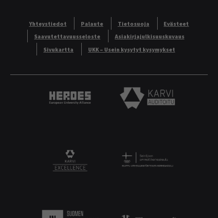
Yhteystiedot
Palaute
Tietosuoja
Evästeet
Saavutettavuusseloste
Asiakirjajulkisuuskuvaus
Sivukartta
UKK – Usein kysytyt kysymykset
Heroes European University Alliance logo
Karvi Auditoitu logo
Logo
KARVI Excellence logo.