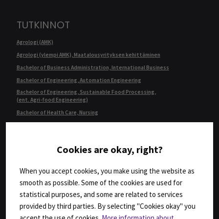
TUTKINNOT
Agrologi (AMK)
Agrologi (ylempi AMK), Maatalousyrityksen kehittäminen
Bachelor of Business Administration, International Business
Bachelor of Engineering, Automation Engineering
Bachelor of Engineering, Sustainable Food Processing,
(ent. Agri-food Engineering)
Bachelor of Health Care, Nursing
Bachelor of Hospitality Management
Fysioterapeutti (AMK)
Cookies are okay, right?
Geronomi (AMK)
Insinööri (AMK), Automaatiotekniikka
When you accept cookies, you make using the website as
Insinööri (AMK), Bio- ja elintarviketekniikka
smooth as possible. Some of the cookies are used for
Insinööri (AMK), Konetekniikka,
statistical purposes, and some are related to services
kone- ja tuotantotekniikka tai auto- ja työkonetekniikka
provided by third parties. By selecting "Cookies okay" you
Insinööri (AMK), Rakennustekniikka
accept the use of cookies.
More information about