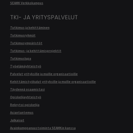
SEAMK Verkkokampus
TKI- JA YRITYSPALVELUT
Tutkimus ja kehittäminen
Tutkimusryhmät
Tutkimusympäristöt
Tutkimus- ja kehittämisprojektit
Tutkimuslupa
Työelämäyhteistyö
Palvelut yrityksille ja muille organisaatioille
Kehittämistyökalut yrityksille ja muille organisaatioille
Täydennä osaamistasi
Opiskelijayhteistyö
Rekrytoi opiskelija
Asiantuntemus
Julkaisut
Avainkumppanuustoiminta SEAMKin kanssa