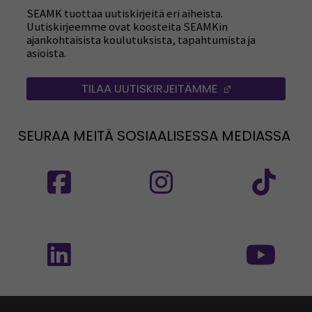
SEAMK tuottaa uutiskirjeitä eri aiheista.
Uutiskirjeemme ovat koosteita SEAMKin
ajankohtaisista koulutuksista, tapahtumista ja
asioista.
TILAA UUTISKIRJEITÄMME
(AVAUTUU UUT
SEURAA MEITÄ SOSIAALISESSA MEDIASSA
Seuraa meitä sosiaalisessa mediassa: SEAMK
Seuraa meitä sosiaalise
Seu
Seuraa meitä sosiaalisessa mediassa: SEAMK 
Seu