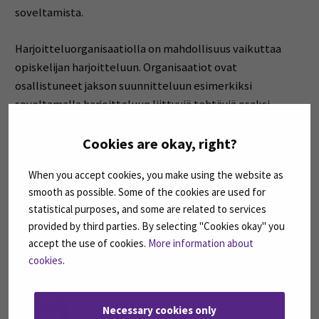
soveltamista.
Harjoitteluorganisaatiolla on mahdollisuus vaikuttaa
opiskelijan harjoitteluun. Organisaatiot ovat
osallistuneet jakson suunnitteluun esimerkiksi
soveltamalla harjoitteluun liittyviä tehtäviä osaksi
organisaation toimintaa. Usein yhteistyötä opiskelijan ja
organisaation välillä on myös jatkettu opinnäytetyön tai
Cookies are okay, right?
projektin merkeissä.
When you accept cookies, you make using the website as
smooth as possible. Some of the cookies are used for
Lisätietoja fysioterapeuttien
statistical purposes, and some are related to services
harjoittelusta
provided by third parties. By selecting "Cookies okay" you
accept the use of cookies.
More information about
cookies
.
Haapala, Pia
Lehtori, koulutuspäällikkö
Necessary cookies only