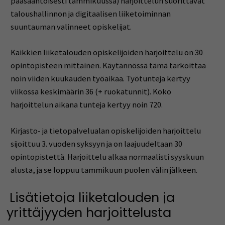
pääsääntöisesti tammikuussa) harjoittelun suorittavat
taloushallinnon ja digitaalisen liiketoiminnan
suuntauman valinneet opiskelijat.
Kaikkien liiketalouden opiskelijoiden harjoittelu on 30
opintopisteen mittainen. Käytännössä tämä tarkoittaa
noin viiden kuukauden työaikaa. Työtunteja kertyy
viikossa keskimäärin 36 (+ ruokatunnit). Koko
harjoittelun aikana tunteja kertyy noin 720.
Kirjasto- ja tietopalvelualan opiskelijoiden harjoittelu
sijoittuu 3. vuoden syksyyn ja on laajuudeltaan 30
opintopistettä. Harjoittelu alkaa normaalisti syyskuun
alusta, ja se loppuu tammikuun puolen välin jälkeen.
Lisätietoja liiketalouden ja
yrittäjyyden harjoittelusta