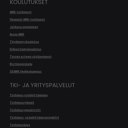
KOULUTUKSET
AMK-tutkinnot
Ylemmät AMK-tutkinnot
Jatkuva oppiminen
Avoin AMK
Täydennyskoulutus
Erikoistumiskoulutus
Toisen asteen väyläopinnot
Ristiinopiskelu
SEAMK Verkkokampus
TKI- JA YRITYSPALVELUT
Tutkimus ja kehittäminen
Tutkimusryhmät
Tutkimusympäristöt
Tutkimus- ja kehittämisprojektit
Tutkimuslupa