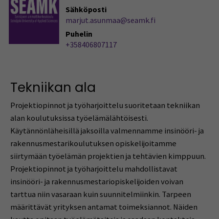
Sähköposti
marjut.asunmaa@seamk.fi
Puhelin
+358406807117
Tekniikan ala
Projektiopinnot ja työharjoittelu suoritetaan tekniikan
alan koulutuksissa työelämälähtöisesti.
Käytännönläheisillä jaksoilla valmennamme insinööri- ja
rakennusmestarikoulutuksen opiskelijoitamme
siirtymään työelämän projektien ja tehtävien kimppuun.
Projektiopinnot ja työharjoittelu mahdollistavat
insinööri- ja rakennusmestariopiskelijoiden voivan
tarttua niin vasaraan kuin suunnitelmiinkin. Tarpeen
määrittävät yrityksen antamat toimeksiannot. Näiden