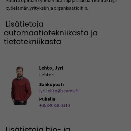
kautta opitaan työelämätaitoja ja saadaan kontakteja
työelämän yrityksiin ja organisaatioihin.
Lisätietoja
automaatiotekniikasta ja
tietotekniikasta
Lehto, Jyri
Lehtori
Sähköposti
jyri.lehto@seamk.fi
Puhelin
+358408300310
Lisätietoja bio- ja