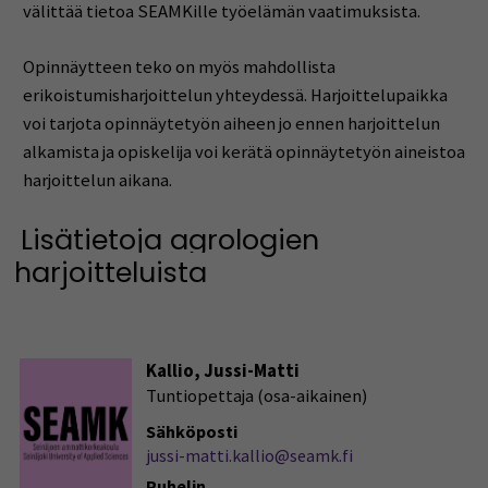
välittää tietoa SEAMKille työelämän vaatimuksista.
Opinnäytteen teko on myös mahdollista
erikoistumisharjoittelun yhteydessä. Harjoittelupaikka
voi tarjota opinnäytetyön aiheen jo ennen harjoittelun
alkamista ja opiskelija voi kerätä opinnäytetyön aineistoa
harjoittelun aikana.
Lisätietoja agrologien
harjoitteluista
Kallio, Jussi-Matti
Tuntiopettaja (osa-aikainen)
Sähköposti
jussi-matti.kallio@seamk.fi
Puhelin