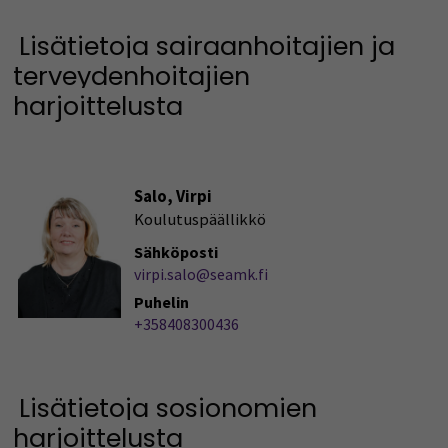
Lisätietoja sairaanhoitajien ja
terveydenhoitajien
harjoittelusta
Salo, Virpi
Koulutuspäällikkö
Sähköposti
virpi.salo@seamk.fi
Puhelin
+358408300436
Lisätietoja sosionomien
harjoittelusta