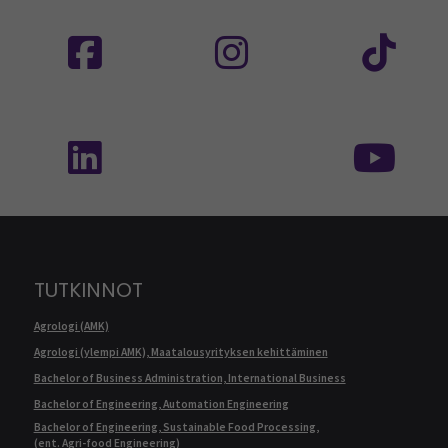
Seuraa meitä sosiaalisessa mediassa: SEAMK
Seuraa meitä sosiaalise
Seu
Seuraa meitä sosiaalisessa mediassa: SEAMK 
Seu
TUTKINNOT
Agrologi (AMK)
Agrologi (ylempi AMK), Maatalousyrityksen kehittäminen
Bachelor of Business Administration, International Business
Bachelor of Engineering, Automation Engineering
Bachelor of Engineering, Sustainable Food Processing,
(ent. Agri-food Engineering)