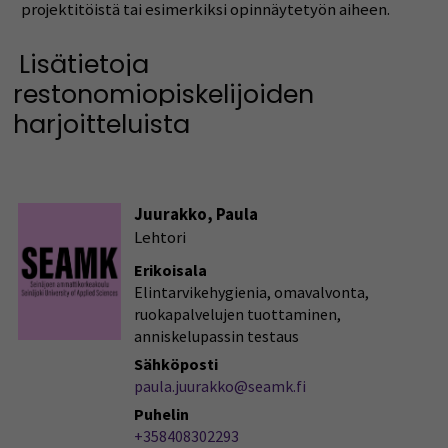
projektitöistä tai esimerkiksi opinnäytetyön aiheen.
Lisätietoja
restonomiopiskelijoiden
harjoitteluista
Juurakko, Paula
Lehtori
Erikoisala
Elintarvikehygienia, omavalvonta,
ruokapalvelujen tuottaminen,
anniskelupassin testaus
Sähköposti
paula.juurakko@seamk.fi
Puhelin
+358408302293