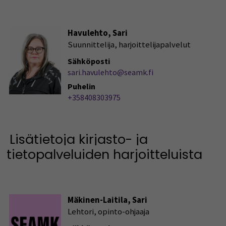
Havulehto, Sari
Suunnittelija, harjoittelijapalvelut
Sähköposti
sari.havulehto@seamk.fi
Puhelin
+358408303975
Lisätietoja kirjasto- ja
tietopalveluiden harjoitteluista
Mäkinen-Laitila, Sari
Lehtori, opinto-ohjaaja