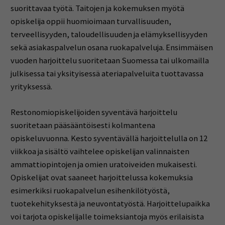
suorittavaa työtä. Taitojen ja kokemuksen myötä
opiskelija oppii huomioimaan turvallisuuden,
terveellisyyden, taloudellisuuden ja elämyksellisyyden
sekä asiakaspalvelun osana ruokapalveluja. Ensimmäisen
vuoden harjoittelu suoritetaan Suomessa tai ulkomailla
julkisessa tai yksityisessä ateriapalveluita tuottavassa
yrityksessä.
Restonomiopiskelijoiden syventävä harjoittelu
suoritetaan pääsääntöisesti kolmantena
opiskeluvuonna. Kesto syventävällä harjoittelulla on 12
viikkoa ja sisältö vaihtelee opiskelijan valinnaisten
ammattiopintojen ja omien uratoiveiden mukaisesti.
Opiskelijat ovat saaneet harjoittelussa kokemuksia
esimerkiksi ruokapalvelun esihenkilötyöstä,
tuotekehityksestä ja neuvontatyöstä. Harjoittelupaikka
voi tarjota opiskelijalle toimeksiantoja myös erilaisista