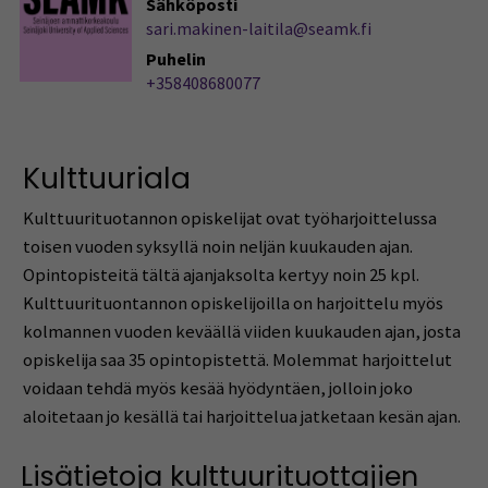
Sähköposti
sari.makinen-laitila@seamk.fi
Puhelin
+358408680077
Kulttuuriala
Kulttuurituotannon opiskelijat ovat työharjoittelussa
toisen vuoden syksyllä noin neljän kuukauden ajan.
Opintopisteitä tältä ajanjaksolta kertyy noin 25 kpl.
Kulttuurituontannon opiskelijoilla on harjoittelu myös
kolmannen vuoden keväällä viiden kuukauden ajan, josta
opiskelija saa 35 opintopistettä. Molemmat harjoittelut
voidaan tehdä myös kesää hyödyntäen, jolloin joko
aloitetaan jo kesällä tai harjoittelua jatketaan kesän ajan.
Lisätietoja kulttuurituottajien