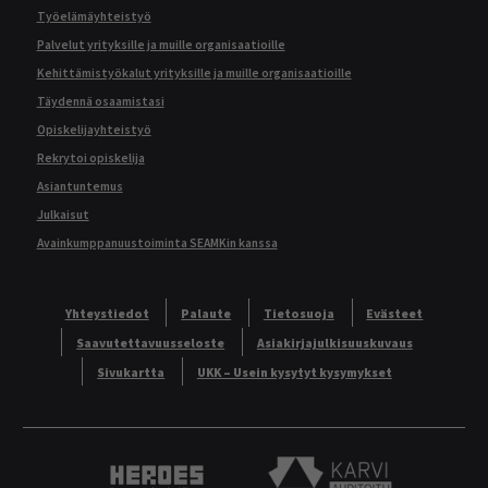
Työelämäyhteistyö
Palvelut yrityksille ja muille organisaatioille
Kehittämistyökalut yrityksille ja muille organisaatioille
Täydennä osaamistasi
Opiskelijayhteistyö
Rekrytoi opiskelija
Asiantuntemus
Julkaisut
Avainkumppanuustoiminta SEAMKin kanssa
Yhteystiedot
Palaute
Tietosuoja
Evästeet
Saavutettavuusseloste
Asiakirjajulkisuuskuvaus
Sivukartta
UKK – Usein kysytyt kysymykset