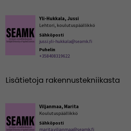
Yli-Hukkala, Jussi
Lehtori, koulutuspäällikkö
Sähköposti
jussi.yli-hukkala@seamk.fi
Puhelin
+358408319622
Lisätietoja rakennustekniikasta
Viljanmaa, Marita
Koulutuspäällikkö
Sähköposti
marita.viljanmaa@seamk.fi