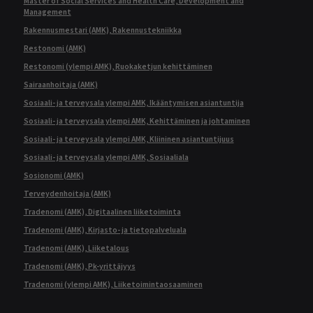
Master of Social Services and Health Care, Development and
Management
Rakennusmestari (AMK), Rakennustekniikka
Restonomi (AMK)
Restonomi (ylempi AMK), Ruokaketjun kehittäminen
Sairaanhoitaja (AMK)
Sosiaali- ja terveysala ylempi AMK, Ikääntymisen asiantuntija
Sosiaali- ja terveysala ylempi AMK, Kehittäminen ja johtaminen
Sosiaali- ja terveysala ylempi AMK, Kliininen asiantuntijuus
Sosiaali- ja terveysala ylempi AMK, Sosiaaliala
Sosionomi (AMK)
Terveydenhoitaja (AMK)
Tradenomi (AMK), Digitaalinen liiketoiminta
Tradenomi (AMK), Kirjasto- ja tietopalveluala
Tradenomi (AMK), Liiketalous
Tradenomi (AMK), Pk-yrittäjyys
Tradenomi (ylempi AMK), Liiketoimintaosaaminen