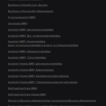
Bachelor of Health Care, Nursing
Bachelor of Hospitality Management
Fysioterapeutti (AMK)
Geronomi (AMK)
Insinööri (AMK), Automaatiotekniikka
Insinööri (AMK), Bio- ja elintarviketekniikka
Insinööri (AMK), Konetekniikka,
kone- ja tuotantotekniikka tai auto- ja työkonetekniikka
Insinööri (AMK), Rakennustekniikka
Insinööri (AMK), Tietotekniikka
Insinööri (ylempi AMK), Automaatiotekniikka
Insinööri (ylempi AMK), Rakentaminen
Insinööri (ylempi AMK), Ruokaketjun kehittäminen
Insinööri (ylempi AMK), Teknologiaosaamisen johtaminen
Kulttuurituottaja (AMK)
Kulttuurituottaja (ylempi AMK)
Master of Business Administration, International Business Management