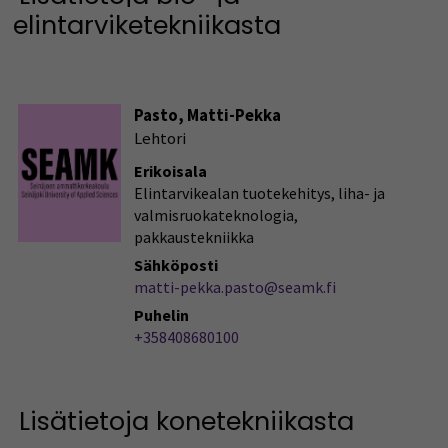
elintarviketekniikasta
Pasto, Matti-Pekka
Lehtori
Erikoisala
Elintarvikealan tuotekehitys, liha- ja
valmisruokateknologia,
pakkaustekniikka
Sähköposti
matti-pekka.pasto@seamk.fi
Puhelin
+358408680100
Lisätietoja konetekniikasta