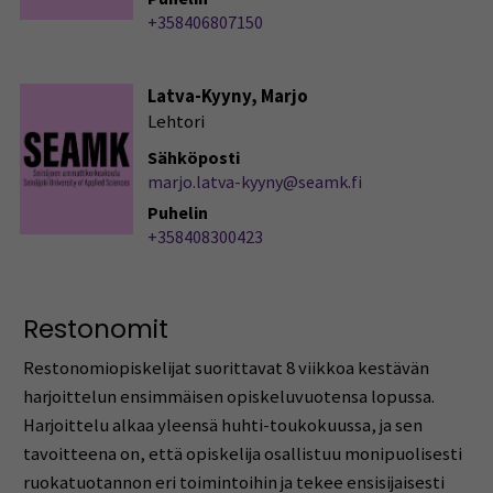
+358406807150
Latva-Kyyny, Marjo
Lehtori
Sähköposti
marjo.latva-kyyny@seamk.fi
Puhelin
+358408300423
Restonomit
Restonomiopiskelijat suorittavat 8 viikkoa kestävän
harjoittelun ensimmäisen opiskeluvuotensa lopussa.
Harjoittelu alkaa yleensä huhti-toukokuussa, ja sen
tavoitteena on, että opiskelija osallistuu monipuolisesti
ruokatuotannon eri toimintoihin ja tekee ensisijaisesti