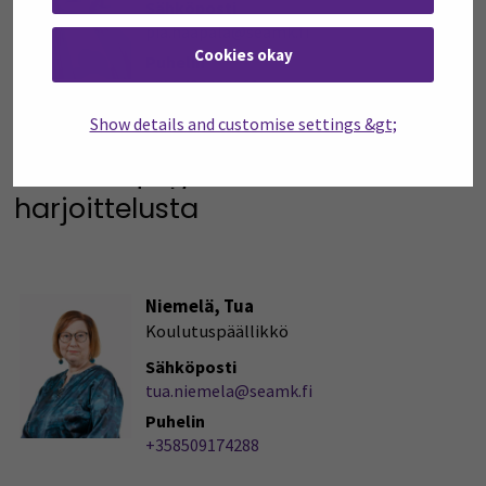
Sähköposti
pia.haapala@seamk.fi
Cookies okay
Puhelin
+358408303961
Show details and customise settings &gt;
Lisätietoja geronomien
harjoittelusta
Niemelä, Tua
Koulutuspäällikkö
Sähköposti
tua.niemela@seamk.fi
Puhelin
+358509174288