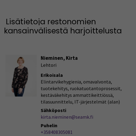
Lisätietoja restonomien
kansainvälisestä harjoittelusta
Nieminen, Kirta
Lehtori
Erikoisala
Elintarvikehygienia, omavalvonta,
tuotekehitys, ruokatuotantoprosessit,
kestäväkehitys ammattikeittiössä,
tilasuunnittelu, IT-järjestelmät (alan)
Sähköposti
kirta.nieminen@seamk.fi
Puhelin
+358408305081