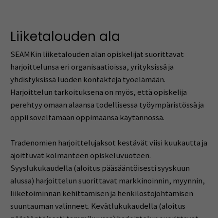
Liiketalouden ala
SEAMKin liiketalouden alan opiskelijat suorittavat
harjoittelunsa eri organisaatioissa, yrityksissä ja
yhdistyksissä luoden kontakteja työelämään.
Harjoittelun tarkoituk­sena on myös, että opiskelija
perehtyy omaan alaansa todellisessa työympäristössä ja
oppii soveltamaan oppimaansa käytännössä.
Tradenomien harjoittelujaksot kestävät viisi kuukautta ja
ajoittuvat kolmanteen opiskeluvuoteen.
Syyslukukaudella (aloitus pääsääntöisesti syyskuun
alussa) harjoittelun suorittavat markkinoinnin, myynnin,
liiketoiminnan kehittämisen ja henkilöstöjohtamisen
suuntauman valinneet. Kevätlukukaudella (aloitus