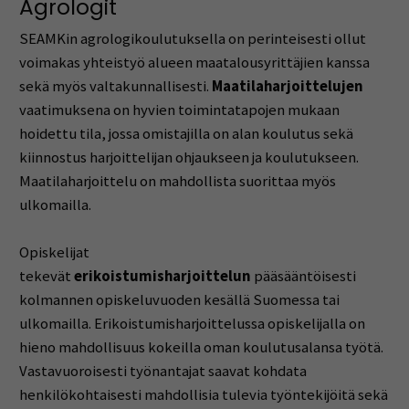
Agrologit
SEAMKin agrologikoulutuksella on perinteisesti ollut
voimakas yhteistyö alueen maatalousyrittäjien kanssa
sekä myös valtakunnallisesti.
Maatilaharjoittelujen
vaatimuksena on hyvien toimintatapojen mukaan
hoidettu tila, jossa omistajilla on alan koulutus sekä
kiinnostus harjoittelijan ohjaukseen ja koulutukseen.
Maatilaharjoittelu on mahdollista suorittaa myös
ulkomailla.
Opiskelijat
tekevät
erikoistumisharjoittelun
pääsääntöisesti
kolmannen opiskeluvuoden kesällä Suomessa tai
ulkomailla. Erikoistumisharjoittelussa opiskelijalla on
hieno mahdollisuus kokeilla oman koulutusalansa työtä.
Vastavuoroisesti työnantajat saavat kohdata
henkilökohtaisesti mahdollisia tulevia työntekijöitä sekä