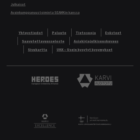
Julkaisut
Avainkumppanuustoiminta SEAMKin kanssa
Yhteystiedot
Palaute
Tietosuoja
Evästeet
Saavutettavuusseloste
Asiakirjajulkisuuskuvaus
Sivukartta
UKK – Usein kysytyt kysymykset
Heroes European University Alliance logo
Karvi Auditoitu logo
Logo
KARVI Excellence logo.