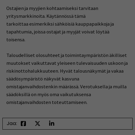
Ostajien ja myyjien kohtaamiseksi tarvitaan
yritysmarkkinoita. Käytännössä tämä
tarkoittaa
esimerkiksi sähköisiä kaup
papaikkoja ja
tapahtumia, joissa ostajat ja myyjät voivat löytää
toisensa.
Taloudelliset olosuhteet ja toimintaympäristön äkilliset
muutokset vaikuttavat yleiseen
tulevaisuuden uskoon ja
riskinottohalukkuuteen. Hyvät talousnäkymät ja vakaa
säädösympäristö
näkyvät kasvuna
omistajanvaihdostenkin määrässä. Verotuksella ja muilla
säädöksillä on myös oma
vaikutuksensa
omistajanvaihdosten toteuttamiseen.
Jaa: