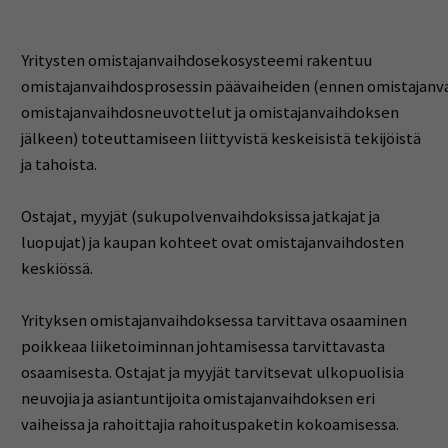
Yritysten
omistajanvaihdosekosysteemi rakentuu
omistajanvaihdosprosessin
päävaiheiden
(
ennen omistajanv
omistajanvaihdosneuvottelut ja omistajanvaihdoksen
jälkeen
)
toteuttamiseen liittyvistä keskeisistä tekijöistä
ja tahoista.
Ostajat, myyjät (sukupolvenva
ihdoksissa jatkajat ja
luopujat) ja kaupan kohteet ovat
omistajanvaihdosten
keskiössä.
Yrityksen omistajanvaihdoksessa tarvittava osaaminen
poikkeaa liiketoiminnan johtamisessa
tarvittavasta
osaamisesta. Ostajat ja myyjät tarvitsevat ulkopuolisia
neuvojia ja asiantuntijoita
omistajanvaihdoksen eri
vaiheissa ja rahoittajia rahoituspaketin kokoamisessa.