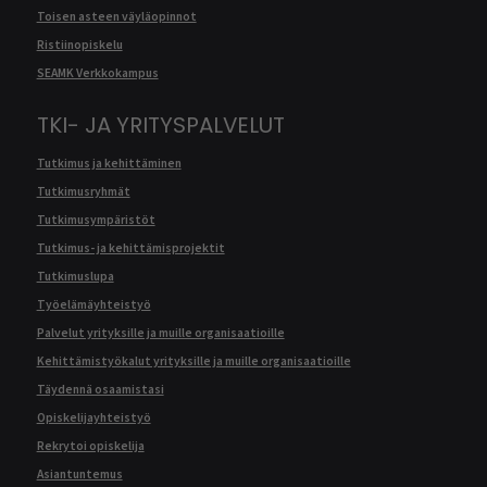
Toisen asteen väyläopinnot
Ristiinopiskelu
SEAMK Verkkokampus
TKI- JA YRITYSPALVELUT
Tutkimus ja kehittäminen
Tutkimusryhmät
Tutkimusympäristöt
Tutkimus- ja kehittämisprojektit
Tutkimuslupa
Työelämäyhteistyö
Palvelut yrityksille ja muille organisaatioille
Kehittämistyökalut yrityksille ja muille organisaatioille
Täydennä osaamistasi
Opiskelijayhteistyö
Rekrytoi opiskelija
Asiantuntemus