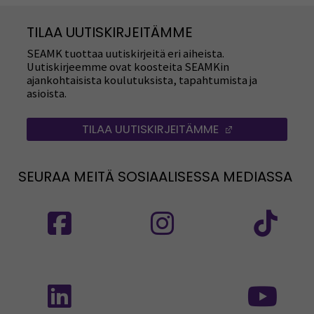
TILAA UUTISKIRJEITÄMME
SEAMK tuottaa uutiskirjeitä eri aiheista.
Uutiskirjeemme ovat koosteita SEAMKin
ajankohtaisista koulutuksista, tapahtumista ja
asioista.
TILAA UUTISKIRJEITÄMME
(AVAUTUU UUT
SEURAA MEITÄ SOSIAALISESSA MEDIASSA
Seuraa meitä sosiaalisessa mediassa: SEAMK
Seuraa meitä sosiaalise
Seu
Seuraa meitä sosiaalisessa mediassa: SEAMK 
Seu