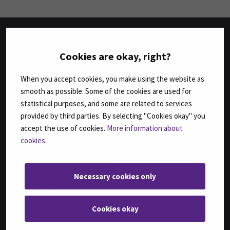
TUTKINNOT
Cookies are okay, right?
Agrologi (AMK)
When you accept cookies, you make using the website as
Agrologi (ylempi AMK), Maatalousyrityksen kehittäminen
smooth as possible. Some of the cookies are used for
Bachelor of Business Administration, International Business
statistical purposes, and some are related to services
Bachelor of Engineering, Automation Engineering
provided by third parties. By selecting "Cookies okay" you
Bachelor of Engineering, Sustainable Food Processing,
accept the use of cookies.
More information about
(ent. Agri-food Engineering)
cookies
.
Bachelor of Health Care, Nursing
Bachelor of Hospitality Management
Fysioterapeutti (AMK)
Necessary cookies only
Geronomi (AMK)
Insinööri (AMK), Automaatiotekniikka
Cookies okay
Insinööri (AMK), Bio- ja elintarviketekniikka
Insinööri (AMK), Konetekniikka,