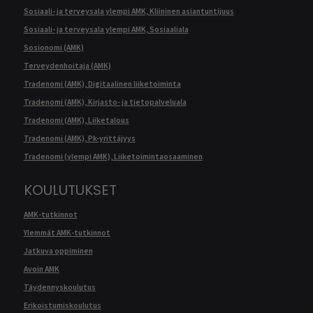
Sosiaali- ja terveysala ylempi AMK, Kliininen asiantuntijuus
Sosiaali- ja terveysala ylempi AMK, Sosiaaliala
Sosionomi (AMK)
Terveydenhoitaja (AMK)
Tradenomi (AMK), Digitaalinen liiketoiminta
Tradenomi (AMK), Kirjasto- ja tietopalveluala
Tradenomi (AMK), Liiketalous
Tradenomi (AMK), Pk-yrittäjyys
Tradenomi (ylempi AMK), Liiketoimintaosaaminen
KOULUTUKSET
AMK-tutkinnot
Ylemmät AMK-tutkinnot
Jatkuva oppiminen
Avoin AMK
Täydennyskoulutus
Erikoistumiskoulutus