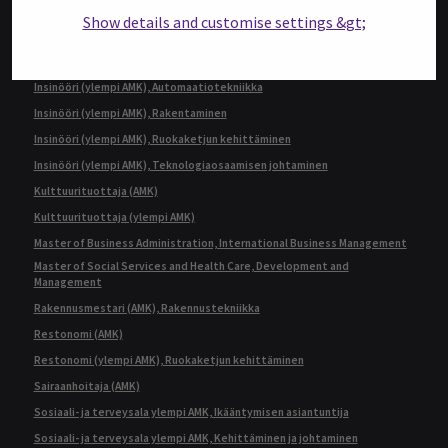
kone- ja tuotantotekniikka tai auto- ja työkonetekniikka
Show details and customise settings &gt;
Insinööri (AMK), Rakennustekniikka
Insinööri (AMK), Tietotekniikka
Insinööri (ylempi AMK), Automaatiotekniikka
Insinööri (ylempi AMK), Rakentaminen
Insinööri (ylempi AMK), Ruokaketjun kehittäminen
Insinööri (ylempi AMK), Teknologiaosaamisen johtaminen
Kulttuurituottaja (AMK)
Kulttuurituottaja (ylempi AMK)
Master of Business Administration, International Business Management
Master of Social Services and Health Care, Development and
Management
Rakennusmestari (AMK), Rakennustekniikka
Restonomi (AMK)
Restonomi (ylempi AMK), Ruokaketjun kehittäminen
Sairaanhoitaja (AMK)
Sosiaali- ja terveysala ylempi AMK, Ikääntymisen asiantuntija
Sosiaali- ja terveysala ylempi AMK, Kehittäminen ja johtaminen