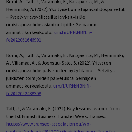
Komi, A., Tall, J., Varamäki, E., Katajavirta, M., &
Hemminki
, A. (2022). Yksityiset omistajanvaihdospalvelut
– Kysely yritysvälittäjille ja yksityisille
omistajanvaihdosasiantuntijoille. Seinäjoen
ammattikorkeakoulu.
urn.fi/URN:NBN:fi-
fe2022061646991
Komi, A., Tall, J., Varamäki, E., Katajavirta, M., Hemminki,
A., Viljamaa
, A., & Joensuu-Salo, S. (2022). Yritysten
omistajanvaihdospalveluiden nykytilanne – Selvitys
julkisten toimijoiden palveluista. Seinäjoen
ammattikorkeakoulu.
urn.fi/URN:NBN:fi-
fe2022052438308
Tall, J., & Varamäki, E. (2022). Key lessons learned from
the 1st Finnish Business Transfer Week. Transeo.
https://www.transeo-association.eu/wp-
content/uploads/2022/12/Finnish-Business-Transfer-