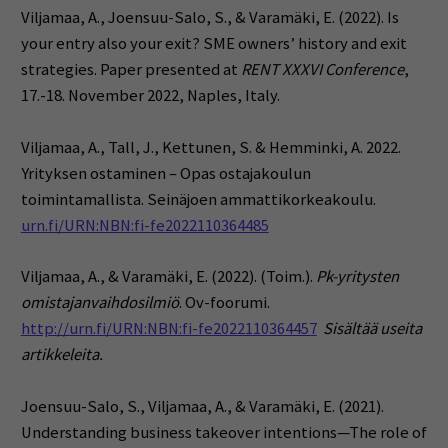
Viljamaa, A., Joensuu-Salo, S., & Varamäki, E. (2022).
Is
your entry also your exit? SME owners’ history and exit
strategies. Paper presented at
RENT XXXVI Conference
,
17.-18.
November 2022, Naples, Italy.
Viljamaa, A., Tall, J., Kettunen, S. & Hemminki, A. 2022.
Yrityksen ostaminen – Opas ostajakoulun
toimintamallista. Seinäjoen ammattikorkeakoulu.
urn.fi/URN:NBN:fi-fe2022110364485
Viljamaa, A., & Varamäki, E. (2022). (Toim.).
Pk-yritysten
omistajanvaihdosilmiö
. Ov-foorumi.
http://urn.fi/URN:NBN:fi-fe2022110364457
Sisältää useita
artikkeleita.
Joensuu-Salo, S., Viljamaa, A., & Varamäki, E. (2021).
Understanding business takeover intentions—The role of