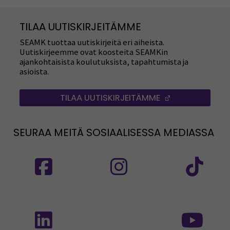
TILAA UUTISKIRJEITÄMME
SEAMK tuottaa uutiskirjeitä eri aiheista.
Uutiskirjeemme ovat koosteita SEAMKin
ajankohtaisista koulutuksista, tapahtumista ja
asioista.
TILAA UUTISKIRJEITÄMME
(AVAUTUU UUT
SEURAA MEITÄ SOSIAALISESSA MEDIASSA
Seuraa meitä sosiaalisessa mediassa: SEAMK
Seuraa meitä sosiaalise
Seu
Seuraa meitä sosiaalisessa mediassa: SEAMK 
Seu