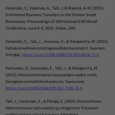
Varamäki, E., Viljamaa, A., Tall, J. & Mäkelä, A-M. (2015).
Unfinished Business Transfers in the Finnish Small
Businesses. Proceedings of
60th Annual ICSB World
Conference
, June 6-9, 2015, Dubai, UAE.
Varamäki, E., Tall, J., Joensuu, S., & Katajavirta, M. (2015).
Valtakunnallinen omistajanvaihdosbarometri. Suomen
Yrittäjät.
https://urn.fi/URN:ISBN:978-952-6654-13-3
Kettunen, S., Varamäki, E., Tall, J., & Katajavirta, M.
(2015). Yritystoiminnasta luopuneiden uudet roolit.
Seinäjoen ammattikorkeakoulu. Saatavana:
https://urn.fi/URN:ISBN:978-952-7109-35-9
Tall, J., Varamäki, E., & Petäjä, E. (2015). Ostokohteen
liiketoiminnan haltuunotto ja integrointi: Yrityksen
uudistuminen yrityskaupassa. Seinäjoen