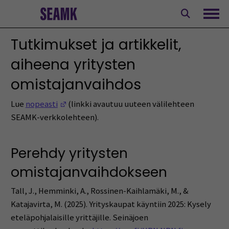
Siirry
sisältöön
Avaa
Tutkimukset ja artikkelit,
aiheena yritysten
omistajanvaihdos
(Avautuu uuteen ikkunaan)
Lue
nopeasti
(linkki avautuu uuteen välilehteen
SEAMK-verkkolehteen).
Perehdy yritysten
omistajanvaihdokseen
Tall, J., Hemminki, A., Rossinen-Kaihlamäki, M., &
Katajavirta, M. (2025). Yrityskaupat käyntiin 2025: Kysely
eteläpohjalaisille yrittäjille. Seinäjoen