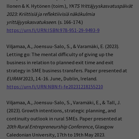
Ilonen & K. Hytönen (toim.),
YKTS Yrittäjyyskasvatuspäivät
2023: Kriittisiä ja reflektiivisiä näkökulmia
yrittäjyyskasvatukseen
. (s. 166-174.)
https://urn.fi/URN:ISBN:978-951-29-9493-9
Viljamaa, A., Joensuu-Salo, S., & Varamäki, E. (2023).
Letting go: The mental difficulty of giving up the
business in relation to planned exit time and exit
strategy in SME business transfers. Paper presented at
EURAM
2023, 14.-16. June, Dublin, Ireland.
https://urn.fi/URN:NBN:fi-fe20231218155210
Viljamaa, A., Joensuu-Salo, S., Varamäki, E., & Tall, J.
(2023).
Growth intentions, strategic planning, and
continuity outlook in rural SMEs. Paper presented at
20th Rural Entrepreneurship Conference
, Glasgow
Caledonian University, 17th to 19th May 2023.