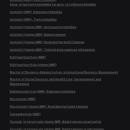
kone- ja tuotantotekniikka tai auto- ja työkonetekniikka
Insinööri (AMK), Rakennustekniikka
Insinööri (AMK), Tietotekniikka
Insinööri (ylempi AMK), Automaatiotekniikka
Insinööri (ylempi AMK), Rakentaminen
Insinööri (ylempi AMK), Ruokaketjun kehittäminen
Insinööri (ylempi AMK), Teknologiaosaamisen johtaminen
Kulttuurituottaja (AMK)
Kulttuurituottaja (ylempi AMK)
Master of Business Administration, International Business Management
Master of Social Services and Health Care, Development and
Management
Rakennusmestari (AMK), Rakennustekniikka
Restonomi (AMK)
Restonomi (ylempi AMK), Ruokaketjun kehittäminen
Sairaanhoitaja (AMK)
Sosiaali- ja terveysala ylempi AMK, Ikääntymisen asiantuntija
Sosiaali- ja terveysala ylempi AMK, Kehittäminen ja johtaminen