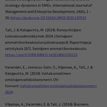
strategy: dynamics in SMEs
. International Journal of
Management and Enterprise Development
, 24(6), 1 –
18.
https://dx.doi.org/10.1504/IJMED.2025.147533
Tall, J.
& Katajavirta, M. (2024). Koneyrittäjien
tulevaisuudennäkymät 2024. (Seinäjoen
ammattikorkeakoulun julkaisusarja B. Raportteja ja
selvityksiä 187). Seinäjoen ammattikorkeakoulu.
https://urn.fi/URN:NBN:fi-fe2024061150115
Varamäki, E., Joensuu-Salo, S., Viljamaa, A., Tall, J. &
Katajavirta, M. (2024). Valtakunnallinen
omistajanvaihdosbarometri. OV-
foorumi.
Valtakunnallinen omistajanvaihdosbarometri
2024
Viljamaa, A., Varamäki, E. & Tall, J. (2024).
Business