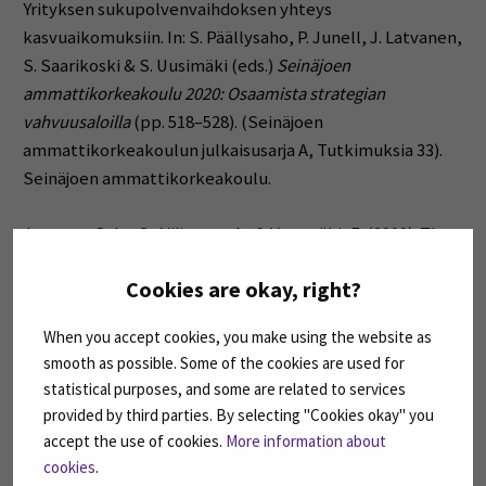
Yrityksen sukupolvenvaihdoksen yhteys
kasvuaikomuksiin. In: S. Päällysaho, P. Junell, J. Latvanen,
S. Saarikoski & S. Uusimäki (eds.)
Seinäjoen
ammattikorkeakoulu 2020: Osaamista strategian
vahvuusaloilla
(pp. 518–528). (Seinäjoen
ammattikorkeakoulun julkaisusarja A, Tutkimuksia 33).
Seinäjoen ammattikorkeakoulu.
Joensuu-Salo, S., Viljamaa, A., & Varamäki, E. (2019). The
Impact of Continuity Outlook and Development
Cookies are okay, right?
Activities on Growth Intentions. In
7th International OFEL
Conference on Governance, Management and
When you accept cookies, you make using the website as
Entrepreneurship: Embracing Diversity in Organisations
.
smooth as possible. Some of the cookies are used for
April 5th-6th, 2019, Dubrovnik, Croatia (pp. 388-399).
statistical purposes, and some are related to services
Zagreb: Governance Research and Development Centre
provided by third parties. By selecting "Cookies okay" you
(CIRU).
accept the use of cookies.
More information about
cookies
.