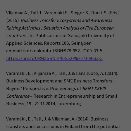
Viljamaa A., Tall J., Varamäki E., Singer S., Durst S. (Eds.).
(2015).
Business Transfer Ecosystems and Awareness
Raising Activities : Situation Analysis of Five European
countries
. , In: Publications of Seinäjoki University of
Applied Sciences.
Reports 108, Seinäjoen
ammattikorkeakoulu. ISBN:978-952- 7109-33-5.
https://urn.fi/URN:ISBN:978-952-%207109-33-5
Varamäki, E., Viljamaa A., Tall, J. & Länsiluoto, A. (2014).
Business Development and SME Business Transfers –
Buyers’ Perspective. Proceedings of
RENT XXVIII
Conference
– Research in Entrepreneurship and Small
Business, 19.–21.11.2014, Luxemburg.
Varamäki, E., Tall, J. & Viljamaa, A. (2014).
Business
transfers and successions in Finland from the potential