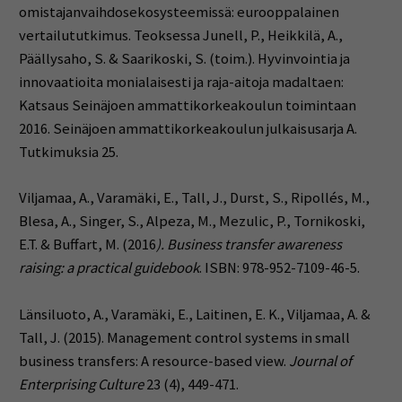
omistajanvaihdosekosysteemissä: eurooppalainen
vertailututkimus. Teoksessa Junell, P., Heikkilä, A.,
Päällysaho, S. & Saarikoski, S. (toim.). Hyvinvointia ja
innovaatioita monialaisesti ja raja-aitoja madaltaen:
Katsaus Seinäjoen ammattikorkeakoulun toimintaan
2016. Seinäjoen ammattikorkeakoulun julkaisusarja A.
Tutkimuksia 25.
Viljamaa, A., Varamäki, E., Tall, J., Durst, S., Ripollés, M.,
Blesa, A., Singer, S., Alpeza, M., Mezulic, P., Tornikoski,
E.T. & Buffart, M. (2016
). Business transfer awareness
raising: a practical guidebook
. ISBN: 978-952-7109-46-5.
Länsiluoto, A., Varamäki, E., Laitinen, E. K., Viljamaa, A. &
Tall, J. (2015).
Management control systems in small
business transfers: A resource-based view.
Journal of
Enterprising Culture
23 (4), 449-471.