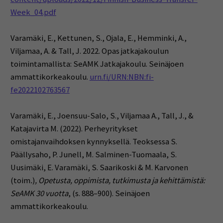
Week_04.pdf
Varamäki, E., Kettunen, S., Ojala, E., Hemminki, A.,
Viljamaa, A. & Tall, J. 2022. Opas jatkajakoulun
toimintamallista: SeAMK Jatkajakoulu. Seinäjoen
ammattikorkeakoulu.
urn.fi/URN:NBN:fi-
fe2022102763567
Varamäki, E., Joensuu-Salo, S., Viljamaa A., Tall, J., &
Katajavirta M. (2022). Perheyritykset
omistajanvaihdoksen kynnyksellä. Teoksessa S.
Päällysaho, P. Junell, M. Salminen-Tuomaala, S.
Uusimäki, E. Varamäki, S. Saarikoski & M. Karvonen
(toim
.
)
, Opetusta, oppimista, tutkimusta ja kehittämistä:
SeAMK 30 vuotta
, (s. 888–900). Seinäjoen
ammattikorkeakoulu.