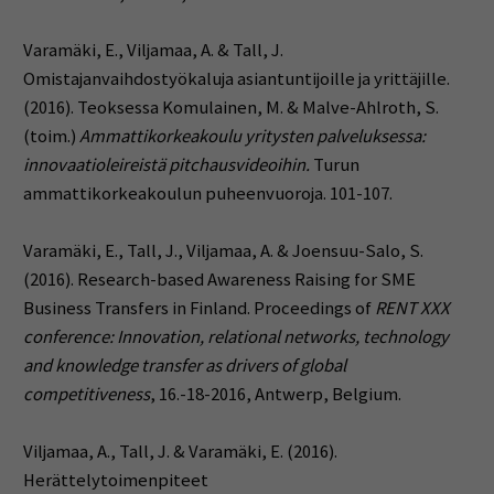
Varamäki, E., Viljamaa, A. & Tall, J.
Omistajanvaihdostyökaluja asiantuntijoille ja yrittäjille.
(2016). Teoksessa Komulainen, M. & Malve-Ahlroth, S.
(toim.)
Ammattikorkeakoulu yritysten palveluksessa:
innovaatioleireistä pitchausvideoihin.
Turun
ammattikorkeakoulun puheenvuoroja. 101-107.
Varamäki, E., Tall, J., Viljamaa, A. & Joensuu-Salo, S.
(2016).
Research-based Awareness Raising for SME
Business Transfers in Finland. Proceedings of
RENT XXX
conference: Innovation, relational networks, technology
and knowledge transfer as drivers of global
competitiveness
, 16.-18-2016, Antwerp, Belgium.
Viljamaa, A., Tall, J. & Varamäki, E. (2016).
Herättelytoimenpiteet