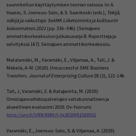
suunnitellun käyttäytymisen teorian valossa. In: A.
Haasio, S. Joensuu-Salo, & S. Saarikoski (eds.),
Tekijä,
näkijä ja vaikuttaja: SeAMK Liiketoiminta ja kulttuurin
kokoomateos 2021
(pp. 336–346). (Seinäjoen
ammattikorkeakoulun julkaisusarja B. Raportteja ja
selvityksiä 167). Seinäjoen ammattikorkeakoulu.
Matalamäki, M., Varamäki, E., Viljamaa, A., Tall, J. &
Mäkelä, A-M. (2020). Unsuccessful SME Business
Transfers.
Journal of Enterprising Culture
28 (2), 121-146.
Tall, J, Varamäki, E. & Katajavirta, M. (2020).
Omistajanvaihdospalvelujen valtakunnallinen ja
alueellinen evaluointi 2020. Ov-foorumi.
http://urn.fi/URN:NBN:fi-fe2020091569501
Varamäki, E., Joensuu-Salo, S. & Viljamaa, A. (2020).