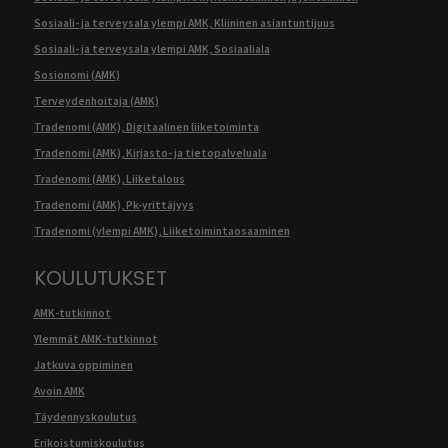
Sosiaali- ja terveysala ylempi AMK, Kliininen asiantuntijuus
Sosiaali- ja terveysala ylempi AMK, Sosiaaliala
Sosionomi (AMK)
Terveydenhoitaja (AMK)
Tradenomi (AMK), Digitaalinen liiketoiminta
Tradenomi (AMK), Kirjasto- ja tietopalveluala
Tradenomi (AMK), Liiketalous
Tradenomi (AMK), Pk-yrittäjyys
Tradenomi (ylempi AMK), Liiketoimintaosaaminen
KOULUTUKSET
AMK-tutkinnot
Ylemmät AMK-tutkinnot
Jatkuva oppiminen
Avoin AMK
Täydennyskoulutus
Erikoistumiskoulutus