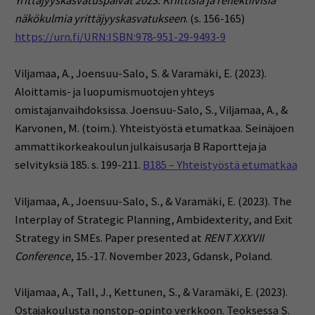
Yrittäjyyskasvatuspäivät 2023: Kriittisiä ja reflektiivisiä
näkökulmia yrittäjyyskasvatukseen
. (s. 156-165)
https://urn.fi/URN:ISBN:978-951-29-9493-9
Viljamaa, A., Joensuu-Salo, S. & Varamäki, E. (2023).
Aloittamis- ja luopumismuotojen yhteys
omistajanvaihdoksissa. Joensuu-Salo, S., Viljamaa, A., &
Karvonen, M. (toim.). Yhteistyöstä etumatkaa. Seinäjoen
ammattikorkeakoulun julkaisusarja B Raportteja ja
selvityksiä 185. s. 199-211.
B185 – Yhteistyöstä etumatkaa
Viljamaa, A., Joensuu-Salo, S., & Varamäki, E. (2023).
The
Interplay of Strategic Planning, Ambidexterity, and Exit
Strategy in SMEs. Paper presented at
RENT XXXVII
Conference
, 15.-17. November 2023, Gdansk, Poland.
Viljamaa, A., Tall, J., Kettunen, S., & Varamäki, E. (2023).
Ostajakoulusta nonstop-opinto verkkoon. Teoksessa S.