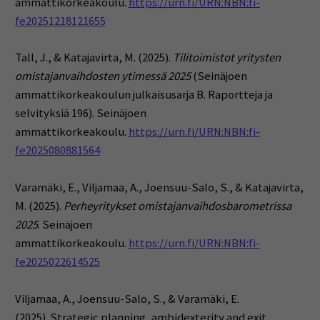
ammattikorkeakoulu.
https://urn.fi/URN:NBN:fi-
fe20251218121655
Tall, J., & Katajavirta, M. (2025).
Tilitoimistot yritysten
omistajanvaihdosten ytimessä 2025
(Seinäjoen
ammattikorkeakoulun julkaisusarja B. Raportteja ja
selvityksiä 196). Seinäjoen
ammattikorkeakoulu.
https://urn.fi/URN:NBN:fi-
fe2025080881564
Varamäki, E., Viljamaa, A., Joensuu-Salo, S., & Katajavirta,
M. (2025).
Perheyritykset omistajanvaihdosbarometrissa
2025
. Seinäjoen
ammattikorkeakoulu.
https://urn.fi/URN:NBN:fi-
fe2025022614525
Viljamaa, A., Joensuu-Salo, S., & Varamäki, E.
(2025).
Strategic planning, ambidexterity and exit