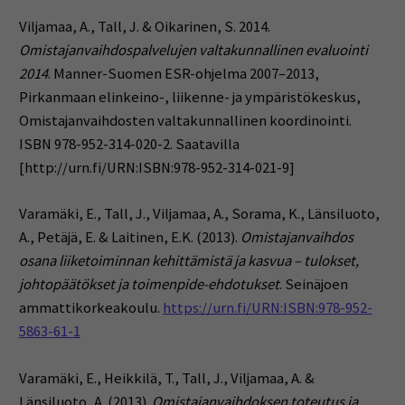
Vilja
maa, A., Tall, J. & Oikarinen, S. 2014.
Omistajanvaihdospalvelujen valtakunnallinen evaluointi
2014
. Manner-Suomen ESR-ohjelma 2007–2013,
Pirkanmaan elinkeino-, liikenne- ja ympäristökeskus,
Omistajanvaihdosten valtakunnallinen koordinointi.
ISBN
978-952-314-020-2. Saatavilla
[http://urn.fi/URN:ISBN:978-952-314-021-9]
Varamäki, E., Tall, J., Viljamaa, A., Sorama, K., Länsiluoto,
A., Petäjä, E. & Laitinen, E.K. (2013).
Omistajanvaihdos
osana liiketoiminnan kehittämistä ja kasvua – tulokset,
johtopäätökset ja toimenpide-ehdotukset
. Seinäjoen
ammattikorkeakoulu.
https://urn.fi/URN:ISBN:978-952-
5863-61-1
Varamäki, E., Heikkilä, T., Tall, J., Viljamaa, A. &
Länsiluoto, A. (2013).
Omistajanvaihdoksen toteutus ja