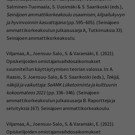
Salminen-Tuomaala, S. Uusimäki & S. Saarikoski (eds.),
Seinäjoen ammattikorkeakoulu osaamisen, kilpailukyvyn
ja hyvinvoinnin kasvattajana
(pp. 595–605). (Seinäjoen
ammattikorkeakoulun julkaisusarja A, Tutkimuksia 33).
Seinäjoen ammattikorkeakoulu.
Viljamaa, A., Joensuu-Salo, S. & Varamäki, E. (2021).
Opiskelijoiden omistajanvaihdosaikomukset
suunnitellun käyttäytymisen teorian valossa. In: A.
Haasio, S. Joensuu-Salo, & S. Saarikoski (eds.),
Tekijä,
näkijä ja vaikuttaja: SeAMK Liiketoiminta ja kulttuurin
kokoomateos 2021
(pp. 336–346). (Seinäjoen
ammattikorkeakoulun julkaisusarja B. Raportteja ja
selvityksiä 167). Seinäjoen ammattikorkeakoulu.
Viljamaa, A., Joensuu-Salo, S. & Varamäki, E. (2021).
Opiskelijoiden omistajanvaihdosaikomukset