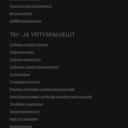
Toisen asteen väyläopinnot
Ristiinopiskelu
SEAMK Verkkokampus
TKI- JA YRITYSPALVELUT
Tutkimus ja kehittäminen
Tutkimusryhmät
Tutkimusympäristöt
Tutkimus- ja kehittämisprojektit
Tutkimuslupa
Työelämäyhteistyö
Palvelut yrityksille ja muille organisaatioille
Kehittämistyökalut yrityksille ja muille organisaatioille
Täydennä osaamistasi
Opiskelijayhteistyö
Rekrytoi opiskelija
Asiantuntemus