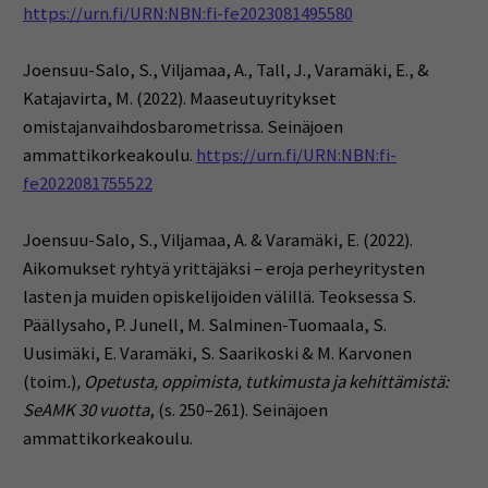
https://urn.fi/URN:NBN:fi-fe2023081495580
Joensuu-Salo, S., Viljamaa, A., Tall, J., Varamäki, E., &
Katajavirta, M. (2022). Maaseutuyritykset
omistajanvaihdosbarometrissa. Seinäjoen
ammattikorkeakoulu.
https://urn.fi/URN:NBN:fi-
fe2022081755522
Joensuu-Salo, S., Viljamaa, A. & Varamäki, E. (2022).
Aikomukset ryhtyä yrittäjäksi – eroja perheyritysten
lasten ja muiden opiskelijoiden välillä. Teoksessa S.
Päällysaho, P. Junell, M. Salminen-Tuomaala, S.
Uusimäki, E. Varamäki, S. Saarikoski & M. Karvonen
(toim
.
)
, Opetusta, oppimista, tutkimusta ja kehittämistä:
SeAMK 30 vuotta
, (s. 250–261). Seinäjoen
ammattikorkeakoulu.