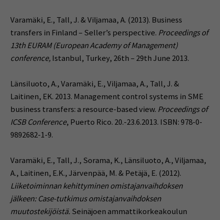
Varamäki, E., Tall, J. & Viljamaa, A. (2013). Business
transfers in Finland – Seller’s perspective.
Proceedings of
13
th
EURAM (European Academy of Management)
conference,
Istanbul, Turkey, 26
th
– 29
th
June 2013.
Länsiluoto, A., Varamäki, E., Viljamaa, A., Tall, J. &
Laitinen, EK. 2013. Management control systems in SME
business transfers: a resource-based view.
Proceedings of
ICSB Conference
, Puerto Rico. 20.-23.6.2013. ISBN: 978-0-
9892682-1-9.
Varamäki, E., Tall, J., Sorama, K., Länsiluoto, A., Viljamaa,
A., Laitinen, E.K., Järvenpää, M. & Petäjä, E. (2012).
Liiketoiminnan kehittyminen omistajanvaihdoksen
jälkeen: Case-tutkimus omistajanvaihdoksen
muutostekijöistä.
Seinäjoen ammattikorkeakoulun