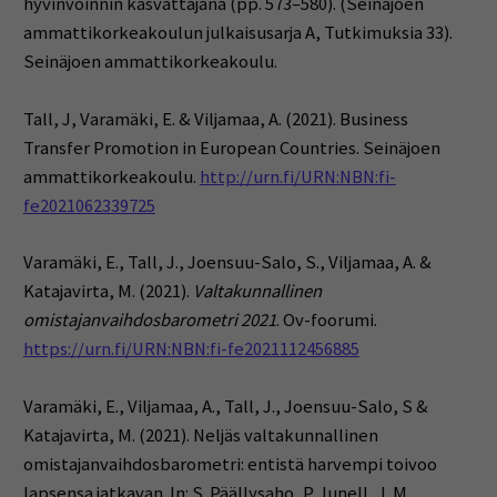
hyvinvoinnin kasvattajana (pp. 573–580). (Seinäjoen
ammattikorkeakoulun julkaisusarja A, Tutkimuksia 33).
Seinäjoen ammattikorkeakoulu.
Tall, J, Varamäki, E. & Viljamaa, A. (2021). Business
Transfer Promotion in European Countries. Seinäjoen
ammattikorkeakoulu.
http://urn.fi/URN:NBN:fi-
fe2021062339725
Varamäki, E., Tall, J., Joensuu-Salo, S., Viljamaa, A. &
Katajavirta, M. (2021).
Valtakunnallinen
omistajanvaihdosbarometri 2021
. Ov-foorumi.
https://urn.fi/URN:NBN:fi-fe2021112456885
Varamäki, E., Viljamaa, A., Tall, J., Joensuu-Salo, S &
Katajavirta, M. (2021). Neljäs valtakunnallinen
omistajanvaihdosbarometri: entistä harvempi toivoo
lapsensa jatkavan. In: S. Päällysaho, P. Junell, J. M.