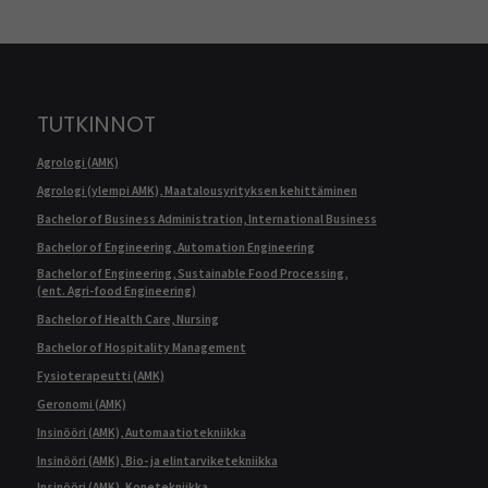
TUTKINNOT
Agrologi (AMK)
Agrologi (ylempi AMK), Maatalousyrityksen kehittäminen
Bachelor of Business Administration, International Business
Bachelor of Engineering, Automation Engineering
Bachelor of Engineering, Sustainable Food Processing,
(ent. Agri-food Engineering)
Bachelor of Health Care, Nursing
Bachelor of Hospitality Management
Fysioterapeutti (AMK)
Geronomi (AMK)
Insinööri (AMK), Automaatiotekniikka
Insinööri (AMK), Bio- ja elintarviketekniikka
Insinööri (AMK), Konetekniikka,