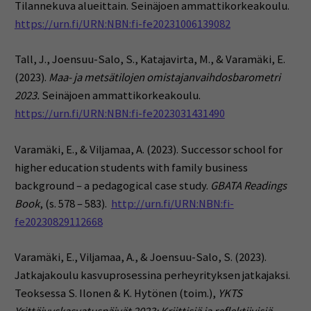
Tilannekuva alueittain. Seinäjoen ammattikorkeakoulu.
https://urn.fi/URN:NBN:fi-fe20231006139082
Tall, J., Joensuu-Salo, S., Katajavirta, M., & Varamäki, E.
(2023).
Maa- ja metsätilojen omistajanvaihdosbarometri
2023.
Seinäjoen ammattikorkeakoulu.
https://urn.fi/URN:NBN:fi-fe2023031431490
Varamäki, E., & Viljamaa, A. (2023).
Successor school for
higher education students with family business
background – a pedagogical case study.
GBATA Readings
Book
, (s. 578 – 583).
http://urn.fi/URN:NBN:fi-
fe20230829112668
Varamäki, E., Viljamaa, A., & Joensuu-Salo, S. (2023).
Jatkajakoulu kasvuprosessina perheyrityksen jatkajaksi.
Teoksessa S. Ilonen & K. Hytönen (toim.),
YKTS