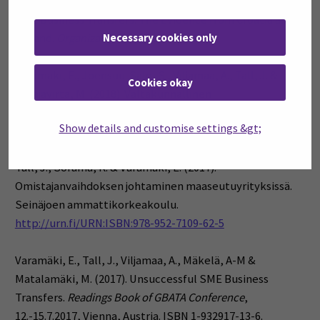
Alpeza, M., Tall, J., & Mezulic, P. (2018). The Challenges of
SME Business Transfers: The Evidence from Croatia and
Necessary cookies only
Finland.
Organizacija
51 (2), pp. 135-145.
Varamäki, E., Joensuu-Salo, S., Viljamaa, A., Tall, J. &
Cookies okay
Katajavirta, M. (2018). Valtakunnallinen
omistajanvaihdosbarometri 2018. Ov-foorumi.
Show details and customise settings &gt;
https://urn.fi/URN:NBN:fi-fe2020091569494
Tall, J., Sorama, K. & Varamäki, E. (2017).
Omistajanvaihdoksen johtaminen maaseutuyrityksissä.
Seinäjoen ammattikorkeakoulu.
http://urn.fi/URN:ISBN:978-952-7109-62-5
Varamäki, E., Tall, J., Viljamaa, A., Mäkelä, A-M &
Matalamäki, M. (2017).
Unsuccessful SME Business
Transfers.
Readings Book of GBATA Conference
,
12.-15.7.2017, Vienna, Austria.
ISBN 1-932917-13-6.