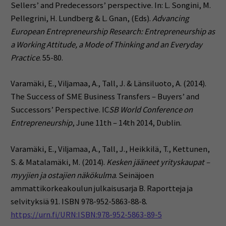
Sellers’ and Predecessors’ perspective.
In: L. Songini, M.
Pellegrini, H. Lundberg & L. Gnan, (Eds).
Advancing
European Entrepreneurship Research: Entrepreneurship as
a Working Attitude, a Mode of Thinking and an Everyday
Practice
. 55-80.
Varamäki, E., Viljamaa, A., Tall, J. & Länsiluoto, A. (2014).
The Success of SME Business Transfers – Buyers’ and
Successors’ Perspective. IC
SB World Conference on
Entrepreneurship
, June 11
th
– 14
th
2014, Dublin.
Varamäki, E., Viljamaa, A., Tall, J., Heikkilä, T., Kettunen,
S. & Matalamäki, M. (2014).
Kesken jääneet yrityskaupat –
myyjien ja ostajien näkökulma
. Seinäjoen
ammattikorkeakoulun julkaisusarja B. Raportteja ja
selvityksiä 91. ISBN 978-952-5863-88-8.
https://urn.fi/URN:ISBN:978-952-5863-89-5