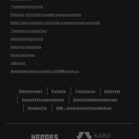
Työelämäyhteistyö
Palvelut yrityksille ja muille organisaatioille
Kehittämistyökalut yrityksille ja muille organisaatioille
Täydennä osaamistasi
Opiskelijayhteistyö
Rekrytoi opiskelija
Asiantuntemus
Julkaisut
Avainkumppanuustoiminta SEAMKin kanssa
Yhteystiedot
Palaute
Tietosuoja
Evästeet
Saavutettavuusseloste
Asiakirjajulkisuuskuvaus
Sivukartta
UKK – Usein kysytyt kysymykset