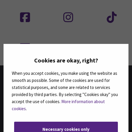
Seuraa meitä sosiaalisessa mediassa: SEAMK
Seuraa meitä sosiaalise
Seu
Seuraa meitä sosiaalisessa mediassa: SEAMK 
Seu
Cookies are okay, right?
When you accept cookies, you make using the website as
smooth as possible. Some of the cookies are used for
TUTKINNOT
statistical purposes, and some are related to services
provided by third parties. By selecting "Cookies okay" you
Agrologi (AMK)
accept the use of cookies.
More information about
Agrologi (ylempi AMK), Maatalousyrityksen kehittäminen
cookies
.
Bachelor of Business Administration, International Business
Bachelor of Engineering, Automation Engineering
Bachelor of Engineering, Sustainable Food Processing,
Necessary cookies only