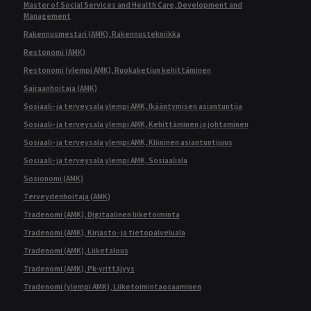
Master of Social Services and Health Care, Development and
Management
Rakennusmestari (AMK), Rakennustekniikka
Restonomi (AMK)
Restonomi (ylempi AMK), Ruokaketjun kehittäminen
Sairaanhoitaja (AMK)
Sosiaali- ja terveysala ylempi AMK, Ikääntymisen asiantuntija
Sosiaali- ja terveysala ylempi AMK, Kehittäminen ja johtaminen
Sosiaali- ja terveysala ylempi AMK, Kliininen asiantuntijuus
Sosiaali- ja terveysala ylempi AMK, Sosiaaliala
Sosionomi (AMK)
Terveydenhoitaja (AMK)
Tradenomi (AMK), Digitaalinen liiketoiminta
Tradenomi (AMK), Kirjasto- ja tietopalveluala
Tradenomi (AMK), Liiketalous
Tradenomi (AMK), Pk-yrittäjyys
Tradenomi (ylempi AMK), Liiketoimintaosaaminen