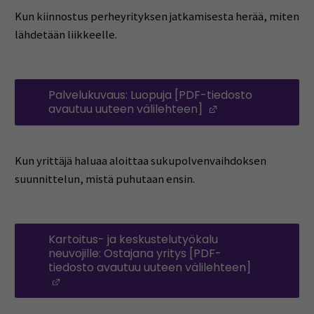
Kun kiinnostus perheyrityksen jatkamisesta herää, miten
lähdetään liikkeelle.
Palvelukuvaus: Luopuja [PDF-tiedosto
avautuu uuteen välilehteen]
(Avautuu uuteen
Kun yrittäjä haluaa aloittaa sukupolvenvaihdoksen
suunnittelun, mistä puhutaan ensin.
Kartoitus- ja keskustelutyökalu
neuvojille: Ostajana yritys [PDF-
tiedosto avautuu uuteen välilehteen]
(Avautuu uuteen ikkunaan)