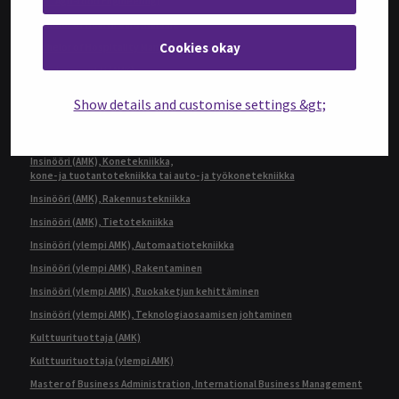
(ent. Agri-food Engineering)
Bachelor of Health Care, Nursing
Cookies okay
Bachelor of Hospitality Management
Fysioterapeutti (AMK)
Geronomi (AMK)
Show details and customise settings &gt;
Insinööri (AMK), Automaatiotekniikka
Insinööri (AMK), Bio- ja elintarviketekniikka
Insinööri (AMK), Konetekniikka,
kone- ja tuotantotekniikka tai auto- ja työkonetekniikka
Insinööri (AMK), Rakennustekniikka
Insinööri (AMK), Tietotekniikka
Insinööri (ylempi AMK), Automaatiotekniikka
Insinööri (ylempi AMK), Rakentaminen
Insinööri (ylempi AMK), Ruokaketjun kehittäminen
Insinööri (ylempi AMK), Teknologiaosaamisen johtaminen
Kulttuurituottaja (AMK)
Kulttuurituottaja (ylempi AMK)
Master of Business Administration, International Business Management