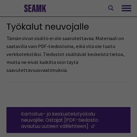
Siirry
sisältöön
Avaa
Työkalut neuvojalle
Tämän sivun sisältö ei ole saavutettavaa. Materiaali on
saatavilla vain PDF‑tiedostoina, eikä sitä ole tuotu
verkkotekstiksi. Tiedostot sisältävät keskeistä tietoa,
mutta ne eivät kaikilta osin täytä
saavutettavuusvaatimuksia.
Kartoitus- ja keskustelutyökalu
neuvojille: Ostajat [PDF-tiedosto
avautuu uuteen välilehteen]
(Avautuu uuteen