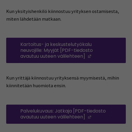
Kun yksityishenkilö kiinnostuu yrityksen ostamisesta,
miten lähdetään matkaan.
Kartoitus- ja keskustelutyökalu
neuvojille: Myyjät [PDF-tiedosto
avautuu uuteen välilehteen]
(Avautuu uuteen
Kun yrittäjä kiinnostuu yrityksensä myymisestä, mihin
kiinnitetään huomiota ensin.
Palvelukuvaus: Jatkaja [PDF-tiedosto
avautuu uuteen välilehteen]
(Avautuu uuteen