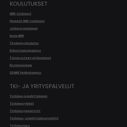
KOULUTUKSET
AMK-tutkinnot
Ylemmät AMK-tutkinnot
Jatkuva oppiminen
Avoin AMK
Täydennyskoulutus
Erikoistumiskoulutus
Toisen asteen väyläopinnot
Ristiinopiskelu
SEAMK Verkkokampus
TKI- JA YRITYSPALVELUT
Tutkimus ja kehittäminen
Tutkimusryhmät
Tutkimusympäristöt
Tutkimus- ja kehittämisprojektit
Tutkimuslupa