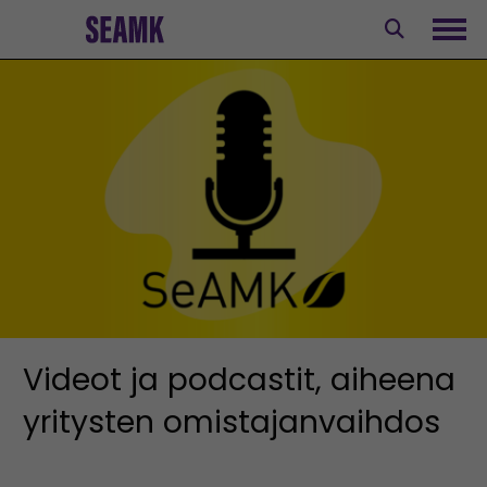
Siirry
sisältöön
Avaa
Videot ja podcastit, aiheena
yritysten omistajanvaihdos