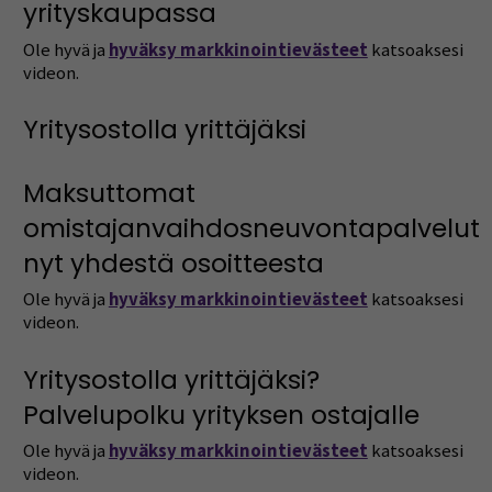
yrityskaupassa
Ole hyvä ja
hyväksy markkinointievästeet
katsoaksesi
videon.
Yritysostolla yrittäjäksi
Maksuttomat
omistajanvaihdosneuvontapalvelut
nyt yhdestä osoitteesta
Ole hyvä ja
hyväksy markkinointievästeet
katsoaksesi
videon.
Yritysostolla yrittäjäksi?
Palvelupolku yrityksen ostajalle
Ole hyvä ja
hyväksy markkinointievästeet
katsoaksesi
videon.