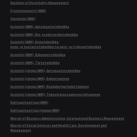
Bachelor of Hospitality Management
Fysioterapeutti (AMK)
Geronomi (AMK)
Insinööri (AMK), Automaatiotekniikka
Insinööri (AMK), Bio- ja elintarviketekniikka
Insinööri (AMK), Konetekniikka,
kone- ja tuotantotekniikka tai auto- ja työkonetekniikka
Insinööri (AMK), Rakennustekniikka
Insinööri (AMK), Tietotekniikka
Insinööri (ylempi AMK), Automaatiotekniikka
Insinööri (ylempi AMK), Rakentaminen
Insinööri (ylempi AMK), Ruokaketjun kehittäminen
Insinööri (ylempi AMK), Teknologiaosaamisen johtaminen
Kulttuurituottaja (AMK)
Kulttuurituottaja (ylempi AMK)
Master of Business Administration, International Business Management
Master of Social Services and Health Care, Development and
Management