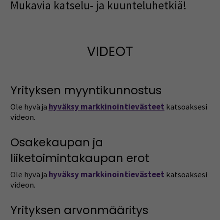
Mukavia katselu- ja kuunteluhetkiä!
VIDEOT
Yrityksen myyntikunnostus
Ole hyvä ja
hyväksy markkinointievästeet
katsoaksesi
videon.
Osakekaupan ja
liiketoimintakaupan erot
Ole hyvä ja
hyväksy markkinointievästeet
katsoaksesi
videon.
Yrityksen arvonmääritys