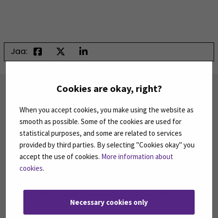
Jaa:
Cookies are okay, right?
TILAA UUTISKIRJEITÄMME
SEAMK tuottaa uutiskirjeitä eri aiheista.
When you accept cookies, you make using the website as
Uutiskirjeemme ovat koosteita SEAMKin
smooth as possible. Some of the cookies are used for
ajankohtaisista koulutuksista, tapahtumista ja
statistical purposes, and some are related to services
asioista.
provided by third parties. By selecting "Cookies okay" you
accept the use of cookies.
More information about
TILAA UUTISKIRJEITÄMME
(AVAUTUU UUT
cookies
.
SEURAA MEITÄ SOSIAALISESSA MEDIASSA
Necessary cookies only
Seuraa meitä sosiaalisessa mediassa: SEAMK
Seuraa meitä sosiaalise
Seu