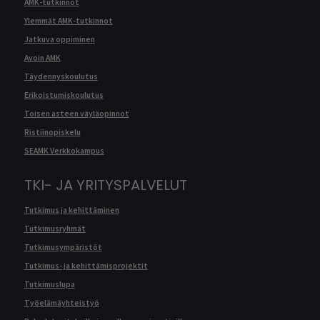
AMK-tutkinnot
Ylemmät AMK-tutkinnot
Jatkuva oppiminen
Avoin AMK
Täydennyskoulutus
Erikoistumiskoulutus
Toisen asteen väyläopinnot
Ristiinopiskelu
SEAMK Verkkokampus
TKI- JA YRITYSPALVELUT
Tutkimus ja kehittäminen
Tutkimusryhmät
Tutkimusympäristöt
Tutkimus- ja kehittämisprojektit
Tutkimuslupa
Työelämäyhteistyö