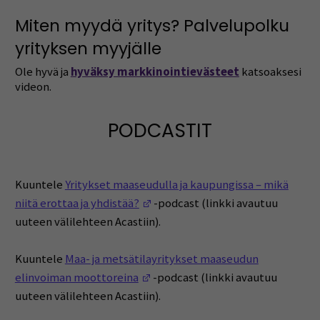
Miten myydä yritys? Palvelupolku
yrityksen myyjälle
Ole hyvä ja
hyväksy markkinointievästeet
katsoaksesi
videon.
PODCASTIT
Kuuntele
Yritykset maaseudulla ja kaupungissa – mikä
(Avautuu uuteen ikkunaan)
niitä erottaa ja yhdistää?
-podcast (linkki avautuu
uuteen välilehteen Acastiin).
Kuuntele
Maa- ja metsätilayritykset maaseudun
(Avautuu uuteen ikkunaan)
elinvoiman moottoreina
-podcast (linkki avautuu
uuteen välilehteen Acastiin).