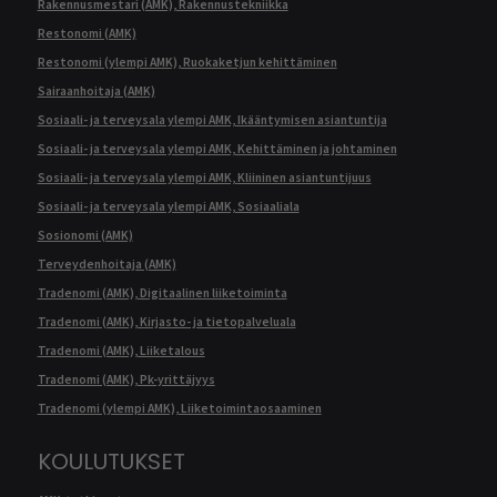
Rakennusmestari (AMK), Rakennustekniikka
Restonomi (AMK)
Restonomi (ylempi AMK), Ruokaketjun kehittäminen
Sairaanhoitaja (AMK)
Sosiaali- ja terveysala ylempi AMK, Ikääntymisen asiantuntija
Sosiaali- ja terveysala ylempi AMK, Kehittäminen ja johtaminen
Sosiaali- ja terveysala ylempi AMK, Kliininen asiantuntijuus
Sosiaali- ja terveysala ylempi AMK, Sosiaaliala
Sosionomi (AMK)
Terveydenhoitaja (AMK)
Tradenomi (AMK), Digitaalinen liiketoiminta
Tradenomi (AMK), Kirjasto- ja tietopalveluala
Tradenomi (AMK), Liiketalous
Tradenomi (AMK), Pk-yrittäjyys
Tradenomi (ylempi AMK), Liiketoimintaosaaminen
KOULUTUKSET