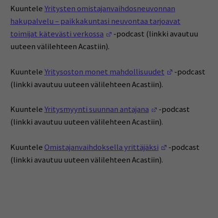
Kuuntele
Yritysten omistajanvaihdosneuvonnan
hakupalvelu – paikkakuntasi neuvontaa tarjoavat
(Avautuu uuteen ikkunaan)
toimijat kätevästi verkossa
-podcast (linkki avautuu
uuteen välilehteen Acastiin).
(Avautuu uut
Kuuntele
Yritysoston monet mahdollisuudet
-podcast
(linkki avautuu uuteen välilehteen Acastiin).
(Avautuu uuteen 
Kuuntele
Yritysmyynti suunnan antajana
-podcast
(linkki avautuu uuteen välilehteen Acastiin).
(Avautuu uute
Kuuntele
Omistajanvaihdoksella yrittäjäksi
-podcast
(linkki avautuu uuteen välilehteen Acastiin).