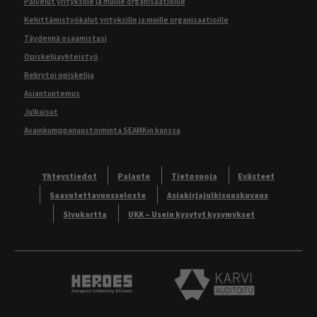
Palvelut yrityksille ja muille organisaatioille
Kehittämistyökalut yrityksille ja muille organisaatioille
Täydennä osaamistasi
Opiskelijayhteistyö
Rekrytoi opiskelija
Asiantuntemus
Julkaisut
Avainkumppanuustoiminta SEAMKin kanssa
Yhteystiedot
Palaute
Tietosuoja
Evästeet
Saavutettavuusseloste
Asiakirjajulkisuuskuvaus
Sivukartta
UKK – Usein kysytyt kysymykset
Heroes European University Alliance logo
Karvi Auditoitu logo