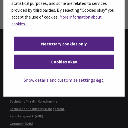
Seuraa meitä sosiaalisessa mediassa: SEAMK 
Seu
statistical purposes, and some are related to services
provided by third parties. By selecting "Cookies okay" you
accept the use of cookies.
More information about
cookies
.
Necessary cookies only
TUTKINNOT
Agrologi (AMK)
Cookies okay
Agrologi (ylempi AMK), Maatalousyrityksen kehittäminen
Bachelor of Business Administration, International Business
Show details and customise settings &gt;
Bachelor of Engineering, Automation Engineering
Bachelor of Engineering, Sustainable Food Processing,
(ent. Agri-food Engineering)
Bachelor of Health Care, Nursing
Bachelor of Hospitality Management
Fysioterapeutti (AMK)
Geronomi (AMK)