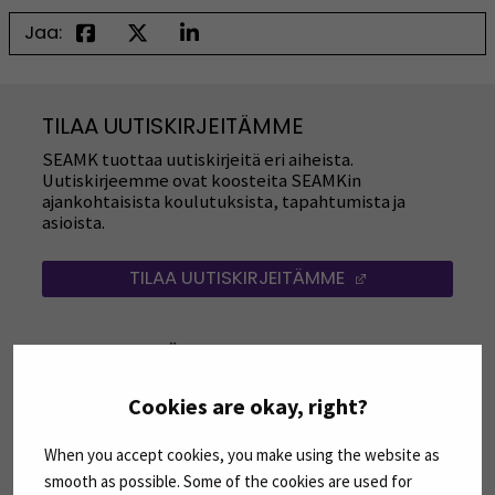
Jaa:
TILAA UUTISKIRJEITÄMME
SEAMK tuottaa uutiskirjeitä eri aiheista.
Uutiskirjeemme ovat koosteita SEAMKin
ajankohtaisista koulutuksista, tapahtumista ja
asioista.
TILAA UUTISKIRJEITÄMME
(AVAUTUU UUT
SEURAA MEITÄ SOSIAALISESSA MEDIASSA
Seuraa meitä sosiaalisessa mediassa: SEAMK
Seuraa meitä sosiaalise
Seu
Cookies are okay, right?
When you accept cookies, you make using the website as
smooth as possible. Some of the cookies are used for