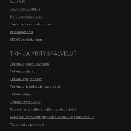
Avoin AMK
Täydennyskoulutus
Erikoistumiskoulutus
Toisen asteen väyläopinnot
Ristiinopiskelu
SEAMK Verkkokampus
TKI- JA YRITYSPALVELUT
Tutkimus ja kehittäminen
Tutkimusryhmät
Tutkimusympäristöt
Tutkimus- ja kehittämisprojektit
Tutkimuslupa
Työelämäyhteistyö
Palvelut yrityksille ja muille organisaatioille
Kehittämistyökalut yrityksille ja muille organisaatioille
Täydennä osaamistasi