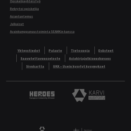
Opiskelijayhteistyö
Rekrytoi opiskelija
Asiantuntemus
Julkaisut
Avainkumppanuustoiminta SEAMKin kanssa
Yhteystiedot
Palaute
Tietosuoja
Evästeet
Saavutettavuusseloste
Asiakirjajulkisuuskuvaus
Sivukartta
UKK – Usein kysytyt kysymykset
Heroes European University Alliance logo
Karvi Auditoitu logo