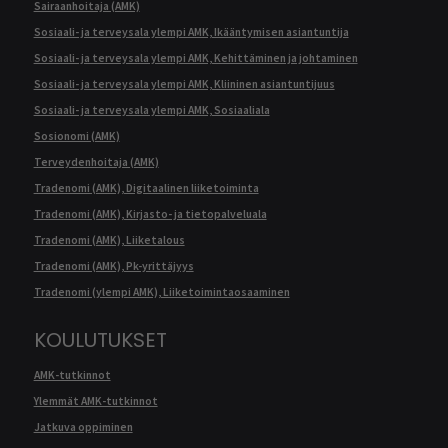
Sairaanhoitaja (AMK)
Sosiaali- ja terveysala ylempi AMK, Ikääntymisen asiantuntija
Sosiaali- ja terveysala ylempi AMK, Kehittäminen ja johtaminen
Sosiaali- ja terveysala ylempi AMK, Kliininen asiantuntijuus
Sosiaali- ja terveysala ylempi AMK, Sosiaaliala
Sosionomi (AMK)
Terveydenhoitaja (AMK)
Tradenomi (AMK), Digitaalinen liiketoiminta
Tradenomi (AMK), Kirjasto- ja tietopalveluala
Tradenomi (AMK), Liiketalous
Tradenomi (AMK), Pk-yrittäjyys
Tradenomi (ylempi AMK), Liiketoimintaosaaminen
KOULUTUKSET
AMK-tutkinnot
Ylemmät AMK-tutkinnot
Jatkuva oppiminen