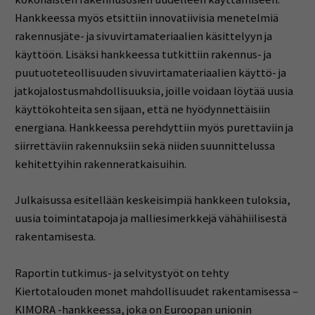
Hankkeessa myös etsittiin innovatiivisia menetelmiä
rakennusjäte- ja sivuvirtamateriaalien käsittelyyn ja
käyttöön. Lisäksi hankkeessa tutkittiin rakennus- ja
puutuoteteollisuuden sivuvirtamateriaalien käyttö- ja
jatkojalostusmahdollisuuksia, joille voidaan löytää uusia
käyttökohteita sen sijaan, että ne hyödynnettäisiin
energiana. Hankkeessa perehdyttiin myös purettaviin ja
siirrettäviin rakennuksiin sekä niiden suunnittelussa
kehitettyihin rakenneratkaisuihin.
Julkaisussa esitellään keskeisimpiä hankkeen tuloksia,
uusia toimintatapoja ja malliesimerkkejä vähähiilisestä
rakentamisesta.
Raportin tutkimus- ja selvitystyöt on tehty
Kiertotalouden monet mahdollisuudet rakentamisessa –
KIMORA -hankkeessa, joka on Euroopan unionin