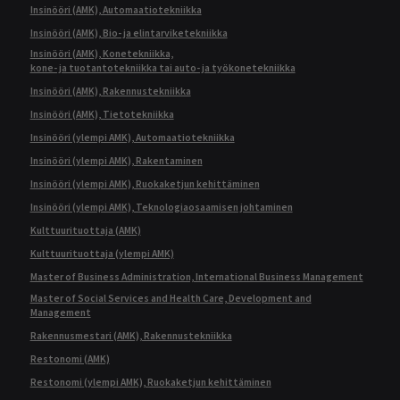
Insinööri (AMK), Automaatiotekniikka
Insinööri (AMK), Bio- ja elintarviketekniikka
Insinööri (AMK), Konetekniikka,
kone- ja tuotantotekniikka tai auto- ja työkonetekniikka
Insinööri (AMK), Rakennustekniikka
Insinööri (AMK), Tietotekniikka
Insinööri (ylempi AMK), Automaatiotekniikka
Insinööri (ylempi AMK), Rakentaminen
Insinööri (ylempi AMK), Ruokaketjun kehittäminen
Insinööri (ylempi AMK), Teknologiaosaamisen johtaminen
Kulttuurituottaja (AMK)
Kulttuurituottaja (ylempi AMK)
Master of Business Administration, International Business Management
Master of Social Services and Health Care, Development and
Management
Rakennusmestari (AMK), Rakennustekniikka
Restonomi (AMK)
Restonomi (ylempi AMK), Ruokaketjun kehittäminen