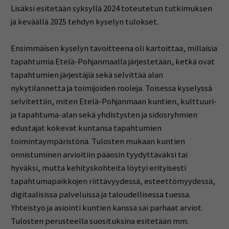
Lisäksi esitetään syksyllä 2024 toteutetun tutkimuksen
ja keväällä 2025 tehdyn kyselyn tulokset.
Ensimmäisen kyselyn tavoitteena oli kartoittaa, millaisia
tapahtumia Etelä-Pohjanmaalla järjestetään, ketkä ovat
tapahtumien järjestäjiä sekä selvittää alan
nykytilannetta ja toimijoiden rooleja. Toisessa kyselyssä
selvitettiin, miten Etelä-Pohjanmaan kuntien, kulttuuri-
ja tapahtuma-alan sekä yhdistysten ja sidosryhmien
edustajat kokevat kuntansa tapahtumien
toimintaympäristönä. Tulosten mukaan kuntien
onnistuminen arvioitiin pääosin tyydyttäväksi tai
hyväksi, mutta kehityskohteita löytyi erityisesti
tapahtumapaikkojen riittävyydessä, esteettömyydessä,
digitaalisissa palveluissa ja taloudellisessa tuessa.
Yhteistyö ja asiointi kuntien kanssa sai parhaat arviot.
Tulosten perusteella suosituksina esitetään mm.