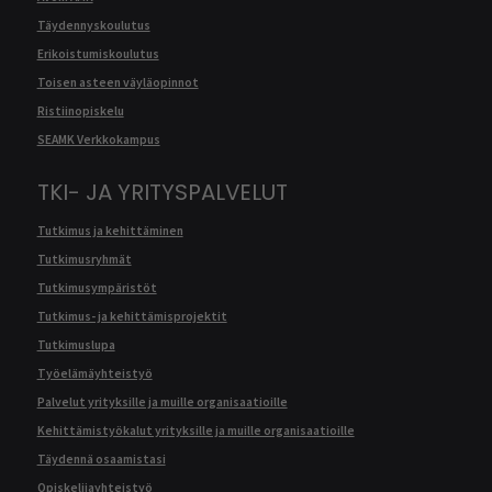
Täydennyskoulutus
Erikoistumiskoulutus
Toisen asteen väyläopinnot
Ristiinopiskelu
SEAMK Verkkokampus
TKI- JA YRITYSPALVELUT
Tutkimus ja kehittäminen
Tutkimusryhmät
Tutkimusympäristöt
Tutkimus- ja kehittämisprojektit
Tutkimuslupa
Työelämäyhteistyö
Palvelut yrityksille ja muille organisaatioille
Kehittämistyökalut yrityksille ja muille organisaatioille
Täydennä osaamistasi
Opiskelijayhteistyö