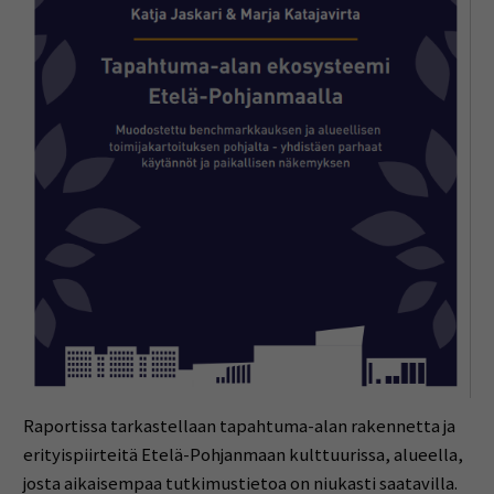
Raportissa tarkastellaan tapahtuma-alan rakennetta ja
erityispiirteitä Etelä-Pohjanmaan kulttuurissa, alueella,
josta aikaisempaa tutkimustietoa on niukasti saatavilla.