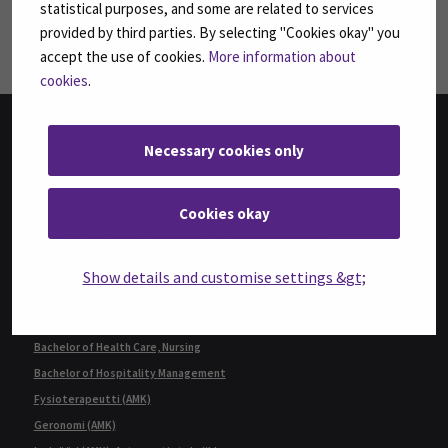
Seuraa meitä sosiaalisessa mediassa: SEAMK 
Seu
statistical purposes, and some are related to services
provided by third parties. By selecting "Cookies okay" you
accept the use of cookies.
More information about
cookies
.
Necessary cookies only
TUTKINNOT
Agrologi (AMK)
Cookies okay
Agrologi (ylempi AMK), Maatalousyrityksen kehittäminen
Bachelor of Business Administration, International Business
Show details and customise settings &gt;
Bachelor of Engineering, Automation Engineering
Bachelor of Engineering, Sustainable Food Processing,
(ent. Agri-food Engineering)
Bachelor of Health Care, Nursing
Bachelor of Hospitality Management
Fysioterapeutti (AMK)
Geronomi (AMK)