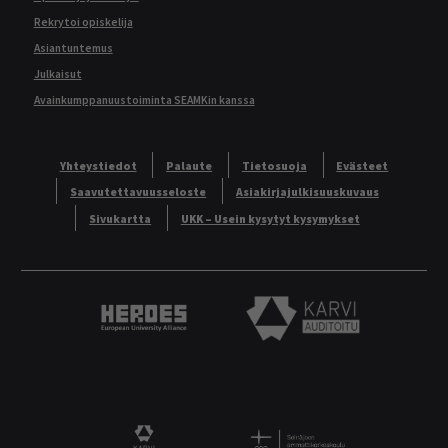
Rekrytoi opiskelija
Asiantuntemus
Julkaisut
Avainkumppanuustoiminta SEAMKin kanssa
Yhteystiedot
Palaute
Tietosuoja
Evästeet
Saavutettavuusseloste
Asiakirjajulkisuuskuvaus
Sivukartta
UKK – Usein kysytyt kysymykset
Heroes European University Alliance logo
Karvi Auditoitu logo