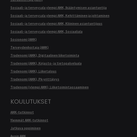
Sosiaali- ja terveysala ylempi AMK, Ikääntymisen asiantuntija
Sosiaali- ja terveysala ylempi AMK, Kehittäminen ja johtaminen
Sosiaali- ja terveysala ylempi AMK, Kliininen asiantuntijuus
Sosiaali- ja terveysala ylempi AMK, Sosiaaliala
Sosionomi (AMK)
Terveydenhoitaja (AMK)
Tradenomi (AMK), Digitaalinen liiketoiminta
Tradenomi (AMK), Kirjasto- ja tietopalveluala
Tradenomi (AMK), Liiketalous
Tradenomi (AMK), Pk-yrittäjyys
Tradenomi (ylempi AMK), Liiketoimintaosaaminen
KOULUTUKSET
AMK-tutkinnot
Ylemmät AMK-tutkinnot
Jatkuva oppiminen
Avoin AMK