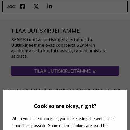
Jaa:
TILAA UUTISKIRJEITÄMME
SEAMK tuottaa uutiskirjeitä eri aiheista.
Uutiskirjeemme ovat koosteita SEAMKin
ajankohtaisista koulutuksista, tapahtumista ja
asioista.
TILAA UUTISKIRJEITÄMME
(AVAUTUU UUT
SEURAA MEITÄ SOSIAALISESSA MEDIASSA
Seuraa meitä sosiaalisessa mediassa: SEAMK
Seuraa meitä sosiaalise
Seu
Cookies are okay, right?
When you accept cookies, you make using the website as
smooth as possible. Some of the cookies are used for