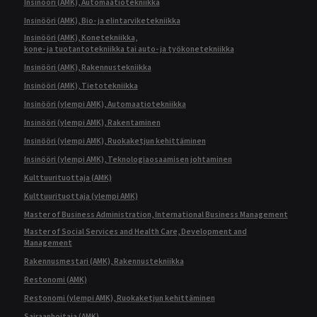
Insinööri (AMK), Automaatiotekniikka
Insinööri (AMK), Bio- ja elintarviketekniikka
Insinööri (AMK), Konetekniikka,
kone- ja tuotantotekniikka tai auto- ja työkonetekniikka
Insinööri (AMK), Rakennustekniikka
Insinööri (AMK), Tietotekniikka
Insinööri (ylempi AMK), Automaatiotekniikka
Insinööri (ylempi AMK), Rakentaminen
Insinööri (ylempi AMK), Ruokaketjun kehittäminen
Insinööri (ylempi AMK), Teknologiaosaamisen johtaminen
Kulttuurituottaja (AMK)
Kulttuurituottaja (ylempi AMK)
Master of Business Administration, International Business Management
Master of Social Services and Health Care, Development and
Management
Rakennusmestari (AMK), Rakennustekniikka
Restonomi (AMK)
Restonomi (ylempi AMK), Ruokaketjun kehittäminen
Sairaanhoitaja (AMK)