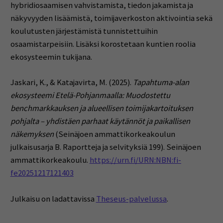
hybridiosaamisen vahvistamista, tiedon jakamista ja
näkyvyyden lisäämistä, toimijaverkoston aktivointia sekä
koulutusten järjestämistä tunnistettuihin
osaamistarpeisiin. Lisäksi korostetaan kuntien roolia
ekosysteemin tukijana.
Jaskari, K., & Katajavirta, M. (2025).
Tapahtuma-alan
ekosysteemi Etelä-Pohjanmaalla: Muodostettu
benchmarkkauksen ja alueellisen toimijakartoituksen
pohjalta – yhdistäen parhaat käytännöt ja paikallisen
näkemyksen
(Seinäjoen ammattikorkeakoulun
julkaisusarja B. Raportteja ja selvityksiä 199). Seinäjoen
ammattikorkeakoulu.
https://urn.fi/URN:NBN:fi-
fe20251217121403
Julkaisu on ladattavissa
Theseus-palvelussa
.