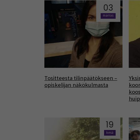
03
marras
Tositteesta tilinpäätökseen –
Yksi
opiskelijan näkökulmasta
koom
koo
hui
19
kesä