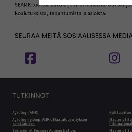
SEAMK tuottaa uutiskirjeitä eri aiheista. Uutiski
koulutuksista, tapahtumista ja asioista.
SEURAA MEITÄ SOSIAALISESSA MEDI
Seuraa meitä sosiaalisessa mediassa
S
TUTKINNOT
Agrologi (AMK)
Kulttuurituo
Agrologi (ylempi AMK), Maatalousyrityksen
Master of Bu
kehittäminen
Internationa
Bachelor of Business Administration,
Master of Soc