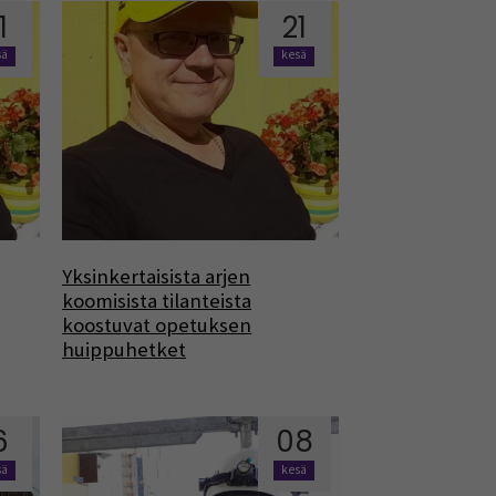
1
21
sä
kesä
Yksinkertaisista arjen
koomisista tilanteista
koostuvat opetuksen
huippuhetket
6
08
sä
kesä