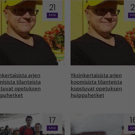
21
2
kesä
ke
nkertaisista arjen
Yksinkertaisista arjen
isista tilanteista
koomisista tilanteista
stuvat opetuksen
koostuvat opetuksen
ppuhetket
huippuhetket
17
1
kesä
ke