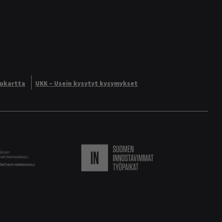
vukartta
UKK – Usein kysytyt kysymykset
Logo
Suomen innostavimmat ty