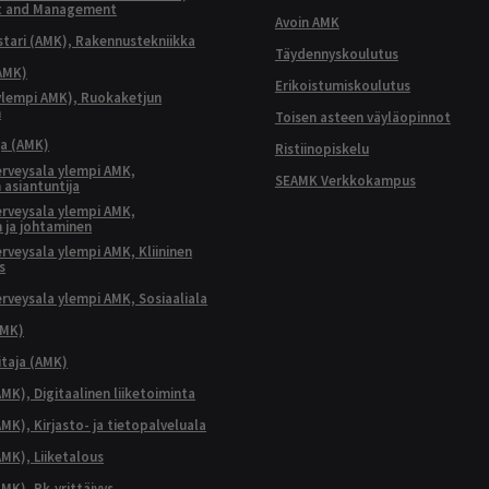
t and Management
Avoin AMK
ari (AMK), Rakennustekniikka
Täydennyskoulutus
AMK)
Erikoistumiskoulutus
ylempi AMK), Ruokaketjun
n
Toisen asteen väyläopinnot
ja (AMK)
Ristiinopiskelu
terveysala ylempi AMK,
SEAMK Verkkokampus
 asiantuntija
terveysala ylempi AMK,
 ja johtaminen
terveysala ylempi AMK, Kliininen
s
terveysala ylempi AMK, Sosiaaliala
AMK)
taja (AMK)
MK), Digitaalinen liiketoiminta
K), Kirjasto- ja tietopalveluala
MK), Liiketalous
MK), Pk-yrittäjyys