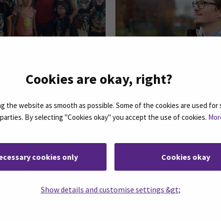
Cookies are okay, right?
sta SeAMKissa on sen
Uuden kehittämistä yrityks
hteisö ja sen kulttuuri
sekä opetukseen
 the website as smooth as possible. Some of the cookies are used for 
d parties. By selecting "Cookies okay" you accept the use of cookies.
Mor
…
15
16
17
18
19
20
21
ecessary cookies only
Cookies okay
Show details and customise settings &gt;