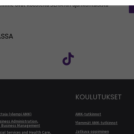
rjeemme ovat koosteita SEAMKin ajankohtaisista
ASSA
: SEAMK - Facebook
euraa meitä sosiaalisessa mediassa: SEAMK - Instagram
Seuraa meitä sosiaal
KOULUTUKSET
ttaja (ylempi AMK)
AMK-tutkinnot
siness Administration,
Ylemmät AMK-tutkinnot
l Business Management
Jatkuva oppiminen
ial Services and Health Care,