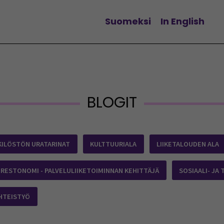
Suomeksi
In English
Vaihda kieltä
BLOGIT
KILÖSTÖN URATARINAT
KULTTUURIALA
LIIKETALOUDEN ALA
RESTONOMI - PALVELULIIKETOIMINNAN KEHITTÄJÄ
SOSIAALI- JA
HTEISTYÖ