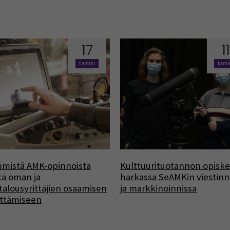
17
11
tammi
tam
mistä AMK-opinnoista
Kulttuurituotannon opiskel
tä oman ja
harkassa SeAMKin viestinn
alousyrittäjien osaamisen
ja markkinoinnissa
ittämiseen