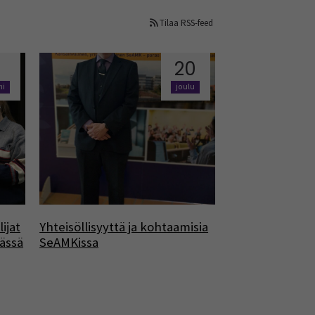
Tilaa RSS-feed
20
mi
joulu
ijat
Yhteisöllisyyttä ja kohtaamisia
ässä
SeAMKissa