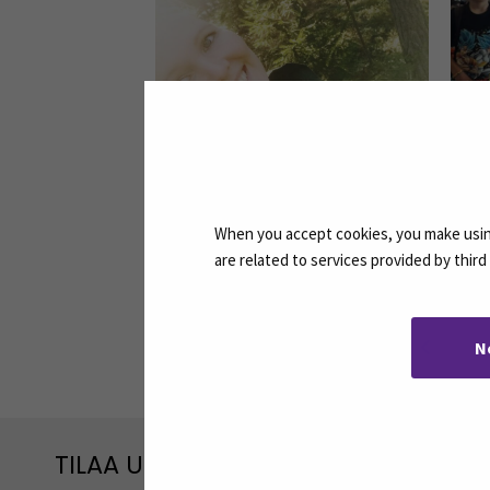
Sydämen asiana Green Care,
Para
ruoka-alan innovaatiot ja
työy
When you accept cookies, you make using
aluekehittäminen
are related to services provided by thir
N
TILAA UUTISKIRJEITÄMME