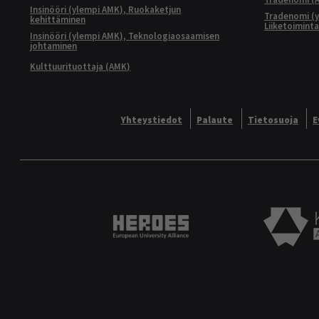
Insinööri (ylempi AMK), Ruokaketjun
Tradenomi (y
kehittäminen
Liiketoimint
Insinööri (ylempi AMK), Teknologiaosaamisen
johtaminen
Kulttuurituottaja (AMK)
Yhteystiedot
Palaute
Tietosuoja
E
Heroes European University 