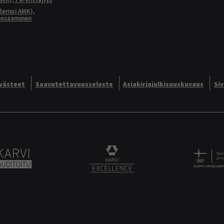
lempi AMK),
aosaaminen
västeet
Saavutettavuusseloste
Asiakirjajulkisuuskuvaus
Si
Alliance logo
Karvi Auditoitu logo
KARVI Excellence logo.