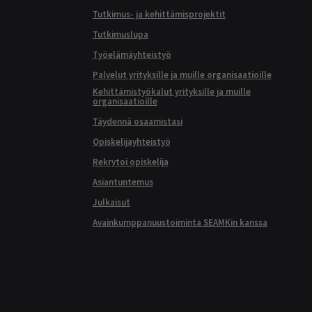
Tutkimus- ja kehittämisprojektit
Tutkimuslupa
Työelämäyhteistyö
Palvelut yrityksille ja muille organisaatioille
Kehittämistyökalut yrityksille ja muille
organisaatioille
Täydennä osaamistasi
Opiskelijayhteistyö
Rekrytoi opiskelija
Asiantuntemus
Julkaisut
Avainkumppanuustoiminta SEAMKin kanssa