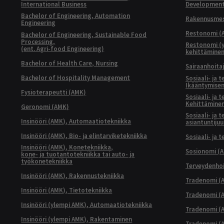
International Business
Developmen
Bachelor of Engineering, Automation
Rakennusmest
Engineering
Restonomi (
Bachelor of Engineering, Sustainable Food
Processing,
Restonomi (
(ent. Agri-food Engineering)
kehittämine
Bachelor of Health Care, Nursing
Sairaanhoita
Bachelor of Hospitality Management
Sosiaali- ja 
Ikääntymisen
Fysioterapeutti (AMK)
Sosiaali- ja 
Kehittäminen
Geronomi (AMK)
Sosiaali- ja 
Insinööri (AMK), Automaatiotekniikka
asiantuntijuu
Insinööri (AMK), Bio- ja elintarviketekniikka
Sosiaali- ja 
Insinööri (AMK), Konetekniikka,
Sosionomi (
kone- ja tuotantotekniikka tai auto- ja
työkonetekniikka
Terveydenhoi
Insinööri (AMK), Rakennustekniikka
Tradenomi (A
Insinööri (AMK), Tietotekniikka
Tradenomi (AM
Insinööri (ylempi AMK), Automaatiotekniikka
Tradenomi (A
Insinööri (ylempi AMK), Rakentaminen
Tradenomi (A