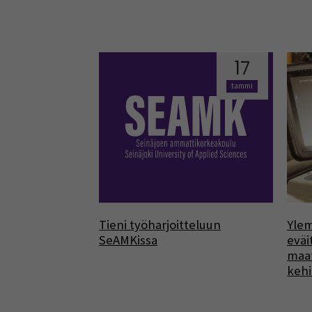
17
tammi
Tieni työharjoitteluun
Ylem
SeAMKissa
eväi
maat
keh