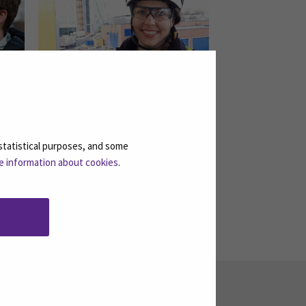
ille
Sanna näkee rakennuksen
elinkaaren montusta
statistical purposes, and some
muuttoon
e information about cookies
.
…