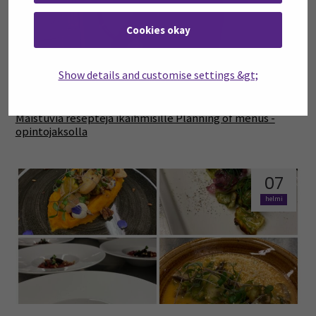
Cookies okay
Show details and customise settings &gt;
Maistuvia reseptejä ikäihmisille Planning of menus -
opintojaksolla
07
helmi