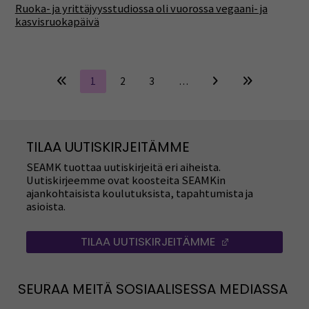
Ruoka- ja yrittäjyysstudiossa oli vuorossa vegaani- ja
kasvisruokapäivä
1
2
3
…
TILAA UUTISKIRJEITÄMME
SEAMK tuottaa uutiskirjeitä eri aiheista.
Uutiskirjeemme ovat koosteita SEAMKin
ajankohtaisista koulutuksista, tapahtumista ja
asioista.
TILAA UUTISKIRJEITÄMME
(AVAUTUU UUT
SEURAA MEITÄ SOSIAALISESSA MEDIASSA