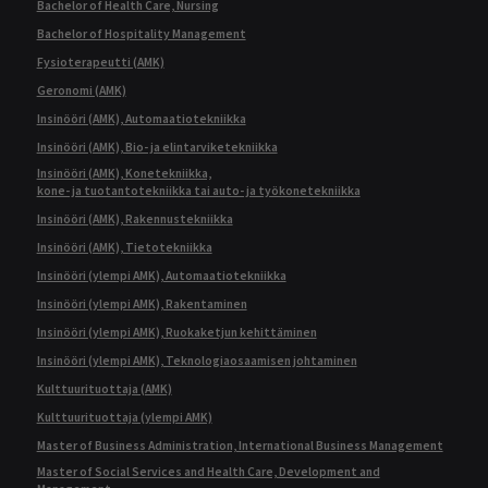
Bachelor of Health Care, Nursing
Bachelor of Hospitality Management
Fysioterapeutti (AMK)
Geronomi (AMK)
Insinööri (AMK), Automaatiotekniikka
Insinööri (AMK), Bio- ja elintarviketekniikka
Insinööri (AMK), Konetekniikka,
kone- ja tuotantotekniikka tai auto- ja työkonetekniikka
Insinööri (AMK), Rakennustekniikka
Insinööri (AMK), Tietotekniikka
Insinööri (ylempi AMK), Automaatiotekniikka
Insinööri (ylempi AMK), Rakentaminen
Insinööri (ylempi AMK), Ruokaketjun kehittäminen
Insinööri (ylempi AMK), Teknologiaosaamisen johtaminen
Kulttuurituottaja (AMK)
Kulttuurituottaja (ylempi AMK)
Master of Business Administration, International Business Management
Master of Social Services and Health Care, Development and