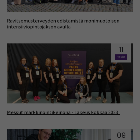
Ravitsemusterveyden edistämistä monimuotoisen
intensiiviopintojakson avulla
11
touko
Messut markkinointikeinona - Lakeus kokkaa 2023
09