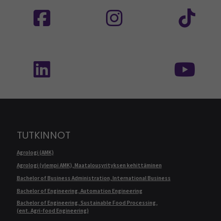
Seuraa meitä sosiaalisessa mediassa: SEAMK
Seuraa meitä sosiaalise
Seu
Seuraa meitä sosiaalisessa mediassa: SEAMK 
Seu
TUTKINNOT
Agrologi (AMK)
Agrologi (ylempi AMK), Maatalousyrityksen kehittäminen
Bachelor of Business Administration, International Business
Bachelor of Engineering, Automation Engineering
Bachelor of Engineering, Sustainable Food Processing,
(ent. Agri-food Engineering)