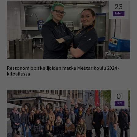
23
helmi
Restonomiopiskelijoiden matka Mestarikoulu 2024 -
kilpailussa
01
kesä