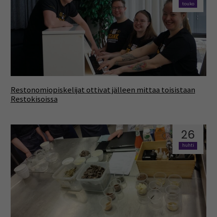
touko
Restonomiopiskelijat ottivat jälleen mittaa toisistaan
Restokisoissa
26
huhti