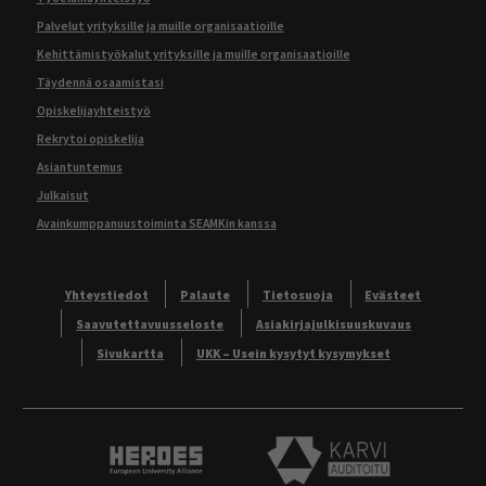
Palvelut yrityksille ja muille organisaatioille
Kehittämistyökalut yrityksille ja muille organisaatioille
Täydennä osaamistasi
Opiskelijayhteistyö
Rekrytoi opiskelija
Asiantuntemus
Julkaisut
Avainkumppanuustoiminta SEAMKin kanssa
Yhteystiedot
Palaute
Tietosuoja
Evästeet
Saavutettavuusseloste
Asiakirjajulkisuuskuvaus
Sivukartta
UKK – Usein kysytyt kysymykset
Heroes European University Alliance logo
Karvi Auditoitu logo