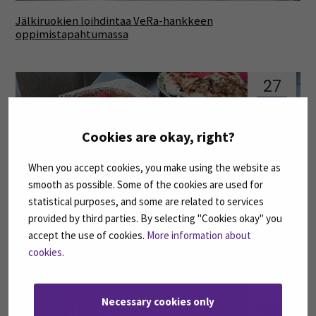
Jälkiruokien loihdintaa VeRa-hankkeen
oppimistapahtumassa
27
maalis
Cookies are okay, right?
When you accept cookies, you make using the website as
smooth as possible. Some of the cookies are used for
statistical purposes, and some are related to services
provided by third parties. By selecting "Cookies okay" you
Ruoka- ja yrittäjyysstudiossa leivottiin vegaanisia
accept the use of cookies.
More information about
herkkuja
cookies
.
16
Necessary cookies only
maalis