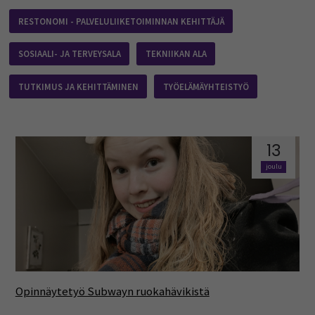
RESTONOMI - PALVELULIIKETOIMINNAN KEHITTÄJÄ
SOSIAALI- JA TERVEYSALA
TEKNIIKAN ALA
TUTKIMUS JA KEHITTÄMINEN
TYÖELÄMÄYHTEISTYÖ
13
joulu
Opinnäytetyö Subwayn ruokahävikistä