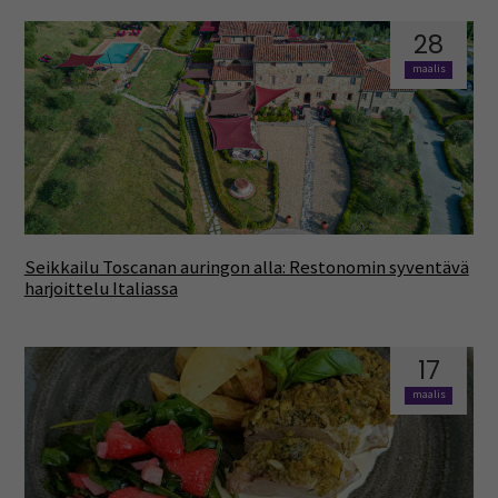
28
maalis
Seikkailu Toscanan auringon alla: Restonomin syventävä
harjoittelu Italiassa
17
maalis