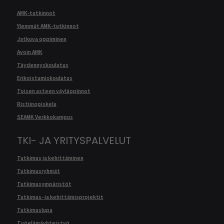
AMK-tutkinnot
Ylemmät AMK-tutkinnot
Jatkuva oppiminen
Avoin AMK
Täydennyskoulutus
Erikoistumiskoulutus
Toisen asteen väyläopinnot
Ristiinopiskelu
SEAMK Verkkokampus
TKI- JA YRITYSPALVELUT
Tutkimus ja kehittäminen
Tutkimusryhmät
Tutkimusympäristöt
Tutkimus- ja kehittämisprojektit
Tutkimuslupa
Työelämäyhteistyö