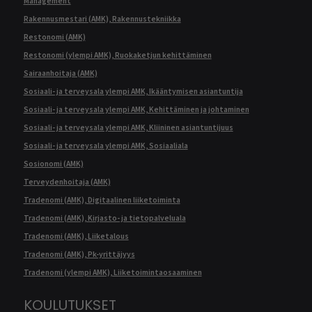
Management
Rakennusmestari (AMK), Rakennustekniikka
Restonomi (AMK)
Restonomi (ylempi AMK), Ruokaketjun kehittäminen
Sairaanhoitaja (AMK)
Sosiaali- ja terveysala ylempi AMK, Ikääntymisen asiantuntija
Sosiaali- ja terveysala ylempi AMK, Kehittäminen ja johtaminen
Sosiaali- ja terveysala ylempi AMK, Kliininen asiantuntijuus
Sosiaali- ja terveysala ylempi AMK, Sosiaaliala
Sosionomi (AMK)
Terveydenhoitaja (AMK)
Tradenomi (AMK), Digitaalinen liiketoiminta
Tradenomi (AMK), Kirjasto- ja tietopalveluala
Tradenomi (AMK), Liiketalous
Tradenomi (AMK), Pk-yrittäjyys
Tradenomi (ylempi AMK), Liiketoimintaosaaminen
KOULUTUKSET