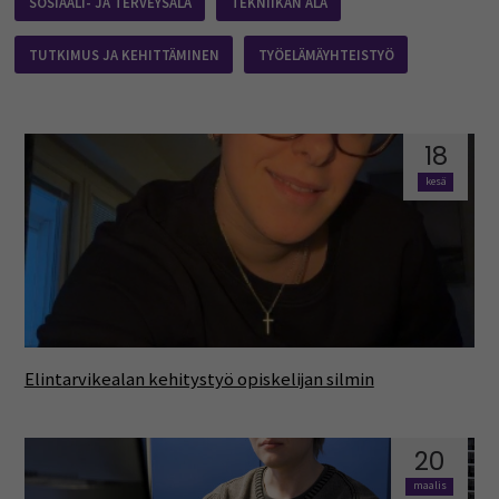
SOSIAALI- JA TERVEYSALA
TEKNIIKAN ALA
TUTKIMUS JA KEHITTÄMINEN
TYÖELÄMÄYHTEISTYÖ
18
kesä
Elintarvikealan kehitystyö opiskelijan silmin
20
maalis