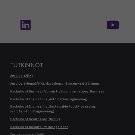
Seuraa meitä sosiaalisessa mediassa: SEAMK 
Seu
TUTKINNOT
Agrologi (AMK)
Agrologi (ylempi AMK), Maatalousyrityksen kehittäminen
Bachelor of Business Administration, International Business
Bachelor of Engineering, Automation Engineering
Bachelor of Engineering, Sustainable Food Processing,
(ent. Agri-food Engineering)
Bachelor of Health Care, Nursing
Bachelor of Hospitality Management
Fysioterapeutti (AMK)