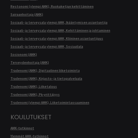
Restonomi (ylempi AMK), Ruokaketjun kehittäminen
Sairaanhoitaja (AMK)
Sosiaali- ja terveysala ylempi AMK, Ikääntymisen asiantuntija
Sosiaali- ja terveysala ylempi AMK, Kehittäminen ja johtaminen
Sosiaali- ja terveysala ylempi AMK, Kliininen asiantuntijuus
Sosiaali- ja terveysala ylempi AMK, Sosiaaliala
Sosionomi (AMK)
Terveydenhoitaja (AMK)
Tradenomi (AMK), Digitaalinen liiketoiminta
Tradenomi (AMK), Kirjasto- ja tietopalveluala
Tradenomi (AMK), Liiketalous
Tradenomi (AMK), Pk-yrittäjyys
Tradenomi (ylempi AMK), Liiketoimintaosaaminen
KOULUTUKSET
AMK-tutkinnot
Ylemmät AMK-tutkinnot