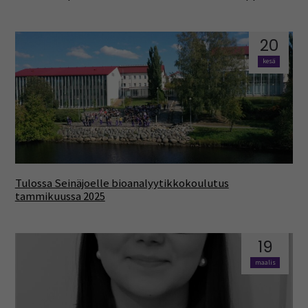
20
kesä
Tulossa Seinäjoelle bioanalyytikkokoulutus
tammikuussa 2025
19
maalis