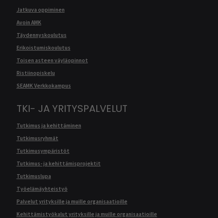
Jatkuva oppiminen
Avoin AMK
Täydennyskoulutus
Erikoistumiskoulutus
Toisen asteen väyläopinnot
Ristiinopiskelu
SEAMK Verkkokampus
TKI- JA YRITYSPALVELUT
Tutkimus ja kehittäminen
Tutkimusryhmät
Tutkimusympäristöt
Tutkimus- ja kehittämisprojektit
Tutkimuslupa
Työelämäyhteistyö
Palvelut yrityksille ja muille organisaatioille
Kehittämistyökalut yrityksille ja muille organisaatioille