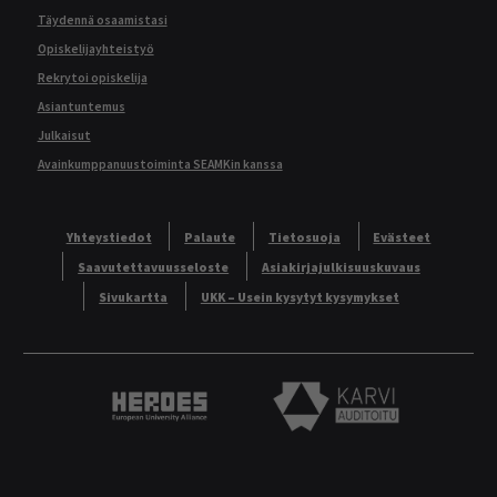
Täydennä osaamistasi
Opiskelijayhteistyö
Rekrytoi opiskelija
Asiantuntemus
Julkaisut
Avainkumppanuustoiminta SEAMKin kanssa
Yhteystiedot
Palaute
Tietosuoja
Evästeet
Saavutettavuusseloste
Asiakirjajulkisuuskuvaus
Sivukartta
UKK – Usein kysytyt kysymykset
Heroes European University Alliance logo
Karvi Auditoitu logo