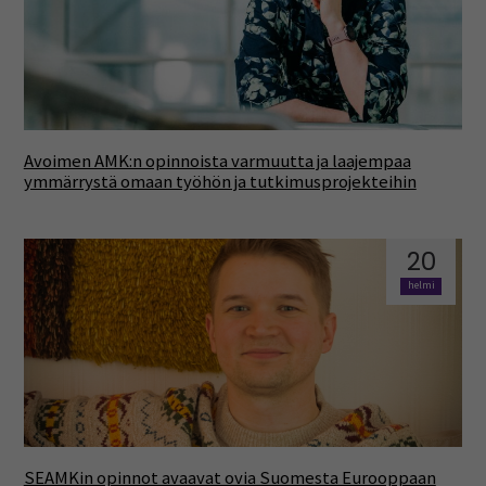
Avoimen AMK:n opinnoista varmuutta ja laajempaa
ymmärrystä omaan työhön ja tutkimusprojekteihin
20
helmi
SEAMKin opinnot avaavat ovia Suomesta Eurooppaan