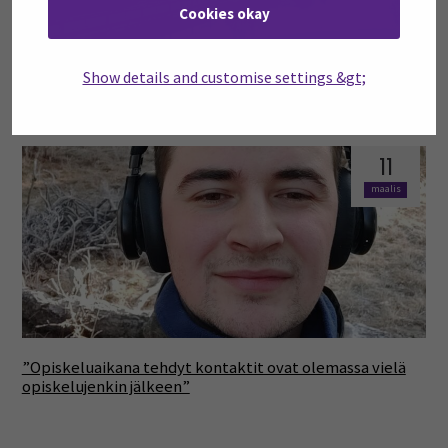
Cookies okay
Kokemuksesta voimaa: Insinööriopiskelija rakentaa
Show details and customise settings &gt;
tulevaisuuttaan
11
maalis
”Opiskeluaikana tehdyt kontaktit ovat olemassa vielä
opiskelujenkin jälkeen”