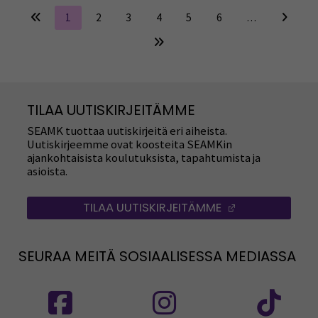
1
2
3
4
5
6
…
TILAA UUTISKIRJEITÄMME
SEAMK tuottaa uutiskirjeitä eri aiheista.
Uutiskirjeemme ovat koosteita SEAMKin
ajankohtaisista koulutuksista, tapahtumista ja
asioista.
TILAA UUTISKIRJEITÄMME
(AVAUTUU UUT
SEURAA MEITÄ SOSIAALISESSA MEDIASSA
Seuraa meitä sosiaalisessa mediassa: SEAMK
Seuraa meitä sosiaalise
Seu