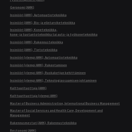
Geronomi (AMK)
Insinööri (AMK), Automaatiotekniikka
Insinööri (AMK), Bio- ja elintarviketekniikka
Insinööri (AMK), Konetekniikka,
kone- ja tuotantotekniikka tai auto- ja työkonetekniikka
Insinööri (AMK), Rakennustekniikka
Insinööri (AMK), Tietotekniikka
Insinööri (ylempi AMK), Automaatiotekniikka
Insinööri (ylempi AMK), Rakentaminen
Insinööri (ylempi AMK), Ruokaketjun kehittäminen
Insinööri (ylempi AMK), Teknologiaosaamisen johtaminen
Kulttuurituottaja (AMK)
Kulttuurituottaja (ylempi AMK)
Master of Business Administration, International Business Management
Master of Social Services and Health Care, Development and
Management
Rakennusmestari (AMK), Rakennustekniikka
Restonomi (AMK)