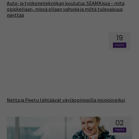
Auto- ja työkonetekniikan koulutus SEAMKissa – mitä
opiskellaan, missä ollaan vahvoja ja miltä tulevaisuus
näyttää
19
maalis
Netta ja Peetu tähtäävät väyläopinnoilla insinööreiksi
02
maalis