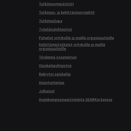
Tutkimusympäristöt
Tutkimus- ja kehittämisprojektit
Tutkimuslupa
Työelämäyhteistyö
Palvelut yrityksille ja muille organisaatioille
Kehittämistyökalut yrityksille ja muille
organisaatioille
Täydennä osaamistasi
Opiskelijayhteistyö
Rekrytoi opiskelija
Asiantuntemus
Julkaisut
Avainkumppanuustoiminta SEAMKin kanssa