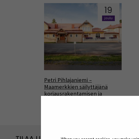
19
joulu
Petri Pihlajaniemi –
Maamerkkien säilyttäjänä
korjausrakentamisen ja
kiertotalouden keinoin
TILAA UUTISKIRJEITÄMME