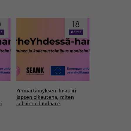
0
18
is
marras
Ymmärtämyksen ilmapiiri
lapsen oikeutena, miten
ä
sellainen luodaan?