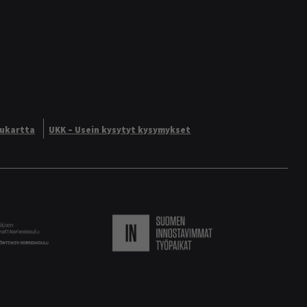
vukartta
UKK – Usein kysytyt kysymykset
Logo
Suomen innostavimmat ty