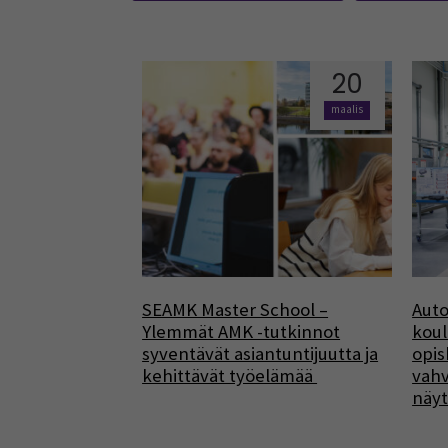
20
maalis
SEAMK Master School –
Auto
Ylemmät AMK -tutkinnot
koul
syventävät asiantuntijuutta ja
opis
kehittävät työelämää
vahv
näyt