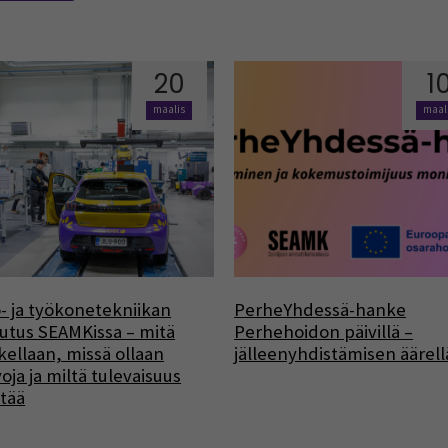
20
1
maalis
maal
- ja työkonetekniikan
PerheYhdessä-hanke
utus SEAMKissa – mitä
Perhehoidon päivillä –
kellaan, missä ollaan
jälleenyhdistämisen äärell
oja ja miltä tulevaisuus
tää