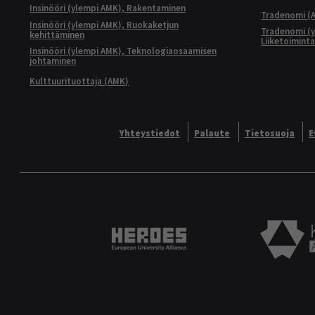
Insinööri (ylempi AMK), Rakentaminen
Tradenomi (A
Insinööri (ylempi AMK), Ruokaketjun
Tradenomi (y
kehittäminen
Liiketoimint
Insinööri (ylempi AMK), Teknologiaosaamisen
johtaminen
Kulttuurituottaja (AMK)
Yhteystiedot
Palaute
Tietosuoja
E
Heroes European University 