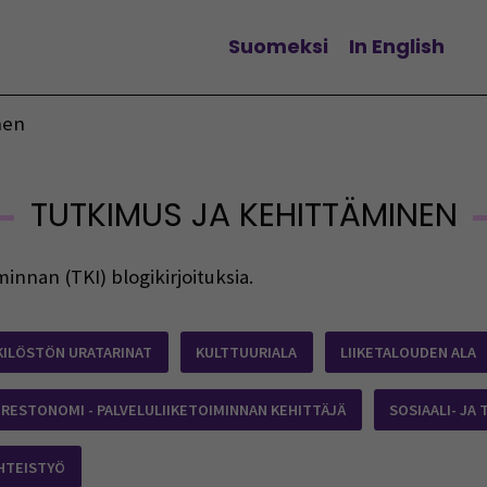
Suomeksi
In English
Vaihda kieltä
nen
TUTKIMUS JA KEHITTÄMINEN
innan (TKI) blogikirjoituksia.
KILÖSTÖN URATARINAT
KULTTUURIALA
LIIKETALOUDEN ALA
RESTONOMI - PALVELULIIKETOIMINNAN KEHITTÄJÄ
SOSIAALI- JA
HTEISTYÖ