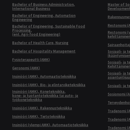
Bachelor of Business Administration,
Master of Soc
International Business
Developmen
Bachelor of Engineering, Automation
Rakennusmest
Engineering
Restonomi (
Bachelor of Engineering, Sustainable Food
Processing,
Restonomi (
(ent. Agri-food Engineering)
kehittämine
Bachelor of Health Care, Nursing
Sairaanhoita
Bachelor of Hospitality Management
Sosiaali- ja 
Ikääntymisen
Fysioterapeutti (AMK)
Sosiaali- ja 
Kehittäminen
Geronomi (AMK)
Sosiaali- ja 
Insinööri (AMK), Automaatiotekniikka
asiantuntijuu
Insinööri (AMK), Bio- ja elintarviketekniikka
Sosiaali- ja 
Insinööri (AMK), Konetekniikka,
Sosionomi (
kone- ja tuotantotekniikka tai auto- ja
työkonetekniikka
Terveydenhoi
Insinööri (AMK), Rakennustekniikka
Tradenomi (A
Insinööri (AMK), Tietotekniikka
Tradenomi (AM
Insinööri (ylempi AMK), Automaatiotekniikka
Tradenomi (A