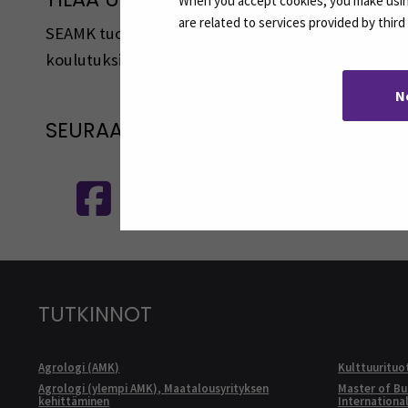
When you accept cookies, you make using
are related to services provided by thir
SEAMK tuottaa uutiskirjeitä eri aiheista. Uutiski
koulutuksista, tapahtumista ja asioista.
N
SEURAA MEITÄ SOSIAALISESSA MEDI
Seuraa meitä sosiaalisessa mediassa
S
TUTKINNOT
Agrologi (AMK)
Kulttuurituo
Agrologi (ylempi AMK), Maatalousyrityksen
Master of Bu
kehittäminen
Internationa