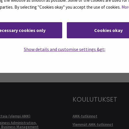
 the website as smooth as possible. Some of the cookies are used for 
d parties. By selecting "Cookies okay" you accept the use of cookies.
Mor
rjeemme ovat koosteita SEAMKin ajankohtaisista
ecessary cookies only
Cookies okay
ASSA
Show details and customise settings &gt;
: SEAMK - Facebook
euraa meitä sosiaalisessa mediassa: SEAMK - Instagram
Seuraa meitä sosiaal
KOULUTUKSET
ttaja (ylempi AMK)
AMK-tutkinnot
siness Administration,
Ylemmät AMK-tutkinnot
l Business Management