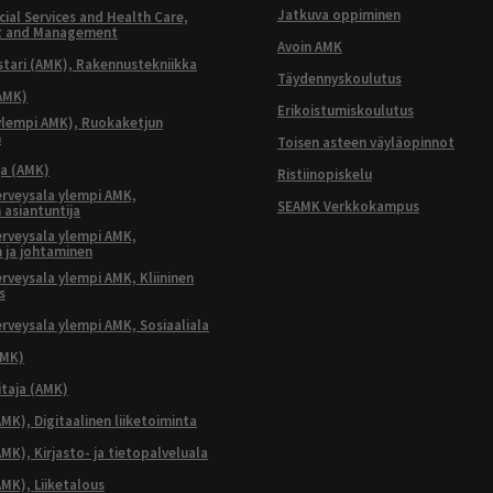
Jatkuva oppiminen
ial Services and Health Care,
t and Management
Avoin AMK
ari (AMK), Rakennustekniikka
Täydennyskoulutus
AMK)
Erikoistumiskoulutus
ylempi AMK), Ruokaketjun
n
Toisen asteen väyläopinnot
ja (AMK)
Ristiinopiskelu
terveysala ylempi AMK,
SEAMK Verkkokampus
 asiantuntija
terveysala ylempi AMK,
 ja johtaminen
terveysala ylempi AMK, Kliininen
s
terveysala ylempi AMK, Sosiaaliala
AMK)
taja (AMK)
MK), Digitaalinen liiketoiminta
K), Kirjasto- ja tietopalveluala
MK), Liiketalous