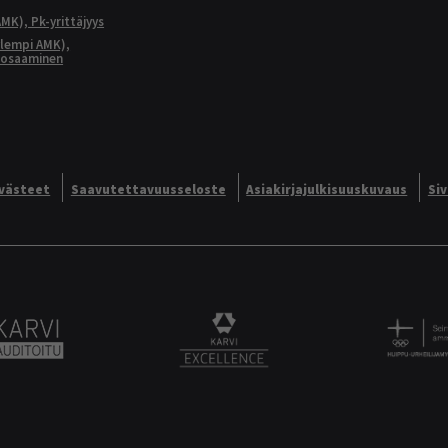
MK), Pk-yrittäjyys
lempi AMK),
aosaaminen
västeet
Saavutettavuusseloste
Asiakirjajulkisuuskuvaus
Si
Alliance logo
Karvi Auditoitu logo
KARVI Excellence logo.